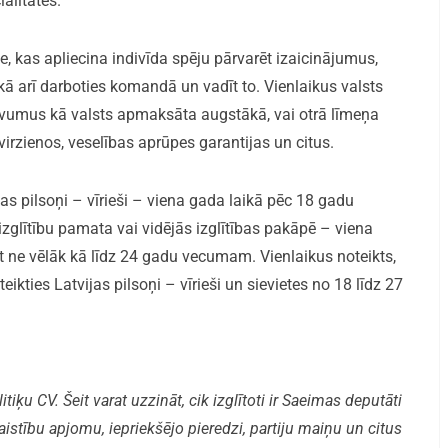
ialitātēs.
e, kas apliecina indivīda spēju pārvarēt izaicinājumus,
kā arī darboties komandā un vadīt to. Vienlaikus valsts
uvumus kā valsts apmaksāta augstākā, vai otrā līmeņa
irzienos, veselības aprūpes garantijas un citus.
jas pilsoņi – vīrieši – viena gada laikā pēc 18 gadu
izglītību pamata vai vidējās izglītības pakāpē – viena
t ne vēlāk kā līdz 24 gadu vecumam. Vienlaikus noteikts,
eikties Latvijas pilsoņi – vīrieši un sievietes no 18 līdz 27
iķu CV. Šeit varat uzzināt, cik izglītoti ir Saeimas deputāti
aistību apjomu, iepriekšējo pieredzi, partiju maiņu un citus