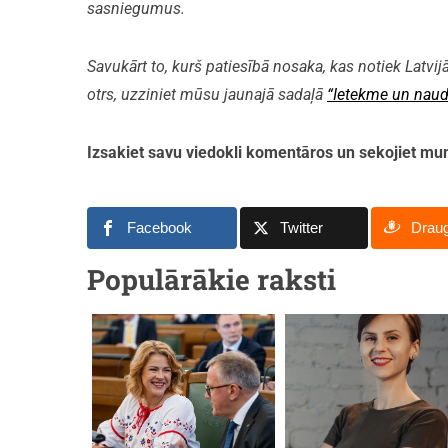
sasniegumus.
Savukārt to, kurš patiesībā nosaka, kas notiek Latvijā
otrs, uzziniet mūsu jaunajā sadaļā
“Ietekme un naud
Izsakiet savu viedokli komentāros un sekojiet 
Facebook
Twitter
Drau
Populārākie raksti