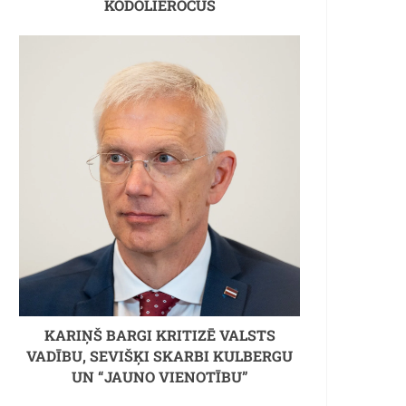
KODOLIEROČUS
KARIŅŠ BARGI KRITIZĒ VALSTS
VADĪBU, SEVIŠĶI SKARBI KULBERGU
UN “JAUNO VIENOTĪBU”