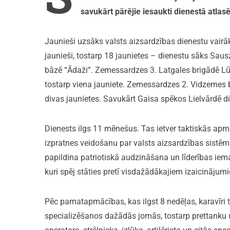
savukārt pārējie iesaukti dienestā atlas
Jaunieši uzsāks valsts aizsardzības dienestu vair
jaunieši, tostarp 18 jaunietes – dienestu sāks Sau
bāzē “Ādaži”. Zemessardzes 3. Latgales brigādē Lū
tostarp viena jauniete. Zemessardzes 2. Vidzemes b
divas jaunietes. Savukārt Gaisa spēkos Lielvārdē die
Dienests ilgs 11 mēnešus. Tas ietver taktiskās ap
izpratnes veidošanu par valsts aizsardzības sistēmu
papildina patriotiskā audzināšana un līderības iemaņ
kuri spēj stāties pretī visdažādākajiem izaicinājum
Pēc pamatapmācības, kas ilgst 8 nedēļas, karavīri t
specializēšanos dažādās jomās, tostarp prettanku u