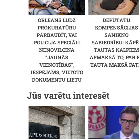
ORLEĀNS LŪDZ
DEPUTĀTU
PROKURATŪRU
KOMPENSĀCIJAS
PĀRBAUDĪT, VAI
SANIKNO
POLICIJA SPECIĀLI
SABIEDRĪBU: KĀPĒ
NENOVILCINA
TAUTAS KALPIE
“JAUNĀS
APMAKSĀ TO, PAR 
VIENOTĪBAS”,
TAUTA MAKSĀ PAT
IESPĒJAMS, VILTOTO
DOKUMENTU LIETU
Jūs varētu interesēt