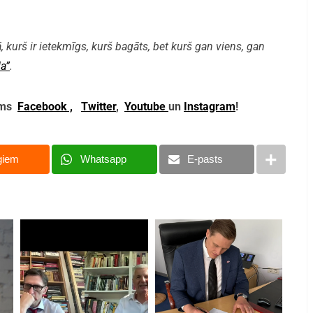
, kurš ir ietekmīgs, kurš bagāts, bet kurš gan viens, gan
a”
.
mums
Facebook ,
Twitter
,
Youtube
un
Instagram
!
giem
Whatsapp
E-pasts