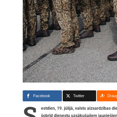
Facebook
Twitter
Drau
S
estdien, 19. jūlijā, valsts aizsardzības 
šobrīd dienestu uzsākušajiem jauniešiem