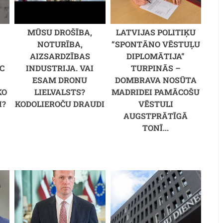
MŪSU DROŠĪBA,
LATVIJAS POLITIĶU
NOTURĪBA,
“SPONTĀNO VĒSTUĻU
AIZSARDZĪBAS
DIPLOMĀTIJA”
C
INDUSTRIJA. VAI
TURPINĀS –
M
ESAM DRONU
DOMBRAVA NOSŪTA
KO
LIELVALSTS?
MADRIDEI PAMĀCOŠU
I?
KODOLIEROČU DRAUDI
VĒSTULI
AUGSTPRĀTĪGĀ
TONĪ...