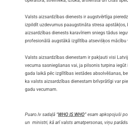
operatora, strēlnieka, izlūka, artilērista un citās spec
Valsts aizsardzības dienests ir augstvērtīga pieredz
izpildīt uzdevumus paaugstināta stresa apstākļos, 
aizsardzības dienests karavīriem sniegs tādus ieg
profesionālā augstākā izglītība atsevišķos mācību v
Valsts aizsardzības dienestam ir pakļauti visi Latvi
vecuma sasniegšanas vai, ja pilsonis turpina iegūt 
gada laikā pēc izglītības iestādes absolvēšanas, be
ka valsts aizsardzības dienestam brīvprātīgi var piet
gadu vecumam.
Puaro.lv sadaļā “
WHO IS WHO
” esam apkopojuši polit
un ministri, kā arī valsts amatpersonas, viņu parāds