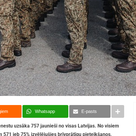
giem
Whatsapp
E-pasts
dienestu uzsāka 757 jaunieši no visas Latvijas. No visiem
 571 jeb 75% izvēlējušies brīvprātīgu pieteikšanos,