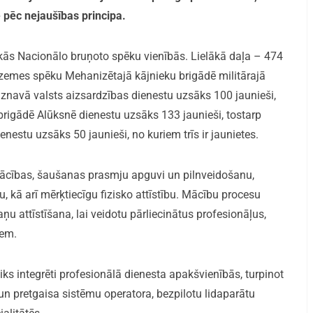
ē pēc nejaušības principa.
ākās Nacionālo bruņoto spēku vienībās. Lielākā daļa – 474
szemes spēku Mehanizētajā kājnieku brigādē militārajā
znavā valsts aizsardzības dienestu uzsāks 100 jaunieši,
rigādē Alūksnē dienestu uzsāks 133 jaunieši, tostarp
nestu uzsāks 50 jaunieši, no kuriem trīs ir jaunietes.
mācības, šaušanas prasmju apguvi un pilnveidošanu,
, kā arī mērķtiecīgu fizisko attīstību. Mācību procesu
u attīstīšana, lai veidotu pārliecinātus profesionāļus,
iem.
iks integrēti profesionālā dienesta apakšvienībās, turpinot
n pretgaisa sistēmu operatora, bezpilotu lidaparātu