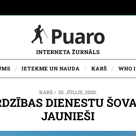
INTERNETA ŽURNĀLS
UMS
IETEKME UN NAUDA
KARŠ
WHO 
KARŠ
20. JŪLIJS, 2025.
RDZĪBAS DIENESTU ŠOVA
JAUNIEŠI