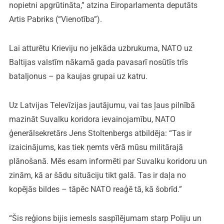
nopietni apgrūtināta,” atzina Eiroparlamenta deputāts
Artis Pabriks (“Vienotība”).
Lai atturētu Krieviju no jelkāda uzbrukuma, NATO uz
Baltijas valstīm nākamā gada pavasarī nosūtīs trīs
bataljonus – pa kaujas grupai uz katru.
Uz Latvijas Televīzijas jautājumu, vai tas ļaus pilnībā
mazināt Suvalku koridora ievainojamību, NATO
ģenerālsekretārs Jens Stoltenbergs atbildēja: “Tas ir
izaicinājums, kas tiek ņemts vērā mūsu militārajā
plānošanā. Mēs esam informēti par Suvalku koridoru un
zinām, kā ar šādu situāciju tikt galā. Tas ir daļa no
kopējās bildes – tāpēc NATO reaģē tā, kā šobrīd.”
“Šis reģions bijis iemesls saspīlējumam starp Poliju un