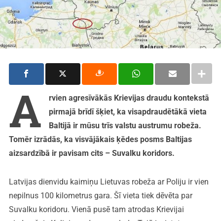
A
rvien agresīvākās Krievijas draudu kontekstā
pirmajā brīdī šķiet, ka visapdraudētākā vieta
Baltijā ir mūsu trīs valstu austrumu robeža.
Tomēr izrādās, ka visvājākais ķēdes posms Baltijas
aizsardzībā ir pavisam cits – Suvalku koridors.
Latvijas dienvidu kaimiņu Lietuvas robeža ar Poliju ir vien
nepilnus 100 kilometrus gara. Šī vieta tiek dēvēta par
Suvalku koridoru. Vienā pusē tam atrodas Krievijai