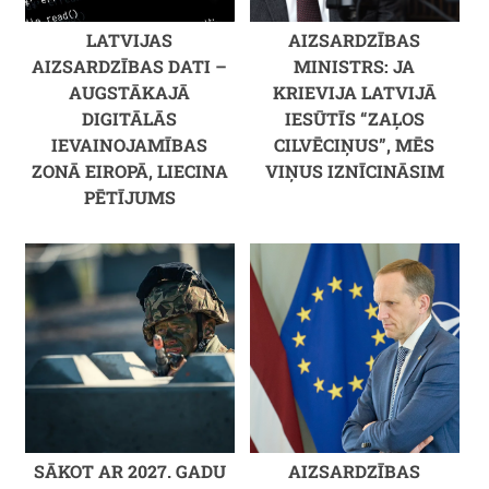
LATVIJAS
AIZSARDZĪBAS
AIZSARDZĪBAS DATI –
MINISTRS: JA
AUGSTĀKAJĀ
KRIEVIJA LATVIJĀ
DIGITĀLĀS
IESŪTĪS “ZAĻOS
IEVAINOJAMĪBAS
CILVĒCIŅUS”, MĒS
ZONĀ EIROPĀ, LIECINA
VIŅUS IZNĪCINĀSIM
PĒTĪJUMS
SĀKOT AR 2027. GADU
AIZSARDZĪBAS