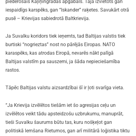
piederošais Kaļiņingradas apgabals. Tajā izvietots gan
iespaidīgs karspēks, gan “Iskander” raķetes. Savukārt otrā
pusē – Krievijas sabiedrotā Baltkrievija.
Ja Suvalku koridors tiek ieņemts, tad Baltijas valstis tiek
burtiski “nogrieztas” nost no pārējās Eiropas. NATO
karaspēks, kas atrodas Eiropā, nevarēs nākt palīgā
Baltijas valstīm pa sauszemi, ja šāda nepieciešamība
rastos.
Tāpēc Baltijas valstu aizsardzībai šī ir ļoti svarīga vieta.
“Ja Krievija izvēlētos tiešām iet šo agresijas ceļu un
izvēlētos veikt tādu apsteidzošu uzbrukumu, manuprāt,
tieši Suvalku šaurums būtu tas, kuru nošķeļot gan
politiskā lemšana Rietumos, gan arī militārā loģistika tiktu