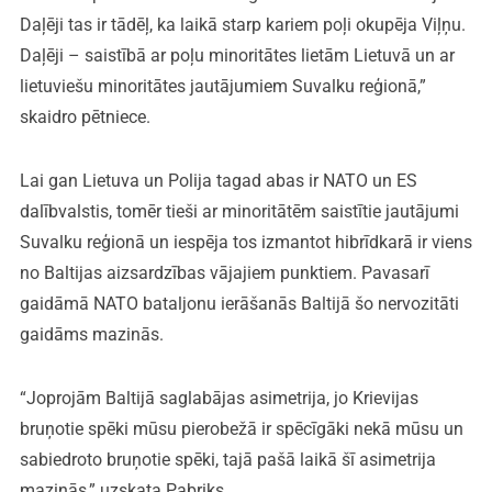
Daļēji tas ir tādēļ, ka laikā starp kariem poļi okupēja Viļņu.
Daļēji – saistībā ar poļu minoritātes lietām Lietuvā un ar
lietuviešu minoritātes jautājumiem Suvalku reģionā,”
skaidro pētniece.
Lai gan Lietuva un Polija tagad abas ir NATO un ES
dalībvalstis, tomēr tieši ar minoritātēm saistītie jautājumi
Suvalku reģionā un iespēja tos izmantot hibrīdkarā ir viens
no Baltijas aizsardzības vājajiem punktiem. Pavasarī
gaidāmā NATO bataljonu ierāšanās Baltijā šo nervozitāti
gaidāms mazinās.
“Joprojām Baltijā saglabājas asimetrija, jo Krievijas
bruņotie spēki mūsu pierobežā ir spēcīgāki nekā mūsu un
sabiedroto bruņotie spēki, tajā pašā laikā šī asimetrija
mazinās,” uzskata Pabriks.