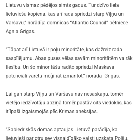
Lietuvu vismaz pēdējos simts gadus. Tur dzīvo liela
lietuviešu kopiena, kas arī rada spriedzi starp Viļņu un
Varšavu,” norādīja domnīcas “Atlantic Council” pētniece
Agnia Grigas.
“Tāpat arī Lietuvā ir poļu minoritāte, kas dažreiz rada
saspīlējumu. Abas puses vēlas savām minoritātēm vairāk
tiesību. Un šo minoritāšu radīto spriedzi Maskava
potenciāli varētu mēģināt izmantot,” norāda Grigas.
Lai gan starp Viļņu un Varšavu nav nesaskaņu, tomēr
vietējo iedzīvotāju apziņā tomēr pastāv cits viedoklis, kas
it īpaši izgaismojās pēc Krimas aneksijas.
“Sabiedriskās domas aptaujas Lietuvā parādīja, ka
lietuvieši par otru sev visnaidīgāko valsti uzskata Poliju.