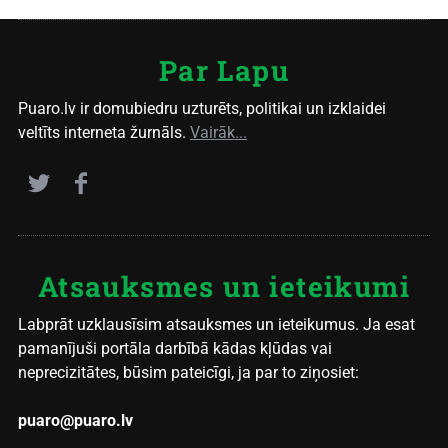
Par Lapu
Puaro.lv ir domubiedru uzturēts, politikai un izklaidei
veltīts interneta žurnāls.
Vairāk...
Atsauksmes un ieteikumi
Labprāt uzklausīsim atsauksmes un ieteikumus. Ja esat
pamanījuši portāla darbībā kādas kļūdas vai
neprecizitātes, būsim pateicīgi, ja par to ziņosiet:
puaro@puaro.lv