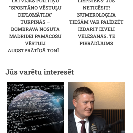
LATVIJAS POLITIĶU
LIEPNIEKS: JŪS
“SPONTĀNO VĒSTUĻU
NETICĒSIT!
DIPLOMĀTIJA”
NUMEROLOĢIJA
TURPINĀS –
TIEŠĀM VAR PALĪDZĒT
DOMBRAVA NOSŪTA
IZDARĪT IZVĒLI
MADRIDEI PAMĀCOŠU
VĒLĒŠANĀS. TE
VĒSTULI
PIERĀDĪJUMS
AUGSTPRĀTĪGĀ TONĪ...
Jūs varētu interesēt