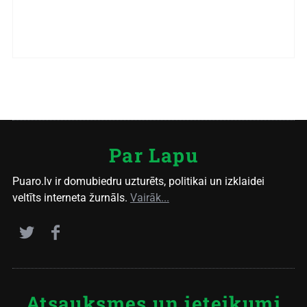
Par Lapu
Puaro.lv ir domubiedru uzturēts, politikai un izklaidei
veltīts interneta žurnāls.
Vairāk...
Atsauksmes un ieteikumi