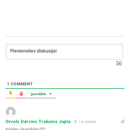
1
COMMENT
jaunākie
Orvels Dārvins Trakums Jopta
1 g. atpakaļ
Kādām šķembām???