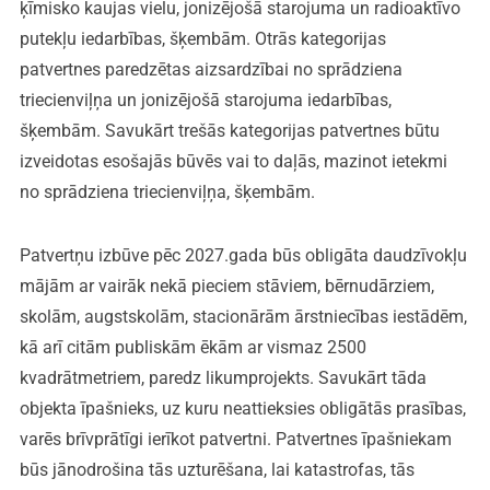
ķīmisko kaujas vielu, jonizējošā starojuma un radioaktīvo
putekļu iedarbības, šķembām. Otrās kategorijas
patvertnes paredzētas aizsardzībai no sprādziena
triecienviļņa un jonizējošā starojuma iedarbības,
šķembām. Savukārt trešās kategorijas patvertnes būtu
izveidotas esošajās būvēs vai to daļās, mazinot ietekmi
no sprādziena triecienviļņa, šķembām.
Patvertņu izbūve pēc 2027.gada būs obligāta daudzīvokļu
mājām ar vairāk nekā pieciem stāviem, bērnudārziem,
skolām, augstskolām, stacionārām ārstniecības iestādēm,
kā arī citām publiskām ēkām ar vismaz 2500
kvadrātmetriem, paredz likumprojekts. Savukārt tāda
objekta īpašnieks, uz kuru neattieksies obligātās prasības,
varēs brīvprātīgi ierīkot patvertni. Patvertnes īpašniekam
būs jānodrošina tās uzturēšana, lai katastrofas, tās