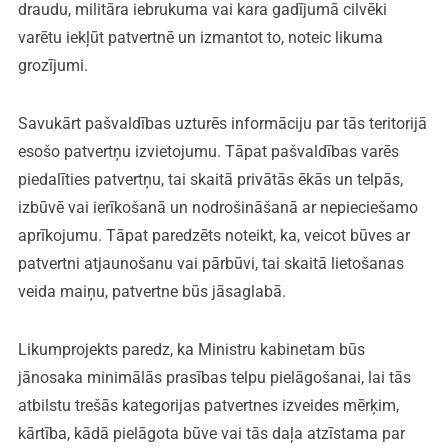
draudu, militāra iebrukuma vai kara gadījumā cilvēki
varētu iekļūt patvertnē un izmantot to, noteic likuma
grozījumi.
Savukārt pašvaldības uzturēs informāciju par tās teritorijā
esošo patvertņu izvietojumu. Tāpat pašvaldības varēs
piedalīties patvertņu, tai skaitā privātās ēkās un telpās,
izbūvē vai ierīkošanā un nodrošināšanā ar nepieciešamo
aprīkojumu. Tāpat paredzēts noteikt, ka, veicot būves ar
patvertni atjaunošanu vai pārbūvi, tai skaitā lietošanas
veida maiņu, patvertne būs jāsaglabā.
Likumprojekts paredz, ka Ministru kabinetam būs
jānosaka minimālās prasības telpu pielāgošanai, lai tās
atbilstu trešās kategorijas patvertnes izveides mērķim,
kārtība, kādā pielāgota būve vai tās daļa atzīstama par