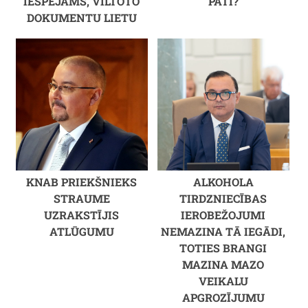
IESPĒJAMS, VILTOTO
PATI?
DOKUMENTU LIETU
KNAB PRIEKŠNIEKS
ALKOHOLA
STRAUME
TIRDZNIECĪBAS
UZRAKSTĪJIS
IEROBEŽOJUMI
ATLŪGUMU
NEMAZINA TĀ IEGĀDI,
TOTIES BRANGI
MAZINA MAZO
VEIKALU
APGROZĪJUMU