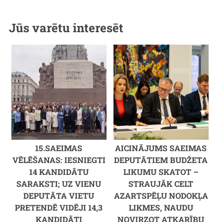
Jūs varētu interesēt
15.SAEIMAS
AICINĀJUMS SAEIMAS
VĒLĒŠANAS: IESNIEGTI
DEPUTĀTIEM BUDŽETA
14 KANDIDĀTU
LIKUMU SKATOT –
SARAKSTI; UZ VIENU
STRAUJĀK CELT
DEPUTĀTA VIETU
AZARTSPĒĻU NODOKĻA
PRETENDĒ VIDĒJI 14,3
LIKMES, NAUDU
KANDIDĀTI
NOVIRZOT ATKARĪBU