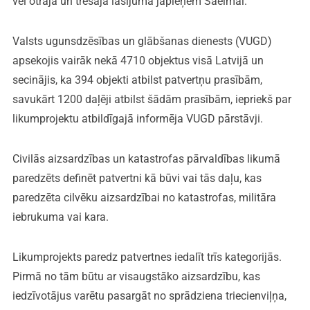
vēl otrajā un trešajā lasījumā jāpieņem Saeimai.
Valsts ugunsdzēsības un glābšanas dienests (VUGD)
apsekojis vairāk nekā 4710 objektus visā Latvijā un
secinājis, ka 394 objekti atbilst patvertņu prasībām,
savukārt 1200 daļēji atbilst šādām prasībām, iepriekš par
likumprojektu atbildīgajā informēja VUGD pārstāvji.
Civilās aizsardzības un katastrofas pārvaldības likumā
paredzēts definēt patvertni kā būvi vai tās daļu, kas
paredzēta cilvēku aizsardzībai no katastrofas, militāra
iebrukuma vai kara.
Likumprojekts paredz patvertnes iedalīt trīs kategorijās.
Pirmā no tām būtu ar visaugstāko aizsardzību, kas
iedzīvotājus varētu pasargāt no sprādziena triecienviļņa,