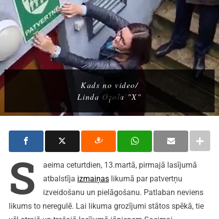
Kads no video/
Linda Ozola "X"
S
aeima ceturtdien, 13.martā, pirmajā lasījumā
atbalstīja
izmaiņas
likumā par patvertņu
izveidošanu un pielāgošanu. Patlaban neviens
likums to neregulē. Lai likuma grozījumi stātos spēkā, tie