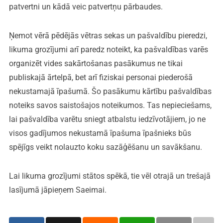
patvertni un kādā veic patvertņu pārbaudes.
Ņemot vērā pēdējās vētras sekas un pašvaldību pieredzi,
likuma grozījumi arī paredz noteikt, ka pašvaldības varēs
organizēt vides sakārtošanas pasākumus ne tikai
publiskajā ārtelpā, bet arī fiziskai personai piederošā
nekustamajā īpašumā. Šo pasākumu kārtību pašvaldības
noteiks savos saistošajos noteikumos. Tas nepieciešams,
lai pašvaldība varētu sniegt atbalstu iedzīvotājiem, jo ne
visos gadījumos nekustamā īpašuma īpašnieks būs
spējīgs veikt nolauzto koku sazāģēšanu un savākšanu.
Lai likuma grozījumi stātos spēkā, tie vēl otrajā un trešajā
lasījumā jāpieņem Saeimai.