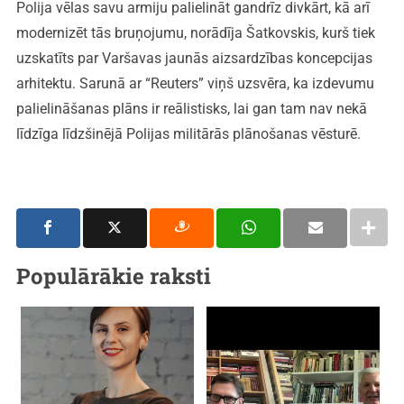
Polija vēlas savu armiju palielināt gandrīz divkārt, kā arī
modernizēt tās bruņojumu, norādīja Šatkovskis, kurš tiek
uzskatīts par Varšavas jaunās aizsardzības koncepcijas
arhitektu. Sarunā ar “Reuters” viņš uzsvēra, ka izdevumu
palielināšanas plāns ir reālistisks, lai gan tam nav nekā
līdzīga līdzšinējā Polijas militārās plānošanas vēsturē.
Populārākie raksti