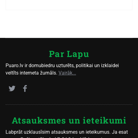
Par Lapu
Puaro.lv ir domubiedru uzturēts, politikai un izklaidei
veltīts interneta žurnāls.
Vairāk...
Atsauksmes un ieteikumi
Labprāt uzklausīsim atsauksmes un ieteikumus. Ja esat