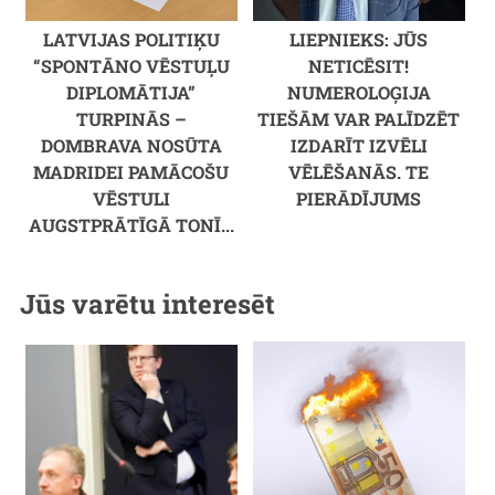
LATVIJAS POLITIĶU
LIEPNIEKS: JŪS
“SPONTĀNO VĒSTUĻU
NETICĒSIT!
DIPLOMĀTIJA”
NUMEROLOĢIJA
TURPINĀS –
TIEŠĀM VAR PALĪDZĒT
DOMBRAVA NOSŪTA
IZDARĪT IZVĒLI
MADRIDEI PAMĀCOŠU
VĒLĒŠANĀS. TE
VĒSTULI
PIERĀDĪJUMS
AUGSTPRĀTĪGĀ TONĪ...
Jūs varētu interesēt