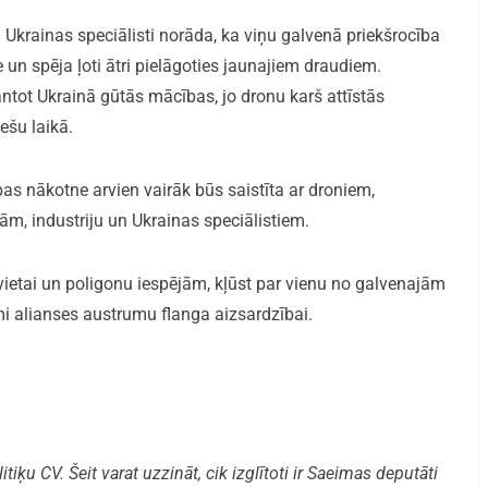
 Ukrainas speciālisti norāda, ka viņu galvenā priekšrocība
e un spēja ļoti ātri pielāgoties jaunajiem draudiem.
ntot Ukrainā gūtās mācības, jo dronu karš attīstās
ešu laikā.
as nākotne arvien vairāk būs saistīta ar droniem,
m, industriju un Ukrainas speciālistiem.
 vietai un poligonu iespējām, kļūst par vienu no galvenajām
mi alianses austrumu flanga aizsardzībai.
iķu CV. Šeit varat uzzināt, cik izglītoti ir Saeimas deputāti