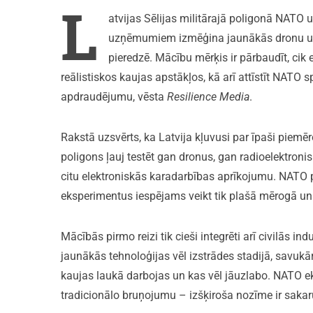
L
atvijas Sēlijas militārajā poligonā NATO 
uzņēmumiem izmēģina jaunākās dronu un p
pieredzē. Mācību mērķis ir pārbaudīt, cik
reālistiskos kaujas apstākļos, kā arī attīstīt NATO 
apdraudējumu, vēsta
Resilience Media
.
Rakstā uzsvērts, ka Latvija kļuvusi par īpaši piem
poligons ļauj testēt gan dronus, gan radioelektroni
citu elektroniskās karadarbības aprīkojumu. NATO pā
eksperimentus iespējams veikt tik plašā mērogā un 
Mācībās pirmo reizi tik cieši integrēti arī civilās 
jaunākās tehnoloģijas vēl izstrādes stadijā, savukā
kaujas laukā darbojas un kas vēl jāuzlabo. NATO ek
tradicionālo bruņojumu – izšķiroša nozīme ir saka