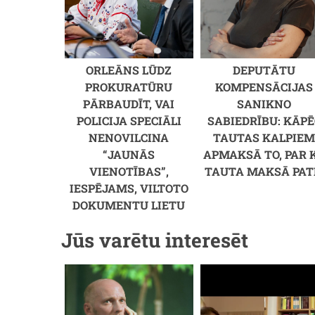
ORLEĀNS LŪDZ
DEPUTĀTU
PROKURATŪRU
KOMPENSĀCIJAS
PĀRBAUDĪT, VAI
SANIKNO
POLICIJA SPECIĀLI
SABIEDRĪBU: KĀPĒ
NENOVILCINA
TAUTAS KALPIE
“JAUNĀS
APMAKSĀ TO, PAR 
VIENOTĪBAS”,
TAUTA MAKSĀ PAT
IESPĒJAMS, VILTOTO
DOKUMENTU LIETU
Jūs varētu interesēt