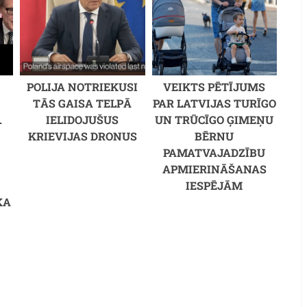
S
POLIJA NOTRIEKUSI
VEIKTS PĒTĪJUMS
TĀS GAISA TELPĀ
PAR LATVIJAS TURĪGO
.
IELIDOJUŠUS
UN TRŪCĪGO ĢIMEŅU
KRIEVIJAS DRONUS
BĒRNU
PAMATVAJADZĪBU
APMIERINĀŠANAS
IESPĒJĀM
KA