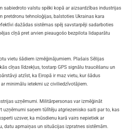
un sabiedroto valstu spēki kopā ar aizsardzības industrijas
retdronu tehnoloģijas, balstoties Ukrainas kara
 efektīvi dažādas sistēmas spēj savstarpēji sadarboties
spējas cīņā pret arvien pieaugošo bezpilota lidaparātu
ērotu vietu šādiem izmēģinājumiem. Plašais Sēlijas
skās cīņas līdzekļus, tostarp GPS signālu traucēšanu un
rstāvji atzīst, ka Eiropā ir maz vietu, kur šādus
ar minimālu ietekmi uz civiliedzīvotājiem.
industrijas uzņēmumi. Militārpersonas var izmēģināt
rt uzņēmumi saņem tūlītēju atgriezenisko saiti par to, kas
sperti uzsver, ka mūsdienu karā vairs nepietiek ar
ru, datu apmaiņas un situācijas izpratnes sistēmām.