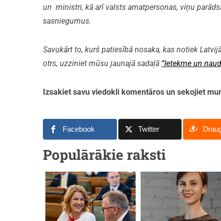
un ministri, kā arī valsts amatpersonas, viņu parāds
sasniegumus.
Savukārt to, kurš patiesībā nosaka, kas notiek Latvijā
otrs, uzziniet mūsu jaunajā sadaļā
“Ietekme un naud
Izsakiet savu viedokli komentāros un sekojiet 
Facebook
Twitter
Drau
Populārākie raksti