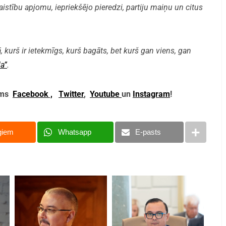
aistību apjomu, iepriekšējo pieredzi, partiju maiņu un citus
, kurš ir ietekmīgs, kurš bagāts, bet kurš gan viens, gan
a”
.
mums
Facebook ,
Twitter
,
Youtube
un
Instagram
!
giem
Whatsapp
E-pasts