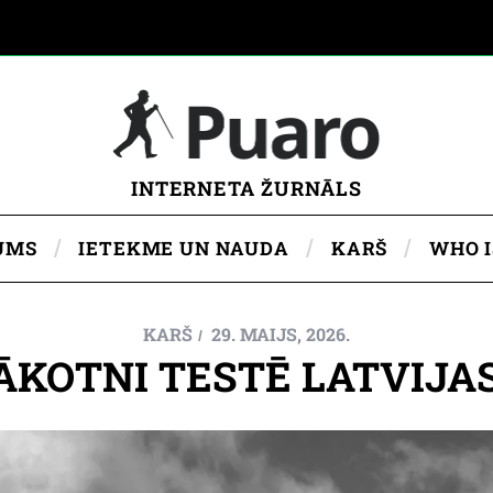
INTERNETA ŽURNĀLS
UMS
IETEKME UN NAUDA
KARŠ
WHO 
KARŠ
29. MAIJS, 2026.
KOTNI TESTĒ LATVIJA