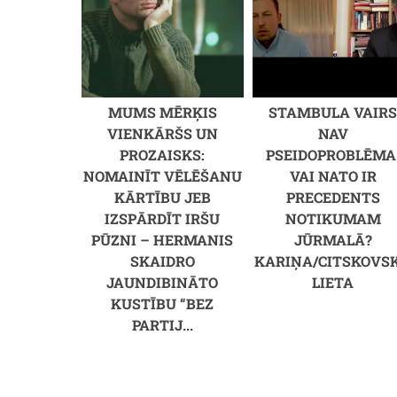
MUMS MĒRĶIS
STAMBULA VAIR
VIENKĀRŠS UN
NAV
PROZAISKS:
PSEIDOPROBLĒMA
NOMAINĪT VĒLĒŠANU
VAI NATO IR
KĀRTĪBU JEB
PRECEDENTS
IZSPĀRDĪT IRŠU
NOTIKUMAM
PŪZNI – HERMANIS
JŪRMALĀ?
SKAIDRO
KARIŅA/CITSKOVS
JAUNDIBINĀTO
LIETA
KUSTĪBU “BEZ
PARTIJ...