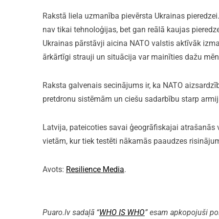
Rakstā liela uzmanība pievērsta Ukrainas pieredzei.
nav tikai tehnoloģijas, bet gan reālā kaujas pieredz
Ukrainas pārstāvji aicina NATO valstis aktīvāk izma
ārkārtīgi strauji un situācija var mainīties dažu mēn
Raksta galvenais secinājums ir, ka NATO aizsardzīb
pretdronu sistēmām un ciešu sadarbību starp armijā
Latvija, pateicoties savai ģeogrāfiskajai atrašanās
vietām, kur tiek testēti nākamās paaudzes risināju
Avots:
Resilience Media
.
Puaro.lv sadaļā “
WHO IS WHO
” esam apkopojuši polit