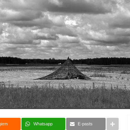
giem
Whatsapp
E-pasts