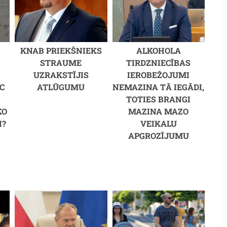
KNAB PRIEKŠNIEKS
ALKOHOLA
STRAUME
TIRDZNIECĪBAS
UZRAKSTĪJIS
IEROBEŽOJUMI
C
ATLŪGUMU
NEMAZINA TĀ IEGĀDI,
M
TOTIES BRANGI
KO
MAZINA MAZO
I?
VEIKALU
APGROZĪJUMU