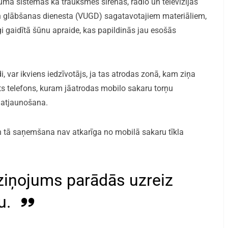
juma sistēmas kā trauksmes sirēnas, radio un televīzijas
un glābšanas dienesta (VUGD) sagatavotajiem materiāliem,
gi gaidītā šūnu apraide, kas papildinās jau esošās
 var ikviens iedzīvotājs, ja tas atrodas zonā, kam ziņa
s telefons, kuram jāatrodas mobilo sakaru torņu
 atjaunošana.
un tā saņemšana nav atkarīga no mobilā sakaru tīkla
ziņojums parādās uzreiz
u.