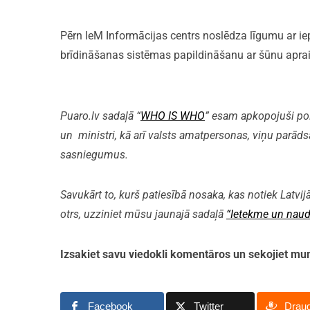
Pērn IeM Informācijas centrs noslēdza līgumu ar i
brīdināšanas sistēmas papildināšanu ar šūnu aprai
Puaro.lv sadaļā “
WHO IS WHO
” esam apkopojuši polit
un ministri, kā arī valsts amatpersonas, viņu parāds
sasniegumus.
Savukārt to, kurš patiesībā nosaka, kas notiek Latvijā
otrs, uzziniet mūsu jaunajā sadaļā
“Ietekme un naud
Izsakiet savu viedokli komentāros un sekojiet 
Facebook
Twitter
Drau