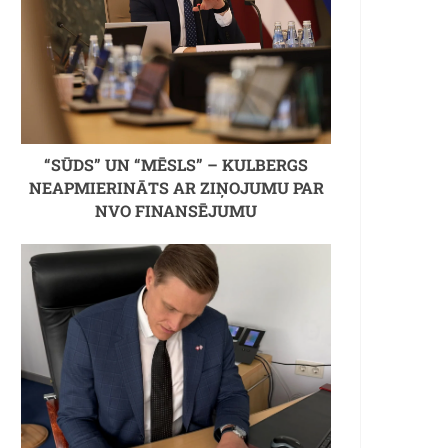
“SŪDS” UN “MĒSLS” – KULBERGS
NEAPMIERINĀTS AR ZIŅOJUMU PAR
NVO FINANSĒJUMU