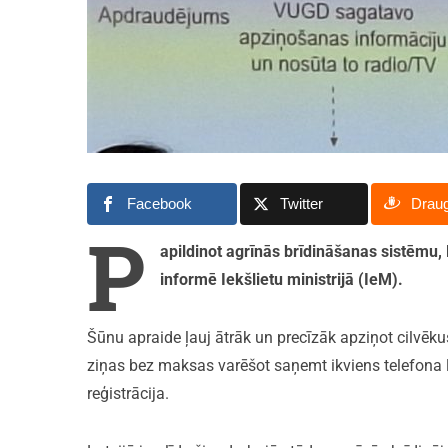
Facebook
Twitter
Drau
P
apildinot agrīnās brīdināšanas sistēmu, L
informē Iekšlietu ministrijā (IeM).
Šūnu apraide ļauj ātrāk un precīzāk apziņot cilvēk
ziņas bez maksas varēšot saņemt ikviens telefona 
reģistrācija.