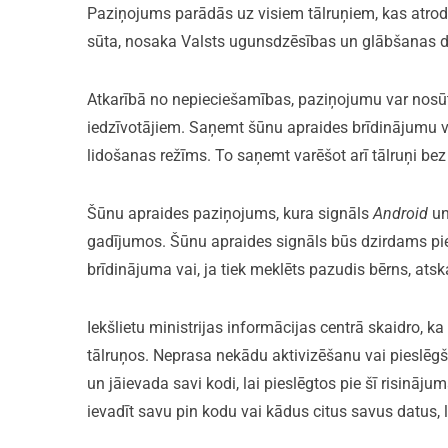
Paziņojums parādās uz visiem tālruņiem, kas atrod
sūta, nosaka Valsts ugunsdzēsības un glābšanas d
Atkarībā no nepieciešamības, paziņojumu var nosū
iedzīvotājiem. Saņemt šūnu apraides brīdinājumu varē
lidošanas režīms. To saņemt varēšot arī tālruņi be
Šūnu apraides paziņojums, kura signāls
Android
u
gadījumos. Šūnu apraides signāls būs dzirdams pie
brīdinājuma vai, ja tiek meklēts pazudis bērns, ats
Iekšlietu ministrijas informācijas centrā skaidro, k
tālruņos. Neprasa nekādu aktivizēšanu vai pieslēgš
un jāievada savi kodi, lai pieslēgtos pie šī risināj
ievadīt savu pin kodu vai kādus citus savus datus, l