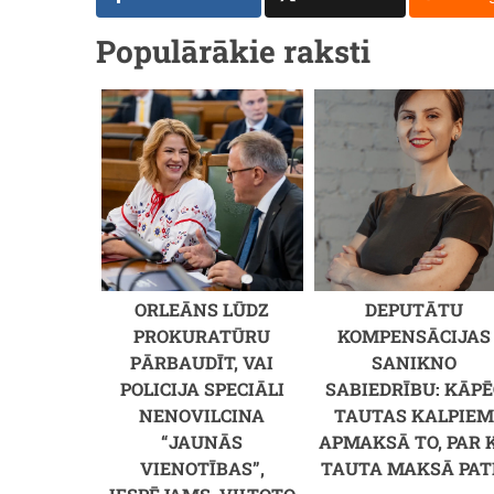
Populārākie raksti
ORLEĀNS LŪDZ
DEPUTĀTU
PROKURATŪRU
KOMPENSĀCIJAS
PĀRBAUDĪT, VAI
SANIKNO
POLICIJA SPECIĀLI
SABIEDRĪBU: KĀPĒ
NENOVILCINA
TAUTAS KALPIE
“JAUNĀS
APMAKSĀ TO, PAR 
VIENOTĪBAS”,
TAUTA MAKSĀ PAT