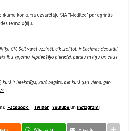
epirkuma konkursa uzvarētāju SIA “Meditec” par agrīnās
des tehnoloģiju.
iķu CV. Šeit varat uzzināt, cik izglītoti ir Saeimas deputāti
aistību apjomu, iepriekšējo pieredzi, partiju maiņu un citus
, kurš ir ietekmīgs, kurš bagāts, bet kurš gan viens, gan
a”
.
mums
Facebook ,
Twitter
,
Youtube
un
Instagram
!
giem
Whatsapp
E-pasts