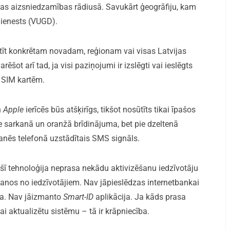
as aizsniedzamības rādiusā. Savukārt ģeogrāfiju, kam
ienests (VUGD).
tīt konkrētam novadam, reģionam vai visas Latvijas
šot arī tad, ja visi paziņojumi ir izslēgti vai ieslēgts
z SIM kartēm.
n
Apple
ierīcēs būs atšķirīgs, tikšot nosūtīts tikai īpašos
 sarkanā un oranžā brīdinājuma, bet pie dzeltenā
kanēs telefonā uzstādītais SMS signāls.
a šī tehnoloģija neprasa nekādu aktivizēšanu iedzīvotāju
anos no iedzīvotājiem. Nav jāpieslēdzas internetbankai
uma. Nav jāizmanto
Smart-ID
aplikācija. Ja kāds prasa
ai aktualizētu sistēmu – tā ir krāpniecība.