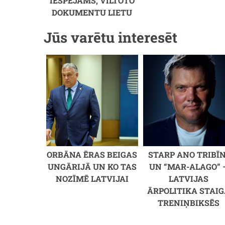
IESPĒJAMS, VILTOTO
DOKUMENTU LIETU
Jūs varētu interesēt
ORBĀNA ĒRAS BEIGAS
STARP ANO TRIBĪN
UNGĀRIJĀ UN KO TAS
UN “MAR-ALAGO” 
NOZĪMĒ LATVIJAI
LATVIJAS
ĀRPOLITIKA STAI
TRENIŅBIKSĒS