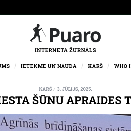
INTERNETA ŽURNĀLS
UMS
IETEKME UN NAUDA
KARŠ
WHO 
KARŠ
3. JŪLIJS, 2025.
VIESTA ŠŪNU APRAIDES 