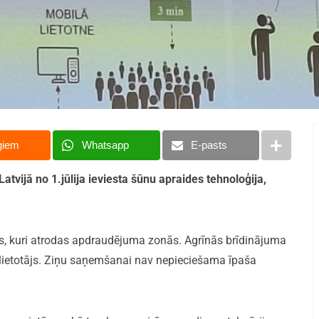
giem
Whatsapp
E-pasts
atvijā no 1.jūlija ieviesta šūnu apraides tehnoloģija,
us, kuri atrodas apdraudējuma zonās. Agrīnās brīdinājuma
lietotājs. Ziņu saņemšanai nav nepieciešama īpaša