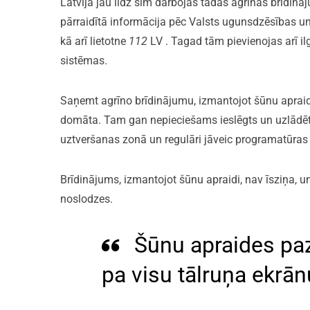
Latvijā jau līdz šim darbojās tādas agrīnās brīdinā
pārraidītā informācija pēc Valsts ugunsdzēsības 
kā arī lietotne
112
LV . Tagad tām pievienojas arī il
sistēmas.
Saņemt agrīno brīdinājumu, izmantojot šūnu apraidi,
domāta. Tam gan nepieciešams ieslēgts un uzlādēt
uztveršanas zonā un regulāri jāveic programatūras
Brīdinājums, izmantojot šūnu apraidi, nav īsziņa, 
noslodzes.
Šūnu apraides pa
pa visu tālruņa ekrān