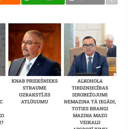
KNAB PRIEKŠNIEKS
ALKOHOLA
STRAUME
TIRDZNIECĪBAS
UZRAKSTĪJIS
IEROBEŽOJUMI
C
ATLŪGUMU
NEMAZINA TĀ IEGĀDI,
M
TOTIES BRANGI
KO
MAZINA MAZO
I?
VEIKALU