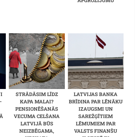
APGROZĪJUMU
I
STRĀDĀSIM LĪDZ
LATVIJAS BANKA
–
KAPA MALAI?
BRĪDINA PAR LĒNĀKU
PENSIONĒŠANĀS
IZAUGSMI UN
GĀ
VECUMA CELŠANA
SAREŽĢĪTIEM
LATVIJĀ BŪS
LĒMUMIEM PAR
NEIZBĒGAMA,
VALSTS FINANŠU