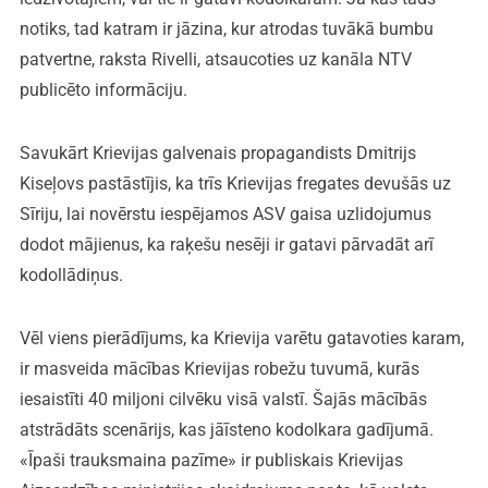
notiks, tad katram ir jāzina, kur atrodas tuvākā bumbu
patvertne, raksta Rivelli, atsaucoties uz kanāla NTV
publicēto informāciju.
Savukārt Krievijas galvenais propagandists Dmitrijs
Kiseļovs pastāstījis, ka trīs Krievijas fregates devušās uz
Sīriju, lai novērstu iespējamos ASV gaisa uzlidojumus
dodot mājienus, ka raķešu nesēji ir gatavi pārvadāt arī
kodollādiņus.
Vēl viens pierādījums, ka Krievija varētu gatavoties karam,
ir masveida mācības Krievijas robežu tuvumā, kurās
iesaistīti 40 miljoni cilvēku visā valstī. Šajās mācībās
atstrādāts scenārijs, kas jāīsteno kodolkara gadījumā.
«Īpaši trauksmaina pazīme» ir publiskais Krievijas