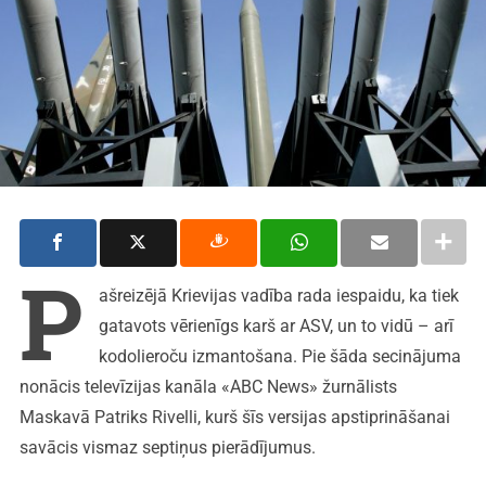
P
ašreizējā Krievijas vadība rada iespaidu, ka tiek
gatavots vērienīgs karš ar ASV, un to vidū – arī
kodolieroču izmantošana. Pie šāda secinājuma
nonācis televīzijas kanāla «ABC News» žurnālists
Maskavā Patriks Rivelli, kurš šīs versijas apstiprināšanai
savācis vismaz septiņus pierādījumus.