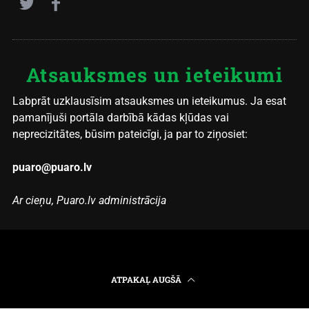
Atsauksmes un ieteikumi
Labprāt uzklausīsim atsauksmes un ieteikumus. Ja esat
pamanījuši portāla darbībā kādas kļūdas vai
neprecizitātes, būsim pateicīgi, ja par to ziņosiet:
puaro@puaro.lv
Ar cieņu, Puaro.lv administrācija
ATPAKAĻ AUGŠĀ