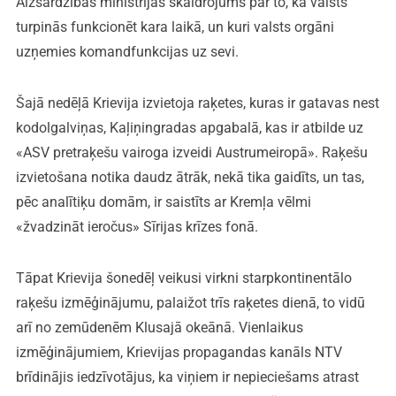
Aizsardzības ministrijas skaidrojums par to, kā valsts
turpinās funkcionēt kara laikā, un kuri valsts orgāni
uzņemies komandfunkcijas uz sevi.
Šajā nedēļā Krievija izvietoja raķetes, kuras ir gatavas nest
kodolgalviņas, Kaļiņingradas apgabalā, kas ir atbilde uz
«ASV pretraķešu vairoga izveidi Austrumeiropā». Raķešu
izvietošana notika daudz ātrāk, nekā tika gaidīts, un tas,
pēc analītiķu domām, ir saistīts ar Kremļa vēlmi
«žvadzināt ieročus» Sīrijas krīzes fonā.
Tāpat Krievija šonedēļ veikusi virkni starpkontinentālo
raķešu izmēģinājumu, palaižot trīs raķetes dienā, to vidū
arī no zemūdenēm Klusajā okeānā. Vienlaikus
izmēģinājumiem, Krievijas propagandas kanāls NTV
brīdinājis iedzīvotājus, ka viņiem ir nepieciešams atrast