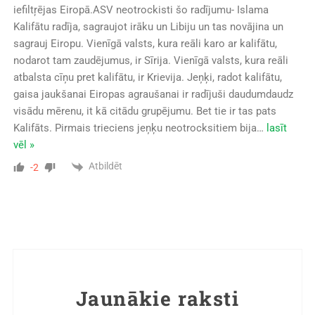
iefiltŗējas Eiropā.ASV neotrockisti šo radījumu- Islama
Kalifātu radīja, sagraujot irāku un Libiju un tas novājina un
sagrauj Eiropu. Vienīgā valsts, kura reāli karo ar kalifātu,
nodarot tam zaudējumus, ir Sīrija. Vienīgā valsts, kura reāli
atbalsta cīņu pret kalifātu, ir Krievija. Jeņķi, radot kalifātu,
gaisa jaukšanai Eiropas agraušanai ir radījuši daudumdaudz
visādu mērenu, it kā citādu grupējumu. Bet tie ir tas pats
Kalifāts. Pirmais trieciens jeņķu neotrocksitiem bija
…
lasīt
vēl »
Atbildēt
-2
Jaunākie raksti