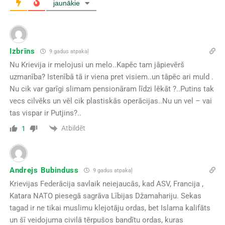
jaunākie
Izbrīns
9 gadus atpakaļ
Nu Krievija ir melojusi un melo..Kapēc tam jāpievērš
uzmanība? Istenībā tā ir viena pret visiem..un tāpēc ari muld .
Nu cik var garīgi slimam pensionāram līdzi lēkāt ?..Putins tak
vecs cilvēks un vēl cik plastiskās operācijas..Nu un vel – vai
tas vispar ir Putjins?..
Atbildēt
1
Andrejs Bubinduss
9 gadus atpakaļ
Krievijas Federācija savlaik neiejaucās, kad ASV, Francija ,
Katara NATO piesegā sagrāva Lībijas Džamahariju. Sekas
tagad ir ne tikai muslimu klejotāju ordas, bet Islama kalifāts
un šī veidojuma civilā tērpušos bandītu ordas, kuras