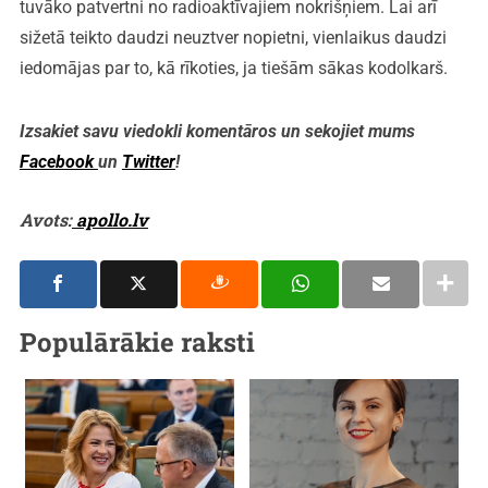
tuvāko patvertni no radioaktīvajiem nokrišņiem. Lai arī
sižetā teikto daudzi neuztver nopietni, vienlaikus daudzi
iedomājas par to, kā rīkoties, ja tiešām sākas kodolkarš.
Izsakiet savu viedokli komentāros un sekojiet mums
Facebook
un
Twitter
!
Avots:
apollo.lv
Populārākie raksti