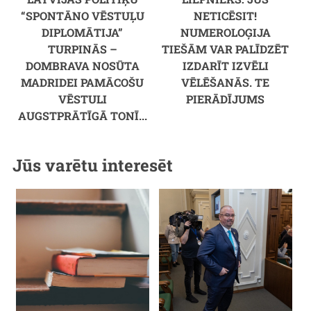
“SPONTĀNO VĒSTUĻU
NETICĒSIT!
DIPLOMĀTIJA”
NUMEROLOĢIJA
TURPINĀS –
TIEŠĀM VAR PALĪDZĒT
DOMBRAVA NOSŪTA
IZDARĪT IZVĒLI
MADRIDEI PAMĀCOŠU
VĒLĒŠANĀS. TE
VĒSTULI
PIERĀDĪJUMS
AUGSTPRĀTĪGĀ TONĪ...
Jūs varētu interesēt