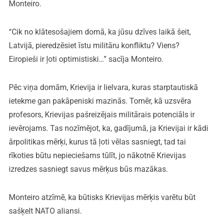
Monteiro.
“Cik no klātesošajiem domā, ka jūsu dzīves laikā šeit,
Latvijā, pieredzēsiet īstu militāru konfliktu? Viens?
Eiropieši ir ļoti optimistiski…” sacīja Monteiro.
Pēc viņa domām, Krievija ir lielvara, kuras starptautiskā
ietekme gan pakāpeniski mazinās. Tomēr, kā uzsvēra
profesors, Krievijas pašreizējais militārais potenciāls ir
ievērojams. Tas nozīmējot, ka, gadījumā, ja Krievijai ir kādi
ārpolitikas mērķi, kurus tā ļoti vēlas sasniegt, tad tai
rīkoties būtu nepieciešams tūlīt, jo nākotnē Krievijas
izredzes sasniegt savus mērķus būs mazākas.
Monteiro atzīmē, ka būtisks Krievijas mērķis varētu būt
sašķelt NATO aliansi.