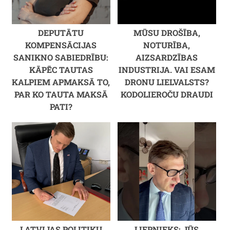
DEPUTĀTU
MŪSU DROŠĪBA,
KOMPENSĀCIJAS
NOTURĪBA,
SANIKNO SABIEDRĪBU:
AIZSARDZĪBAS
KĀPĒC TAUTAS
INDUSTRIJA. VAI ESAM
KALPIEM APMAKSĀ TO,
DRONU LIELVALSTS?
PAR KO TAUTA MAKSĀ
KODOLIEROČU DRAUDI
PATI?
LATVIJAS POLITIĶU
LIEPNIEKS: JŪS