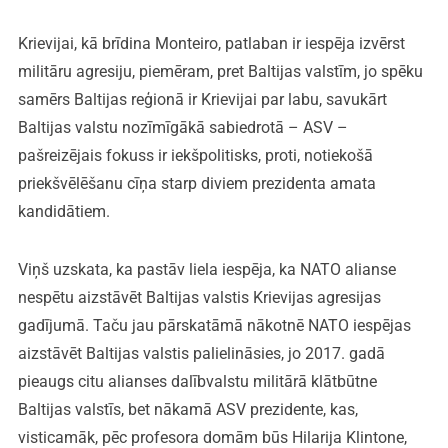
Krievijai, kā brīdina Monteiro, patlaban ir iespēja izvērst
militāru agresiju, piemēram, pret Baltijas valstīm, jo spēku
samērs Baltijas reģionā ir Krievijai par labu, savukārt
Baltijas valstu nozīmīgākā sabiedrotā – ASV –
pašreizējais fokuss ir iekšpolitisks, proti, notiekošā
priekšvēlēšanu cīņa starp diviem prezidenta amata
kandidātiem.
Viņš uzskata, ka pastāv liela iespēja, ka NATO alianse
nespētu aizstāvēt Baltijas valstis Krievijas agresijas
gadījumā. Taču jau pārskatāmā nākotnē NATO iespējas
aizstāvēt Baltijas valstis palielināsies, jo 2017. gadā
pieaugs citu alianses dalībvalstu militārā klātbūtne
Baltijas valstīs, bet nākamā ASV prezidente, kas,
visticamāk, pēc profesora domām būs Hilarija Klintone,