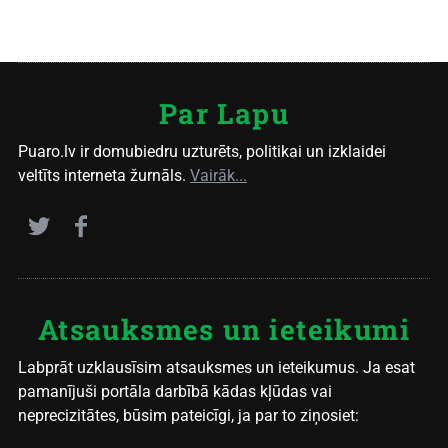
Par Lapu
Puaro.lv ir domubiedru uzturēts, politikai un izklaidei
veltīts interneta žurnāls.
Vairāk...
Atsauksmes un ieteikumi
Labprāt uzklausīsim atsauksmes un ieteikumus. Ja esat
pamanījuši portāla darbībā kādas kļūdas vai
neprecizitātes, būsim pateicīgi, ja par to ziņosiet: