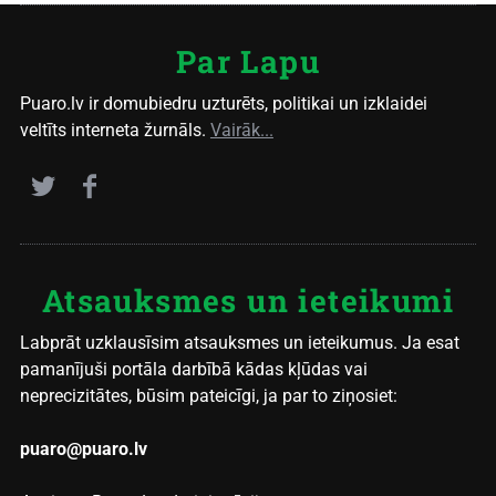
Par Lapu
Puaro.lv ir domubiedru uzturēts, politikai un izklaidei
veltīts interneta žurnāls.
Vairāk...
Atsauksmes un ieteikumi
Labprāt uzklausīsim atsauksmes un ieteikumus. Ja esat
pamanījuši portāla darbībā kādas kļūdas vai
neprecizitātes, būsim pateicīgi, ja par to ziņosiet:
puaro@puaro.lv