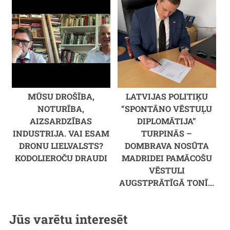
MŪSU DROŠĪBA,
LATVIJAS POLITIĶU
NOTURĪBA,
“SPONTĀNO VĒSTUĻU
AIZSARDZĪBAS
DIPLOMĀTIJA”
INDUSTRIJA. VAI ESAM
TURPINĀS –
DRONU LIELVALSTS?
DOMBRAVA NOSŪTA
KODOLIEROČU DRAUDI
MADRIDEI PAMĀCOŠU
VĒSTULI
AUGSTPRĀTĪGĀ TONĪ...
Jūs varētu interesēt