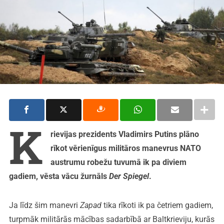
K
rievijas prezidents Vladimirs Putins plāno
rīkot vērienīgus militāros manevrus NATO
austrumu robežu tuvumā ik pa diviem
gadiem, vēsta vācu žurnāls
Der Spiegel
.
Ja līdz šim manevri
Zapad
tika rīkoti ik pa četriem gadiem,
turpmāk militārās mācības sadarbībā ar Baltkrieviju, kurās