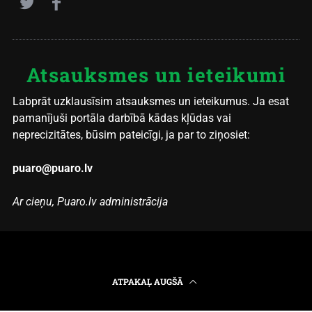
Atsauksmes un ieteikumi
Labprāt uzklausīsim atsauksmes un ieteikumus. Ja esat
pamanījuši portāla darbībā kādas kļūdas vai
neprecizitātes, būsim pateicīgi, ja par to ziņosiet:
puaro@puaro.lv
Ar cieņu, Puaro.lv administrācija
ATPAKAĻ AUGŠĀ