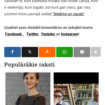
Savukārt to, kurš patiesībā nosaka, kas notiek Latvijā, kurš
ir ietekmīgs, kurš bagāts, bet kurš gan viens, gan otrs,
uzziniet mūsu jaunajā sadaļā
“Ietekme un nauda”
.
Izsakiet savu viedokli komentāros un sekojiet mums
Facebook ,
Twitter
,
Youtube
un
Instagram
!
Populārākie raksti