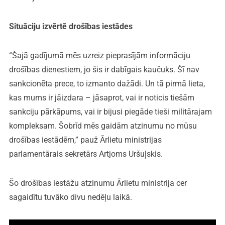
Situāciju izvērtē drošības iestādes
“Šajā gadījumā mēs uzreiz pieprasījām informāciju
drošības dienestiem, jo šis ir dabīgais kaučuks. Šī nav
sankcionēta prece, to izmanto dažādi. Un tā pirmā lieta,
kas mums ir jāizdara – jāsaprot, vai ir noticis tiešām
sankciju pārkāpums, vai ir bijusi piegāde tieši militārajam
kompleksam. Šobrīd mēs gaidām atzinumu no mūsu
drošības iestādēm,” pauž Ārlietu ministrijas
parlamentārais sekretārs Artjoms Uršuļskis.
Šo drošības iestāžu atzinumu Ārlietu ministrija cer
sagaidītu tuvāko divu nedēļu laikā.