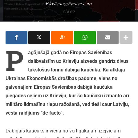
Ekrānuzņēmums no
video
P
agājušajā gadā no Eiropas Savienības
dalībvalstīm uz Krieviju aizveda gandrīz divus
tūkstošus tonnu dabīgā kaučuka. Kā atklāja
Ukrainas Ekonomiskās drošības padome, viens no
galvenajiem Eiropas Savienības dabīgā kaučuka
piegādes ceļiem uz Krieviju, kur šo kaučuku izmanto arī
militāro lidmašīnu riepu ražošanā, ved tieši caur Latviju,
vēsta raidījums “de facto”.
Dabīgais kaučuks ir viena no vērtīgākajām izejvielām