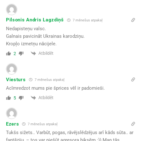
Pilsonis Andris Lagzdiņš
7 mēnešus atpakaļ
Nedapisteņu valsc.
Galnais pavicināt Ukrainas karodziņu.
Kropļo izmetņu nācijele.
Atbildēt
2
Viesturs
7 mēnešus atpakaļ
Acīmredzot mums pie šprices vēl ir padomieši.
Atbildēt
5
Ezers
7 mēnešus atpakaļ
Tukšs sižets.. Varbūt, pogas, rāvējslēdzējus arī kāds sūta.. ar
fantāziju, – tos var piešūt agresora biksēm :)) Man tās