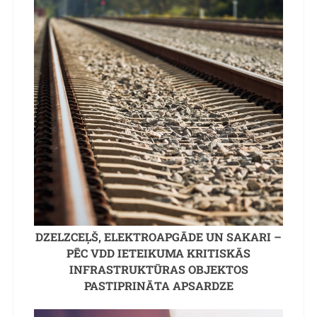
DZELZCEĻŠ, ELEKTROAPGĀDE UN SAKARI –
PĒC VDD IETEIKUMA KRITISKĀS
INFRASTRUKTŪRAS OBJEKTOS
PASTIPRINĀTA APSARDZE