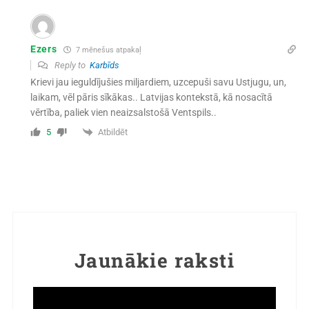
Ezers
7 mēnešus atpakaļ
Reply to
Karbīds
Krievi jau ieguldījušies miljardiem, uzcepuši savu Ustjugu, un,
laikam, vēl pāris sīkākas.. Latvijas kontekstā, kā nosacītā
vērtība, paliek vien neaizsalstošā Ventspils..
Atbildēt
5
Jaunākie raksti