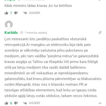
Kāds ministrs tādas kravas ,ko tur brīnīties
Atbildēt
7
Karbīds
7 mēnešus atpakaļ
Ļoti interesanti šito jandāliņu paskatīties vēsturiskā
retrospekcijā.Ar mangānu un elektroniku bija tāds pats
scenārijs ar sākotnēju sašutuma pilnu pukošanos pa
medijiem, pēc tam valdība “pieņēma mērus”un galarezultātā
kravas aizgāja uz Tallinu vai Klaipēdu.Vēl pirms kara līdzīgā
stilā pa latvju medijiem tika vazāti dažādi baltkrievu
minerālmēsli un vēl viskautkas ar iepriekšparedzamu
galarezultātu, kad kravu plūsma pārorientējas uz blakusvalstu
ostām.Manuprāt, šitas viss ir klasisks melnais PR ar
taisnīgas atlīdzības elementiem, kad leišu un igauņu ostās
sēdošie apjāj latvju ostās sēdošos, laikam vecos čekistus.
Atbildēt
6