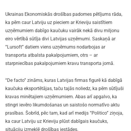
Ukrainas Ekonomiskās drošības padomes pētījums rāda,
ka pērn caur Latviju uz pieciem ar Krieviju saistītiem
uzņēmumiem dabīgo kaučuku vairāk nekā divu miljonu
eiro vērtībā sūtīja divi Latvijas uzņēmumi. Saskaņā ar
“Lursoft” datiem viens uzņēmums nodarbojas ar
transporta atbalsta pakalpojumiem, otrs – ar
starpniecības pakalpojumiem kravu transporta jomā.
“De facto” zināms, kuras Latvijas firmas figurē kā dabīgā
kaučuka eksportētājas, taču tajās noliedz, ka pērn sūtījuši
kravas minētajiem uzņēmumiem. Abas arī apgalvo, ka
stingri ievēro likumdošanas un saistošo normatīvo aktu
prasības. Šobrīd, pēc tam, kad arī medijs “Politico” ziņoja,
ka caur Latviju uz Krieviju plūst dabīgais kaučuks,
situāciju izmeklē drošības iestādes.