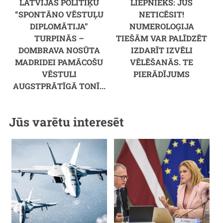
LATVIJAS POLITIĶU
LIEPNIEKS: JŪS
“SPONTĀNO VĒSTUĻU
NETICĒSIT!
DIPLOMĀTIJA”
NUMEROLOĢIJA
TURPINĀS –
TIEŠĀM VAR PALĪDZĒT
DOMBRAVA NOSŪTA
IZDARĪT IZVĒLI
MADRIDEI PAMĀCOŠU
VĒLĒŠANĀS. TE
VĒSTULI
PIERĀDĪJUMS
AUGSTPRĀTĪGĀ TONĪ...
Jūs varētu interesēt