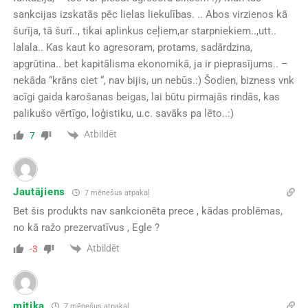
sankcijas izskatās pēc lielas liekulības. .. Abos virzienos kā
šurīja, tā šurī.., tikai aplinkus ceļiem,ar starpniekiem..,utt..
lalala.. Kas kaut ko agresoram, protams, sadārdzina,
apgrūtina.. bet kapitālisma ekonomikā, ja ir pieprasījums.. –
nekāda “krāns ciet “, nav bijis, un nebūs.:) Šodien, bizness vnk
acīgi gaida karošanas beigas, lai būtu pirmajās rindās, kas
palikušo vērtīgo, loģistiku, u.c. savāks pa lēto..:)
Atbildēt
7
Jautājiens
7 mēnešus atpakaļ
Bet šis produkts nav sankcionēta prece , kādas problēmas,
no kā ražo prezervatīvus , Egle ?
Atbildēt
-3
mitjka
7 mēnešus atpakaļ