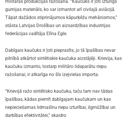
militārās produkcijas ražošanā. “Kaučuks ir ļoti izturīgs
gumijas materiāls, ko var izmantot arī civilajā aviācijā.
Tāpat dažādos stiprinājumos kāpurķēžu mehānismos,”
stāsta Latvijas Drošības un aizsardzības industrijas
federācijas vadītāja Elīna Egle.
Dabīgais kaučuks ir ļoti pieprasīts, jo tā īpašības nevar
pilnībā atkārtot sintētiskie kaučuka aizstājēji. Krievija, kas
kaučuku izmanto, tostarp militāro lidaparātu riepu
ražošanai, ir atkarīga no šīs izejvielas importa.
“Krievijā ražo sintētisko kaučuku, taču tam nav tādas
īpašības, kādas piemīt dabīgajam kaučukam un kas
nepieciešamas lidmašīnu riepu izturībai, ilgmūžībai un
darbības efektivitātei,” skaidro