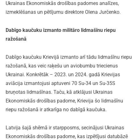
Ukrainas Ekonomiskās drošības padomes analīzes,
izmeklēšanas un pētījumu direktore Olena Jurčenko.
Dabīgo kaučuku izmanto militāro lidmašīnu riepu
ražošanā
Dabīgo kaučuku Krievijā izmanto arī tādu lidmašīnu riepu
ražošanā, kas veic raķešu un aviobumbu triecienus
Ukrainai. Konkrētāk – 2023. un 2024. gadā Krievijas
aviācija izmantojusi aptuveni 70 Su-34 un Su-35S
bruņotas lidmašīnas. Taču, kā atklājusi Ukrainas
Ekonomiskās drošības padome, Krievija šo lidmašīnu
riepu ražošanā ir atkarīga no dabīgā kaučuka.
Latvija šajā shēmā ir starpposms, secinājusi Ukrainas
Ekonomiskās drošības padome, kas izpētījusi datubāzē