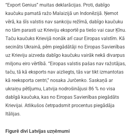
“Export Genius” muitas deklarācijas. Proti, dabīgo
kaučuku pamatā ražo Malaizijā un Indonēzijā. Ņemot
vērā, ka šīs valstis nav sankciju režīmā, dabīgo kaučuku
no tām parasti uz Krieviju eksportē pa tiešo vai caur Ķīnu.
Taču kaučuks Krievijā nonāk arī caur Eiropas valstīm. Kā
secināts Ukrainā, pērn piegādātāji no Eiropas Savienības
uz Krieviju aizveda dabīgo kaučuku vairāk nekā divarpus
miljonu eiro vērtībā. “Eiropas valstis pašas nav ražotājas,
taču, tā kā eksports nav aizliegts, tās var tikt izmantotas
kā reeksporta centri,” nosaka Jurčenko. Saskaņā ar
ukraiņu pētījumu, Latvija nodrošinājusi 86 % no visa
dabīgā kaučuka, kas no Eiropas Savienības piegādāts
Krievijai. Atlikušos četrpadsmit procentus piegādāja
Itālijas.
Figurē divi Latvijas uzņēmumi