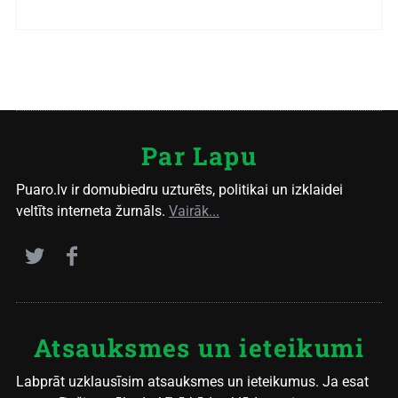
Par Lapu
Puaro.lv ir domubiedru uzturēts, politikai un izklaidei
veltīts interneta žurnāls.
Vairāk...
Atsauksmes un ieteikumi
Labprāt uzklausīsim atsauksmes un ieteikumus. Ja esat