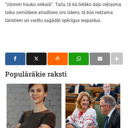
“zilonim trauku veikalā”. Taču, tā kā lielāko daļu ceļojuma
laika zemūdene atradīsies virs ūdens, tā būs redzama
tūristiem un varētu sagādāt spēcīgus iespaidus.
Populārākie raksti