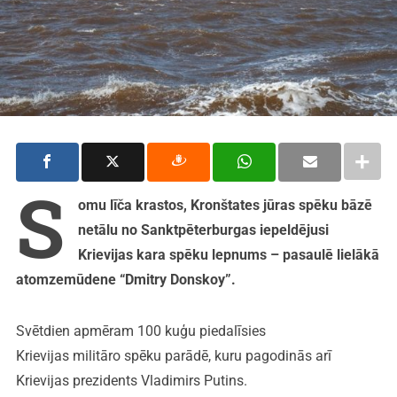
S
omu līča krastos, Kronštates jūras spēku bāzē
netālu no Sanktpēterburgas iepeldējusi
Krievijas kara spēku lepnums – pasaulē lielākā
atomzemūdene “Dmitry Donskoy”.
Svētdien apmēram 100 kuģu piedalīsies
Krievijas militāro spēku parādē, kuru pagodinās arī
Krievijas prezidents Vladimirs Putins.