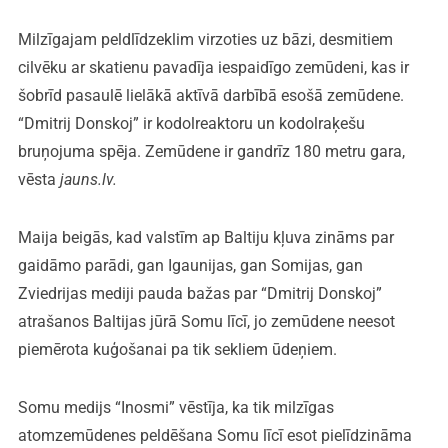
Milzīgajam peldlīdzeklim virzoties uz bāzi, desmitiem
cilvēku ar skatienu pavadīja iespaidīgo zemūdeni, kas ir
šobrīd pasaulē lielākā aktīvā darbībā esošā zemūdene.
“Dmitrij Donskoj” ir kodolreaktoru un kodolraķešu
bruņojuma spēja. Zemūdene ir gandrīz 180 metru gara,
vēsta
jauns.lv.
Maija beigās, kad valstīm ap Baltiju kļuva zināms par
gaidāmo parādi, gan Igaunijas, gan Somijas, gan
Zviedrijas mediji pauda bažas par “Dmitrij Donskoj”
atrašanos Baltijas jūrā Somu līcī, jo zemūdene neesot
piemērota kuģošanai pa tik sekliem ūdeņiem.
Somu medijs “Inosmi” vēstīja, ka tik milzīgas
atomzemūdenes peldēšana Somu līcī esot pielīdzināma