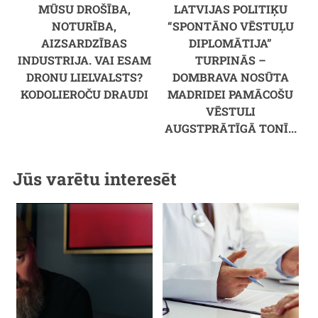
MŪSU DROŠĪBA,
LATVIJAS POLITIĶU
NOTURĪBA,
“SPONTĀNO VĒSTUĻU
AIZSARDZĪBAS
DIPLOMĀTIJA”
INDUSTRIJA. VAI ESAM
TURPINĀS –
DRONU LIELVALSTS?
DOMBRAVA NOSŪTA
KODOLIEROČU DRAUDI
MADRIDEI PAMĀCOŠU
VĒSTULI
AUGSTPRĀTĪGĀ TONĪ...
Jūs varētu interesēt