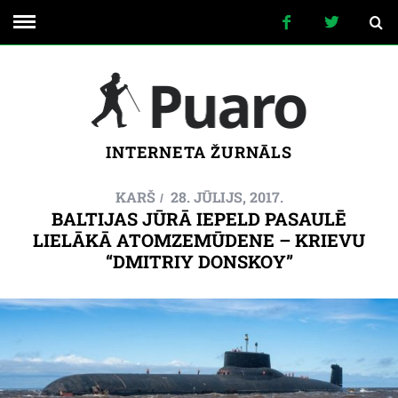
INTERNETA ŽURNĀLS
KARŠ
28. JŪLIJS, 2017.
BALTIJAS JŪRĀ IEPELD PASAULĒ
LIELĀKĀ ATOMZEMŪDENE – KRIEVU
“DMITRIY DONSKOY”