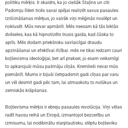
politiku mērķis. Ir skaidrs, ka jo ciešāk Staļins un citi
Padomju līderi ticēs savai spējai realizēt savus pasaules
iznīcināšanas mērķus, jo vairāk viņi mēģinās noslēpt un
noklusēt. Mūs nevar apmānīt. Mēs neesam kā tās biklās
dvēseles, kas kā hipnotizēts trusis gaida, kad čūska to
aprīs. Mēs dodam priekšroku savlaicīgai draudu
apzināšanai un efektīvai rīcībai. mēs ne tikai redzam cauri
boļševisma ideoloģijai, bet arī praksei, jo esam veiksmīgi
to apkarojuši mūsu pašmāju cīņās. Kremlieši nevar mūs
piemānīt. Mums ir bijuši četrpadsmit gadi cīņas par varu
un vēl desmit gadi pēc tam, lai atmaskotu to nolūkus un
zemiskās krāpšanas.
Boļševisma mērķis ir ebreju pasaules revolūcija. Viņi vēlas
radīt haosu reihā un Eiropā, izmantojot bezcerību un
izmisumu, lai nodibinātu starptautisku, slēptu boļševiku