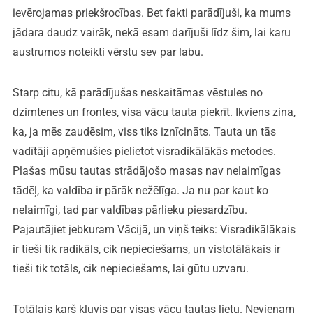
ievērojamas priekšrocības. Bet fakti parādījuši, ka mums
jādara daudz vairāk, nekā esam darījuši līdz šim, lai karu
austrumos noteikti vērstu sev par labu.
Starp citu, kā parādījušas neskaitāmas vēstules no
dzimtenes un frontes, visa vācu tauta piekrīt. Ikviens zina,
ka, ja mēs zaudēsim, viss tiks iznīcināts. Tauta un tās
vadītāji apņēmušies pielietot visradikālākās metodes.
Plašas mūsu tautas strādājošo masas nav nelaimīgas
tādēļ, ka valdība ir pārāk nežēlīga. Ja nu par kaut ko
nelaimīgi, tad par valdības pārlieku piesardzību.
Pajautājiet jebkuram Vācijā, un viņš teiks: Visradikālākais
ir tieši tik radikāls, cik nepieciešams, un vistotālākais ir
tieši tik totāls, cik nepieciešams, lai gūtu uzvaru.
Totālais karš kļuvis par visas vācu tautas lietu. Nevienam