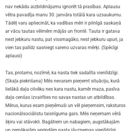
nav nekādu aizbildinājumu ignorēt tā prasības. Aplausu
vētra pavadīja manu 30. janvāra totālā kara uzsaukumu.
Tādēļ varu apliecināt, ka vadības mēri ir pilnīgā saskaņā
ar vācu tautas vēlmēm mājās un frontē. Tauta ir gatava
nest jebkuru nastu, pat vissmagāko, nest jebkuru upuri, ja
vien tas palīdz sasniegt vareno uzvaras mērķi. (Spēcīgi
aplausi)
Tas, protams, nozīmē, ka nasta tiek sadalīta vienlīdzīgi.
(Skaļa piekrišana) Mēs nevaram pieņemt situāciju, kurā
lielākā daļa cilvēku nes kara nastu, kamēr maza, pasīva
daļa cenšas izvairīties no savas nastas un atbildības.
Mērus, kurus esam pieņēmuši un vēl pieņemsim, raksturos
nacionālsociālistu taisnīguma gars. Mēs neņemam vērā
šķiru vai stāvokli. Bagātiem un nabagiem, augstākajām
un zemākajām aprindām nasta jāuzņemas vienlīdzīgi.