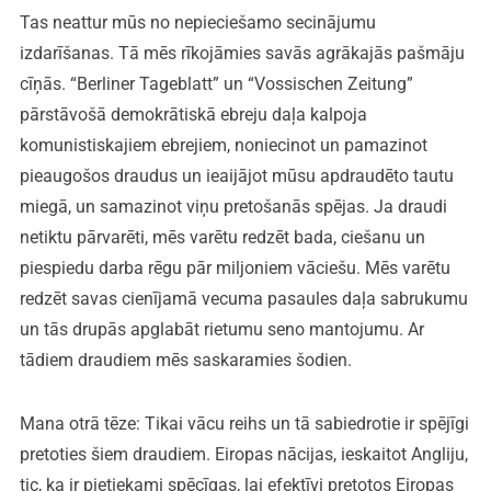
Tas neattur mūs no nepieciešamo secinājumu
izdarīšanas. Tā mēs rīkojāmies savās agrākajās pašmāju
cīņās. “Berliner Tageblatt” un “Vossischen Zeitung”
pārstāvošā demokrātiskā ebreju daļa kalpoja
komunistiskajiem ebrejiem, noniecinot un pamazinot
pieaugošos draudus un ieaijājot mūsu apdraudēto tautu
miegā, un samazinot viņu pretošanās spējas. Ja draudi
netiktu pārvarēti, mēs varētu redzēt bada, ciešanu un
piespiedu darba rēgu pār miljoniem vāciešu. Mēs varētu
redzēt savas cienījamā vecuma pasaules daļa sabrukumu
un tās drupās apglabāt rietumu seno mantojumu. Ar
tādiem draudiem mēs saskaramies šodien.
Mana otrā tēze: Tikai vācu reihs un tā sabiedrotie ir spējīgi
pretoties šiem draudiem. Eiropas nācijas, ieskaitot Angliju,
tic, ka ir pietiekami spēcīgas, lai efektīvi pretotos Eiropas