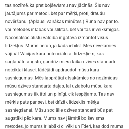
tas nozīmē, ka pret boļševismu nav jācīnās. Šis nav
jautājums par metodi, bet par mērķi, proti, draudu
novēršanu. (Aplausi vairākas minūtes.) Runa nav par to,
vai metodes ir labas vai sliktas, bet vai tās ir veiksmīgas.
Naconālsociālistu valdība ir gatava izmantot visus
līdzekļus. Mums nerūp, ja kāds iebilst. Mēs nevēlamies
vājināt Vācijas kara potenciālu ar līdzekļiem, kas
saglabātu augstu, gandrīz miera laika dzīves standartu
noteiktai klasei, tādējādi apdraudot mūsu kara
sasniegumus. Mēs labprātīgi atsakāmies no nozīmīgas
mūsu dzīves standarta daļas, lai uzlabotu mūsu kara
sasniegumus tik ātri un pilnīgi, cik iespējams. Tas nav
mērķis pats par sevi, bet drīzāk līdzeklis mērķa
sasniegšanai. Mūsu sociālie dzīves standarti būs pat
augstāki pēc kara. Mums nav jāimitē boļševisma
metodes, jo mums ir labāki cilvēki un līderi, kas dod mums