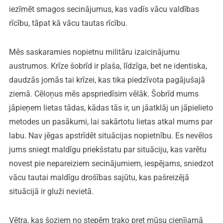
iezīmēt smagos secinājumus, kas vadīs vācu valdības
rīcību, tāpat kā vācu tautas rīcību.
Mēs saskaramies nopietnu militāru izaicinājumu
austrumos. Krīze šobrīd ir plaša, līdzīga, bet ne identiska,
daudzās jomās tai krīzei, kas tika piedzīvota pagājušajā
ziemā. Cēloņus mēs apspriedīsim vēlāk. Šobrīd mums
jāpieņem lietas tādas, kādas tās ir, un jāatklāj un jāpielieto
metodes un pasākumi, lai sakārtotu lietas atkal mums par
labu. Nav jēgas apstrīdēt situācijas nopietnību. Es nevēlos
jums sniegt maldīgu priekšstatu par situāciju, kas varētu
novest pie nepareiziem secinājumiem, iespējams, sniedzot
vācu tautai maldīgu drošības sajūtu, kas pašreizējā
situācijā ir gluži nevietā.
Vētra, kas šoziem no stepēm trako pret mūsu cienījamā