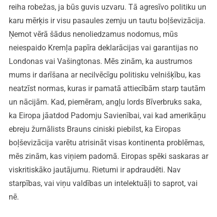
reiha robežas, ja būs guvis uzvaru. Tā agresīvo politiku un
karu mērķis ir visu pasaules zemju un tautu boļševizācija.
Ņemot vērā šādus nenoliedzamus nodomus, mūs
neiespaido Kremļa papīra deklarācijas vai garantijas no
Londonas vai Vašingtonas. Mēs zinām, ka austrumos
mums ir darīšana ar necilvēcīgu politisku velnišķību, kas
neatzīst normas, kuras ir pamatā attiecībām starp tautām
un nācijām. Kad, piemēram, angļu lords Bīverbruks saka,
ka Eiropa jāatdod Padomju Savienībai, vai kad amerikāņu
ebreju žurnālists Brauns ciniski piebilst, ka Eiropas
boļševizācija varētu atrisināt visas kontinenta problēmas,
mēs zinām, kas viņiem padomā. Eiropas spēki saskaras ar
viskritiskāko jautājumu. Rietumi ir apdraudēti. Nav
starpības, vai viņu valdības un intelektuāļi to saprot, vai
nē.