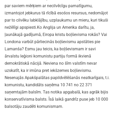
par saviem mērķiem ar necilvēcīgu pamatīgumu,
izmantojot jebkurus tā rīcībā esošos resursus, nedomājot
par to cilvēku labklājību, uzplaukumu un mieru, kuri tikuši
nežēlīgi apspiesti.Ko Anglija un Amerika darītu, ja,
ļaunākajā gadījumā, Eiropa kristu boļševisma rokās? Vai
Londona varbūt pārliecinās boļševismu apstāties pie
Lamanša? Esmu jau teicis, ka boļševismam ir savi
ārvalstu leģioni komunistu partiju formā ikvienā
demokrātiskā nācijā. Neviena no šīm valstīm nevar
uzskatīt, ka ir imūna pret iekšzemes boļševismu.
Nesenajās Apakšpalātas papildvēlēšanās neatkarīgais, t.i.
komunistu, kandidāts saņēma 10 741 no 22 371
saņemtajām balsīm. Tas notika apgabalā, kas agrāk bijis
konservatīvisma balsts. Īsā laikā gandrīz puse jeb 10 000
balsotāju zaudēti komunismam.