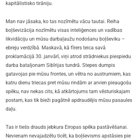
kapitālistisko tirāniju.
Man nav jāsaka, ko tas nozīmētu vācu tautai. Reiha
boļševizācija nozīmētu visas inteliģences un vadības
likvidāciju un mūsu darbaļaužu nodošanu boļševiku –
ebreju verdzībā. Maskavā, kā fīrers teica savā
proklamācijā 30. janvārī, viņi atrod strādniekus piespiedu
darba bataljonam Sibīrijas tundrā. Stepes dumpis
gatavojas pie mūsu frontes, un vētra no austrumiem, kas
katru dienu triecas pret mūsu rindām ar arvien pieaugošu
spēku, nav nekas cits, kā atkārtojums tam vēsturiskajam
postam, kas tik bieži pagātnē apdraudējis mūsu pasaules
daļu.
Tas ir tiešs drauds jebkura Eiropas spēka pastāvēšanai.
Nevienam nevajadzētu ticēt, ka boļševisms apstāsies pie