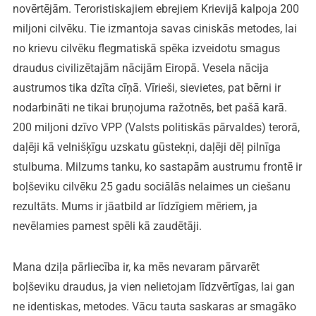
novērtējām. Teroristiskajiem ebrejiem Krievijā kalpoja 200
miljoni cilvēku. Tie izmantoja savas ciniskās metodes, lai
no krievu cilvēku flegmatiskā spēka izveidotu smagus
draudus civilizētajām nācijām Eiropā. Vesela nācija
austrumos tika dzīta cīņā. Vīrieši, sievietes, pat bērni ir
nodarbināti ne tikai bruņojuma ražotnēs, bet pašā karā.
200 miljoni dzīvo VPP (Valsts politiskās pārvaldes) terorā,
daļēji kā velnišķīgu uzskatu gūstekņi, daļēji dēļ pilnīga
stulbuma. Milzums tanku, ko sastapām austrumu frontē ir
boļševiku cilvēku 25 gadu sociālās nelaimes un ciešanu
rezultāts. Mums ir jāatbild ar līdzīgiem mēriem, ja
nevēlamies pamest spēli kā zaudētāji.
Mana dziļa pārliecība ir, ka mēs nevaram pārvarēt
boļševiku draudus, ja vien nelietojam līdzvērtīgas, lai gan
ne identiskas, metodes. Vācu tauta saskaras ar smagāko