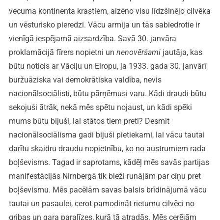
vecuma kontinenta krastiem, aizēno visu līdzšinējo cilvēka
un vēsturisko pieredzi. Vācu armija un tās sabiedrotie ir
vienīgā iespējamā aizsardzība. Savā 30. janvāra
proklamācijā fīrers nopietni un
nenovēršami
jautāja, kas
būtu noticis ar Vāciju un Eiropu, ja 1933. gada 30. janvārī
buržuāziska vai demokrātiska valdība, nevis
nacionālsociālisti, būtu pārņēmusi varu. Kādi draudi būtu
sekojuši ātrāk, nekā mēs spētu nojaust, un kādi spēki
mums būtu bijuši, lai stātos tiem pretī? Desmit
nacionālsociālisma gadi bijuši pietiekami, lai vācu tautai
darītu skaidru draudu nopietnību, ko no austrumiem rada
boļševisms. Tagad ir saprotams, kādēļ mēs savās partijas
manifestācijās Nirnbergā tik bieži runājām par cīņu pret
boļševismu. Mēs pacēlām savas balsis brīdinājumā vācu
tautai un pasaulei, cerot pamodināt rietumu cilvēci no
gribas un gara paralīzes, kurā tā atradās. Mēs cerējām