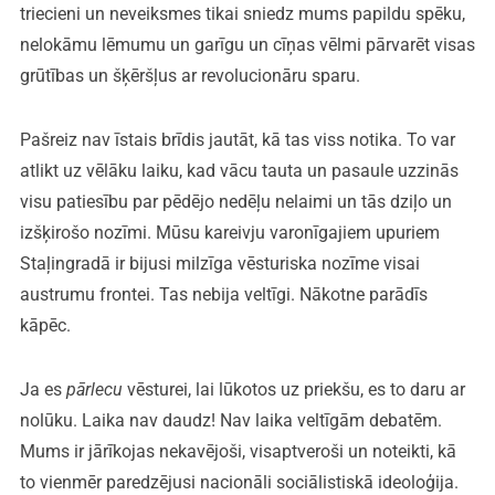
triecieni un neveiksmes tikai sniedz mums papildu spēku,
nelokāmu lēmumu un garīgu un cīņas vēlmi pārvarēt visas
grūtības un šķēršļus ar revolucionāru sparu.
Pašreiz nav īstais brīdis jautāt, kā tas viss notika. To var
atlikt uz vēlāku laiku, kad vācu tauta un pasaule uzzinās
visu patiesību par pēdējo nedēļu nelaimi un tās dziļo un
izšķirošo nozīmi. Mūsu kareivju varonīgajiem upuriem
Staļingradā ir bijusi milzīga vēsturiska nozīme visai
austrumu frontei. Tas nebija veltīgi. Nākotne parādīs
kāpēc.
Ja es
pārlecu
vēsturei, lai lūkotos uz priekšu, es to daru ar
nolūku. Laika nav daudz! Nav laika veltīgām debatēm.
Mums ir jārīkojas nekavējoši, visaptveroši un noteikti, kā
to vienmēr paredzējusi nacionāli sociālistiskā ideoloģija.