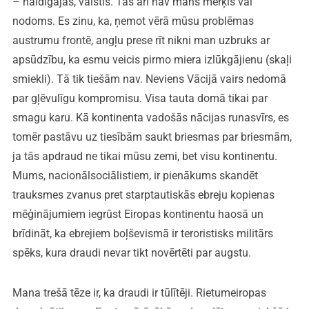
– naidīgajās, valstīs. Tas arī nav mans mērķis vai
nodoms. Es zinu, ka, ņemot vērā mūsu problēmas
austrumu frontē, angļu prese rīt nikni man uzbruks ar
apsūdzību, ka esmu veicis pirmo miera izlūkgājienu (skaļi
smiekli). Tā tik tiešām nav. Neviens Vācijā vairs nedomā
par gļēvulīgu kompromisu. Visa tauta domā tikai par
smagu karu. Kā kontinenta vadošās nācijas runasvīrs, es
tomēr pastāvu uz tiesībām saukt briesmas par briesmām,
ja tās apdraud ne tikai mūsu zemi, bet visu kontinentu.
Mums, nacionālsociālistiem, ir pienākums skandēt
trauksmes zvanus pret starptautiskās ebreju kopienas
mēģinājumiem iegrūst Eiropas kontinentu haosā un
brīdināt, ka ebrejiem boļševismā ir teroristisks militārs
spēks, kura draudi nevar tikt novērtēti par augstu.
Mana trešā tēze ir, ka draudi ir tūlītēji. Rietumeiropas