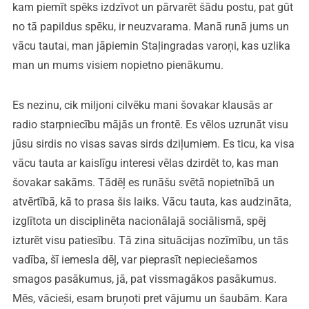
kam piemīt spēks izdzīvot un pārvarēt šādu postu, pat gūt
no tā papildus spēku, ir neuzvarama. Manā runā jums un
vācu tautai, man jāpiemin Staļingradas varoņi, kas uzlika
man un mums visiem nopietno pienākumu.
Es nezinu, cik miljoni cilvēku mani šovakar klausās ar
radio starpniecību mājās un frontē. Es vēlos uzrunāt visu
jūsu sirdis no visas savas sirds dziļumiem. Es ticu, ka visa
vācu tauta ar kaislīgu interesi vēlas dzirdēt to, kas man
šovakar sakāms. Tādēļ es runāšu svētā nopietnībā un
atvērtībā, kā to prasa šis laiks. Vācu tauta, kas audzināta,
izglītota un disciplinēta nacionālajā sociālismā, spēj
izturēt visu patiesību. Tā zina situācijas nozīmību, un tās
vadība, šī iemesla dēļ, var pieprasīt nepieciešamos
smagos pasākumus, jā, pat vissmagākos pasākumus.
Mēs, vācieši, esam bruņoti pret vājumu un šaubām. Kara