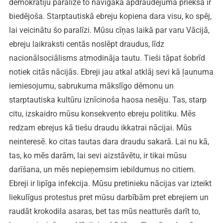
demokrātiju paralīze to nāvīgākā apdraudējuma priekšā ir
biedējoša. Starptautiskā ebreju kopiena dara visu, ko spēj,
lai veicinātu šo paralīzi. Mūsu cīņas laikā par varu Vācijā,
ebreju laikraksti centās noslēpt draudus, līdz
nacionālsociālisms atmodināja tautu. Tieši tāpat šobrīd
notiek citās nācijās. Ebreji jau atkal atklāj sevi kā ļaunuma
iemiesojumu, sabrukuma mākslīgo dēmonu un
starptautiska kultūru iznīcinoša haosa nesēju. Tas, starp
citu, izskaidro mūsu konsekvento ebreju politiku. Mēs
redzam ebrejus kā tiešu draudu ikkatrai nācijai. Mūs
neinteresē. ko citas tautas dara draudu sakarā. Lai nu kā,
tas, ko mēs darām, lai sevi aizstāvētu, ir tikai mūsu
darīšana, un mēs nepieņemsim iebildumus no citiem.
Ebreji ir lipīga infekcija. Mūsu pretinieku nācijas var izteikt
liekulīgus protestus pret mūsu darbībām pret ebrejiem un
raudāt krokodila asaras, bet tas mūs neatturēs darīt to,