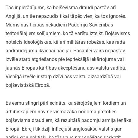
Tas ir pierādījums, ka boļševisma draudi pastāv arī
Anglijā, un tie nepazudīs tikai tāpēc vien, ka tos ignorēs.
Mums nav ticības nekādiem Padomju Savienības
teritoriālajiem solījumiem, ko tā varētu izteikt. Boļševisms
noteicis ideoloģiskas, kā arī militāras robežas, kas rada
apdraudējumu ikvienai nācijai. Pasaulei vairs nepastāv
izvēle starp atgriešanos pie iepriekšējā iekārtojuma vai
jaunās Eiropas kārtības akceptēšanu ass valstu vadībā.
Vienīgā izvēle ir starp dzīvi ass valstu aizsardzībā vai
boļševistiskā Eiropā.
Es esmu stingri pārliecināts, ka sērojošajiem lordiem un
arhibīskapiem nav ne vismazākā nodoma pretoties
boļševisma draudiem, kā rezultātā padomju armija ienāks
Eiropā. Ebreji tik dziļi inficējuši anglosakšu valstis gan
garīgi, gan politiski, ka tās vairs nav spējīgas saskatīt