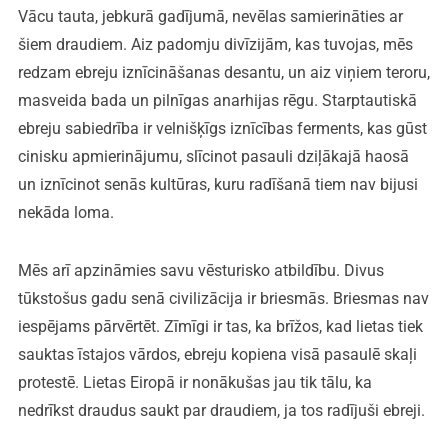
Vācu tauta, jebkurā gadījumā, nevēlas samierināties ar
šiem draudiem. Aiz padomju divīzijām, kas tuvojas, mēs
redzam ebreju iznīcināšanas desantu, un aiz viņiem teroru,
masveida bada un pilnīgas anarhijas rēgu. Starptautiskā
ebreju sabiedrība ir velnišķīgs iznīcības ferments, kas gūst
cinisku apmierinājumu, slīcinot pasauli dziļākajā haosā
un iznīcinot senās kultūras, kuru radīšanā tiem nav bijusi
nekāda loma.
Mēs arī apzināmies savu vēsturisko atbildību. Divus
tūkstošus gadu senā civilizācija ir briesmās. Briesmas nav
iespējams pārvērtēt. Zīmīgi ir tas, ka brīžos, kad lietas tiek
sauktas īstajos vārdos, ebreju kopiena visā pasaulē skaļi
protestē. Lietas Eiropā ir nonākušas jau tik tālu, ka
nedrīkst draudus saukt par draudiem, ja tos radījuši ebreji.