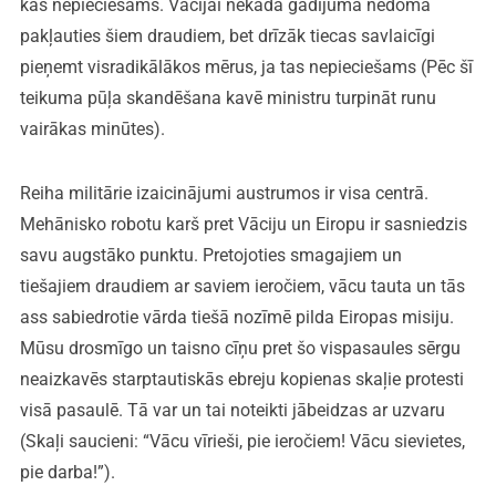
kas nepieciešams. Vācijai nekādā gadījumā nedomā
pakļauties šiem draudiem, bet drīzāk tiecas savlaicīgi
pieņemt visradikālākos mērus, ja tas nepieciešams (Pēc šī
teikuma pūļa skandēšana kavē ministru turpināt runu
vairākas minūtes).
Reiha militārie izaicinājumi austrumos ir visa centrā.
Mehānisko robotu karš pret Vāciju un Eiropu ir sasniedzis
savu augstāko punktu. Pretojoties smagajiem un
tiešajiem draudiem ar saviem ieročiem, vācu tauta un tās
ass sabiedrotie vārda tiešā nozīmē pilda Eiropas misiju.
Mūsu drosmīgo un taisno cīņu pret šo vispasaules sērgu
neaizkavēs starptautiskās ebreju kopienas skaļie protesti
visā pasaulē. Tā var un tai noteikti jābeidzas ar uzvaru
(Skaļi saucieni: “Vācu vīrieši, pie ieročiem! Vācu sievietes,
pie darba!”).