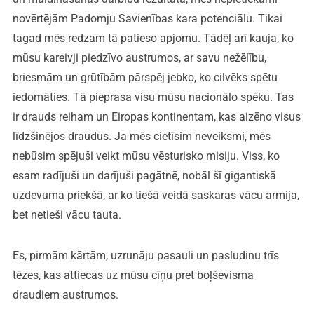
novērtējām Padomju Savienības kara potenciālu. Tikai
tagad mēs redzam tā patieso apjomu. Tādēļ arī kauja, ko
mūsu kareivji piedzīvo austrumos, ar savu nežēlību,
briesmām un grūtībām pārspēj jebko, ko cilvēks spētu
iedomāties. Tā pieprasa visu mūsu nacionālo spēku. Tas
ir drauds reiham un Eiropas kontinentam, kas aizēno visus
līdzšinējos draudus. Ja mēs cietīsim neveiksmi, mēs
nebūsim spējuši veikt mūsu vēsturisko misiju. Viss, ko
esam radījuši un darījuši pagātnē, nobāl šī gigantiskā
uzdevuma priekšā, ar ko tiešā veidā saskaras vācu armija,
bet netieši vācu tauta.
Es, pirmām kārtām, uzrunāju pasauli un pasludinu trīs
tēzes, kas attiecas uz mūsu cīņu pret boļševisma
draudiem austrumos.