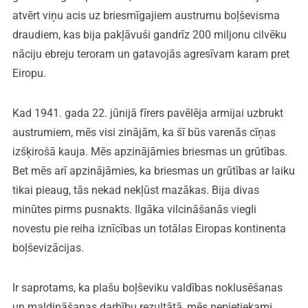
atvērt viņu acis uz briesmīgajiem austrumu boļševisma
draudiem, kas bija pakļāvuši gandrīz 200 miljonu cilvēku
nāciju ebreju teroram un gatavojās agresīvam karam pret
Eiropu.
Kad 1941. gada 22. jūnijā fīrers pavēlēja armijai uzbrukt
austrumiem, mēs visi zinājām, ka šī būs varenās cīņas
izšķirošā kauja. Mēs apzinājāmies briesmas un grūtības.
Bet mēs arī apzinājāmies, ka briesmas un grūtības ar laiku
tikai pieaug, tās nekad nekļūst mazākas. Bija divas
minūtes pirms pusnakts. Ilgāka vilcināšanās viegli
novestu pie reiha iznīcības un totālas Eiropas kontinenta
boļševizācijas.
Ir saprotams, ka plašu boļševiku valdības noklusēšanas
un maldināšanas darbību rezultātā, mēs nepietiekami