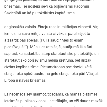
briesmas. Tie noslēpj sevi kā boļševisms Padomju
Savienībā un kā plutokrātisks kapitālisms
anglosakšu valstīs. Ebreju rase ir imitācijas eksperti. Viņi
iemidzina savu mītņu valstu cilvēkus, paralizējot to
aizsardzības spējas. (Pūlis sauc: “Mēs to esam
piedzīvojuši!”). Mūsu ieskats šajā jautājumā lika ātri
saprast, ka sadarbība starp starptautisko plutokrātiju un
starptautisko boļševismu nebija pretruna, bet drīzāk
ciešas kopības zīme. Rietumeiropas pseidocivilizētā
ebreju roka spiež austrumu geto ebreju roku pāri Vācijai.
Eiropa ir nāves briesmās.
Es necenšos sev glaimot, ticēdams, ka manas piezīmes
ietekmēs publisko viedokli neitrālajās, un vēl daudz mazāk