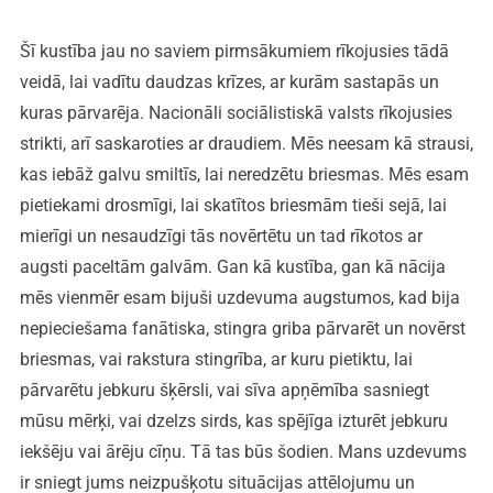
Šī kustība jau no saviem pirmsākumiem rīkojusies tādā
veidā, lai vadītu daudzas krīzes, ar kurām sastapās un
kuras pārvarēja. Nacionāli sociālistiskā valsts rīkojusies
strikti, arī saskaroties ar draudiem. Mēs neesam kā strausi,
kas iebāž galvu smiltīs, lai neredzētu briesmas. Mēs esam
pietiekami drosmīgi, lai skatītos briesmām tieši sejā, lai
mierīgi un nesaudzīgi tās novērtētu un tad rīkotos ar
augsti paceltām galvām. Gan kā kustība, gan kā nācija
mēs vienmēr esam bijuši uzdevuma augstumos, kad bija
nepieciešama fanātiska, stingra griba pārvarēt un novērst
briesmas, vai rakstura stingrība, ar kuru pietiktu, lai
pārvarētu jebkuru šķērsli, vai sīva apņēmība sasniegt
mūsu mērķi, vai dzelzs sirds, kas spējīga izturēt jebkuru
iekšēju vai ārēju cīņu. Tā tas būs šodien. Mans uzdevums
ir sniegt jums neizpušķotu situācijas attēlojumu un