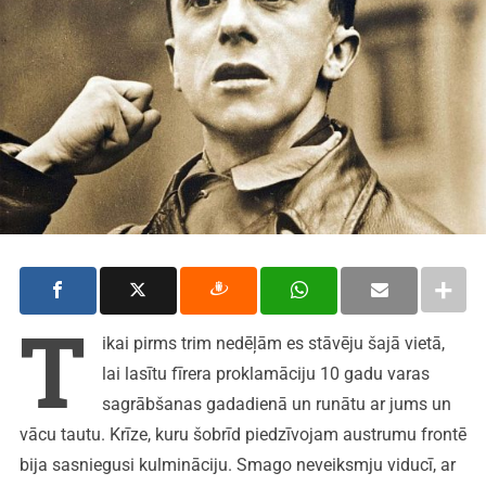
T
ikai pirms trim nedēļām es stāvēju šajā vietā,
lai lasītu fīrera proklamāciju 10 gadu varas
sagrābšanas gadadienā un runātu ar jums un
vācu tautu. Krīze, kuru šobrīd piedzīvojam austrumu frontē
bija sasniegusi kulmināciju. Smago neveiksmju viducī, ar