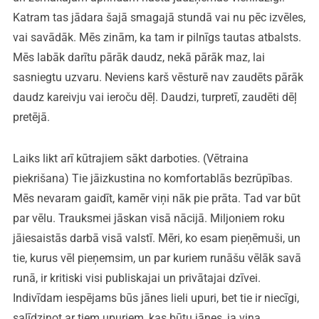
Katram tas jādara šajā smagajā stundā vai nu pēc izvēles,
vai savādāk. Mēs zinām, ka tam ir pilnīgs tautas atbalsts.
Mēs labāk darītu pārāk daudz, nekā pārāk maz, lai
sasniegtu uzvaru. Neviens karš vēsturē nav zaudēts pārāk
daudz kareivju vai ieroču dēļ. Daudzi, turpretī, zaudēti dēļ
pretējā.
Laiks likt arī kūtrajiem sākt darboties. (Vētraina
piekrišana) Tie jāizkustina no komfortablās bezrūpības.
Mēs nevaram gaidīt, kamēr viņi nāk pie prāta. Tad var būt
par vēlu. Trauksmei jāskan visā nācijā. Miljoniem roku
jāiesaistās darbā visā valstī. Mēri, ko esam pieņēmuši, un
tie, kurus vēl pieņemsim, un par kuriem runāšu vēlāk savā
runā, ir kritiski visi publiskajai un privātajai dzīvei.
Indivīdam iespējams būs jānes lieli upuri, bet tie ir niecīgi,
salīdzinot ar tiem upuriem, kas būtu jānes, ja viņa