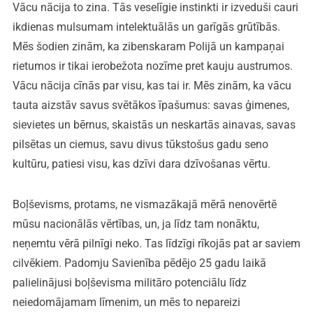
Vācu nācija to zina. Tās veselīgie instinkti ir izveduši cauri
ikdienas mulsumam intelektuālās un garīgās grūtībās.
Mēs šodien zinām, ka zibenskaram Polijā un kampaņai
rietumos ir tikai ierobežota nozīme pret kauju austrumos.
Vācu nācija cīnās par visu, kas tai ir. Mēs zinām, ka vācu
tauta aizstāv savus svētākos īpašumus: savas ģimenes,
sievietes un bērnus, skaistās un neskartās ainavas, savas
pilsētas un ciemus, savu divus tūkstošus gadu seno
kultūru, patiesi visu, kas dzīvi dara dzīvošanas vērtu.
Boļševisms, protams, ne vismazākajā mērā nenovērtē
mūsu nacionālās vērtības, un, ja līdz tam nonāktu,
neņemtu vērā pilnīgi neko. Tas līdzīgi rīkojās pat ar saviem
cilvēkiem. Padomju Savienība pēdējo 25 gadu laikā
palielinājusi boļševisma militāro potenciālu līdz
neiedomājamam līmenim, un mēs to nepareizi