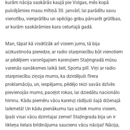
kurām nācija saskārās kaujā pie Volgas, mēs kopā
pulcējāmies masu mītiņā 30. janvārī, lai parādītu savu
vienotību, vienprātību un spēcīgo gribu pārvarēt grūtības,
ar kurām saskārāmies kara ceturtajā gadā.
Man, tāpat kā visdrīzāk arī visiem jums, tā bija
aizkustinoša pieredze, ar radio starpniecību būt vienotiem
ar pēdējiem varonīgajiem kareivjiem Staļingradā mūsu
varenās sanāksmes laikā šeit, Sporta pilī. Viņi ar radio
starpniecību ziņoja mums, ka dzirdējuši fīrera
proklamāciju, un, iespējams, pēdējo reizi savās dzīvēs
pievienojās mums, paceļot rokas, lai dziedātu nacionālo
himnu. Kādu piemēru vācu kareivji rādījuši šajā diženajā
laikmetā! Un kādu pienākumu tas uzliek mums visiem,
īpaši visai vācu dzimtajai zemei! Staļingrada bija un ir
likteņa lielais brīdinājuma sauciens vācu nācijai! Nācija,