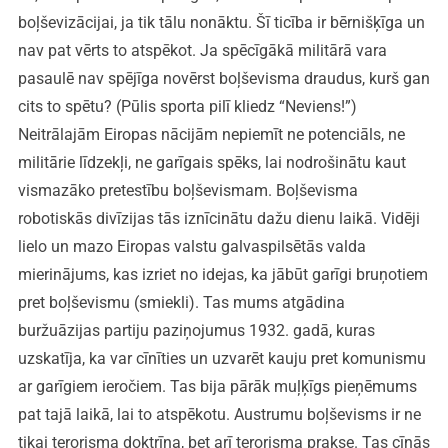
boļševizācijai, ja tik tālu nonāktu. Šī ticība ir bērnišķīga un
nav pat vērts to atspēkot. Ja spēcīgākā militārā vara
pasaulē nav spējīga novērst boļševisma draudus, kurš gan
cits to spētu? (Pūlis sporta pilī kliedz “Neviens!”)
Neitrālajām Eiropas nācijām nepiemīt ne potenciāls, ne
militārie līdzekļi, ne garīgais spēks, lai nodrošinātu kaut
vismazāko pretestību boļševismam. Boļševisma
robotiskās divīzijas tās iznīcinātu dažu dienu laikā. Vidēji
lielo un mazo Eiropas valstu galvaspilsētās valda
mierinājums, kas izriet no idejas, ka jābūt garīgi bruņotiem
pret boļševismu (smiekli). Tas mums atgādina
buržuāzijas partiju paziņojumus 1932. gadā, kuras
uzskatīja, ka var cīnīties un uzvarēt kauju pret komunismu
ar garīgiem ieročiem. Tas bija pārāk muļķīgs pieņēmums
pat tajā laikā, lai to atspēkotu. Austrumu boļševisms ir ne
tikai terorisma doktrīna, bet arī terorisma prakse. Tas cīnās