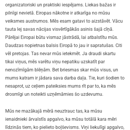
organizatoriski un praktiski iespējams. Liekas bažas ir
pilnīgi nevietā. Eiropas nākotne ir atkarīga no mūsu
veiksmes austrumos. Mēs esam gatavi to aizstāvēt. Vācu
tauta lej savas nācijas visvērtīgākās asinis šajā cīņā.
Pārējai Eiropai būtu vismaz jāstrādā, lai atbalstītu mūs.
Daudzas nopietnas balsis Eiropā to jau ir sapratušas. Citi
vēl pretojas. Tas nevar mūs ietekmēt. Ja draudi skartu
tikai viņus, mēs varētu viņu nepatiku uzskatīt par
nenozīmīgām blēņām. Bet briesmas skar mūs visus, un
mums katram ir jādara sava darba daļa. Tie, kuri šodien to
nesaprot, uz ceļiem pateiksies mums rīt par to, ka mēs
drosmīgi un noteikti uzņēmāmies šo uzdevumu.
Mūs ne mazākajā mērā neuztrauc tas, ka mūsu
ienaidnieki ārvalstīs apgalvo, ka mūsu totālā kara mēri
līdzinās tiem, ko pielieto boļševisms. Viņi liekulīgi apgalvo,