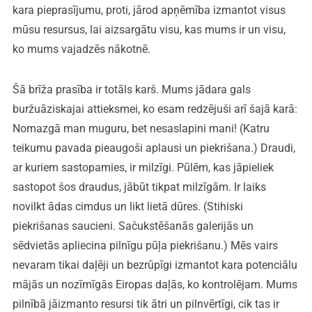
kara pieprasījumu, proti, jārod apņēmība izmantot visus
mūsu resursus, lai aizsargātu visu, kas mums ir un visu,
ko mums vajadzēs nākotnē.
Šā brīža prasība ir totāls karš. Mums jādara gals
buržuāziskajai attieksmei, ko esam redzējuši arī šajā karā:
Nomazgā man muguru, bet nesaslapini mani! (Katru
teikumu pavada pieaugoši aplausi un piekrišana.) Draudi,
ar kuriem sastopamies, ir milzīgi. Pūlēm, kas jāpieliek
sastopot šos draudus, jābūt tikpat milzīgām. Ir laiks
novilkt ādas cimdus un likt lietā dūres. (Stihiski
piekrišanas saucieni. Sačukstēšanās galerijās un
sēdvietās apliecina pilnīgu pūļa piekrišanu.) Mēs vairs
nevaram tikai daļēji un bezrūpīgi izmantot kara potenciālu
mājās un nozīmīgās Eiropas daļās, ko kontrolējam. Mums
pilnībā jāizmanto resursi tik ātri un pilnvērtīgi, cik tas ir