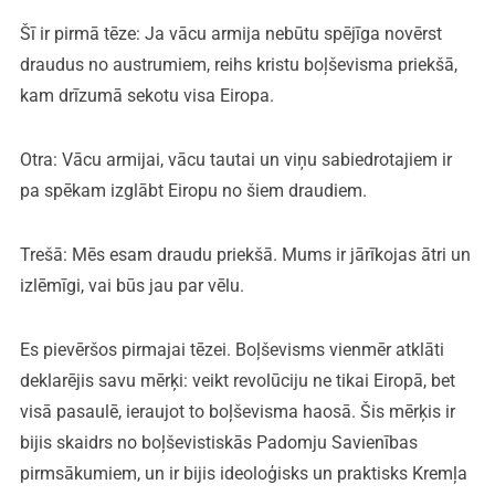
Šī ir pirmā tēze: Ja vācu armija nebūtu spējīga novērst
draudus no austrumiem, reihs kristu boļševisma priekšā,
kam drīzumā sekotu visa Eiropa.
Otra: Vācu armijai, vācu tautai un viņu sabiedrotajiem ir
pa spēkam izglābt Eiropu no šiem draudiem.
Trešā: Mēs esam draudu priekšā. Mums ir jārīkojas ātri un
izlēmīgi, vai būs jau par vēlu.
Es pievēršos pirmajai tēzei. Boļševisms vienmēr atklāti
deklarējis savu mērķi: veikt revolūciju ne tikai Eiropā, bet
visā pasaulē, ieraujot to boļševisma haosā. Šis mērķis ir
bijis skaidrs no boļševistiskās Padomju Savienības
pirmsākumiem, un ir bijis ideoloģisks un praktisks Kremļa