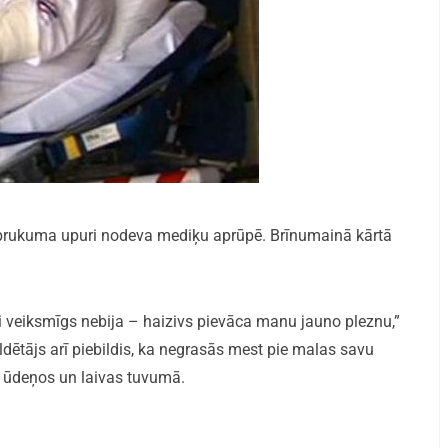
 uzbrukuma upuri nodeva mediķu aprūpē. Brīnumainā kārtā
i veiksmīgs nebija – haizivs pievāca manu jauno pleznu,”
ētājs arī piebildis, ka negrasās mest pie malas savu
os ūdeņos un laivas tuvumā.