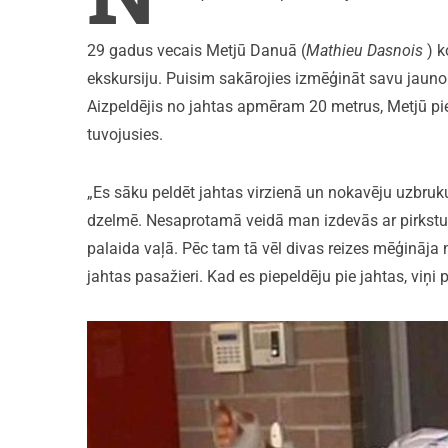
29 gadus vecais Metjū Danuā (
Mathieu Dasnois
) k
ekskursiju. Puisim sakārojies izmēģināt savu jau
Aizpeldējis no jahtas apmēram 20 metrus, Metjū pie
tuvojusies.
„Es sāku peldēt jahtas virzienā un nokavēju uzbruk
dzelmē. Nesaprotamā veidā man izdevās ar pirkstu 
palaida vaļā. Pēc tam tā vēl divas reizes mēģināja 
jahtas pasažieri. Kad es piepeldēju pie jahtas, viņi 