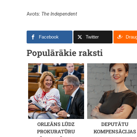
Avots:
The Independent
Facebook
Twitter
Drau
Populārākie raksti
ORLEĀNS LŪDZ
DEPUTĀTU
PROKURATŪRU
KOMPENSĀCIJAS