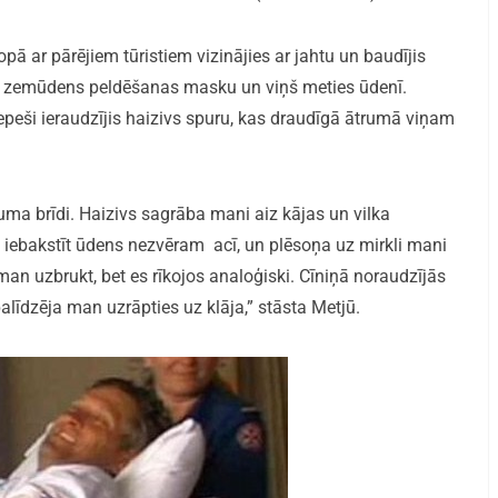
opā ar pārējiem tūristiem vizinājies ar jahtu un baudījis
no zemūdens peldēšanas masku un viņš meties ūdenī.
peši ieraudzījis haizivs spuru, kas draudīgā ātrumā viņam
uma brīdi. Haizivs sagrāba mani aiz kājas un vilka
iebakstīt ūdens nezvēram acī, un plēsoņa uz mirkli mani
man uzbrukt, bet es rīkojos analoģiski. Cīniņā noraudzījās
palīdzēja man uzrāpties uz klāja,” stāsta Metjū.