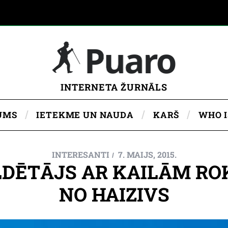
INTERNETA ŽURNĀLS
UMS
IETEKME UN NAUDA
KARŠ
WHO 
INTERESANTI
7. MAIJS, 2015.
DĒTĀJS AR KAILĀM R
NO HAIZIVS