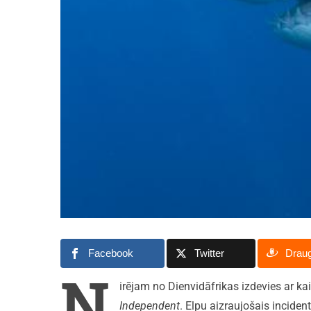
Facebook
Twitter
Drau
N
irējam no Dienvidāfrikas izdevies ar ka
Independent
. Elpu aizraujošais inciden