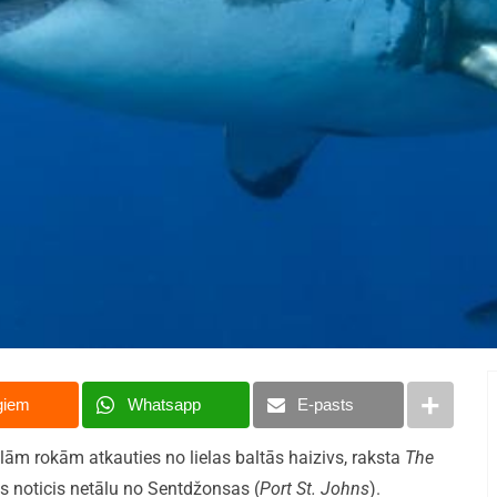
giem
Whatsapp
E-pasts
ilām rokām atkauties no lielas baltās haizivs, raksta
The
ts noticis netālu no Sentdžonsas (
Port St. Johns
).