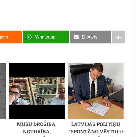
giem
Whatsapp
E-pasts
MŪSU DROŠĪBA,
LATVIJAS POLITIĶU
NOTURĪBA,
“SPONTĀNO VĒSTUĻU