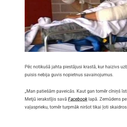
Pēc notikušā jahta piestājusi krastā, kur haizivs
puisis nebija guvis nopietnus savainojumus.
„Man patiešām paveicās. Kaut gan tomēr cīniņš īst
Metjū ierakstījis savā
Facebook
lapā. Zemūdens peld
vaļasprieku, tomēr turpmāk niršot tikai ļoti skaidr