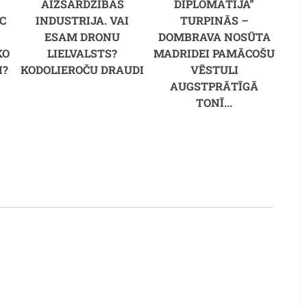
AIZSARDZĪBAS
DIPLOMĀTIJA”
C
INDUSTRIJA. VAI
TURPINĀS –
M
ESAM DRONU
DOMBRAVA NOSŪTA
KO
LIELVALSTS?
MADRIDEI PAMĀCOŠU
I?
KODOLIEROČU DRAUDI
VĒSTULI
AUGSTPRĀTĪGĀ
TONĪ...