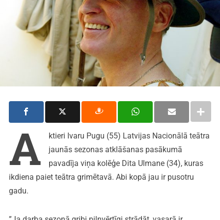
A
ktieri Ivaru Pugu (55) Latvijas Nacionālā teātra
jaunās sezonas atklāšanas pasākumā
pavadīja viņa kolēģe Dita Ulmane (34), kuras
ikdiena paiet teātra grimētavā. Abi kopā jau ir pusotru
gadu.
”Ja darba sezonā gribi pilnvērtīgi strādāt, vasarā ir