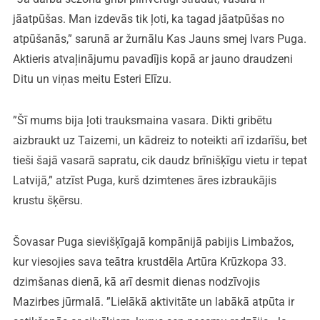
jāatpūšas. Man izdevās tik ļoti, ka tagad jāatpūšas no
atpūšanās,” sarunā ar žurnālu Kas Jauns smej Ivars Puga.
Aktieris atvaļinājumu pavadījis kopā ar jauno draudzeni
Ditu un viņas meitu Esteri Elīzu.
”Šī mums bija ļoti trauksmaina vasara. Dikti gribētu
aizbraukt uz Taizemi, un kādreiz to noteikti arī izdarīšu, bet
tieši šajā vasarā sapratu, cik daudz brīnišķīgu vietu ir tepat
Latvijā,” atzīst Puga, kurš dzimtenes āres izbraukājis
krustu šķērsu.
Šovasar Puga sievišķīgajā kompānijā pabijis Limbažos,
kur viesojies sava teātra krustdēla Artūra Krūzkopa 33.
dzimšanas dienā, kā arī desmit dienas nodzīvojis
Mazirbes jūrmalā. ”Lielākā aktivitāte un labākā atpūta ir