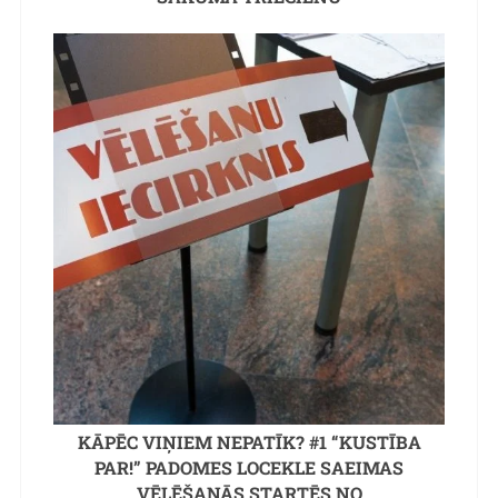
KĀPĒC VIŅIEM NEPATĪK? #1 “KUSTĪBA
PAR!” PADOMES LOCEKLE SAEIMAS
VĒLĒŠANĀS STARTĒS NO