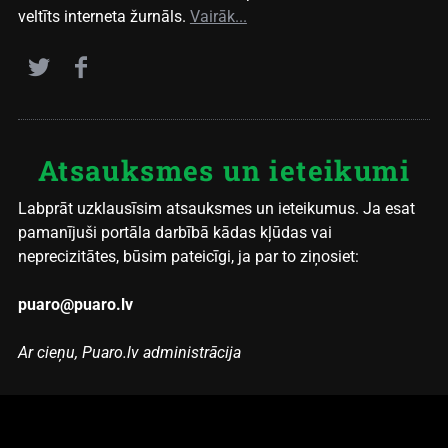
veltīts interneta žurnāls.
Vairāk...
Atsauksmes un ieteikumi
Labprāt uzklausīsim atsauksmes un ieteikumus. Ja esat
pamanījuši portāla darbībā kādas kļūdas vai
neprecizitātes, būsim pateicīgi, ja par to ziņosiet:
puaro@puaro.lv
Ar cieņu, Puaro.lv administrācija