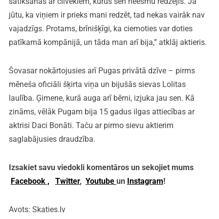
satikšanās ar cilvēkiem, kurus sen neesmu redzējis. Ja
jūtu, ka viņiem ir prieks mani redzēt, tad nekas vairāk nav
vajadzīgs. Protams, brīnišķīgi, ka ciemoties var doties
patīkamā kompānijā, un tāda man arī bija,” atklāj aktieris.
Šovasar nokārtojusies arī Pugas privātā dzīve – pirms
mēneša oficiāli šķirta viņa un bijušās sievas Lolitas
laulība. Ģimene, kurā auga arī bērni, izjuka jau sen. Kā
zināms, vēlāk Pugam bija 15 gadus ilgas attiecības ar
aktrisi Daci Bonāti. Taču ar pirmo sievu aktierim
saglabājusies draudzība.
Izsakiet savu viedokli komentāros un sekojiet mums
Facebook ,
Twitter
,
Youtube
un
Instagram
!
Avots: Skaties.lv