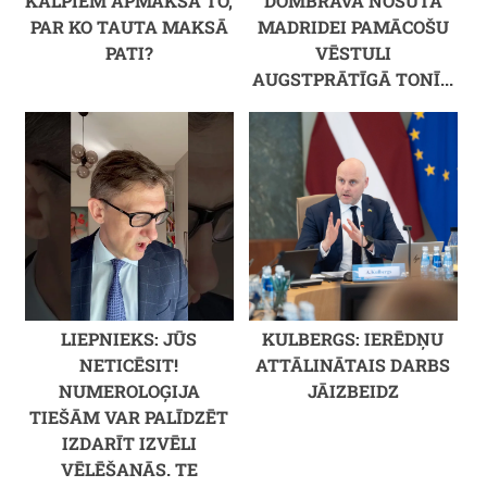
KALPIEM APMAKSĀ TO,
DOMBRAVA NOSŪTA
PAR KO TAUTA MAKSĀ
MADRIDEI PAMĀCOŠU
PATI?
VĒSTULI
AUGSTPRĀTĪGĀ TONĪ...
LIEPNIEKS: JŪS
KULBERGS: IERĒDŅU
NETICĒSIT!
ATTĀLINĀTAIS DARBS
NUMEROLOĢIJA
JĀIZBEIDZ
TIEŠĀM VAR PALĪDZĒT
IZDARĪT IZVĒLI
VĒLĒŠANĀS. TE