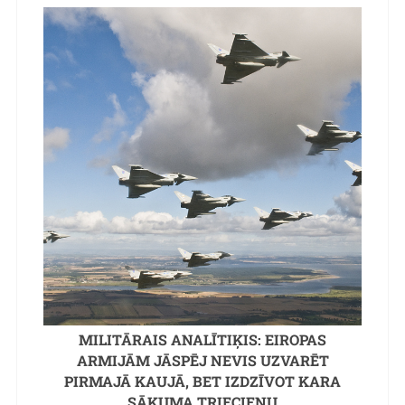
MILITĀRAIS ANALĪTIĶIS: EIROPAS
ARMIJĀM JĀSPĒJ NEVIS UZVARĒT
PIRMAJĀ KAUJĀ, BET IZDZĪVOT KARA
SĀKUMA TRIECIENU