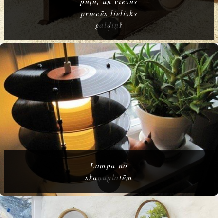
pūļu, un viesus
priecēs lielisks
galdiņš
Lampa no
skaņuplatēm