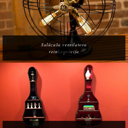
Salūzuša ventilatora
reinkarnācija