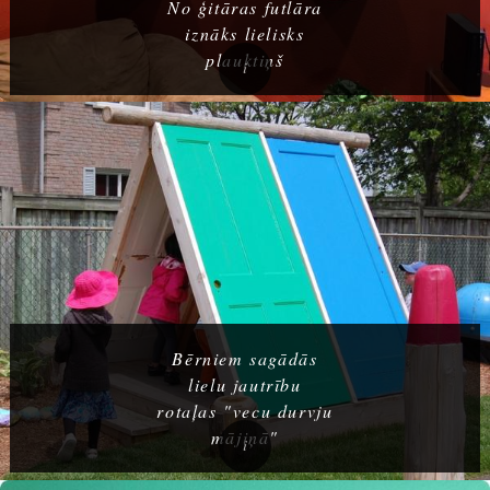
No ģitāras futlāra
iznāks lielisks
plauktiņš
Bērniem sagādās
lielu jautrību
rotaļas "vecu durvju
mājiņā"