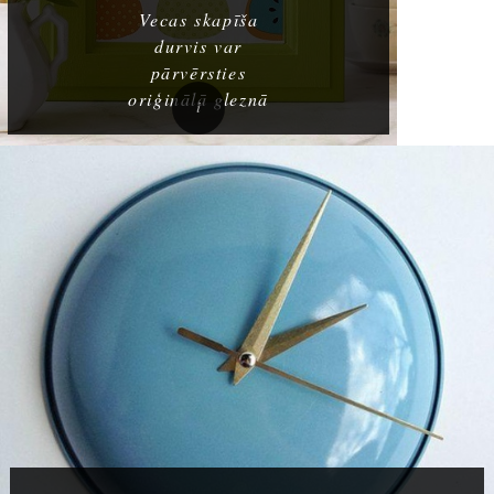
Vecas skapīša
durvis var
pārvērsties
oriģinālā gleznā