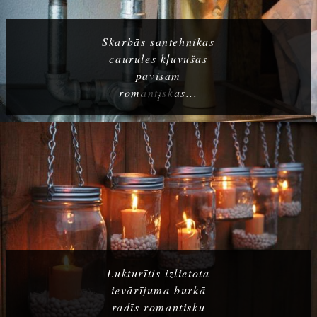
Skarbās santehnikas
caurules kļuvušas
pavisam
romantiskas...
Lukturītis izlietota
ievārījuma burkā
radīs romantisku