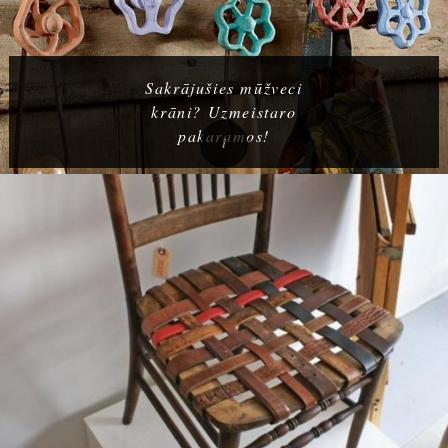
Sakrājušies mūžveci
krāni? Uzmeistaro
pakaramos!