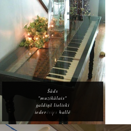
Šāds
"muzikālais"
galdiņš lieliski
iederēsies hallē