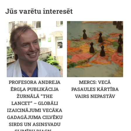
Jūs varētu interesēt
PROFESORA ANDREJA
MERCS: VECĀ
ĒRGĻA PUBLIKĀCIJA
PASAULES KĀRTĪBA
ŽURNĀLĀ “THE
VAIRS NEPASTĀV
LANCET” – GLOBĀLI
IZAICINĀJUMI VECĀKA
GADAGĀJUMA CILVĒKU
SIRDS UN ASINSVADU