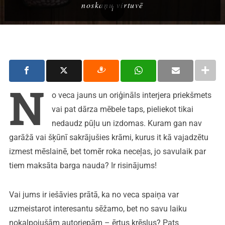
noskaņu virtuvē
N
o veca jauns un oriģināls interjera priekšmets
vai pat dārza mēbele taps, pieliekot tikai
nedaudz pūļu un izdomas. Kuram gan nav
garāžā vai šķūnī sakrājušies krāmi, kurus it kā vajadzētu
izmest mēslainē, bet tomēr roka neceļas, jo savulaik par
tiem maksāta barga nauda? Ir risinājums!
Vai jums ir iešāvies prātā, ka no veca spaiņa var
uzmeistarot interesantu sēžamo, bet no savu laiku
nokalpojušām autoriepām – ērtus krēslus? Pats