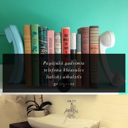
Pagājušā gadsimta
telefona klausules
lieliski atbalstīs
grāmatas