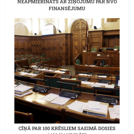
NEAPMIERINĀTS AR ZIŅOJUMU PAR NVO
FINANSĒJUMU
CĪŅĀ PAR 100 KRĒSLIEM SAEIMĀ DOSIES