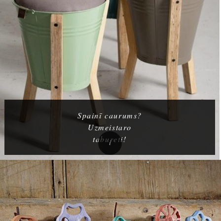
Spainī caurums?
Uzmeistaro
tabureti!