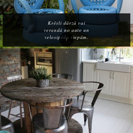
Krēsli dārzā vai
verandā no auto un
velosipēda riepām.