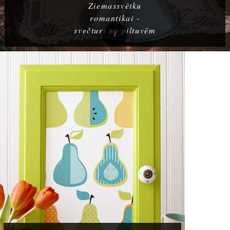
Ziemassvētku
romantikai -
svečturi no piltuvēm