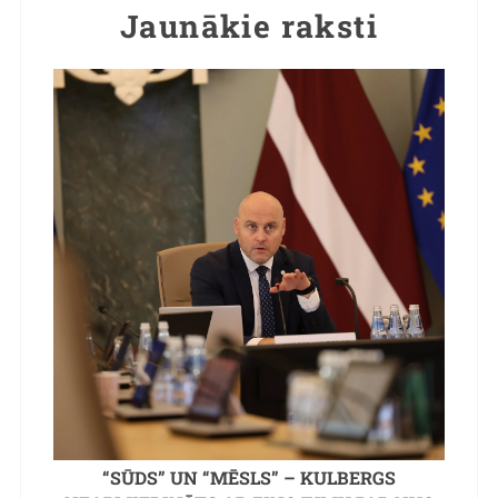
Jaunākie raksti
“SŪDS” UN “MĒSLS” – KULBERGS