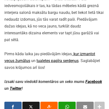
iedvesmojošākais ir tas, ka tādas mēbeles kādā greznā
interjera salonā maksātu bargu naudu, bet liekot lietā tikai
nedaudz izdomas, jūs tās varat radīt paši. Piedāvājam
dažas idejas, kā no veca jauns, turklāt daudz
interesantāks dizaina elements var tapt jūsu garāžā vai
pat sētā.
Pirms kāda laika jau piedāvājām idejas,
kur izmantot
vecus žurnālus
un
tualetes papīra serdeņus
. Saglabājiet
savos krājumos arī šos!
Izsaki savu viedokli komentāros un seko mums
Facebook
un
Twitter
!