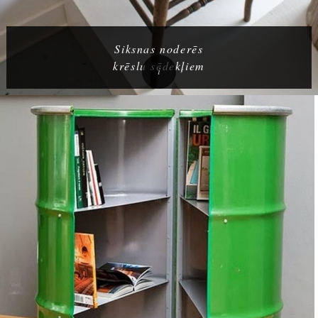
Siksnas noderēs
krēslu sēdekļiem