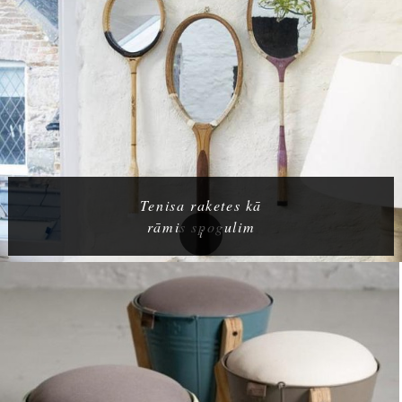
Tenisa raketes kā
rāmis spogulim