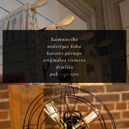
Saimniecībā
nederīgas koka
karotes pārtaps
oriģinālos virtuves
dvielīšu
pakaramajos