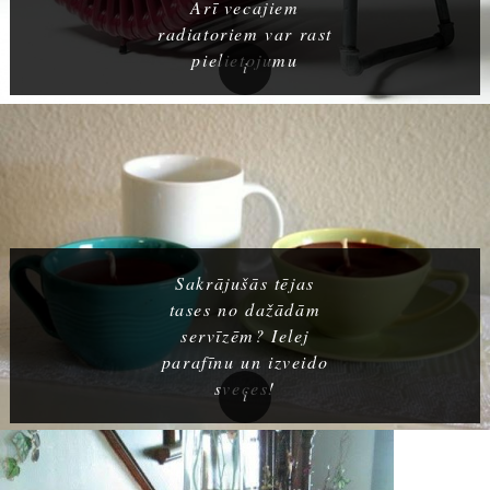
Arī vecajiem
radiatoriem var rast
pielietojumu
Sakrājušās tējas
tases no dažādām
servīzēm? Ielej
parafīnu un izveido
sveces!