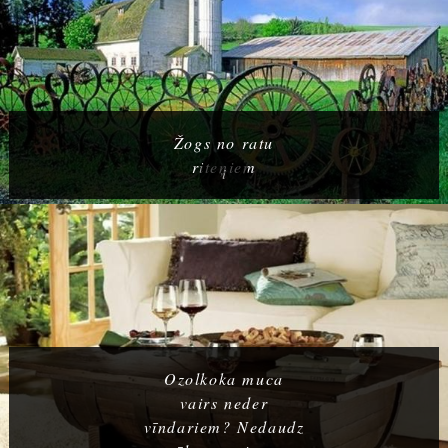
Žogs no ratu
riteņiem
Ozolkoka muca
vairs neder
vīndariem? Nedaudz