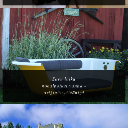
Savu laiku
nokalpojusi vanna -
oriģināls dīvāniņš