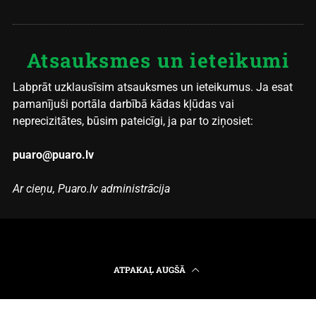
Atsauksmes un ieteikumi
Labprāt uzklausīsim atsauksmes un ieteikumus. Ja esat
pamanījuši portāla darbībā kādas kļūdas vai
neprecizitātes, būsim pateicīgi, ja par to ziņosiet:
puaro@puaro.lv
Ar cieņu, Puaro.lv administrācija
ATPAKAĻ AUGŠĀ