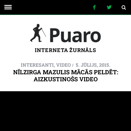
INTERNETA ŽURNĀLS
INTERESANTI
,
VIDEO
5. JŪLIJS, 2015.
NĪLZIRGA MAZULIS MĀCĀS PELDĒT:
AIZKUSTINOŠS VIDEO