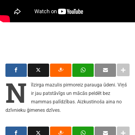
N
īlzirga mazulis pirmoreiz parauga ūdeni. Viņš
ir jau patstāvīgs un mācās peldēt bez
mammas palīdzības. Aizkustinoša aina no
dzīvnieku ģimenes dzīves.