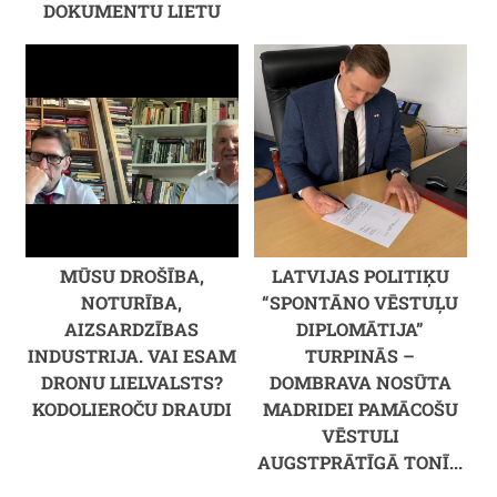
DOKUMENTU LIETU
MŪSU DROŠĪBA,
LATVIJAS POLITIĶU
NOTURĪBA,
“SPONTĀNO VĒSTUĻU
AIZSARDZĪBAS
DIPLOMĀTIJA”
INDUSTRIJA. VAI ESAM
TURPINĀS –
DRONU LIELVALSTS?
DOMBRAVA NOSŪTA
KODOLIEROČU DRAUDI
MADRIDEI PAMĀCOŠU
VĒSTULI
AUGSTPRĀTĪGĀ TONĪ...