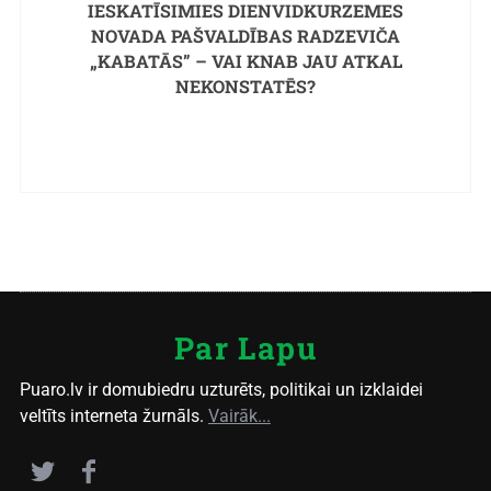
IESKATĪSIMIES DIENVIDKURZEMES
NOVADA PAŠVALDĪBAS RADZEVIČA
„KABATĀS” – VAI KNAB JAU ATKAL
NEKONSTATĒS?
Par Lapu
Puaro.lv ir domubiedru uzturēts, politikai un izklaidei
veltīts interneta žurnāls.
Vairāk...