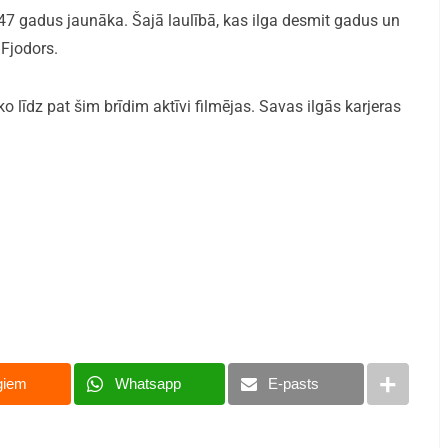
u 47 gadus jaunāka. Šajā laulībā, kas ilga desmit gadus un
 Fjodors.
līdz pat šim brīdim aktīvi filmējas. Savas ilgās karjeras
giem
Whatsapp
E-pasts