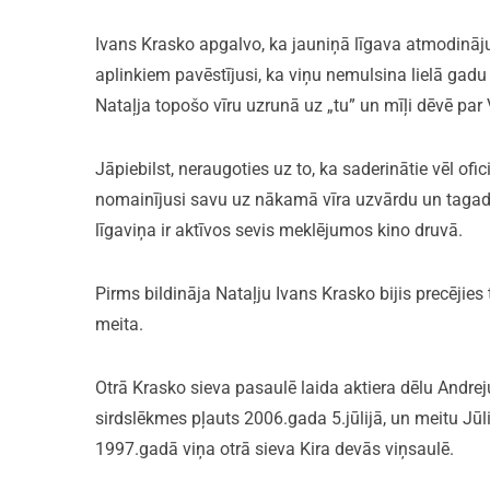
Ivans Krasko apgalvo, ka jauniņā līgava atmodinājus
aplinkiem pavēstījusi, ka viņu nemulsina lielā gadu 
Nataļja topošo vīru uzrunā uz „tu” un mīļi dēvē par
Jāpiebilst, neraugoties uz to, ka saderinātie vēl ofici
nomainījusi savu uz nākamā vīra uzvārdu un tagad 
līgaviņa ir aktīvos sevis meklējumos kino druvā.
Pirms bildināja Nataļju Ivans Krasko bijis precējies 
meita.
Otrā Krasko sieva pasaulē laida aktiera dēlu Andrej
sirdslēkmes pļauts 2006.gada 5.jūlijā, un meitu Jūl
1997.gadā viņa otrā sieva Kira devās viņsaulē.