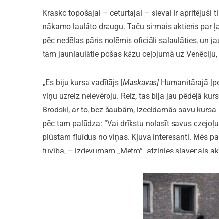
Krasko topošajai – ceturtajai – sievai ir apritējuši 
nākamo laulāto draugu. Taču sirmais aktieris par
pēc nedēļas pāris nolēmis oficiāli salaulāties, un 
tam jaunlaulātie pošas kāzu ceļojumā uz Venēciju
„Es biju kursa vadītājs [
Maskavas]
Humanitārajā [pe
viņu uzreiz neievēroju. Reiz, tas bija jau pēdējā kur
Brodski, ar to, bez šaubām, izceldamās savu kursa b
pēc tam palūdza: “Vai drīkstu nolasīt savus dzejoļus
plūstam fluīdus no viņas. Kļuva interesanti. Mēs 
tuvība, – izdevumam „Metro” atzinies slavenais akt