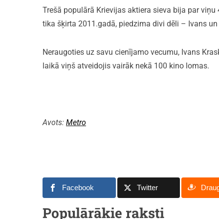
Trešā populārā Krievijas aktiera sieva bija par viņ
tika šķirta 2011.gadā, piedzima divi dēli – Ivans un
Neraugoties uz savu cienījamo vecumu, Ivans Krasko 
laikā viņš atveidojis vairāk nekā 100 kino lomas.
Avots:
Metro
Facebook
Twitter
Drau
Populārākie raksti