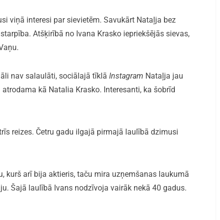
i viņā interesi par sievietēm. Savukārt Nataļja bez
starpība. Atšķirībā no Ivana Krasko iepriekšējās sievas,
 Vaņu.
āli nav salaulāti, sociālajā tīklā
Instagram
Nataļja jau
atrodama kā Natalia Krasko. Interesanti, ka šobrīd
trīs reizes. Četru gadu ilgajā pirmajā laulībā dzimusi
u, kurš arī bija aktieris, taču mira uzņemšanas laukumā
iju. Šajā laulībā Ivans nodzīvoja vairāk nekā 40 gadus.