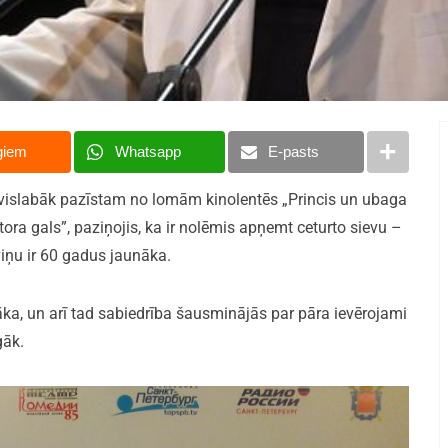
giem
Whatsapp
E-pasts
u vislabāk pazīstam no lomām kinolentēs „Princis un ubaga
tora gals”, paziņojis, ka ir nolēmis apņemt ceturto sievu –
viņu ir 60 gadus jaunāka.
āka, un arī tad sabiedrība šausminājās par pāra ievērojami
gāk.