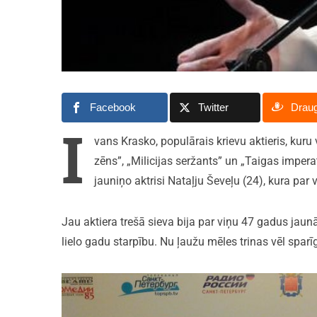
Facebook
Twitter
Drau
I
vans Krasko, populārais krievu aktieris, kur
zēns”, „Milicijas seržants” un „Taigas impera
jauniņo aktrisi Nataļju Ševeļu (24), kura par 
Jau aktiera trešā sieva bija par viņu 47 gadus jaun
lielo gadu starpību. Nu ļaužu mēles trinas vēl sparī