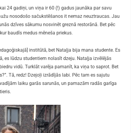
tikai 24 gadiņi, un viņa ir 60 (!) gadus jaunāka par savu
 ļaužu nosodošo sačukstēšanos it nemaz neuztraucas. Jau
jaunās dzīves sākumu nosvinēt greznā restorānā. Bet pēc
, kur baudīs medus mēneša priekus.
dagoģiskajā] institūtā, bet Nataļja bija mana studente. Es
sā, es lūdzu studentiem nolasīt dzeju. Nataļja izvēlējās
iedru vidū. Turklāt varēja pamanīt, ka viņa to saprot. Bet
?”. Tā, redz! Dzejoļi izrādījās labi. Pēc tam es sajutu
pavadījām laiku garās sarunās, un pamazām radās garīga
ieris.