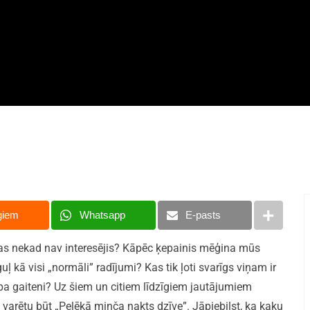
giem
Whatsapp
E-pasts
tas nekad nav interesējis? Kāpēc ķepainis mēģina mūs
 kā visi „normāli” radījumi? Kas tik ļoti svarīgs viņam ir
 pa gaiteni? Uz šiem un citiem līdzīgiem jautājumiem
varētu būt „Pelēkā minča nakts dzīve”. Jāpiebilst, ka kaķu