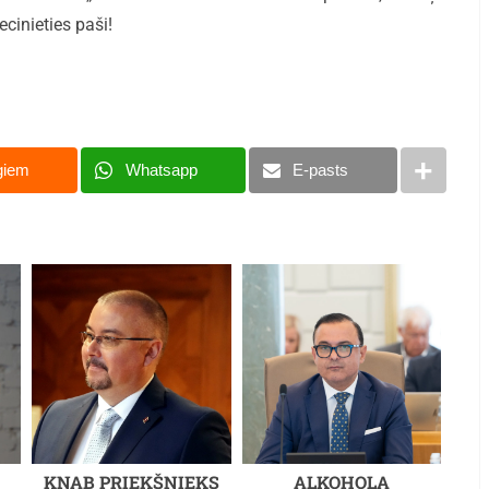
ecinieties paši!
giem
Whatsapp
E-pasts
KNAB PRIEKŠNIEKS
ALKOHOLA