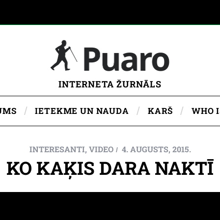
INTERNETA ŽURNĀLS
UMS
IETEKME UN NAUDA
KARŠ
WHO 
INTERESANTI
,
VIDEO
4. AUGUSTS, 2015.
KO KAĶIS DARA NAKTĪ