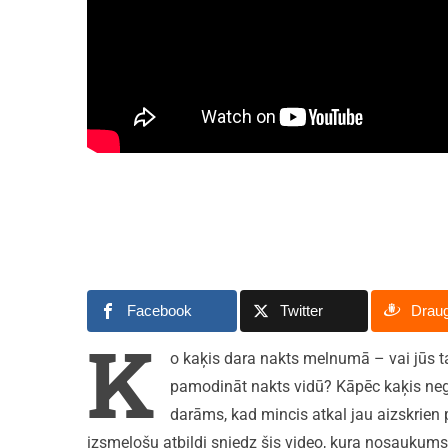
Facebook
Twitter
Drau
K
o kaķis dara nakts melnumā – vai jūs 
pamodināt nakts vidū? Kāpēc kaķis neguļ
darāms, kad mincis atkal jau aizskrien
izsmeļošu atbildi sniedz šis video, kura nosaukums 