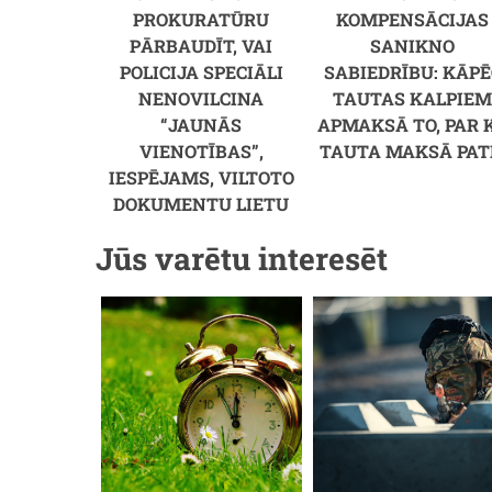
PROKURATŪRU
KOMPENSĀCIJAS
PĀRBAUDĪT, VAI
SANIKNO
POLICIJA SPECIĀLI
SABIEDRĪBU: KĀPĒ
NENOVILCINA
TAUTAS KALPIE
“JAUNĀS
APMAKSĀ TO, PAR 
VIENOTĪBAS”,
TAUTA MAKSĀ PAT
IESPĒJAMS, VILTOTO
DOKUMENTU LIETU
Jūs varētu interesēt