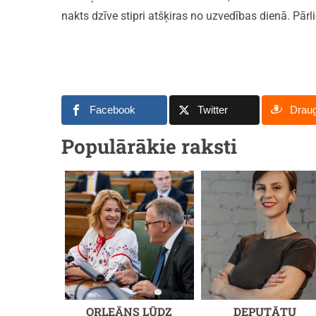
nakts dzīve stipri atšķiras no uzvedības dienā. Pārli
Facebook
Twitter
Drau
Populārākie raksti
ORLEĀNS LŪDZ
DEPUTĀTU