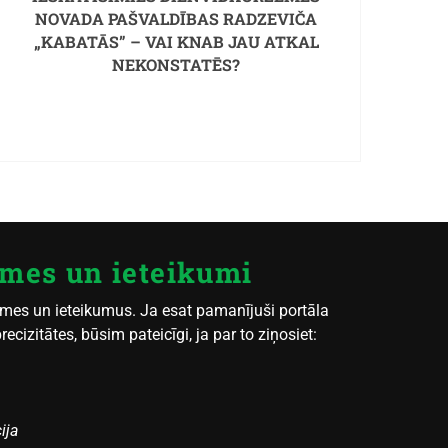
NOVADA PAŠVALDĪBAS RADZEVIČA
„KABATĀS” – VAI KNAB JAU ATKAL
NEKONSTATĒS?
mes un ieteikumi
mes un ieteikumus. Ja esat pamanījuši portāla
cizitātes, būsim pateicīgi, ja par to ziņosiet:
ija