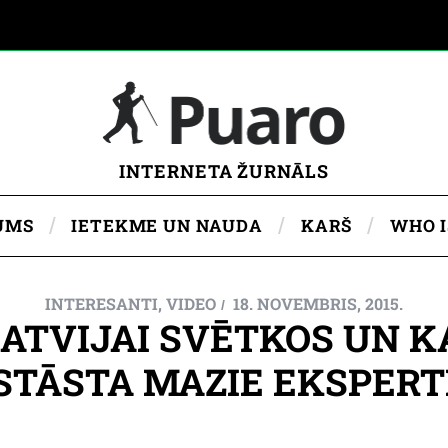
INTERNETA ŽURNĀLS
UMS
IETEKME UN NAUDA
KARŠ
WHO 
INTERESANTI
,
VIDEO
18. NOVEMBRIS, 2015.
ATVIJAI SVĒTKOS UN KA
STĀSTA MAZIE EKSPERT