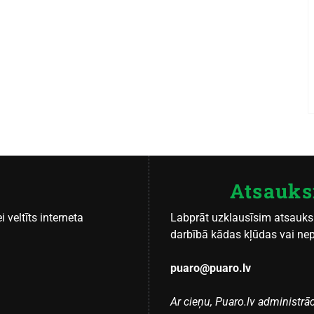
Atsauks
i veltīts interneta
Labprāt uzklausīsim atsauks
darbībā kādas kļūdas vai nepre
puaro@puaro.lv
Ar cieņu, Puaro.lv administrāc