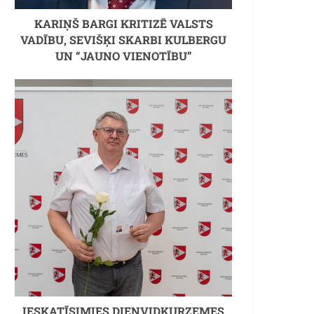
KARIŅŠ BARGI KRITIZĒ VALSTS
VADĪBU, SEVIŠĶI SKARBI KULBERGU
UN “JAUNO VIENOTĪBU”
IESKATĪSIMIES DIENVIDKURZEMES