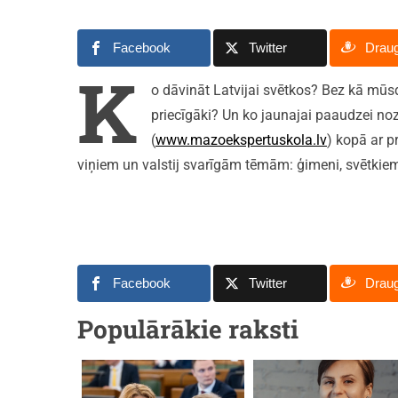
Facebook
Twitter
Drau
K
o dāvināt Latvijai svētkos? Bez kā mūsd
priecīgāki? Un ko jaunajai paaudzei no
(
www.mazoekspertuskola.lv
) kopā ar 
viņiem un valstij svarīgām tēmām: ģimeni, svētkie
Facebook
Twitter
Drau
Populārākie raksti