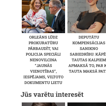
ORLEĀNS LŪDZ
DEPUTĀTU
PROKURATŪRU
KOMPENSĀCIJAS
PĀRBAUDĪT, VAI
SANIKNO
POLICIJA SPECIĀLI
SABIEDRĪBU: KĀPĒ
NENOVILCINA
TAUTAS KALPIE
“JAUNĀS
APMAKSĀ TO, PAR 
VIENOTĪBAS”,
TAUTA MAKSĀ PAT
IESPĒJAMS, VILTOTO
DOKUMENTU LIETU
Jūs varētu interesēt