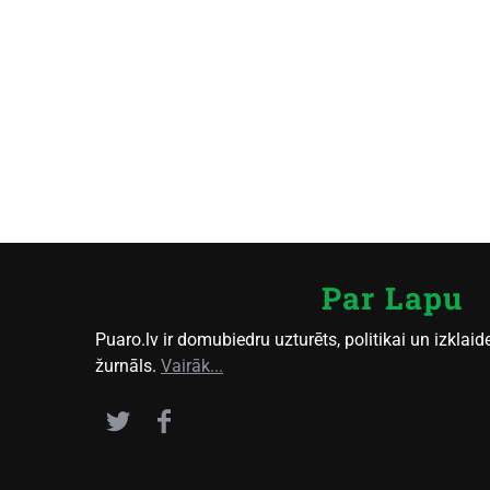
Par Lapu
Puaro.lv ir domubiedru uzturēts, politikai un izklaide
žurnāls.
Vairāk...