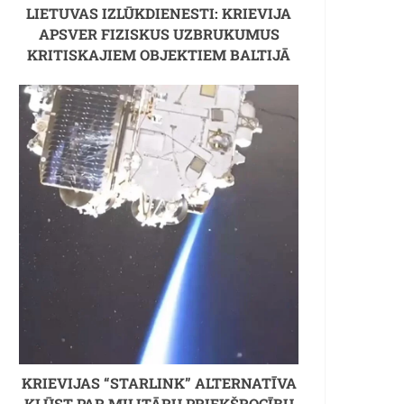
LIETUVAS IZLŪKDIENESTI: KRIEVIJA
APSVER FIZISKUS UZBRUKUMUS
KRITISKAJIEM OBJEKTIEM BALTIJĀ
KRIEVIJAS “STARLINK” ALTERNATĪVA
KĻŪST PAR MILITĀRU PRIEKŠROCĪBU