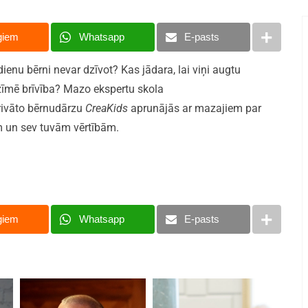
giem
Whatsapp
E-pasts
ienu bērni nevar dzīvot? Kas jādara, lai viņi augtu
zīmē brīvība? Mazo ekspertu skola
privāto bērnudārzu
CreaKids
aprunājās ar mazajiem par
m un sev tuvām vērtībām.
giem
Whatsapp
E-pasts