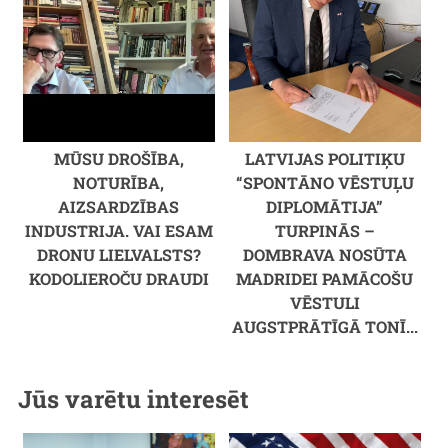
MŪSU DROŠĪBA,
LATVIJAS POLITIĶU
NOTURĪBA,
“SPONTĀNO VĒSTUĻU
AIZSARDZĪBAS
DIPLOMĀTIJA”
INDUSTRIJA. VAI ESAM
TURPINĀS –
DRONU LIELVALSTS?
DOMBRAVA NOSŪTA
KODOLIEROČU DRAUDI
MADRIDEI PAMĀCOŠU
VĒSTULI
AUGSTPRĀTĪGĀ TONĪ...
Jūs varētu interesēt