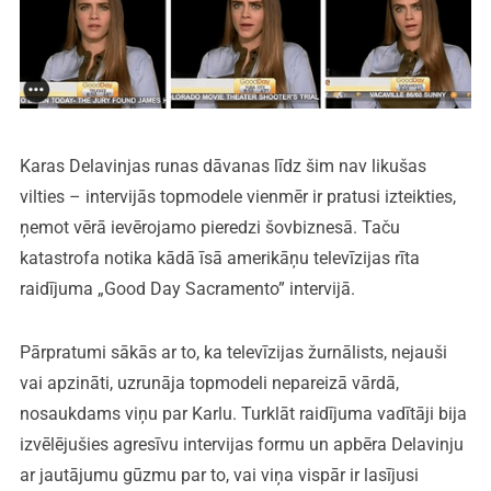
Karas Delavinjas runas dāvanas līdz šim nav likušas
vilties – intervijās topmodele vienmēr ir pratusi izteikties,
ņemot vērā ievērojamo pieredzi šovbiznesā. Taču
katastrofa notika kādā īsā amerikāņu televīzijas rīta
raidījuma „Good Day Sacramento” intervijā.
Pārpratumi sākās ar to, ka televīzijas žurnālists, nejauši
vai apzināti, uzrunāja topmodeli nepareizā vārdā,
nosaukdams viņu par Karlu. Turklāt raidījuma vadītāji bija
izvēlējušies agresīvu intervijas formu un apbēra Delavinju
ar jautājumu gūzmu par to, vai viņa vispār ir lasījusi