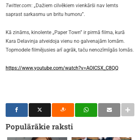
Twitter.com
: „Dažiem cilvēkiem vienkārši nav lemts
saprast sarkasmu un britu humoru”.
Kā zināms, kinolente „Paper Town” ir pirmā filma, kurā
Kara Delavinja atveidoja vienu no galvenajām lomām.
Topmodele filmējusies arī agrāk, taču nenozīmīgās lomās.
https://www.youtube.com/watch?v=AOICSX_C8QQ
Populārākie raksti