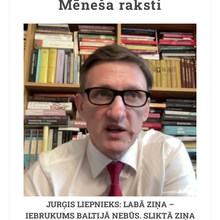
Mēneša raksti
JURĢIS LIEPNIEKS: LABĀ ZIŅA –
IEBRUKUMS BALTIJĀ NEBŪS. SLIKTĀ ZIŅA