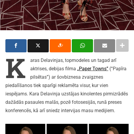
K
aras Delavinjas, topmodeles un tagad arī
aktrises, debijas filma
„Paper Towns”
(“Papīra
pilsētas”) ar šovbiznesa zvaigznes
piedalīšanos tiek sparīgi reklamēta visur, kur vien
iespējams. Kara Delavinja uzstājas kinolentes pirmizrādēs
dažādās pasaules malās, pozē fotosesijās, runā preses
konferencēs, kā arī sniedz intervijas masu medijiem.