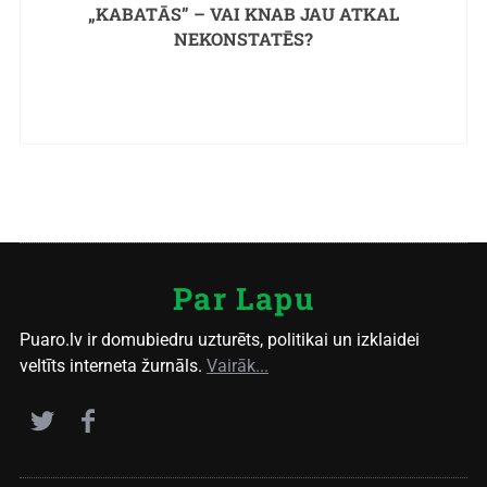
„KABATĀS” – VAI KNAB JAU ATKAL
NEKONSTATĒS?
Par Lapu
Puaro.lv ir domubiedru uzturēts, politikai un izklaidei
veltīts interneta žurnāls.
Vairāk...