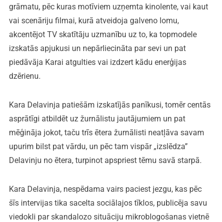
grāmatu, pēc kuras motīviem uzņemta kinolente, vai kaut
vai scenāriju filmai, kurā atveidoja galveno lomu,
akcentējot TV skatītāju uzmanību uz to, ka topmodele
izskatās apjukusi un nepārliecināta par sevi un pat
piedāvāja Karai atgulties vai izdzert kādu enerģijas
dzērienu.
Kara Delavinja patiešām izskatījās panīkusi, tomēr centās
asprātīgi atbildēt uz žurnālistu jautājumiem un pat
mēģināja jokot, taču trīs ētera žurnālisti neatļāva savam
upurim bilst pat vārdu, un pēc tam vispār „izslēdza”
Delavinju no ētera, turpinot apspriest tēmu savā starpā.
Kara Delavinja, nespēdama vairs paciest jezgu, kas pēc
šīs intervijas tika sacelta sociālajos tīklos, publicēja savu
viedokli par skandalozo situāciju mikroblogošanas vietnē