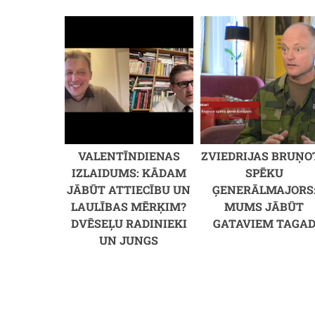
VALENTĪNDIENAS
ZVIEDRIJAS BRUŅO
IZLAIDUMS: KĀDAM
SPĒKU
JĀBŪT ATTIECĪBU UN
ĢENERĀLMAJORS
LAULĪBAS MĒRĶIM?
MUMS JĀBŪT
DVĒSEĻU RADINIEKI
GATAVIEM TAGA
UN JUNGS