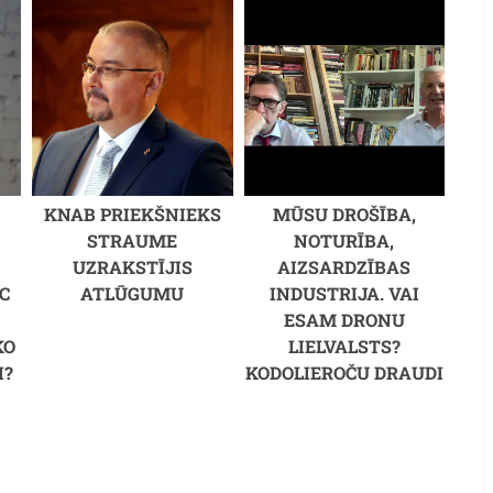
KNAB PRIEKŠNIEKS
MŪSU DROŠĪBA,
STRAUME
NOTURĪBA,
UZRAKSTĪJIS
AIZSARDZĪBAS
C
ATLŪGUMU
INDUSTRIJA. VAI
M
ESAM DRONU
KO
LIELVALSTS?
I?
KODOLIEROČU DRAUDI