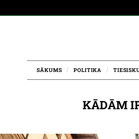
SĀKUMS
POLITIKA
TIESISK
KĀDĀM IR