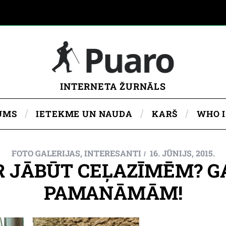
INTERNETA ŽURNĀLS
UMS
IETEKME UN NAUDA
KARŠ
WHO 
FOTO GALERIJAS
,
INTERESANTI
16. JŪNIJS, 2015.
 JĀBŪT CEĻAZĪMĒM? G
PAMANĀMĀM!