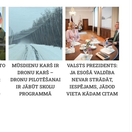
TO
MŪSDIENU KARŠ IR
VALSTS PREZIDENTS:
DRONU KARŠ –
JA ESOŠĀ VALDĪBA
:
DRONU PILOTĒŠANAI
NEVAR STRĀDĀT,
IR JĀBŪT SKOLU
IESPĒJAMS, JĀDOD
D
PROGRAMMĀ
VIETA KĀDAM CITAM