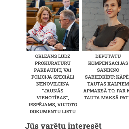
ORLEĀNS LŪDZ
DEPUTĀTU
PROKURATŪRU
KOMPENSĀCIJAS
PĀRBAUDĪT, VAI
SANIKNO
POLICIJA SPECIĀLI
SABIEDRĪBU: KĀPĒ
NENOVILCINA
TAUTAS KALPIE
“JAUNĀS
APMAKSĀ TO, PAR 
VIENOTĪBAS”,
TAUTA MAKSĀ PAT
IESPĒJAMS, VILTOTO
DOKUMENTU LIETU
Jūs varētu interesēt