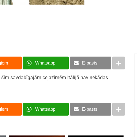
giem
Whatsapp
E-pasts
o šīm savdabīgajām ceļazīmēm Itālijā nav nekādas
giem
Whatsapp
E-pasts