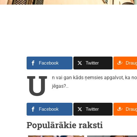
Facebook
Twitter
Drau
U
n vai gan kāds ņemsies apgalvot, ka n
jēgas?..
Facebook
Twitter
Drau
Populārākie raksti