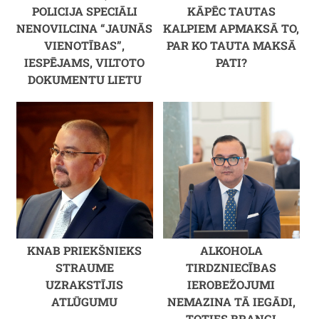
POLICIJA SPECIĀLI
KĀPĒC TAUTAS
NENOVILCINA “JAUNĀS
KALPIEM APMAKSĀ TO,
VIENOTĪBAS”,
PAR KO TAUTA MAKSĀ
IESPĒJAMS, VILTOTO
PATI?
DOKUMENTU LIETU
KNAB PRIEKŠNIEKS
ALKOHOLA
STRAUME
TIRDZNIECĪBAS
UZRAKSTĪJIS
IEROBEŽOJUMI
ATLŪGUMU
NEMAZINA TĀ IEGĀDI,
TOTIES BRANGI