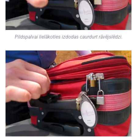
Pildspalvai lielākoties izdodas caurdurt rāvējslēdzi.