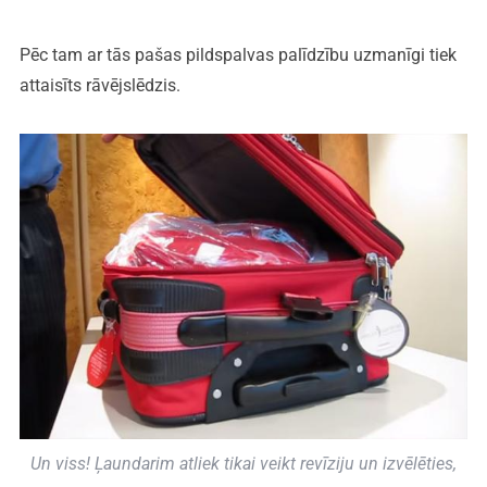
Pēc tam ar tās pašas pildspalvas palīdzību uzmanīgi tiek
attaisīts rāvējslēdzis.
Un viss! Ļaundarim atliek tikai veikt revīziju un izvēlēties,