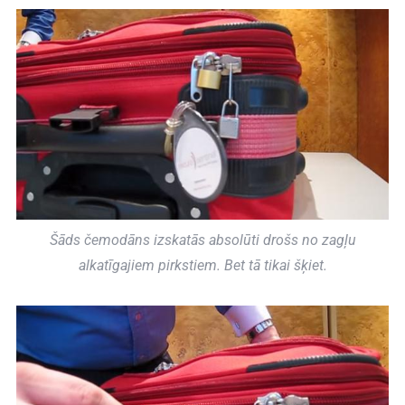
Šāds čemodāns izskatās absolūti drošs no zagļu
alkatīgajiem pirkstiem. Bet tā tikai šķiet.