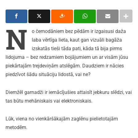
N
o čemodāniem bez pēdām ir izgaisusi daža
laba vērtīga lieta, kaut gan vizuāli bagāža
izskatās tieši tāda pati, kāda tā bija pirms
lidojuma – bez redzamiem bojājumiem un ar visām jūsu
piekārtajām trejdeviņām atslēgām. Daudziem ir nācies
piedzīvot šādu situāciju lidostā, vai ne?
Diemžēl garnadži ir iemācījušies attaisīt jebkuru slēdzi, vai
tas būtu mehāniskais vai elektroniskais.
Lūk, viena no vienkāršākajām zaglēnu pielietotajām
metodēm.