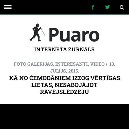
INTERNETA ŽURNĀLS
FOTO GALERIJAS
,
INTERESANTI
,
VIDEO
10.
JŪLIJS, 2015.
KĀ NO ČEMODĀNIEM IZZOG VĒRTĪGAS
LIETAS, NESABOJĀJOT
RĀVĒJSLĒDZĒJU