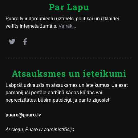
Par Lapu
Puaro.lv ir domubiedru uzturēts, politikai un izklaidei
veltīts interneta žurnāls.
Vairāk...
Atsauksmes un ieteikumi
Labprāt uzklausīsim atsauksmes un ieteikumus. Ja esat
pamanījuši portāla darbībā kādas kļūdas vai
neprecizitātes, būsim pateicīgi, ja par to ziņosiet:
puaro@puaro.lv
Ar cieņu, Puaro.lv administrācija