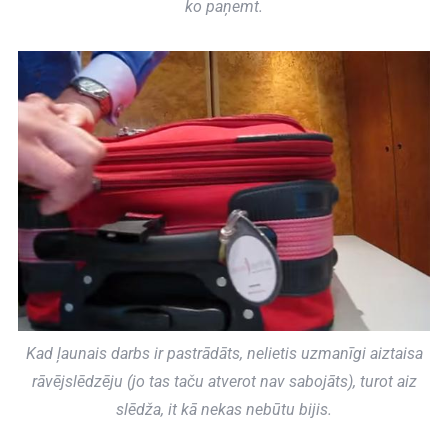
ko paņemt.
Kad ļaunais darbs ir pastrādāts, nelietis uzmanīgi aiztaisa
rāvējslēdzēju (jo tas taču atverot nav sabojāts), turot aiz
slēdža, it kā nekas nebūtu bijis.