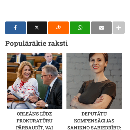
Populārākie raksti
ORLEĀNS LŪDZ
DEPUTĀTU
PROKURATŪRU
KOMPENSĀCIJAS
PĀRBAUDĪT, VAI
SANIKNO SABIEDRĪBU: