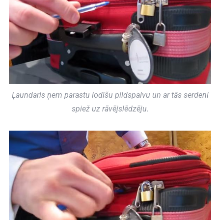
Ļaundaris ņem parastu lodīšu pildspalvu un ar tās serdeni
spiež uz rāvējslēdzēju.