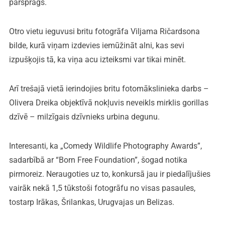
pārsprāgs.
Otro vietu ieguvusi britu fotogrāfa Viljama Ričardsona
bilde, kurā viņam izdevies iemūžināt alni, kas sevi
izpušķojis tā, ka viņa acu izteiksmi var tikai minēt.
Arī trešajā vietā ierindojies britu fotomākslinieka darbs –
Olivera Dreika objektīvā nokļuvis neveikls mirklis gorillas
dzīvē – milzīgais dzīvnieks urbina degunu.
Interesanti, ka „Comedy Wildlife Photography Awards”,
sadarbībā ar “Born Free Foundation”, šogad notika
pirmoreiz. Neraugoties uz to, konkursā jau ir piedalījušies
vairāk nekā 1,5 tūkstoši fotogrāfu no visas pasaules,
tostarp Irākas, Šrilankas, Urugvajas un Belizas.