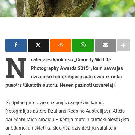
N
oslēdzies konkurss „Comedy Wildlife
Photography Awards 2015”, kam savvaļas
dzīvnieku fotogrāfijas iesūtīja vairāk nekā
pusotrs tūkstotis autoru. Nesen paziņoti uzvarētāji.
Godpilno pirmo vietu izcīnījis skrejošais kāmis
(fotogrāfijas autors Džulians Reds no Austrālijas). Attēls
patiešām raisa smaidu – kāmja mute ir burtiski piestūķēta
ar ēdamo, un šķiet, ka skrejošā dzīvnieciņa vaigi teju