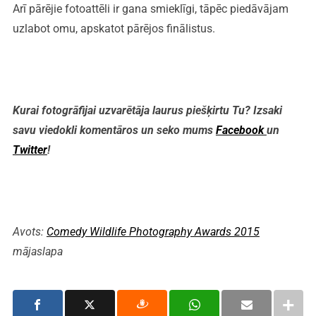
Arī pārējie fotoattēli ir gana smieklīgi, tāpēc piedāvājam
uzlabot omu, apskatot pārējos finālistus.
Kurai fotogrāfijai
uzvarētāja laurus
piešķirtu
Tu? Izsaki
savu viedokli komentāros un seko mums
Facebook
un
Twitter
!
Avots:
Comedy Wildlife Photography Awards 2015
mājaslapa