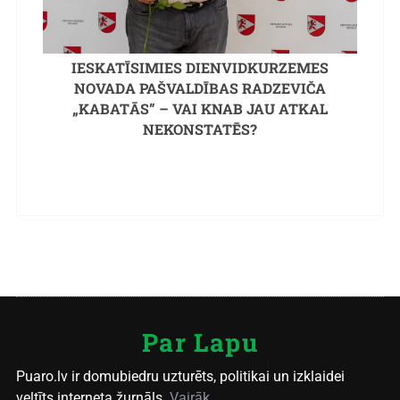
IESKATĪSIMIES DIENVIDKURZEMES
NOVADA PAŠVALDĪBAS RADZEVIČA
„KABATĀS” – VAI KNAB JAU ATKAL
NEKONSTATĒS?
Par Lapu
Puaro.lv ir domubiedru uzturēts, politikai un izklaidei
veltīts interneta žurnāls.
Vairāk...