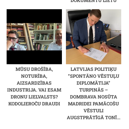
DOKUMENTU LIETU
MŪSU DROŠĪBA,
LATVIJAS POLITIĶU
NOTURĪBA,
“SPONTĀNO VĒSTUĻU
AIZSARDZĪBAS
DIPLOMĀTIJA”
INDUSTRIJA. VAI ESAM
TURPINĀS –
DRONU LIELVALSTS?
DOMBRAVA NOSŪTA
KODOLIEROČU DRAUDI
MADRIDEI PAMĀCOŠU
VĒSTULI
AUGSTPRĀTĪGĀ TONĪ...