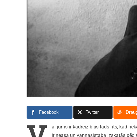
Facebook
Twitter
Drau
V
ai jums ir kādreiz bijis tāds rīts, kad n
ir neasa un vannasistaba izskatās pēc s