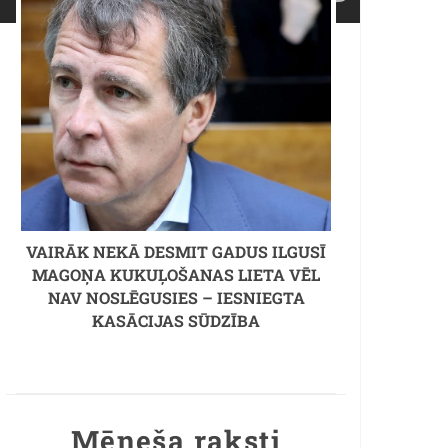
VAIRĀK NEKĀ DESMIT GADUS ILGUSĪ
MAGOŅA KUKUĻOŠANAS LIETA VĒL
NAV NOSLĒGUSIES – IESNIEGTA
KASĀCIJAS SŪDZĪBA
Mēneša raksti