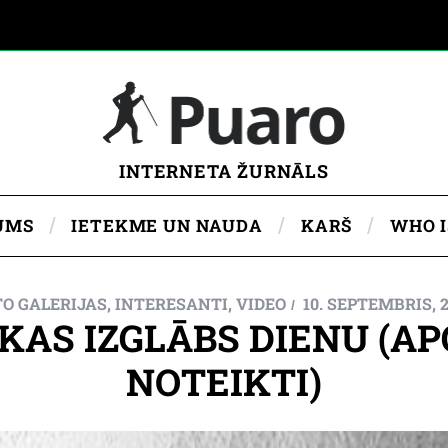
INTERNETA ŽURNĀLS
UMS
IETEKME UN NAUDA
KARŠ
WHO 
O GALERIJAS
,
INTERESANTI
,
VIDEO
10. SEPTEMBRIS, 2
, KAS IZGLĀBS DIENU (A
NOTEIKTI)