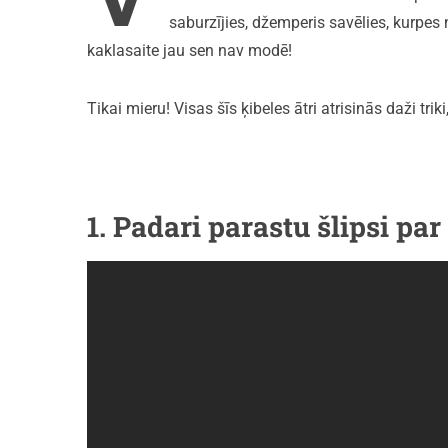
saburzījies, džemperis savēlies, kurpes n
kaklasaite jau sen nav modē!
Tikai mieru! Visas šīs ķibeles ātri atrisinās daži trik
1. Padari parastu šlipsi par