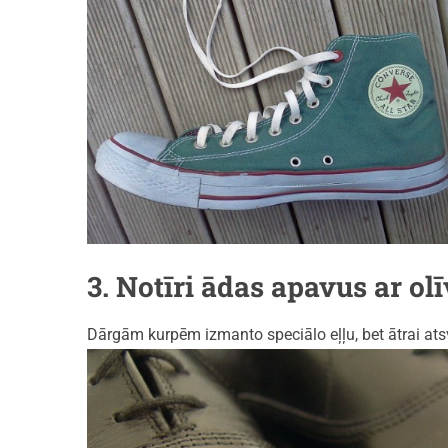
3. Notīri ādas apavus ar olī
Dārgām kurpēm izmanto speciālo eļļu, bet ātrai atsv