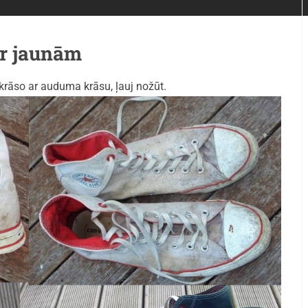
ar jaunām
okrāso ar auduma krāsu, ļauj nožūt.