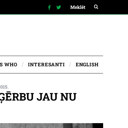
IS WHO
INTERESANTI
ENGLISH
015.
PĢĒRBU JAU NU