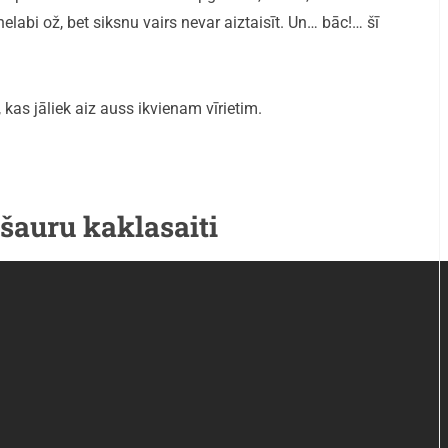
elabi ož, bet siksnu vairs nevar aiztaisīt. Un… bāc!… šī
i, kas jāliek aiz auss ikvienam vīrietim.
 šauru kaklasaiti