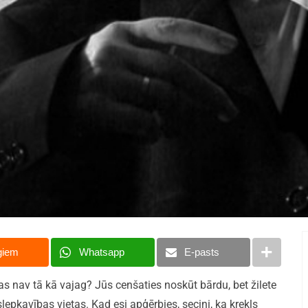
giem
Whatsapp
E-pasts
ekas nav tā kā vajag? Jūs cenšaties noskūt bārdu, bet žilete
lepkavības vietas. Kad esi apģērbies, secini, ka krekls