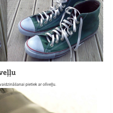
veļļu
aidzināšanai pietiek ar olīveļļu.