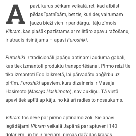
A
pavi, kurus pērkam veikalā, reti kad atbilst
pēdas īpatnībām, bet tie, kuri der, vairumam
ļaužu bieži vien ir par dārgu. Itāļu zīmols
Vibram
, kas plašāk pazīstams ar militāro apavu ražošanu,
ir atradis risinājumu – apavi
Furoshiki
.
Furoshiki
ir tradicionāli japāņu aptinami auduma gabali,
kas tiek izmantoti produktu transportēšanai. Pirmo reizi tie
tika izmantoti Edo laikmetā, lai pārvadātu apģērbu uz
pirtīm.
Furoshiki
apaviem, kuru dizaineris ir Masaja
Hasimoto (
Masaya Hashimoto
), nav aukliņu. Tā vietā
apavi tiek aptīti ap kāju, no kā arī radies to nosaukums.
Vibram
tos dēvē par pirmo aptinamo zoli. Šie apavi
iegādājami
Vibram
veikalā Japānā par aptuveni 140
dolāriem, un tie ir pieejami piecās dažādās krāsas.