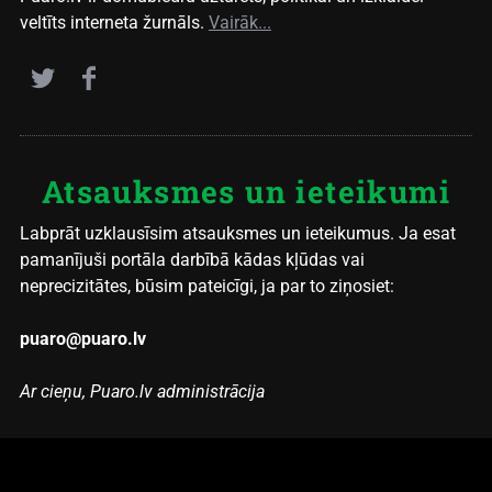
veltīts interneta žurnāls.
Vairāk...
Atsauksmes un ieteikumi
Labprāt uzklausīsim atsauksmes un ieteikumus. Ja esat
pamanījuši portāla darbībā kādas kļūdas vai
neprecizitātes, būsim pateicīgi, ja par to ziņosiet:
puaro@puaro.lv
Ar cieņu, Puaro.lv administrācija