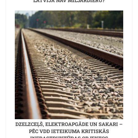
LATVIJĀ NAV MILJARDIERU?
DZELZCEĻŠ, ELEKTROAPGĀDE UN SAKARI –
PĒC VDD IETEIKUMA KRITISKĀS