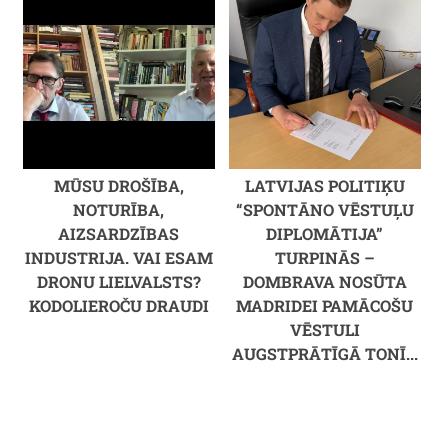
MŪSU DROŠĪBA,
LATVIJAS POLITIĶU
NOTURĪBA,
“SPONTĀNO VĒSTUĻU
AIZSARDZĪBAS
DIPLOMĀTIJA”
INDUSTRIJA. VAI ESAM
TURPINĀS –
DRONU LIELVALSTS?
DOMBRAVA NOSŪTA
KODOLIEROČU DRAUDI
MADRIDEI PAMĀCOŠU
VĒSTULI
AUGSTPRĀTĪGĀ TONĪ...