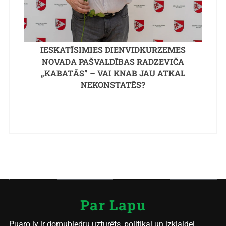
IESKATĪSIMIES DIENVIDKURZEMES
NOVADA PAŠVALDĪBAS RADZEVIČA
„KABATĀS” – VAI KNAB JAU ATKAL
NEKONSTATĒS?
Par Lapu
Puaro.lv ir domubiedru uzturēts, politikai un izklaidei