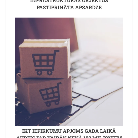
INFRASTRUKTŪRAS OBJEKTOS
PASTIPRINĀTA APSARDZE
IKT IEPIRKUMU APJOMS GADA LAIKĀ
AUDZIS PAR VAIRĀK NEKĀ 100 MILJONIEM