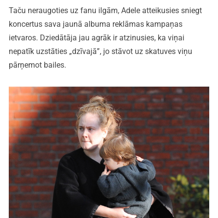
Taču neraugoties uz fanu ilgām, Adele atteikusies sniegt
koncertus sava jaunā albuma reklāmas kampaņas
ietvaros. Dziedātāja jau agrāk ir atzinusies, ka viņai
nepatīk uzstāties „dzīvajā”, jo stāvot uz skatuves viņu
pārņemot bailes.