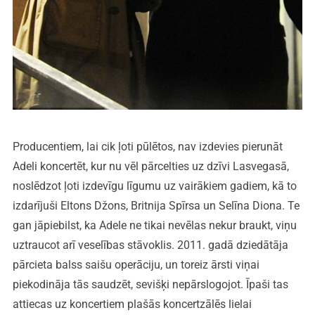
Producentiem, lai cik ļoti pūlētos, nav izdevies pierunāt
Adeli koncertēt, kur nu vēl pārcelties uz dzīvi Lasvegasā,
noslēdzot ļoti izdevīgu līgumu uz vairākiem gadiem, kā to
izdarījuši Eltons Džons, Britnija Spīrsa un Selīna Diona. Te
gan jāpiebilst, ka Adele ne tikai nevēlas nekur braukt, viņu
uztraucot arī veselības stāvoklis. 2011. gadā dziedātāja
pārcieta balss saišu operāciju, un toreiz ārsti viņai
piekodināja tās saudzēt, sevišķi nepārslogojot. Īpaši tas
attiecas uz koncertiem plašās koncertzālēs lielai