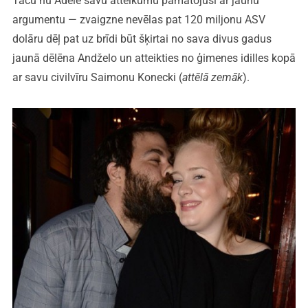
Taču nu Adele savu atteikumu pamatojusi ar jaunu
argumentu — zvaigzne nevēlas pat 120 miljonu ASV
dolāru dēļ pat uz brīdi būt šķirtai no sava divus gadus
jaunā dēlēna Andželo un atteikties no ģimenes idilles kopā
ar savu civilvīru Saimonu Konecki (
attēlā zemāk
).