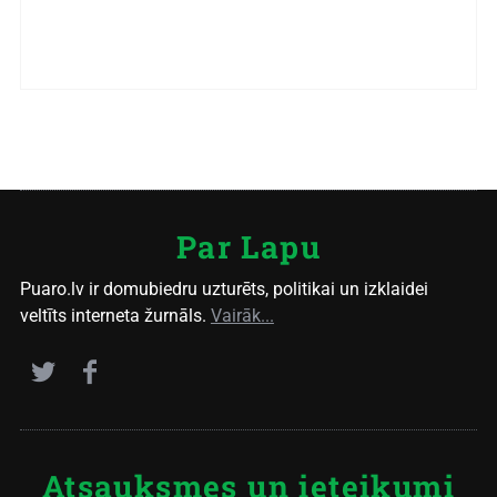
Par Lapu
Puaro.lv ir domubiedru uzturēts, politikai un izklaidei
veltīts interneta žurnāls.
Vairāk...
Atsauksmes un ieteikumi