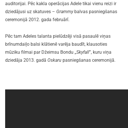
auditorijai. Pēc kakla operācijas Adele tikai vienu reizi ir
dziedājusi uz skatuves –
Grammy
balvas pasniegšanas
ceremonijā 2012. gada februārī.
Pēc tam Adeles talanta pielūdzēji visā pasaulē viņas
brīnumdaiļo balsi klātienē varēja baudīt, klausoties
mūziku filmai par Džeimsu Bondu „
Skyfall
”, kuru viņa
dziedāja 2013. gadā
Oskaru
pasniegšanas ceremonijā.