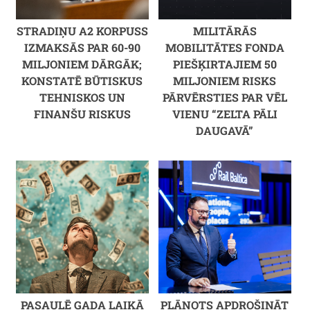
STRADIŅU A2 KORPUSS
MILITĀRĀS
IZMAKSĀS PAR 60-90
MOBILITĀTES FONDA
MILJONIEM DĀRGĀK;
PIEŠĶIRTAJIEM 50
KONSTATĒ BŪTISKUS
MILJONIEM RISKS
TEHNISKOS UN
PĀRVĒRSTIES PAR VĒL
FINANŠU RISKUS
VIENU “ZELTA PĀLI
DAUGAVĀ”
PASAULĒ GADA LAIKĀ
PLĀNOTS APDROŠINĀT