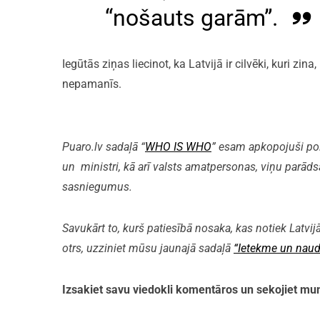
“nošauts garām”.
Iegūtās ziņas liecinot, ka Latvijā ir cilvēki, kuri zin
nepamanīs.
Puaro.lv sadaļā “
WHO IS WHO
” esam apkopojuši polit
un ministri, kā arī valsts amatpersonas, viņu parāds
sasniegumus.
Savukārt to, kurš patiesībā nosaka, kas notiek Latvijā
otrs, uzziniet mūsu jaunajā sadaļā
“Ietekme un naud
Izsakiet savu viedokli komentāros un sekojiet 