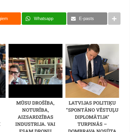
giem
Whatsapp
E-pasts
MŪSU DROŠĪBA,
LATVIJAS POLITIĶU
NOTURĪBA,
“SPONTĀNO VĒSTUĻU
AIZSARDZĪBAS
DIPLOMĀTIJA”
I
INDUSTRIJA. VAI
TURPINĀS –
ESAM DRONU
DOMBRAVA NOSŪTA