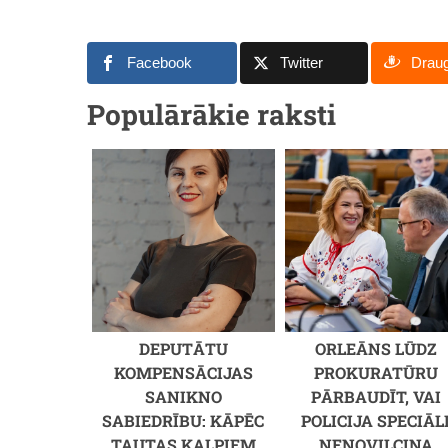
Facebook
Twitter
Drau
Populārākie raksti
DEPUTĀTU
ORLEĀNS LŪDZ
KOMPENSĀCIJAS
PROKURATŪRU
SANIKNO
PĀRBAUDĪT, VAI
SABIEDRĪBU: KĀPĒC
POLICIJA SPECIĀL
TAUTAS KALPIEM
NENOVILCINA