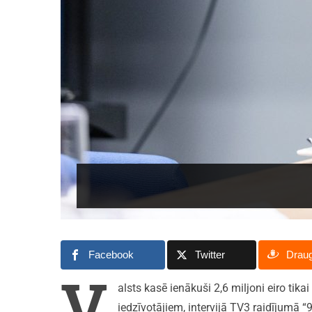
Facebook
Twitter
Drau
V
alsts kasē ienākuši 2,6 miljoni eiro tika
iedzīvotājiem, intervijā TV3 raidījumā