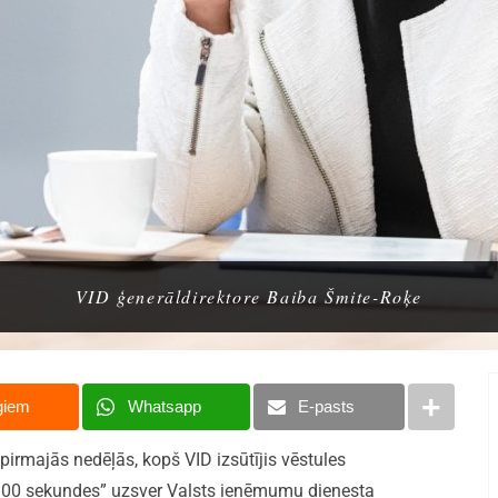
VID ģenerāldirektore Baiba Šmite-Roķe
giem
Whatsapp
E-pasts
i pirmajās nedēļās, kopš VID izsūtījis vēstules
 “900 sekundes” uzsver Valsts ieņēmumu dienesta