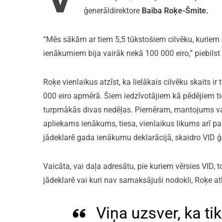
ģenerāldirektore
Baiba Roķe-Šmite.
“Mēs sākām ar tiem 5,5 tūkstošiem cilvēku, kuriem
ienākumiem bija vairāk nekā 100 000 eiro,” piebilst 
Roķe vienlaikus atzīst, ka lielākais cilvēku skaits ir
000 eiro apmērā. Šiem iedzīvotājiem kā pēdējiem tie
turpmākās divas nedēļas. Piemēram, mantojums vai
apliekams ienākums, tiesa, vienlaikus likums arī par
jādeklarē gada ienākumu deklarācijā, skaidro VID ģ
Vaicāta, vai daļa adresātu, pie kuriem vērsies VID, 
jādeklarē vai kuri nav samaksājuši nodokli, Roķe atb
Viņa uzsver, ka tik