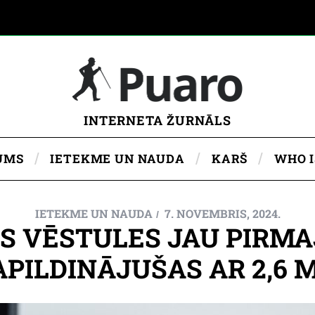
INTERNETA ŽURNĀLS
UMS
IETEKME UN NAUDA
KARŠ
WHO 
IETEKME UN NAUDA
7. NOVEMBRIS, 2024.
ĀS VĒSTULES JAU PIRM
APILDINĀJUŠAS AR 2,6 