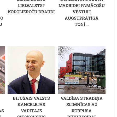
LIELVALSTS?
MADRIDEI PAMĀCOŠU
KODOLIEROČU DRAUDI
VĒSTULI
TO
AUGSTPRĀTĪGĀ
U
TONĪ...
BIJUŠAIS VALSTS
VALDĪBA STRADIŅA
S
KANCELEJAS
SLIMNĪCAS A2
AS
VADĪTĀJS
KORPUSA
U
CITSKOVSKIS
BŪVNIECĪBAI