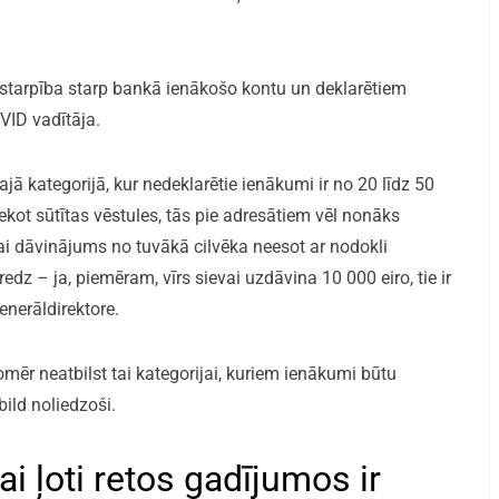
 starpība starp bankā ienākošo kontu un deklarētiem
VID vadītāja.
 tajā kategorijā, kur nedeklarētie ienākumi ir no 20 līdz 50
kot sūtītas vēstules, tās pie adresātiem vēl nonāks
 dāvinājums no tuvākā cilvēka neesot ar nodokli
edz – ja, piemēram, vīrs sievai uzdāvina 10 000 eiro, tie ir
enerāldirektore.
tomēr neatbilst tai kategorijai, kuriem ienākumi būtu
ild noliedzoši.
ai ļoti retos gadījumos ir