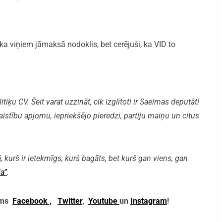
a, ka viņiem jāmaksā nodoklis, bet cerējuši, ka VID to
iķu CV. Šeit varat uzzināt, cik izglītoti ir Saeimas deputāti
aistību apjomu, iepriekšējo pieredzi, partiju maiņu un citus
, kurš ir ietekmīgs, kurš bagāts, bet kurš gan viens, gan
a”
.
mums
Facebook ,
Twitter
,
Youtube
un
Instagram
!