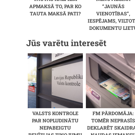
APMAKSĀ TO, PAR KO
“JAUNĀS
TAUTA MAKSĀ PATI?
VIENOTĪBAS”,
IESPĒJAMS, VILTO
DOKUMENTU LIET
Jūs varētu interesēt
VALSTS KONTROLE
FM PĀRDOMĀJA:
PAR NOPLUDINĀTU
TOMĒR NEPRASĪ
NEPABEIGTU
DEKLARĒT SKAIDR
REVĪZIJAS ZIŅOJUMU
NAUDAS IEMAKS