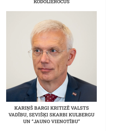
KODOLIEROČUS
KARIŅŠ BARGI KRITIZĒ VALSTS
VADĪBU, SEVIŠĶI SKARBI KULBERGU
UN “JAUNO VIENOTĪBU”