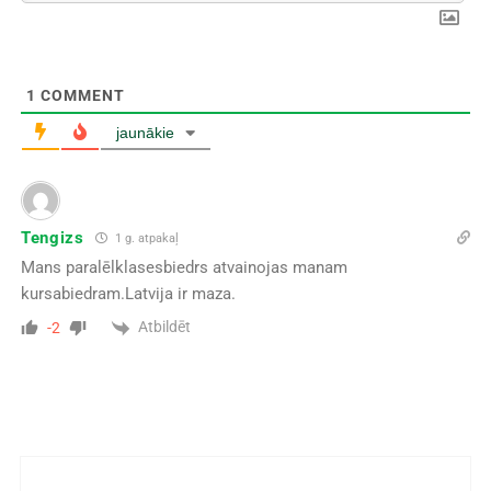
1
COMMENT
jaunākie
Tengizs
1 g. atpakaļ
Mans paralēlklasesbiedrs atvainojas manam
kursabiedram.Latvija ir maza.
Atbildēt
-2