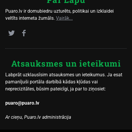
Puaro.lv ir domubiedru uzturēts, politikai un izklaidei
veltīts interneta žurnāls.
Vairāk...
Atsauksmes un ieteikumi
Labprāt uzklausīsim atsauksmes un ieteikumus. Ja esat
pamanījuši portāla darbībā kādas kļūdas vai
neprecizitātes, būsim pateicīgi, ja par to ziņosiet:
puaro@puaro.lv
Ar cieņu, Puaro.lv administrācija