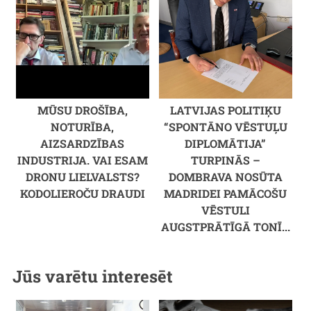
MŪSU DROŠĪBA,
LATVIJAS POLITIĶU
NOTURĪBA,
“SPONTĀNO VĒSTUĻU
AIZSARDZĪBAS
DIPLOMĀTIJA”
INDUSTRIJA. VAI ESAM
TURPINĀS –
DRONU LIELVALSTS?
DOMBRAVA NOSŪTA
KODOLIEROČU DRAUDI
MADRIDEI PAMĀCOŠU
VĒSTULI
AUGSTPRĀTĪGĀ TONĪ...
Jūs varētu interesēt