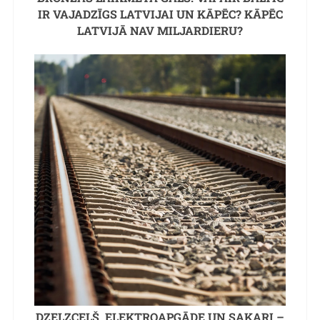
IR VAJADZĪGS LATVIJAI UN KĀPĒC? KĀPĒC
LATVIJĀ NAV MILJARDIERU?
DZELZCEĻŠ, ELEKTROAPGĀDE UN SAKARI –