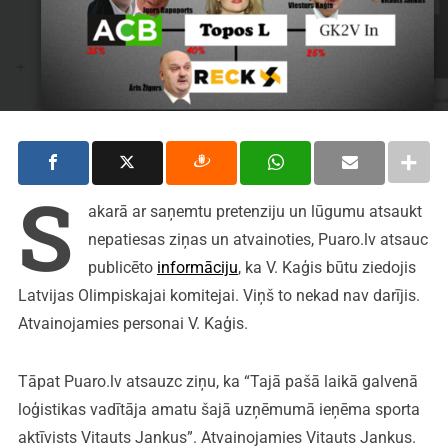
S
akarā ar saņemtu pretenziju un lūgumu atsaukt
nepatiesas ziņas un atvainoties, Puaro.lv atsauc
publicēto
informāciju
, ka V. Kaģis būtu ziedojis
Latvijas Olimpiskajai komitejai. Viņš to nekad nav darījis.
Atvainojamies personai V. Kaģis.
Tāpat Puaro.lv atsauzc ziņu, ka “Tajā pašā laikā galvenā
loģistikas vadītāja amatu šajā uzņēmumā ieņēma sporta
aktīvists Vitauts Jankus”. Atvainojamies Vitauts Jankus.