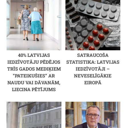
40% LATVIJAS
SATRAUCOŠA
IEDZĪVOTĀJU PĒDĒJOS
STATISTIKA: LATVIJAS
TRĪS GADOS MEDIĶIEM
IEDZĪVOTĀJI –
“PATEIKUŠIES” AR
NEVESELĪGĀKIE
NAUDU VAI DĀVANĀM,
EIROPĀ
LIECINA PĒTĪJUMS