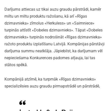
Darījums attiecas uz tikai auzu graudu pārstrādi, kamēr
miltu un miltu produktu ražošanu, kā arī «Rīgas
dzirnavnieka» zīmolus «Herkuless» un «Saimniece»
turpinās attīstīt «Dobeles dzirnavnieks». Tāpat «Dobeles
dzirnavnieks» turpinās nodrošināt «Rīgas dzirnavnieka»
ražoto produktu izplatīšanu Latvijā. Kompānijas pārstāvji
darījuma summu neatklāja. Jāpiebilst, ka darījumam vēl
nepieciešama Konkurences padomes atļauja, lai tas
stātos spēkā.
Kompānijā atzīmē, ka turpmāk «Rīgas dzirnavnieks»
specializēsies auzu graudu pirmapstrādē un pārstrādē,