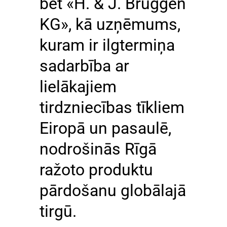
bet «H. & J. Brüggen
KG», kā uzņēmums,
kuram ir ilgtermiņa
sadarbība ar
lielākajiem
tirdzniecības tīkliem
Eiropā un pasaulē,
nodrošinās Rīgā
ražoto produktu
pārdošanu globālajā
tirgū.