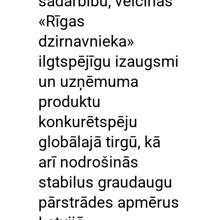
sadarbību, veicinās
«Rīgas
dzirnavnieka»
ilgtspējīgu izaugsmi
un uzņēmuma
produktu
konkurētspēju
globālajā tirgū, kā
arī nodrošinās
stabilus graudaugu
pārstrādes apmērus