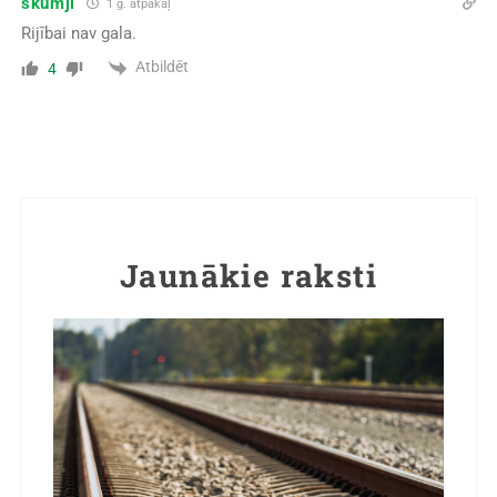
skumji
1 g. atpakaļ
Rijībai nav gala.
Atbildēt
4
Jaunākie raksti