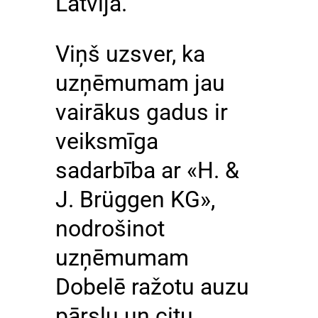
Latvijā.
Viņš uzsver, ka
uzņēmumam jau
vairākus gadus ir
veiksmīga
sadarbība ar «H. &
J. Brüggen KG»,
nodrošinot
uzņēmumam
Dobelē ražotu auzu
pārslu un citu