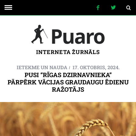
INTERNETA ŽURNĀLS
IETEKME UN NAUDA
17. OKTOBRIS, 2024.
PUSI “RĪGAS DZIRNAVNIEKA”
PĀRPĒRK VĀCIJAS GRAUDAUGU ĒDIENU
RAŽOTĀJS