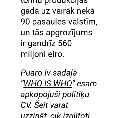
gadā uz vairāk nekā
90 pasaules valstīm,
un tās apgrozījums
ir gandrīz 560
miljoni eiro.
Puaro.lv sadaļā
“
WHO IS WHO
” esam
apkopojuši politiķu
CV. Šeit varat
uzzināt, cik izglītoti