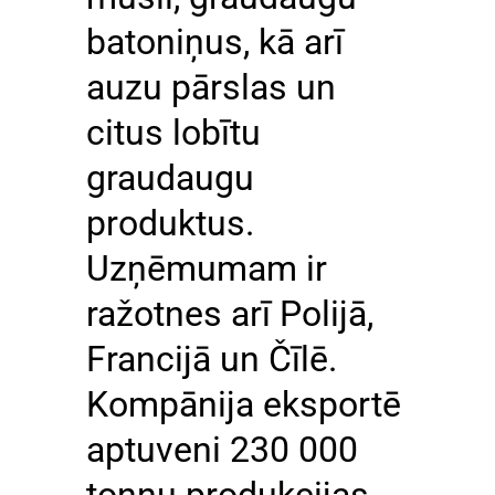
batoniņus, kā arī
auzu pārslas un
citus lobītu
graudaugu
produktus.
Uzņēmumam ir
ražotnes arī Polijā,
Francijā un Čīlē.
Kompānija eksportē
aptuveni 230 000
tonnu produkcijas