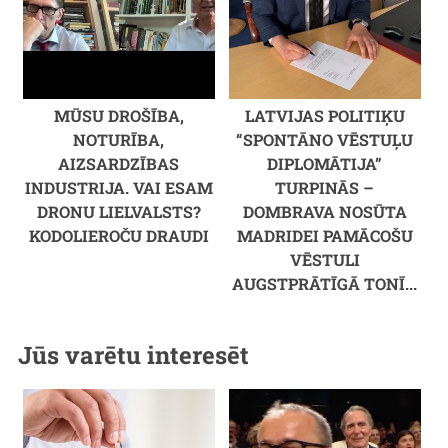
MŪSU DROŠĪBA,
LATVIJAS POLITIĶU
NOTURĪBA,
“SPONTĀNO VĒSTUĻU
AIZSARDZĪBAS
DIPLOMĀTIJA”
INDUSTRIJA. VAI ESAM
TURPINĀS –
DRONU LIELVALSTS?
DOMBRAVA NOSŪTA
KODOLIEROČU DRAUDI
MADRIDEI PAMĀCOŠU
VĒSTULI
AUGSTPRĀTĪGĀ TONĪ...
Jūs varētu interesēt