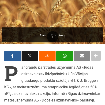
Foto: Pixabay
P
ar graudu pārstrādes uzņēmuma AS «Rīgas
dzirnavnieks» līdzīpašnieku kļūs Vācijas
graudaugu produktu ražotājs «H. & J. Brüggen
KG», ar meitasuzņēmuma starpniecību iegādājoties 50%
«Rīgas dzirnavnieka» akciju, informē «Rīgas dzirnavnieka»
mātesuzņēmuma AS «Dobeles dzirnavnieks» pārstāvji.