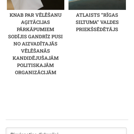
KNAB PAR VĒLĒŠANU
ATLAISTS “RĪGAS
AĢITĀCIJAS
SILTUMA” VALDES
PĀRKĀPUMIEM
PRIEKŠSĒDĒTĀJS
SODĪJIS GANDRĪZ PUSI
NO AIZVADĪTAJĀS
VĒLĒŠANĀS
KANDIDĒJUŠAJĀM
POLITISKAJĀM
ORGANIZĀCIJĀM