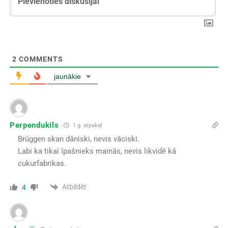
2
COMMENTS
jaunākie
Perpendukils
1 g. atpakaļ
Brüggen skan dāniski, nevis vāciski.
Labi ka tikai īpašnieks mainās, nevis likvidē kā
cukurfabrikas.
Atbildēt
4