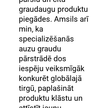
graudaugu produktu
piegādes. Amsils arī
min, ka
specializēšanās
auzu graudu
pārstrādē dos
iespēju veiksmīgāk
konkurēt globālajā
tirgū, paplašināt
produktu klāstu un
attīstīt jaunu