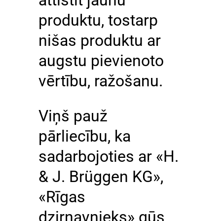
produktu, tostarp
nišas produktu ar
augstu pievienoto
vērtību, ražošanu.
Viņš pauž
pārliecību, ka
sadarbojoties ar «H.
& J. Brüggen KG»,
«Rīgas
dzirnavnieks» gūs