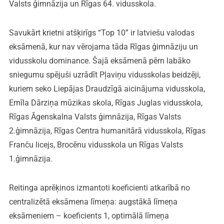
Valsts ģimnāzija un Rīgas 64. vidusskola.
Savukārt krietni atšķirīgs “Top 10” ir latviešu valodas
eksāmenā, kur nav vērojama tāda Rīgas ģimnāziju un
vidusskolu dominance. Šajā eksāmenā pērn labāko
sniegumu spējuši uzrādīt Pļaviņu vidusskolas beidzēji,
kuriem seko Liepājas Draudzīgā aicinājuma vidusskola,
Emīla Dārziņa mūzikas skola, Rīgas Juglas vidusskola,
Rīgas Āgenskalna Valsts ģimnāzija, Rīgas Valsts
2.ģimnāzija, Rīgas Centra humanitārā vidusskola, Rīgas
Franču licejs, Brocēnu vidusskola un Rīgas Valsts
1.ģimnāzija.
Reitinga aprēķinos izmantoti koeficienti atkarībā no
centralizētā eksāmena līmeņa: augstākā līmeņa
eksāmeniem – koeficients 1, optimālā līmeņa