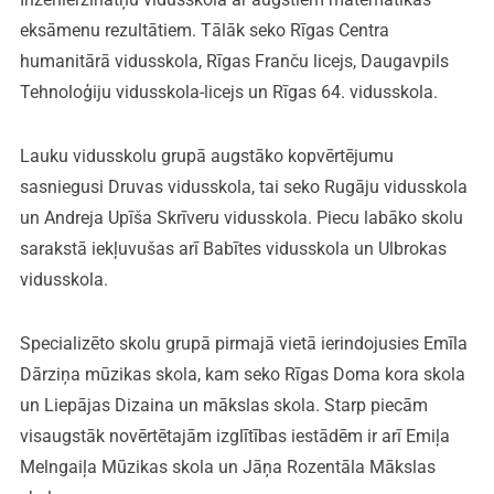
eksāmenu rezultātiem. Tālāk seko Rīgas Centra
humanitārā vidusskola, Rīgas Franču licejs, Daugavpils
Tehnoloģiju vidusskola-licejs un Rīgas 64. vidusskola.
Lauku vidusskolu grupā augstāko kopvērtējumu
sasniegusi Druvas vidusskola, tai seko Rugāju vidusskola
un Andreja Upīša Skrīveru vidusskola. Piecu labāko skolu
sarakstā iekļuvušas arī Babītes vidusskola un Ulbrokas
vidusskola.
Specializēto skolu grupā pirmajā vietā ierindojusies Emīla
Dārziņa mūzikas skola, kam seko Rīgas Doma kora skola
un Liepājas Dizaina un mākslas skola. Starp piecām
visaugstāk novērtētajām izglītības iestādēm ir arī Emiļa
Melngaiļa Mūzikas skola un Jāņa Rozentāla Mākslas