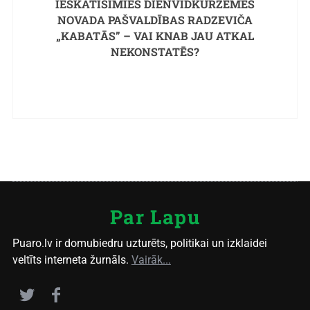
IESKATĪSIMIES DIENVIDKURZEMES
NOVADA PAŠVALDĪBAS RADZEVIČA
„KABATĀS” – VAI KNAB JAU ATKAL
NEKONSTATĒS?
Par Lapu
Puaro.lv ir domubiedru uzturēts, politikai un izklaidei
veltīts interneta žurnāls.
Vairāk...