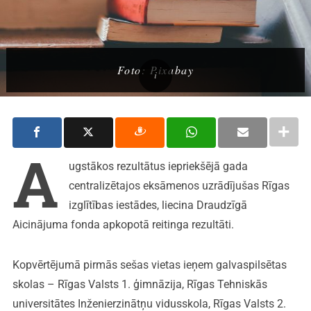
Foto: Pixabay
A
ugstākos rezultātus iepriekšējā gada
centralizētajos eksāmenos uzrādījušas Rīgas
izglītības iestādes, liecina Draudzīgā
Aicinājuma fonda apkopotā reitinga rezultāti.
Kopvērtējumā pirmās sešas vietas ieņem galvaspilsētas
skolas – Rīgas Valsts 1. ģimnāzija, Rīgas Tehniskās
universitātes Inženierzinātņu vidusskola, Rīgas Valsts 2.