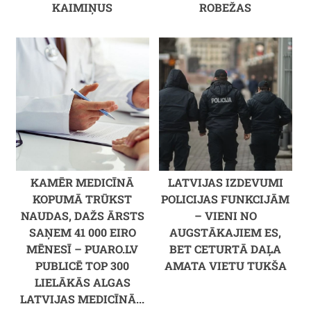
KAIMIŅUS
ROBEŽAS
KAMĒR MEDICĪNĀ
LATVIJAS IZDEVUMI
KOPUMĀ TRŪKST
POLICIJAS FUNKCIJĀM
NAUDAS, DAŽS ĀRSTS
– VIENI NO
SAŅEM 41 000 EIRO
AUGSTĀKAJIEM ES,
MĒNESĪ – PUARO.LV
BET CETURTĀ DAĻA
PUBLICĒ TOP 300
AMATA VIETU TUKŠA
LIELĀKĀS ALGAS
LATVIJAS MEDICĪNĀ...