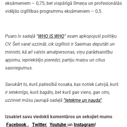
eksāmeniem – 0,75, bet vispārīgā līmeņa un profesionālās
vidējās izglītības programmu eksāmeniem – 0,5.
Puaro.lv sadaļā “
WHO IS WHO
” esam apkopojuši politiķu
CV. Šeit varat uzzināt, cik izglītoti ir Saeimas deputāti un
ministri, kā arī valsts amatpersonas, viņu parādsaistību
apjomu, iepriekšējo pieredzi, partiju maiņu un citus
sasniegumus.
Savukārt to, kurš patiesībā nosaka, kas notiek Latvijā, kurš
ir ietekmīgs, kurš bagāts, bet kurš gan viens, gan otrs,
uzziniet mūsu jaunajā sadaļā
“Ietekme un nauda”
.
Izsakiet savu viedokli komentāros un sekojiet mums
Facebook ,
Twitter
,
Youtube
un
Instagram
!