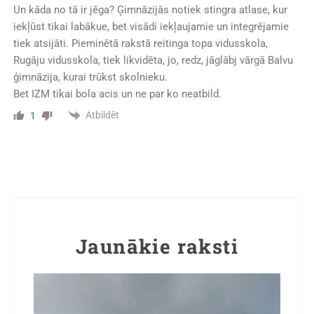
Un kāda no tā ir jēga? Ģimnāzijās notiek stingra atlase, kur
iekļūst tikai labākue, bet visādi iekļaujamie un integrējamie
tiek atsijāti. Pieminētā rakstā reitinga topa vidusskola,
Rugāju vidusskola, tiek likvidēta, jo, redz, jāglābj vārgā Balvu
ģimnāzija, kurai trūkst skolnieku.
Bet IZM tikai bola acis un ne par ko neatbild.
Atbildēt
1
Jaunākie raksti