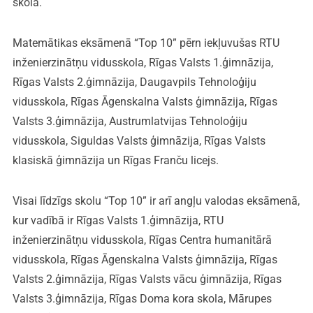
skola.
Matemātikas eksāmenā “Top 10” pērn iekļuvušas RTU
inženierzinātņu vidusskola, Rīgas Valsts 1.ģimnāzija,
Rīgas Valsts 2.ģimnāzija, Daugavpils Tehnoloģiju
vidusskola, Rīgas Āgenskalna Valsts ģimnāzija, Rīgas
Valsts 3.ģimnāzija, Austrumlatvijas Tehnoloģiju
vidusskola, Siguldas Valsts ģimnāzija, Rīgas Valsts
klasiskā ģimnāzija un Rīgas Franču licejs.
Visai līdzīgs skolu “Top 10” ir arī angļu valodas eksāmenā,
kur vadībā ir Rīgas Valsts 1.ģimnāzija, RTU
inženierzinātņu vidusskola, Rīgas Centra humanitārā
vidusskola, Rīgas Āgenskalna Valsts ģimnāzija, Rīgas
Valsts 2.ģimnāzija, Rīgas Valsts vācu ģimnāzija, Rīgas
Valsts 3.ģimnāzija, Rīgas Doma kora skola, Mārupes