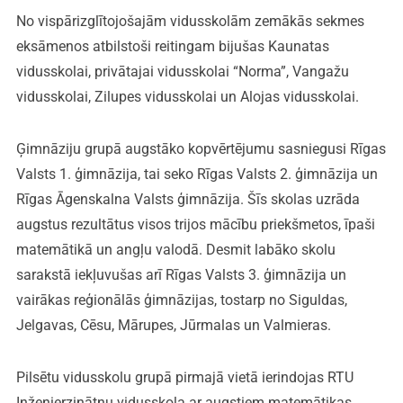
No vispārizglītojošajām vidusskolām zemākās sekmes
eksāmenos atbilstoši reitingam bijušas Kaunatas
vidusskolai, privātajai vidusskolai “Norma”, Vangažu
vidusskolai, Zilupes vidusskolai un Alojas vidusskolai.
Ģimnāziju grupā augstāko kopvērtējumu sasniegusi Rīgas
Valsts 1. ģimnāzija, tai seko Rīgas Valsts 2. ģimnāzija un
Rīgas Āgenskalna Valsts ģimnāzija. Šīs skolas uzrāda
augstus rezultātus visos trijos mācību priekšmetos, īpaši
matemātikā un angļu valodā. Desmit labāko skolu
sarakstā iekļuvušas arī Rīgas Valsts 3. ģimnāzija un
vairākas reģionālās ģimnāzijas, tostarp no Siguldas,
Jelgavas, Cēsu, Mārupes, Jūrmalas un Valmieras.
Pilsētu vidusskolu grupā pirmajā vietā ierindojas RTU
Inženierzinātņu vidusskola ar augstiem matemātikas