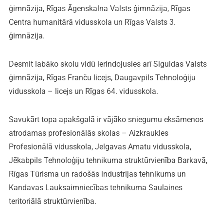
ģimnāzija, Rīgas Āgenskalna Valsts ģimnāzija, Rīgas
Centra humanitārā vidusskola un Rīgas Valsts 3.
ģimnāzija.
Desmit labāko skolu vidū ierindojusies arī Siguldas Valsts
ģimnāzija, Rīgas Franču licejs, Daugavpils Tehnoloģiju
vidusskola – licejs un Rīgas 64. vidusskola.
Savukārt topa apakšgalā ir vājāko sniegumu eksāmenos
atrodamas profesionālās skolas – Aizkraukles
Profesionālā vidusskola, Jelgavas Amatu vidusskola,
Jēkabpils Tehnoloģiju tehnikuma struktūrvienība Barkavā,
Rīgas Tūrisma un radošās industrijas tehnikums un
Kandavas Lauksaimniecības tehnikuma Saulaines
teritoriālā struktūrvienība.