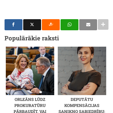
Populārākie raksti
ORLEĀNS LŪDZ
DEPUTĀTU
PROKURATŪRU
KOMPENSĀCIJAS
PĀRBAUDĪT, VAI
SANIKNO SABIEDRĪBU: