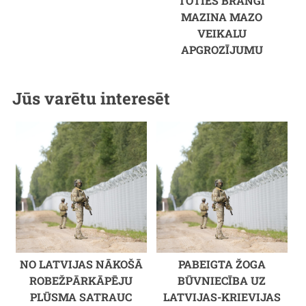
TOTIES BRANGI
MAZINA MAZO
VEIKALU
APGROZĪJUMU
Jūs varētu interesēt
NO LATVIJAS NĀKOŠĀ
PABEIGTA ŽOGA
ROBEŽPĀRKĀPĒJU
BŪVNIECĪBA UZ
PLŪSMA SATRAUC
LATVIJAS-KRIEVIJAS