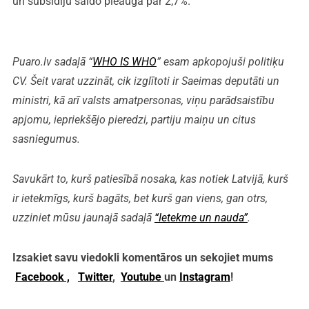
un subsīdiju saldo pieauga par 2,7%.
Puaro.lv sadaļā “
WHO IS WHO
” esam apkopojuši politiķu
CV. Šeit varat uzzināt, cik izglītoti ir Saeimas deputāti un
ministri, kā arī valsts amatpersonas, viņu parādsaistību
apjomu, iepriekšējo pieredzi, partiju maiņu un citus
sasniegumus.
Savukārt to, kurš patiesībā nosaka, kas notiek Latvijā, kurš
ir ietekmīgs, kurš bagāts, bet kurš gan viens, gan otrs,
uzziniet mūsu jaunajā sadaļā
“Ietekme un nauda”
.
Izsakiet savu viedokli komentāros un sekojiet mums
Facebook ,
Twitter
,
Youtube
un
Instagram
!