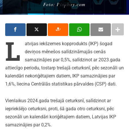
Foto: Pixabay.com
L
atvijas iekšzemes kopprodukts (IKP) šogad
deviņos mēnešos salīdzināmajās cenās
samazinājies par 0,5%, salīdzinot ar 2023.gada
attiecīgo periodu, tostarp trešajā ceturksnī, pēc sezonāli un
kalendāri nekoriģētajiem datiem, IKP samazinājies par
1,6%, liecina Centrālās statistikas pārvaldes (CSP) dati.
Vienlaikus 2024.gada trešajā ceturksnī, salīdzinot ar
iepriekšējo ceturksni, proti, šā gada otro ceturksni, pēc
sezonāli un kalendāri koriģētajiem datiem, Latvijas IKP
samazinājies par 0,2%.