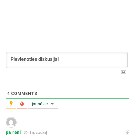
4
COMMENTS
jaunākie
pa reni
1 g. atpakaļ