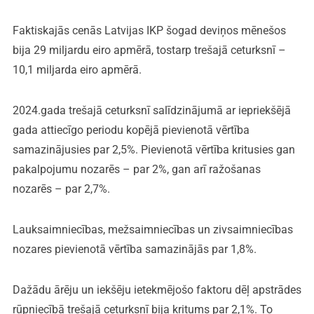
Faktiskajās cenās Latvijas IKP šogad deviņos mēnešos
bija 29 miljardu eiro apmērā, tostarp trešajā ceturksnī –
10,1 miljarda eiro apmērā.
2024.gada trešajā ceturksnī salīdzinājumā ar iepriekšējā
gada attiecīgo periodu kopējā pievienotā vērtība
samazinājusies par 2,5%. Pievienotā vērtība kritusies gan
pakalpojumu nozarēs – par 2%, gan arī ražošanas
nozarēs – par 2,7%.
Lauksaimniecības, mežsaimniecības un zivsaimniecības
nozares pievienotā vērtība samazinājās par 1,8%.
Dažādu ārēju un iekšēju ietekmējošo faktoru dēļ apstrādes
rūpniecībā trešajā ceturksnī bija kritums par 2,1%. To