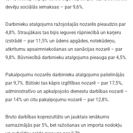
devēju sociālās iemaksas – par 9,6%.
Darbinieku atalgojums ražojošajās nozarēs pieaudzis par
4,8%. Straujākais tas bijis ieguves rūpniecībā un karjeru
izstrādē – par 11,5% un ūdens apgādes, notekūdeņu,
atkritumu apsaimniekošanas un sanācijas nozarē – par
9,8%. Būvniecībā darbinieku atalgojums pieauga par 4,5%.
Pakalpojumu nozarēs darbinieku atalgojums palielinājās
par 9,7%. Būtiski tas kāpis izglītības nozarē – par 17,5%,
administratīvo un apkalpojošo dienestu darbības nozarē –
par 14% un citu pakalpojumu nozarē – par 12,8%.
Bruto darbības koprezultāts un jauktais ienākums
samazinājās par 5%, bet ražošanas un importa nodokļu