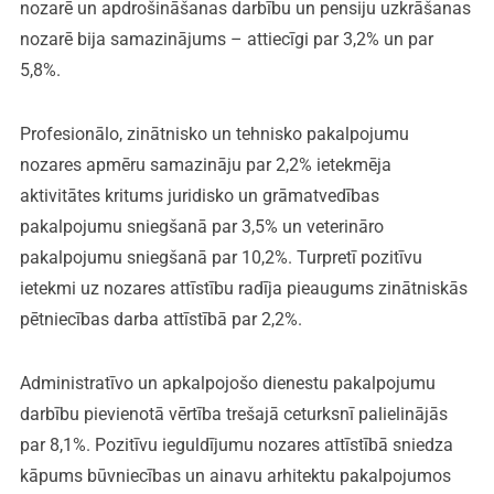
nozarē un apdrošināšanas darbību un pensiju uzkrāšanas
nozarē bija samazinājums – attiecīgi par 3,2% un par
5,8%.
Profesionālo, zinātnisko un tehnisko pakalpojumu
nozares apmēru samazināju par 2,2% ietekmēja
aktivitātes kritums juridisko un grāmatvedības
pakalpojumu sniegšanā par 3,5% un veterināro
pakalpojumu sniegšanā par 10,2%. Turpretī pozitīvu
ietekmi uz nozares attīstību radīja pieaugums zinātniskās
pētniecības darba attīstībā par 2,2%.
Administratīvo un apkalpojošo dienestu pakalpojumu
darbību pievienotā vērtība trešajā ceturksnī palielinājās
par 8,1%. Pozitīvu ieguldījumu nozares attīstībā sniedza
kāpums būvniecības un ainavu arhitektu pakalpojumos