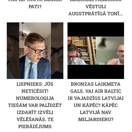
PATI?
VĒSTULI
AUGSTPRĀTĪGĀ TONĪ...
LIEPNIEKS: JŪS
BRONZAS LAIKMETA
NETICĒSIT!
GALS. VAI AIR BALTIC
NUMEROLOĢIJA
IR VAJADZĪGS LATVIJAI
TIEŠĀM VAR PALĪDZĒT
UN KĀPĒC? KĀPĒC
IZDARĪT IZVĒLI
LATVIJĀ NAV
VĒLĒŠANĀS. TE
MILJARDIERU?
PIERĀDĪJUMS