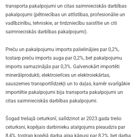
transporta pakalpojumi un citas saimnieciskās darbības
pakalpojumi (pētniecības un attīstības, profesionālie un
vadībzinību, tehniskie, ar tirdzniecību saistītie un citi
saimnieciskās darbības pakalpojumi).
Preču un pakalpojumu imports palielinājies par 0,2%,
tostarp preču imports auga par 0,2%, bet pakalpojumu
imports samazinājās par 0,3%. Galvenokārt importēti
minerālprodukti, elektroierīces un elektroiekārtas,
sauszemes transportlīdzekļi un to daļas, kamēr svarīgākie
importētie pakalpojumi bija transporta pakalpojumi un
citas saimnieciskās darbības pakalpojumi.
Šogad trešajā ceturksnī, salīdzinot ar 2023.gada trešo
ceturksni, kopējais darbinieku atalgojums pieaudzis par
8,4%, tostrap kopējā darba alga kāpusi par 8,2%, bet darba