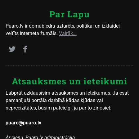
Par Lapu
Puaro.lv ir domubiedru uzturēts, politikai un izklaidei
veltīts interneta žurnāls.
Vairāk...
Atsauksmes un ieteikumi
Labprāt uzklausīsim atsauksmes un ieteikumus. Ja esat
pamanījuši portāla darbībā kādas kļūdas vai
neprecizitātes, būsim pateicīgi, ja par to ziņosiet:
puaro@puaro.lv
Ar cieņu, Puaro.lv administrācija