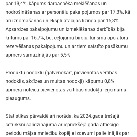
par 18,4%, kāpums darbaspēka meklēšanas un
nodrošināšanas ar personālu pakalpojumos par 17,3%, kā
arī iznomāšanas un ekspluatācijas līzingā par 15,3%.
Apsardzes pakalpojumu un izmeklēšanas darbībās bija
kritums par 16,7%, bet ceļojumu biroju, tūrisma operatoru
rezervēšanas pakalpojumu un ar tiem saistīto pasākumu
apmers samazinājās par 5,5%.
Produktu nodokļu (galvenokārt, pievienotās vērtības
nodoklis, akcīzes un muitas nodokļi) kāpumu 0,8%
apmērā noteica pievienotās vērtības nodokļa ieņēmumu
pieaugums.
Statistikas pārvaldē arī norāda, ka 2024.gada trešajā
ceturksnī salīdzinājumā ar iepriekšējā gada attiecīgo
periodu mājsaimniecību kopējie izdevumi palielinājās par