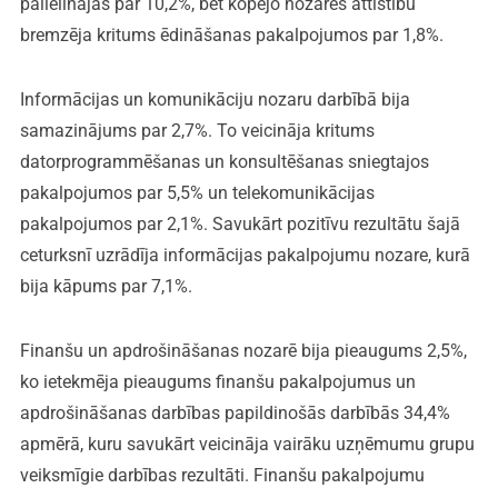
palielinājās par 10,2%, bet kopējo nozares attīstību
bremzēja kritums ēdināšanas pakalpojumos par 1,8%.
Informācijas un komunikāciju nozaru darbībā bija
samazinājums par 2,7%. To veicināja kritums
datorprogrammēšanas un konsultēšanas sniegtajos
pakalpojumos par 5,5% un telekomunikācijas
pakalpojumos par 2,1%. Savukārt pozitīvu rezultātu šajā
ceturksnī uzrādīja informācijas pakalpojumu nozare, kurā
bija kāpums par 7,1%.
Finanšu un apdrošināšanas nozarē bija pieaugums 2,5%,
ko ietekmēja pieaugums finanšu pakalpojumus un
apdrošināšanas darbības papildinošās darbībās 34,4%
apmērā, kuru savukārt veicināja vairāku uzņēmumu grupu
veiksmīgie darbības rezultāti. Finanšu pakalpojumu