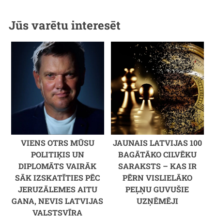
Jūs varētu interesēt
VIENS OTRS MŪSU
JAUNAIS LATVIJAS 100
POLITIĶIS UN
BAGĀTĀKO CILVĒKU
DIPLOMĀTS VAIRĀK
SARAKSTS – KAS IR
SĀK IZSKATĪTIES PĒC
PĒRN VISLIELĀKO
JERUZĀLEMES AITU
PEĻŅU GUVUŠIE
GANA, NEVIS LATVIJAS
UZŅĒMĒJI
VALSTSVĪRA