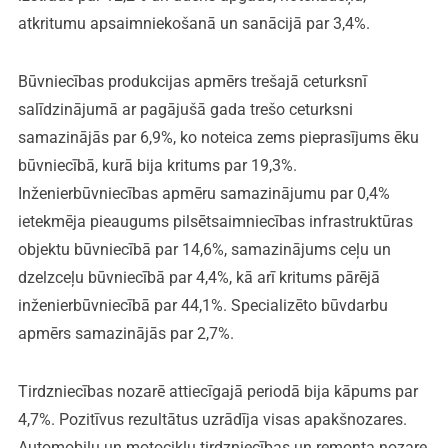
atkritumu apsaimniekošanā un sanācijā par 3,4%.
Būvniecības produkcijas apmērs trešajā ceturksnī
salīdzinājumā ar pagājušā gada trešo ceturksni
samazinājās par 6,9%, ko noteica zems pieprasījums ēku
būvniecībā, kurā bija kritums par 19,3%.
Inženierbūvniecības apmēru samazinājumu par 0,4%
ietekmēja pieaugums pilsētsaimniecības infrastruktūras
objektu būvniecībā par 14,6%, samazinājums ceļu un
dzelzceļu būvniecībā par 4,4%, kā arī kritums pārējā
inženierbūvniecībā par 44,1%. Specializēto būvdarbu
apmērs samazinājās par 2,7%.
Tirdzniecības nozarē attiecīgajā periodā bija kāpums par
4,7%. Pozitīvus rezultātus uzrādīja visas apakšnozares.
Automobiļu un motociklu tirdzniecības un remonta nozare