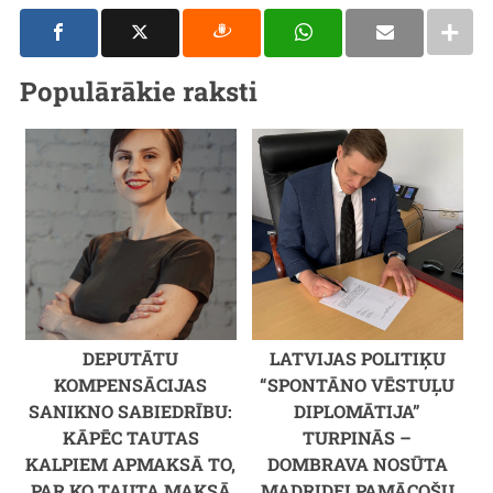
Populārākie raksti
DEPUTĀTU
LATVIJAS POLITIĶU
KOMPENSĀCIJAS
“SPONTĀNO VĒSTUĻU
SANIKNO SABIEDRĪBU:
DIPLOMĀTIJA”
KĀPĒC TAUTAS
TURPINĀS –
KALPIEM APMAKSĀ TO,
DOMBRAVA NOSŪTA
PAR KO TAUTA MAKSĀ
MADRIDEI PAMĀCOŠU