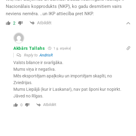
Nacionālais kopprodukts (NKP), ko gadu desmitiem vairs
neviens nemēra. ..un IKP attiecība pret NKP.
Atbildēt
2
Akbārs Tallahs
1 g. atpakaļ
Reply to
AndrisR
Valsts bilance ir svarīgāka.
Mums viņa ir negatīva.
Mēs eksportējam apaļkoku un importējam skapīti, no
Zviedrijas.
Mums Liepājā (kur ir Laskana!), nav pat šponi kur nopirkt.
Jāved no Rīgas.
Atbildēt
0