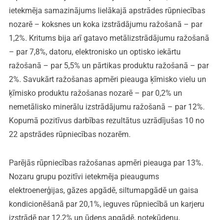
ietekmēja samazinājums lielākajā apstrādes rūpniecības
nozarē – koksnes un koka izstrādājumu ražošanā – par
1,2%. Kritums bija arī gatavo metālizstrādājumu ražošanā
– par 7,8%, datoru, elektronisko un optisko iekārtu
ražošanā – par 5,5% un pārtikas produktu ražošanā – par
2%. Savukārt ražošanas apmēri pieauga ķīmisko vielu un
ķīmisko produktu ražošanas nozarē – par 0,2% un
nemetālisko minerālu izstrādājumu ražošanā – par 12%.
Kopumā pozitīvus darbības rezultātus uzrādījušas 10 no
22 apstrādes rūpniecības nozarēm.
Parējās rūpniecības ražošanas apmēri pieauga par 13%.
Nozaru grupu pozitīvi ietekmēja pieaugums
elektroenerģijas, gāzes apgādē, siltumapgādē un gaisa
kondicionēšanā par 20,1%, ieguves rūpniecībā un karjeru
izstrādē par 12,2% un ūdens apgādē, notekūdeņu,