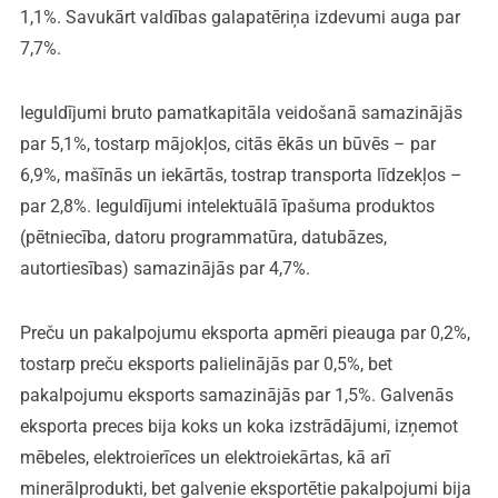
1,1%. Savukārt valdības galapatēriņa izdevumi auga par
7,7%.
Ieguldījumi bruto pamatkapitāla veidošanā samazinājās
par 5,1%, tostarp mājokļos, citās ēkās un būvēs – par
6,9%, mašīnās un iekārtās, tostrap transporta līdzekļos –
par 2,8%. Ieguldījumi intelektuālā īpašuma produktos
(pētniecība, datoru programmatūra, datubāzes,
autortiesības) samazinājās par 4,7%.
Preču un pakalpojumu eksporta apmēri pieauga par 0,2%,
tostarp preču eksports palielinājās par 0,5%, bet
pakalpojumu eksports samazinājās par 1,5%. Galvenās
eksporta preces bija koks un koka izstrādājumi, izņemot
mēbeles, elektroierīces un elektroiekārtas, kā arī
minerālprodukti, bet galvenie eksportētie pakalpojumi bija