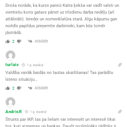
Droša norāde, ka kurss pareiz Katra ķekša var vadīt valsti un
vientiešu koris gatavs pāriet uz trīsdienu darba nedēļu (arī
attālināti). Ieredņi un nomenklatūra starā. Algu kāpumu gan
noēdīs papildus pieņemtie darbinieki, kam būs tomēr
jāstrādā.
Atbildēt
2
turlais
1 g. atpakaļ
Valdība vairāk baidās no tautas skaitīšanas! Tas parādītu
īsteno situāciju…
Atbildēt
2
AndrisR
1 g. atpakaļ
Štrunts par IKP, tas pa lielam var interesēt un interesē tikai
tos, kuri aizņemas un bankas. Daudz nozīmīgāks rādītājs ir