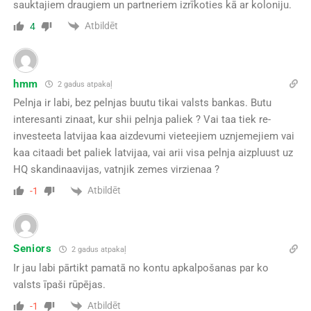
sauktajiem draugiem un partneriem izrīkoties kā ar koloniju.
Atbildēt
4
hmm
2 gadus atpakaļ
Pelnja ir labi, bez pelnjas buutu tikai valsts bankas. Butu
interesanti zinaat, kur shii pelnja paliek ? Vai taa tiek re-
investeeta latvijaa kaa aizdevumi vieteejiem uznjemejiem vai
kaa citaadi bet paliek latvijaa, vai arii visa pelnja aizpluust uz
HQ skandinaavijas, vatnjik zemes virzienaa ?
Atbildēt
-1
Seniors
2 gadus atpakaļ
Ir jau labi pārtikt pamatā no kontu apkalpošanas par ko
valsts īpaši rūpējas.
Atbildēt
-1