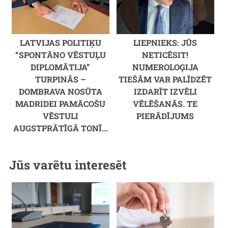
LATVIJAS POLITIĶU
LIEPNIEKS: JŪS
“SPONTĀNO VĒSTUĻU
NETICĒSIT!
DIPLOMĀTIJA”
NUMEROLOĢIJA
TURPINĀS –
TIEŠĀM VAR PALĪDZĒT
DOMBRAVA NOSŪTA
IZDARĪT IZVĒLI
MADRIDEI PAMĀCOŠU
VĒLĒŠANĀS. TE
VĒSTULI
PIERĀDĪJUMS
AUGSTPRĀTĪGĀ TONĪ...
Jūs varētu interesēt