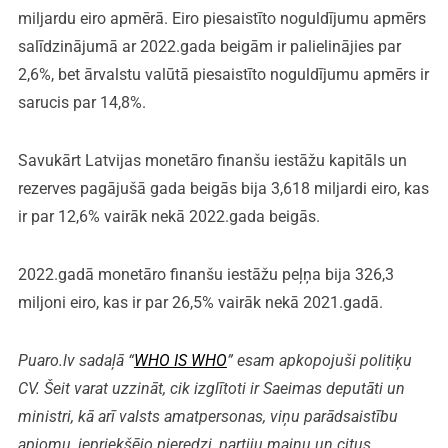
miljardu eiro apmērā. Eiro piesaistīto noguldījumu apmērs
salīdzinājumā ar 2022.gada beigām ir palielinājies par
2,6%, bet ārvalstu valūtā piesaistīto noguldījumu apmērs ir
sarucis par 14,8%.
Savukārt Latvijas monetāro finanšu iestāžu kapitāls un
rezerves pagājušā gada beigās bija 3,618 miljardi eiro, kas
ir par 12,6% vairāk nekā 2022.gada beigās.
2022.gadā monetāro finanšu iestāžu peļņa bija 326,3
miljoni eiro, kas ir par 26,5% vairāk nekā 2021.gadā.
Puaro.lv sadaļā “
WHO IS WHO
” esam apkopojuši politiķu
CV. Šeit varat uzzināt, cik izglītoti ir Saeimas deputāti un
ministri, kā arī valsts amatpersonas, viņu parādsaistību
apjomu, iepriekšējo pieredzi, partiju maiņu un citus