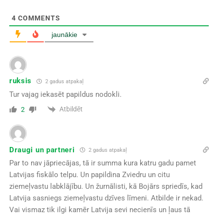
4
COMMENTS
jaunākie
ruksis
2 gadus atpakaļ
Tur vajag iekasēt papildus nodokli.
Atbildēt
2
Draugi un partneri
2 gadus atpakaļ
Par to nav jāpriecājas, tā ir summa kura katru gadu pamet
Latvijas fiskālo telpu. Un papildina Zviedru un citu
ziemeļvastu labklājību. Un žurnālisti, kā Bojārs spriedīs, kad
Latvija sasniegs ziemeļvastu dzīves līmeni. Atbilde ir nekad.
Vai vismaz tik ilgi kamēr Latvija sevi necienīs un ļaus tā