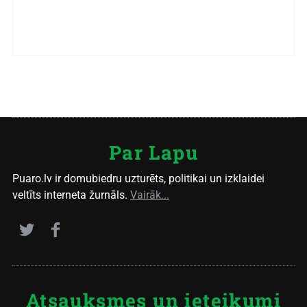
Par Lapu
Puaro.lv ir domubiedru uzturēts, politikai un izklaidei
veltīts interneta žurnāls.
Vairāk...
Atsauksmes un ieteikumi