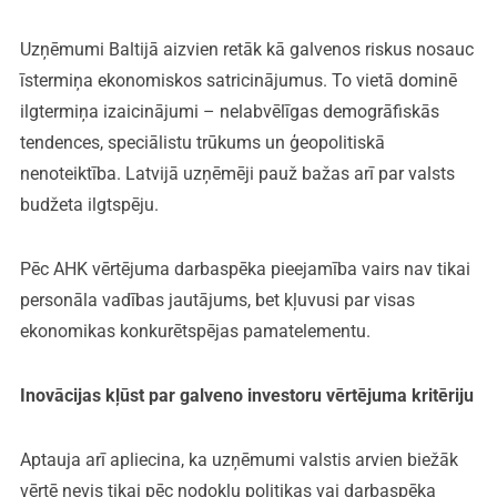
Uzņēmumi Baltijā aizvien retāk kā galvenos riskus nosauc
īstermiņa ekonomiskos satricinājumus. To vietā dominē
ilgtermiņa izaicinājumi – nelabvēlīgas demogrāfiskās
tendences, speciālistu trūkums un ģeopolitiskā
nenoteiktība. Latvijā uzņēmēji pauž bažas arī par valsts
budžeta ilgtspēju.
Pēc AHK vērtējuma darbaspēka pieejamība vairs nav tikai
personāla vadības jautājums, bet kļuvusi par visas
ekonomikas konkurētspējas pamatelementu.
Inovācijas kļūst par galveno investoru vērtējuma kritēriju
Aptauja arī apliecina, ka uzņēmumi valstis arvien biežāk
vērtē nevis tikai pēc nodokļu politikas vai darbaspēka