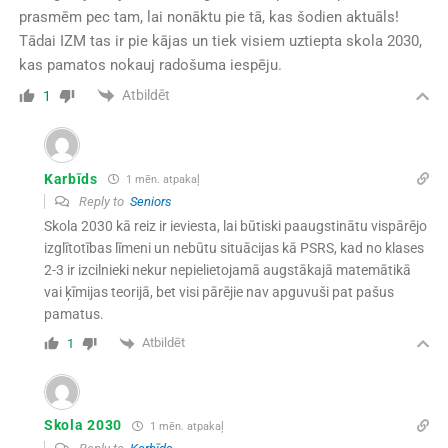
prasmēm pec tam, lai nonāktu pie tā, kas šodien aktuāls!
Tādai IZM tas ir pie kājas un tiek visiem uztiepta skola 2030,
kas pamatos nokauj radošuma iespēju.
Atbildēt
1
Karbīds
1 mēn. atpakaļ
Reply to
Seniors
Skola 2030 kā reiz ir ieviesta, lai būtiski paaugstinātu vispārējo
izglītotības līmeni un nebūtu situācijas kā PSRS, kad no klases
2-3 ir izcilnieki nekur nepielietojamā augstākajā matemātikā
vai ķīmijas teorijā, bet visi pārējie nav apguvuši pat pašus
pamatus.
Atbildēt
1
Skola 2030
1 mēn. atpakaļ