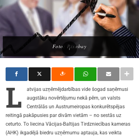
Foto: Pixabay
L
atvijas uzņēmējdarbības vide šogad saņēmusi
augstāku novērtējumu nekā pērn, un valsts
Centrālās un Austrumeiropas konkurētspējas
reitingā pakāpusies par divām vietām – no sestās uz
ceturto. To liecina Vācijas-Baltijas Tirdzniecības kameras
(AHK) ikgadējā biedru uzņēmumu aptauja, kas veikta