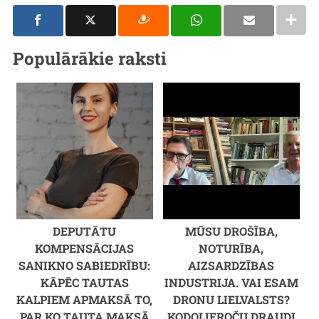
Populārākie raksti
DEPUTĀTU
MŪSU DROŠĪBA,
KOMPENSĀCIJAS
NOTURĪBA,
SANIKNO SABIEDRĪBU:
AIZSARDZĪBAS
KĀPĒC TAUTAS
INDUSTRIJA. VAI ESAM
KALPIEM APMAKSĀ TO,
DRONU LIELVALSTS?
PAR KO TAUTA MAKSĀ
KODOLIEROČU DRAUDI