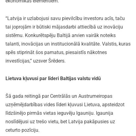
ekonomikas elementiem.
“Latvija ir uzlabojusi savu pievilcību investoru acīs, taču
tai joprojām ir būtiski mājasdarbi attiecībā uz inovāciju
sistēmu. Konkurētspēju Baltijā arvien vairāk noteiks
talanti, inovācijas un institucionālā kvalitāte. Valstis, kuras
spēs stiprināt šos pamatus, piesaistīs nākotnes
investīcijas,” uzsver Šrēders.
Lietuva kļuvusi par līderi Baltijas valstu vidū
Šā gada reitingā par Centrālās un Austrumeiropas
uzņēmējdarbības vides līderi kļuvusi Lietuva, apsteidzot
līdzšinējo pirmās vietas ieguvēju Igauniju. Igaunija
noslīdējusi uz trešo vietu, bet Latvija pakāpusies uz
ceturto pozīciju.