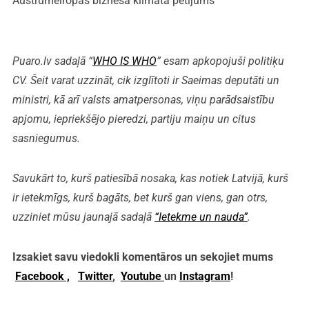
Austrumeiropas biznesa klimata pētījums
Puaro.lv sadaļā “
WHO IS WHO
” esam apkopojuši politiķu
CV. Šeit varat uzzināt, cik izglītoti ir Saeimas deputāti un
ministri, kā arī valsts amatpersonas, viņu parādsaistību
apjomu, iepriekšējo pieredzi, partiju maiņu un citus
sasniegumus.
Savukārt to, kurš patiesībā nosaka, kas notiek Latvijā, kurš
ir ietekmīgs, kurš bagāts, bet kurš gan viens, gan otrs,
uzziniet mūsu jaunajā sadaļā
“Ietekme un nauda”
.
Izsakiet savu viedokli komentāros un sekojiet mums
Facebook ,
Twitter
,
Youtube
un
Instagram
!