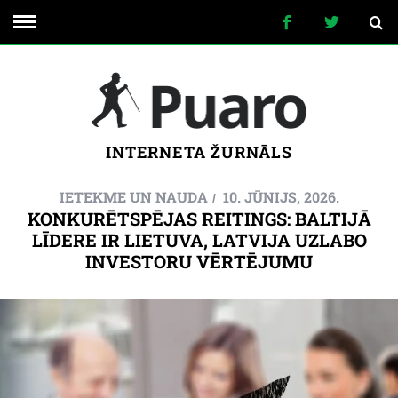
INTERNETA ŽURNĀLS
IETEKME UN NAUDA
10. JŪNIJS, 2026.
KONKURĒTSPĒJAS REITINGS: BALTIJĀ
LĪDERE IR LIETUVA, LATVIJA UZLABO
INVESTORU VĒRTĒJUMU