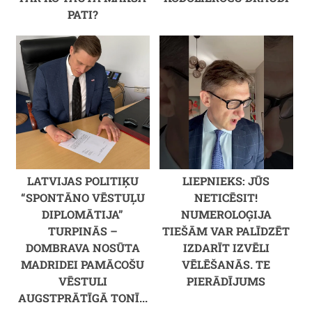
PATI?
LATVIJAS POLITIĶU
LIEPNIEKS: JŪS
“SPONTĀNO VĒSTUĻU
NETICĒSIT!
DIPLOMĀTIJA”
NUMEROLOĢIJA
TURPINĀS –
TIEŠĀM VAR PALĪDZĒT
DOMBRAVA NOSŪTA
IZDARĪT IZVĒLI
MADRIDEI PAMĀCOŠU
VĒLĒŠANĀS. TE
VĒSTULI
PIERĀDĪJUMS
AUGSTPRĀTĪGĀ TONĪ...