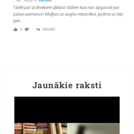
Reply to
Karbīds
Tādēļ pat izcilniekiem jākļūst tādiem kas nav apguvuši pat
pašus pamatus? Muļķus uz augšu nepavilksi, gudros uz leju
gan.
Atbildēt
1
Jaunākie raksti