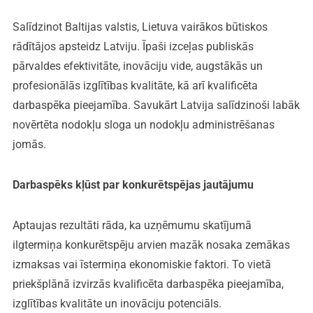
Salīdzinot Baltijas valstis, Lietuva vairākos būtiskos
rādītājos apsteidz Latviju. Īpaši izceļas publiskās
pārvaldes efektivitāte, inovāciju vide, augstākās un
profesionālās izglītības kvalitāte, kā arī kvalificēta
darbaspēka pieejamība. Savukārt Latvija salīdzinoši labāk
novērtēta nodokļu sloga un nodokļu administrēšanas
jomās.
Darbaspēks kļūst par konkurētspējas jautājumu
Aptaujas rezultāti rāda, ka uzņēmumu skatījumā
ilgtermiņa konkurētspēju arvien mazāk nosaka zemākas
izmaksas vai īstermiņa ekonomiskie faktori. To vietā
priekšplānā izvirzās kvalificēta darbaspēka pieejamība,
izglītības kvalitāte un inovāciju potenciāls.