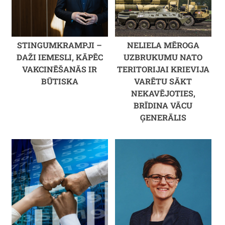
STINGUMKRAMPJI –
NELIELA MĒROGA
DAŽI IEMESLI, KĀPĒC
UZBRUKUMU NATO
VAKCINĒŠANĀS IR
TERITORIJAI KRIEVIJA
BŪTISKA
VARĒTU SĀKT
NEKAVĒJOTIES,
BRĪDINA VĀCU
ĢENERĀLIS