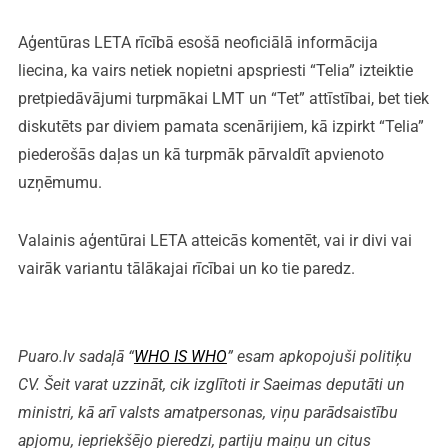
Aģentūras LETA rīcībā esošā neoficiālā informācija
liecina, ka vairs netiek nopietni apspriesti “Telia” izteiktie
pretpiedāvājumi turpmākai LMT un “Tet” attīstībai, bet tiek
diskutēts par diviem pamata scenārijiem, kā izpirkt “Telia”
piederošās daļas un kā turpmāk pārvaldīt apvienoto
uzņēmumu.
Valainis aģentūrai LETA atteicās komentēt, vai ir divi vai
vairāk variantu tālākajai rīcībai un ko tie paredz.
Puaro.lv sadaļā “
WHO IS WHO
” esam apkopojuši politiķu
CV. Šeit varat uzzināt, cik izglītoti ir Saeimas deputāti un
ministri, kā arī valsts amatpersonas, viņu parādsaistību
apjomu, iepriekšējo pieredzi, partiju maiņu un citus