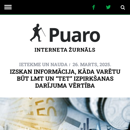
INTERNETA ŽURNĀLS
IETEKME UN NAUDA
26. MARTS, 2025.
IZSKAN INFORMĀCIJA, KĀDA VARĒTU
BŪT LMT UN “TET” IZPIRKŠANAS
DARĪJUMA VĒRTĪBA