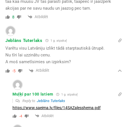
taa kaa muusu JV tas parasti patiik, taapeec ir jaaizperk
akcijas par ne savu naudu un jaazog pec tam.
Atbildēt
8
Jeblāns Tuterlaks
1 g. atpakaļ
Varētu visu Latvāniju izlikt tādā starptautiskā ūtrupē.
Nu tīri lai uzzinātu cenu.
A moš sametīsimies un izpirksim?
Atbildēt
-5
Muļķi par 100 latiem
1 g. atpakaļ
Reply to
Jeblāns Tuterlaks
https://www.saeima.lv/files/14SAZalesshema.pdf
Atbildēt
-4