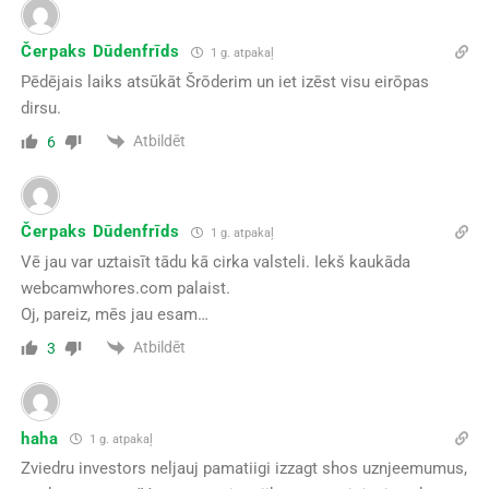
Čerpaks Dūdenfrīds
1 g. atpakaļ
Pēdējais laiks atsūkāt Šrōderim un iet izēst visu eirōpas
dirsu.
Atbildēt
6
Čerpaks Dūdenfrīds
1 g. atpakaļ
Vē jau var uztaisīt tādu kā cirka valsteli. Iekš kaukāda
webcamwhores.com palaist.
Oj, pareiz, mēs jau esam…
Atbildēt
3
haha
1 g. atpakaļ
Zviedru investors neljauj pamatiigi izzagt shos uznjeemumus,