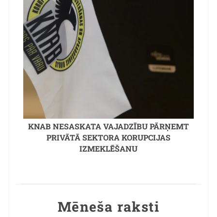
KNAB NESASKATA VAJADZĪBU PĀRŅEMT
PRIVĀTĀ SEKTORA KORUPCIJAS
IZMEKLĒŠANU
Mēneša raksti