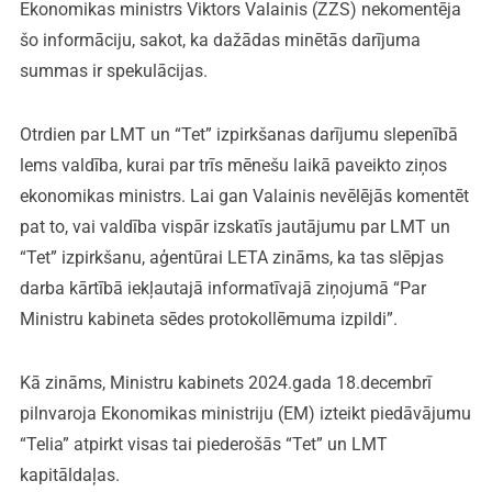
Ekonomikas ministrs Viktors Valainis (ZZS) nekomentēja
šo informāciju, sakot, ka dažādas minētās darījuma
summas ir spekulācijas.
Otrdien par LMT un “Tet” izpirkšanas darījumu slepenībā
lems valdība, kurai par trīs mēnešu laikā paveikto ziņos
ekonomikas ministrs. Lai gan Valainis nevēlējās komentēt
pat to, vai valdība vispār izskatīs jautājumu par LMT un
“Tet” izpirkšanu, aģentūrai LETA zināms, ka tas slēpjas
darba kārtībā iekļautajā informatīvajā ziņojumā “Par
Ministru kabineta sēdes protokollēmuma izpildi”.
Kā zināms, Ministru kabinets 2024.gada 18.decembrī
pilnvaroja Ekonomikas ministriju (EM) izteikt piedāvājumu
“Telia” atpirkt visas tai piederošās “Tet” un LMT
kapitāldaļas.