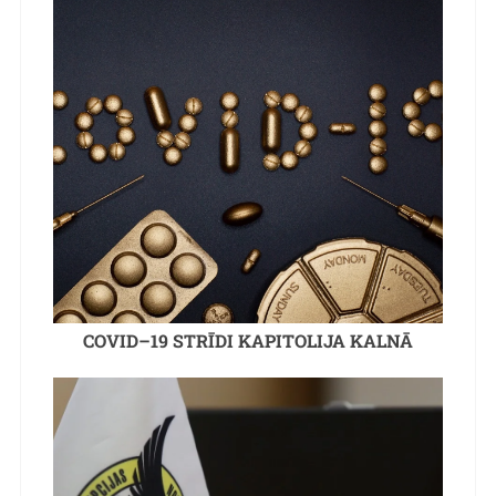
COVID–19 STRĪDI KAPITOLIJA KALNĀ