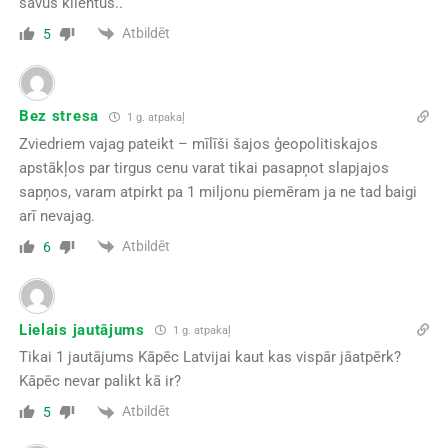
savus klientus..
Atbildēt
5
Bez stresa
1 g. atpakaļ
Zviedriem vajag pateikt – mīlīši šajos ģeopolitiskajos
apstākļos par tirgus cenu varat tikai pasapņot slapjajos
sapņos, varam atpirkt pa 1 miljonu piemēram ja ne tad baigi
arī nevajag.
Atbildēt
6
Lielais jautājums
1 g. atpakaļ
Tikai 1 jautājums Kāpēc Latvijai kaut kas vispār jāatpērk?
Kāpēc nevar palikt kā ir?
Atbildēt
5