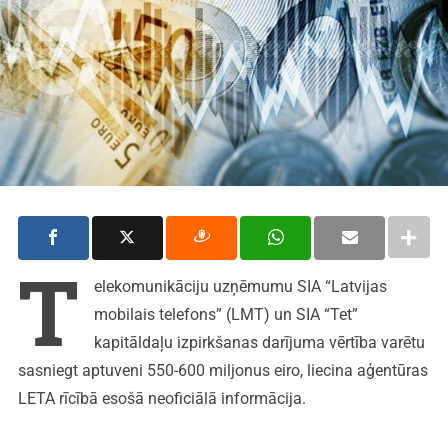
T
elekomunikāciju uzņēmumu SIA “Latvijas
mobilais telefons” (LMT) un SIA “Tet”
kapitāldaļu izpirkšanas darījuma vērtība varētu
sasniegt aptuveni 550-600 miljonus eiro, liecina aģentūras
LETA rīcībā esošā neoficiālā informācija.