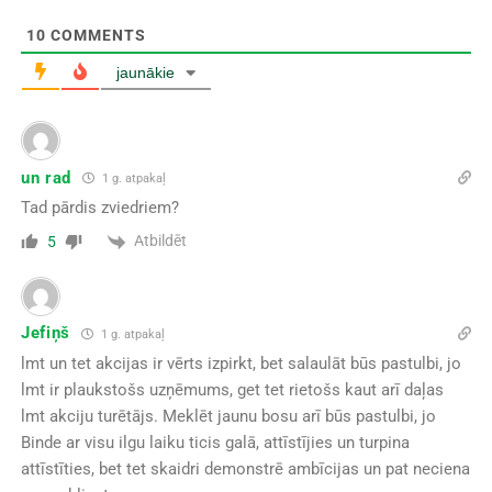
10
COMMENTS
jaunākie
un rad
1 g. atpakaļ
Tad pārdis zviedriem?
Atbildēt
5
Jefiņš
1 g. atpakaļ
lmt un tet akcijas ir vērts izpirkt, bet salaulāt būs pastulbi, jo
lmt ir plaukstošs uzņēmums, get tet rietošs kaut arī daļas
lmt akciju turētājs. Meklēt jaunu bosu arī būs pastulbi, jo
Binde ar visu ilgu laiku ticis galā, attīstījies un turpina
attīstīties, bet tet skaidri demonstrē ambīcijas un pat neciena