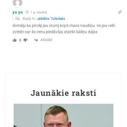
yo yo
1 g. atpakaļ
Reply to
Jeblāns Tuterlaks
domāju ka pircēji jau stumj kopā maxo naudiņu. ne jau velti
zviedri oar šo cenu piedāvāja atpirkt bāliņu daļas
Atbildēt
5
Jaunākie raksti