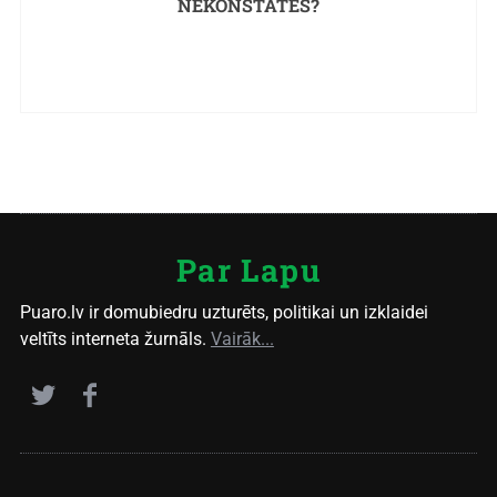
NEKONSTATĒS?
Par Lapu
Puaro.lv ir domubiedru uzturēts, politikai un izklaidei
veltīts interneta žurnāls.
Vairāk...