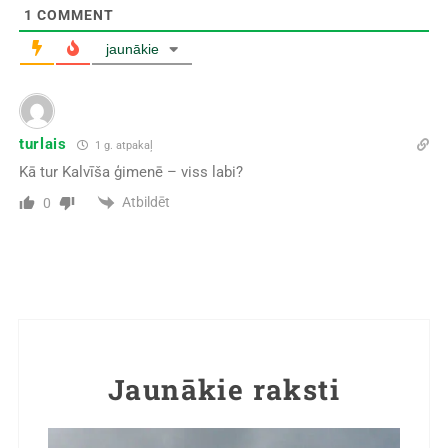
1
COMMENT
jaunākie
turlais
1 g. atpakaļ
Kā tur Kalvīša ģimenē – viss labi?
Atbildēt
0
Jaunākie raksti