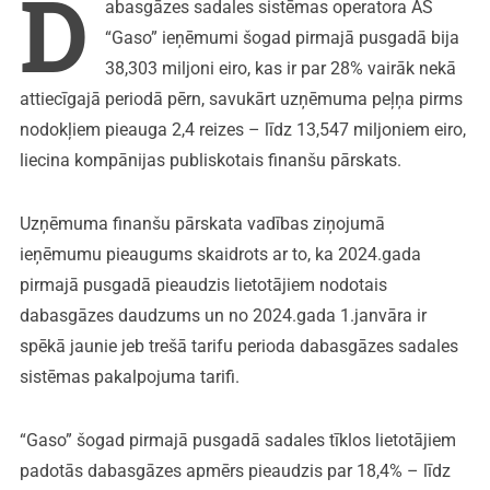
D
abasgāzes sadales sistēmas operatora AS
“Gaso” ieņēmumi šogad pirmajā pusgadā bija
38,303 miljoni eiro, kas ir par 28% vairāk nekā
attiecīgajā periodā pērn, savukārt uzņēmuma peļņa pirms
nodokļiem pieauga 2,4 reizes – līdz 13,547 miljoniem eiro,
liecina kompānijas publiskotais finanšu pārskats.
Uzņēmuma finanšu pārskata vadības ziņojumā
ieņēmumu pieaugums skaidrots ar to, ka 2024.gada
pirmajā pusgadā pieaudzis lietotājiem nodotais
dabasgāzes daudzums un no 2024.gada 1.janvāra ir
spēkā jaunie jeb trešā tarifu perioda dabasgāzes sadales
sistēmas pakalpojuma tarifi.
“Gaso” šogad pirmajā pusgadā sadales tīklos lietotājiem
padotās dabasgāzes apmērs pieaudzis par 18,4% – līdz