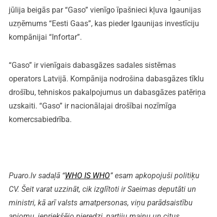
jūlija beigās par “Gaso” vienīgo īpašnieci kļuva Igaunijas
uzņēmums “Eesti Gaas”, kas pieder Igaunijas investīciju
kompānijai “Infortar”.
“Gaso” ir vienīgais dabasgāzes sadales sistēmas
operators Latvijā. Kompānija nodrošina dabasgāzes tīklu
drošību, tehniskos pakalpojumus un dabasgāzes patēriņa
uzskaiti. “Gaso” ir nacionālajai drošībai nozīmīga
komercsabiedrība.
Puaro.lv sadaļā “
WHO IS WHO
” esam apkopojuši politiķu
CV. Šeit varat uzzināt, cik izglītoti ir Saeimas deputāti un
ministri, kā arī valsts amatpersonas, viņu parādsaistību
apjomu, iepriekšējo pieredzi, partiju maiņu un citus