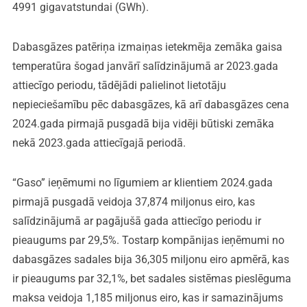
4991 gigavatstundai (GWh).
Dabasgāzes patēriņa izmaiņas ietekmēja zemāka gaisa
temperatūra šogad janvārī salīdzinājumā ar 2023.gada
attiecīgo periodu, tādējādi palielinot lietotāju
nepieciešamību pēc dabasgāzes, kā arī dabasgāzes cena
2024.gada pirmajā pusgadā bija vidēji būtiski zemāka
nekā 2023.gada attiecīgajā periodā.
“Gaso” ieņēmumi no līgumiem ar klientiem 2024.gada
pirmajā pusgadā veidoja 37,874 miljonus eiro, kas
salīdzinājumā ar pagājušā gada attiecīgo periodu ir
pieaugums par 29,5%. Tostarp kompānijas ieņēmumi no
dabasgāzes sadales bija 36,305 miljonu eiro apmērā, kas
ir pieaugums par 32,1%, bet sadales sistēmas pieslēguma
maksa veidoja 1,185 miljonus eiro, kas ir samazinājums