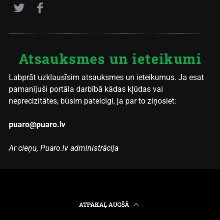
Atsauksmes un ieteikumi
Labprāt uzklausīsim atsauksmes un ieteikumus. Ja esat
pamanījuši portāla darbībā kādas kļūdas vai
neprecizitātes, būsim pateicīgi, ja par to ziņosiet:
puaro@puaro.lv
Ar cieņu, Puaro.lv administrācija
ATPAKAĻ AUGŠĀ