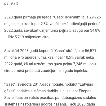
par 9,7%.
2023.gada pirmajā pusgadā “Gaso” ieņēmumi bija 29,926
miljoni eiro, kas ir par 2,3% vairāk nekā attiecīgajā periodā
2022.gadā, savukārt uzņēmuma peļņa pieauga par 34,8%
– līdz 5,719 miljoniem eiro.
Savukārt 2023.gadā kopumā “Gaso” strādāja ar 56,571
miljona eiro apgrozījumu, kas ir par 10,5% vairāk nekā
2022.gadā, kā arī uzņēmums guva peļņu 7,246 miljonu
eiro apmērā pretstatā zaudējumiem gadu iepriekš.
“Gaso” izveidota 2017.gada nogalē, nodalot “Latvijas
gāzes” sadales sistēmas darbību un izpildot Eiropas
Savienības un valsts prasības par dabasgāzes sadales
sistēmas neatkarības nodrošināšanu. Taču 2023.gada