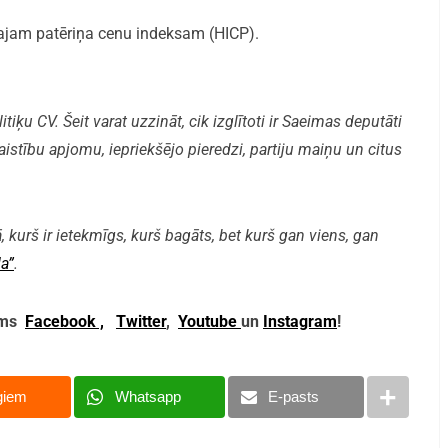
otajam patēriņa cenu indeksam (HICP).
iķu CV. Šeit varat uzzināt, cik izglītoti ir Saeimas deputāti
aistību apjomu, iepriekšējo pieredzi, partiju maiņu un citus
, kurš ir ietekmīgs, kurš bagāts, bet kurš gan viens, gan
a”
.
mums
Facebook ,
Twitter
,
Youtube
un
Instagram
!
giem
Whatsapp
E-pasts