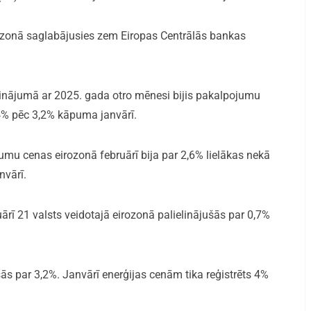
rozonā saglabājusies zem Eiropas Centrālās bankas
dzinājumā ar 2025. gada otro mēnesi bijis pakalpojumu
4% pēc 3,2% kāpuma janvārī.
umu cenas eirozonā februārī bija par 2,6% lielākas nekā
nvārī.
uārī 21 valsts veidotajā eirozonā palielinājušās par 0,7%
s par 3,2%. Janvārī enerģijas cenām tika reģistrēts 4%