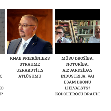
KNAB PRIEKŠNIEKS
MŪSU DROŠĪBA,
STRAUME
NOTURĪBA,
UZRAKSTĪJIS
AIZSARDZĪBAS
C
ATLŪGUMU
INDUSTRIJA. VAI
M
ESAM DRONU
KO
LIELVALSTS?
I?
KODOLIEROČU DRAUDI