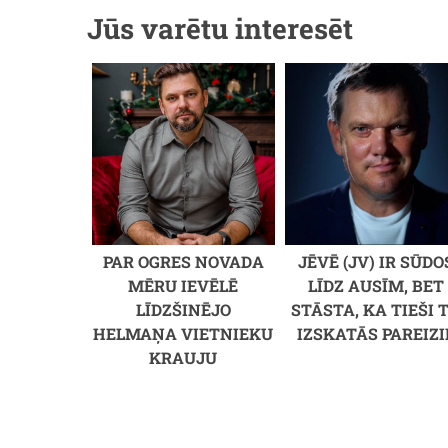
Jūs varētu interesēt
PAR OGRES NOVADA
JĒVĒ (JV) IR SŪDO
MĒRU IEVĒLĒ
LĪDZ AUSĪM, BET
LĪDZŠINĒJO
STĀSTA, KA TIEŠI 
HELMAŅA VIETNIEKU
IZSKATĀS PAREIZI
KRAUJU