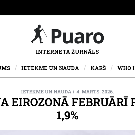
INTERNETA ŽURNĀLS
UMS
IETEKME UN NAUDA
KARŠ
WHO 
IETEKME UN NAUDA
4. MARTS, 2026.
A EIROZONĀ FEBRUĀRĪ 
1,9%