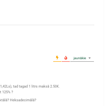
jaunākie
 (1,42Ls), tad tagad 1 litrs maksā 2.50€.
ūt 125% ?
 Oktālā? Heksadecimālā?