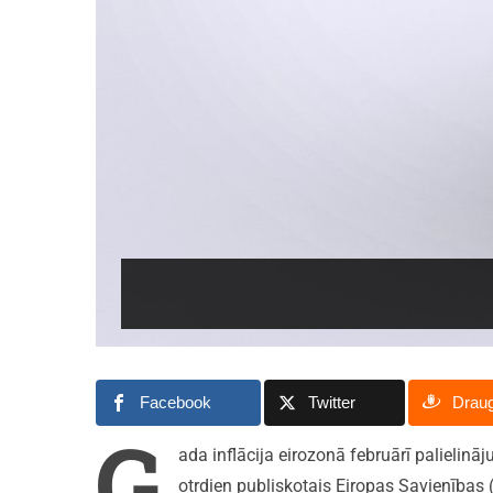
Facebook
Twitter
Drau
G
ada inflācija eirozonā februārī palielināj
otrdien publiskotais Eiropas Savienības (