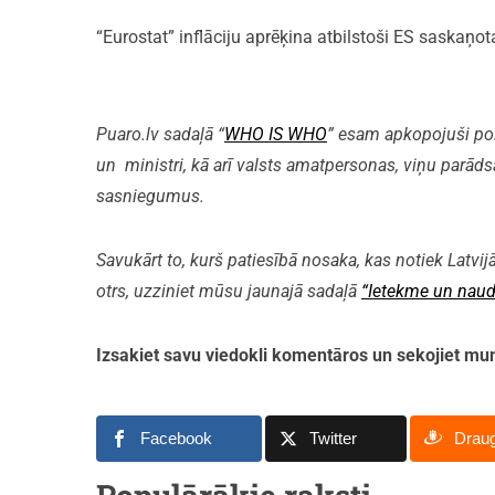
“Eurostat” inflāciju aprēķina atbilstoši ES saskaņ
Puaro.lv sadaļā “
WHO IS WHO
” esam apkopojuši polit
un ministri, kā arī valsts amatpersonas, viņu parāds
sasniegumus.
Savukārt to, kurš patiesībā nosaka, kas notiek Latvijā
otrs, uzziniet mūsu jaunajā sadaļā
“Ietekme un naud
Izsakiet savu viedokli komentāros un sekojiet 
Facebook
Twitter
Drau