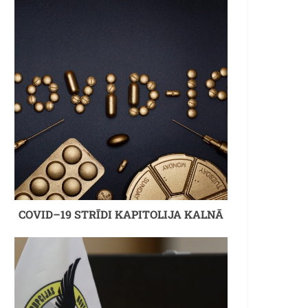
COVID–19 STRĪDI KAPITOLIJA KALNĀ