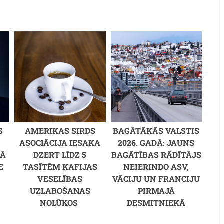
S
AMERIKAS SIRDS
BAGĀTĀKĀS VALSTIS
ASOCIĀCIJA IESAKA
2026. GADĀ: JAUNS
TĀ
DZERT LĪDZ 5
BAGĀTĪBAS RĀDĪTĀJS
E
TASĪTĒM KAFIJAS
NEIERINDO ASV,
VESELĪBAS
VĀCIJU UN FRANCIJU
UZLABOŠANAS
PIRMAJĀ
NOLŪKOS
DESMITNIEKĀ