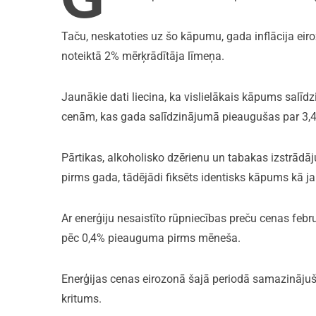
Taču, neskatoties uz šo kāpumu, gada inflācija ei
noteiktā 2% mērķrādītāja līmeņa.
Jaunākie dati liecina, ka vislielākais kāpums salī
cenām, kas gada salīdzinājumā pieaugušas par 3,
Pārtikas, alkoholisko dzērienu un tabakas izstrādāj
pirms gada, tādējādi fiksēts identisks kāpums kā ja
Ar enerģiju nesaistīto rūpniecības preču cenas febr
pēc 0,4% pieauguma pirms mēneša.
Enerģijas cenas eirozonā šajā periodā samazinājušā
kritums.