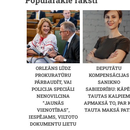
Populārākie raksti
ORLEĀNS LŪDZ
DEPUTĀTU
PROKURATŪRU
KOMPENSĀCIJAS
PĀRBAUDĪT, VAI
SANIKNO
POLICIJA SPECIĀLI
SABIEDRĪBU: KĀPĒ
NENOVILCINA
TAUTAS KALPIE
“JAUNĀS
APMAKSĀ TO, PAR 
VIENOTĪBAS”,
TAUTA MAKSĀ PAT
IESPĒJAMS, VILTOTO
DOKUMENTU LIETU