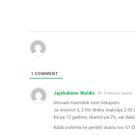
1
COMMENT
Jajebuhens Waldis
5 mēnešus atpakaļ
Intrsant matmātik tiem liekajiem.
Ja ieviešot €, 2 litri Brālis maksāja 2.05
Kā pa 12 gadiem, skaitot pa 2%, var dab
Kādā sistēmā tie perdeļi skaita tos %?