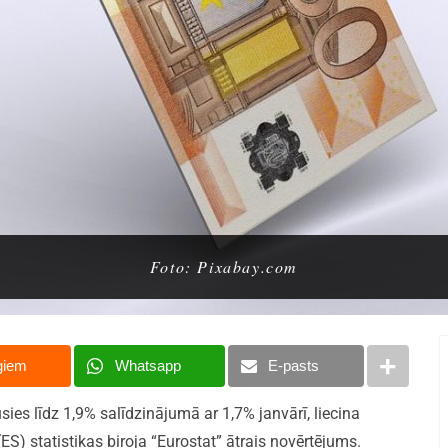
Foto: Pixabay.com
giem
Whatsapp
E-pasts
usies līdz 1,9% salīdzinājumā ar 1,7% janvārī, liecina
ES) statistikas biroja “Eurostat” ātrais novērtējums.