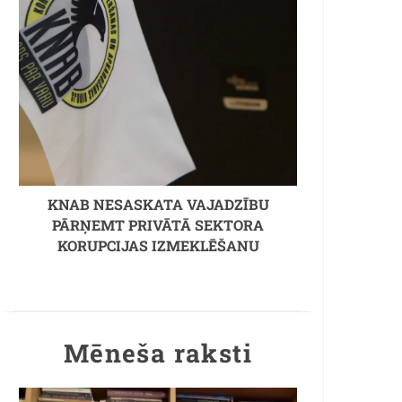
KNAB NESASKATA VAJADZĪBU
PĀRŅEMT PRIVĀTĀ SEKTORA
KORUPCIJAS IZMEKLĒŠANU
Mēneša raksti