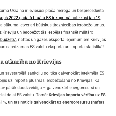
ukuma Ukrainā ir ieviesusi plaša mēroga un bezprecedenta
kopš 2022.gada februāra ES ir kopumā noteikusi jau 19
ša sākuma ietver arī būtiskus tirdzniecības ierobežojumus,
 Krieviju un ierobežot tās iespējas finansēt militāro
a budžets”
, naftas un gāzes eksporta ieņēmumiem Krievijas
aiņas saredzamas ES valstu eksporta un importa statistikā?
a atkarība no Krievijas
un savstarpējā sankciju politika galvenokārt ietekmēja ES
ir bijis uz importa plūsmas ierobežošanu no Krievijas. Kā
nav pārāk daudzveidīga – galvenokārt energoresursi un
lielai daļai ES valstu. Tomēr
Krievijas importa vērtība uz ES
i ¾, un tas noticis galvenokārt uz energoresursu (naftas