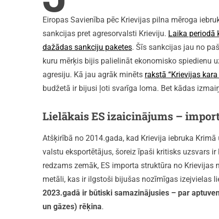
Eiropas Savienība pēc Krievijas pilna mēroga iebr
sankcijas pret agresorvalsti Krieviju.
Laika periodā 
dažādas sankciju paketes
. Šīs sankcijas jau no pa
kuru mērķis bijis palielināt ekonomisko spiedienu uz
agresiju. Kā jau agrāk minēts
rakstā “Krievijas kar
budžetā ir bijusi ļoti svarīga loma. Bet kādas izm
Lielākais ES izaicinājums – import
Atšķirībā no 2014.gada, kad Krievija iebruka Krimā 
valstu eksportētājus, šoreiz īpaši kritisks uzsvars 
redzams zemāk, ES importa struktūra no Krievijas 
metāli, kas ir ilgstoši bijušas nozīmīgas izejvielas 
2023.gadā ir būtiski samazinājusies – par aptuven
un gāzes) rēķina
.