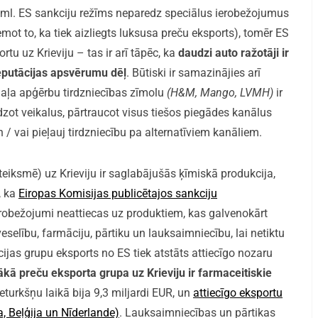
u.tml. ES sankciju režīms neparedz speciālus ierobežojumus
ot to, ka tiek aizliegts luksusa preču eksports), tomēr ES
tu uz Krieviju – tas ir arī tāpēc, ka
daudzi auto ražotāji ir
 reputācijas apsvērumu dēļ
. Būtiski ir samazinājies arī
 daļa apģērbu tirdzniecības zīmolu
(H&M, Mango, LVMH)
ir
lēdzot veikalus, pārtraucot visus tiešos piegādes kanālus
n / vai pieļauj tirdzniecību pa alternatīviem kanāliem.
iksmē) uz Krieviju ir saglabājušās ķīmiskā produkcija,
, ka
Eiropas Komisijas publicētajos sankciju
robežojumi neattiecas uz produktiem, kas galvenokārt
eselību, farmāciju, pārtiku un lauksaimniecību, lai netiktu
cijas grupu eksports no ES tiek atstāts attiecīgo nozaru
lākā preču eksporta grupa uz Krieviju ir farmaceitiskie
turkšņu laikā bija 9,3 miljardi EUR, un
attiecīgo eksportu
a, Beļģija un Nīderlande)
. Lauksaimniecības un pārtikas