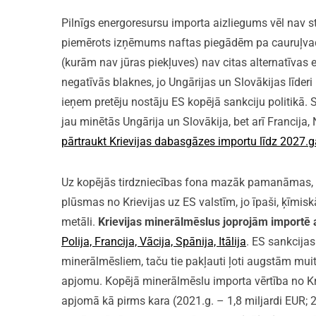
Pilnīgs energoresursu importa aizliegums vēl nav s
piemērots izņēmums naftas piegādēm pa cauruļvadu
(kurām nav jūras piekļuves) nav citas alternatīvas 
negatīvās blaknes, jo Ungārijas un Slovākijas līderi 
ieņem pretēju nostāju ES kopējā sankciju politikā. 
jau minētās Ungārija un Slovākija, bet arī Francija,
pārtraukt Krievijas dabasgāzes importu līdz 2027
Uz kopējās tirdzniecības fona mazāk pamanāmas, to
plūsmas no Krievijas uz ES valstīm, jo īpaši, ķīmis
metāli.
Krievijas minerālmēslus joprojām importē
Polija, Francija, Vācija, Spānija, Itālija
. ES sankcijas
minerālmēsliem, taču tie pakļauti ļoti augstām mui
apjomu. Kopējā minerālmēslu importa vērtība no Kr
apjomā kā pirms kara (2021.g. – 1,8 miljardi EUR; 