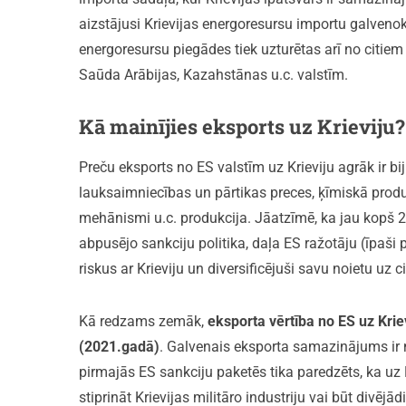
aizstājusi Krievijas energoresursu importu galvenok
energoresursu piegādes tiek uzturētas arī no citiem r
Saūda Arābijas, Kazahstānas u.c. valstīm.
Kā mainījies eksports uz Krieviju?
Preču eksports no ES valstīm uz Krieviju agrāk ir bi
lauksaimniecības un pārtikas preces, ķīmiskā produ
mehānismi u.c. produkcija. Jāatzīmē, ka jau kopš 
abpusējo sankciju politika, daļa ES ražotāju (īpaši 
riskus ar Krieviju un diversificējuši savu noietu uz c
Kā redzams zemāk,
eksporta vērtība no
ES uz Krie
(2021.gadā)
. Galvenais eksporta samazinājums ir 
pirmajās ES sankciju paketēs tika paredzēts, ka uz K
stiprināt Krievijas militāro industriju vai būt divēj