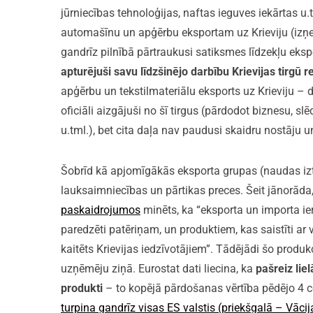
jūrniecības tehnoloģijas, naftas ieguves iekārtas 
automašīnu un apģērbu eksportam uz Krieviju (izņem
gandrīz pilnībā pārtraukusi satiksmes līdzekļu ekspor
apturējuši savu līdzšinējo darbību Krievijas tirgū
apģērbu un tekstilmateriālu eksports uz Krieviju –
oficiāli aizgājuši no šī tirgus (pārdodot biznesu, s
u.tml.), bet cita daļa nav paudusi skaidru nostāju u
Šobrīd kā apjomīgākās eksporta grupas (naudas izte
lauksaimniecības un pārtikas preces. Šeit jānorāda
paskaidrojumos
minēts, ka “eksporta un importa ie
paredzēti patēriņam, un produktiem, kas saistīti ar v
kaitēts Krievijas iedzīvotājiem”. Tādējādi šo produk
uzņēmēju ziņā. Eurostat dati liecina, ka
pašreiz lie
produkti
– to kopējā pārdošanas vērtība pēdējo 4 ce
turpina gandrīz visas ES valstis (priekšgalā – Vācij