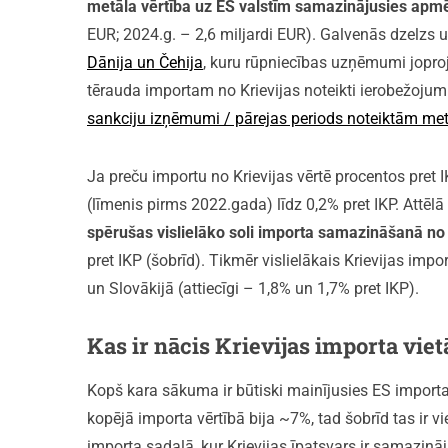
metāla vērtība uz ES valstīm samazinājusies apm
EUR; 2024.g. – 2,6 miljardi EUR). Galvenās dzelzs u
Dānija un Čehija
, kuru rūpniecības uzņēmumi jopro
tērauda importam no Krievijas noteikti ierobežojumi
sankciju izņēmumi / pārejas periods noteiktām me
Ja preču importu no Krievijas vērtē procentos pret 
(līmenis pirms 2022.gada) līdz 0,2% pret IKP. Attēl
spērušas vislielāko soli importa samazināšanā no 
pret IKP (šobrīd). Tikmēr vislielākais Krievijas imp
un Slovākijā (attiecīgi – 1,8% un 1,7% pret IKP).
Kas ir nācis Krievijas importa viet
Kopš kara sākuma ir būtiski mainījusies ES importa
kopējā importa vērtībā bija ~7%, tad šobrīd tas ir
importa sadaļā, kur Krievijas īpatsvars ir samazināj