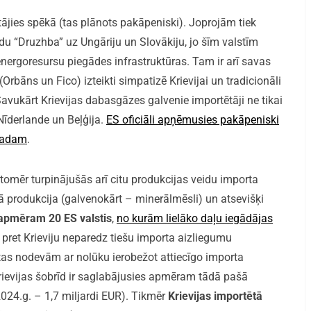
tājies spēkā (tas plānots pakāpeniski). Joprojām tiek
 “Druzhba” uz Ungāriju un Slovākiju, jo šīm valstīm
energoresursu piegādes infrastruktūras. Tam ir arī savas
(Orbāns un Fico) izteikti simpatizē Krievijai un tradicionāli
Savukārt Krievijas dabasgāzes galvenie importētāji ne tikai
 Nīderlande un Beļģija.
ES oficiāli apņēmusies pakāpeniski
.gadam
.
mēr turpinājušās arī citu produkcijas veidu importa
kā produkcija (galvenokārt – minerālmēsli) un atsevišķi
 apmēram 20 ES valstis
,
no kurām lielāko daļu iegādājas
 pret Krieviju neparedz tiešu importa aizliegumu
tas nodevām ar nolūku ierobežot attiecīgo importa
ievijas šobrīd ir saglabājusies apmēram tādā pašā
2024.g. – 1,7 miljardi EUR). Tikmēr
Krievijas importētā