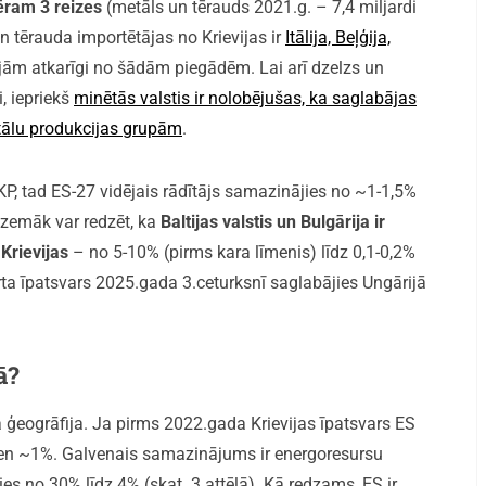
ēram 3 reizes
(metāls un tērauds 2021.g. – 7,4 miljardi
n tērauda importētājas no Krievijas ir
Itālija, Beļģija,
jām atkarīgi no šādām piegādēm. Lai arī dzelzs un
, iepriekš
minētās valstis ir nolobējušas, ka saglabājas
tālu produkcijas grupām
.
IKP, tad ES-27 vidējais rādītājs samazinājies no ~1-1,5%
ā zemāk var redzēt, ka
Baltijas valstis un Bulgārija ir
Krievijas
– no 5-10% (pirms kara līmenis) līdz 0,1-0,2%
orta īpatsvars 2025.gada 3.ceturksnī saglabājies Ungārijā
ā?
 ģeogrāfija. Ja pirms 2022.gada Krievijas īpatsvars ES
 vien ~1%. Galvenais samazinājums ir energoresursu
ies no 30% līdz 4% (skat. 3.attēlā). Kā redzams, ES ir