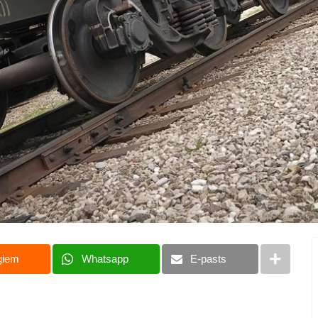
giem
Whatsapp
E-pasts