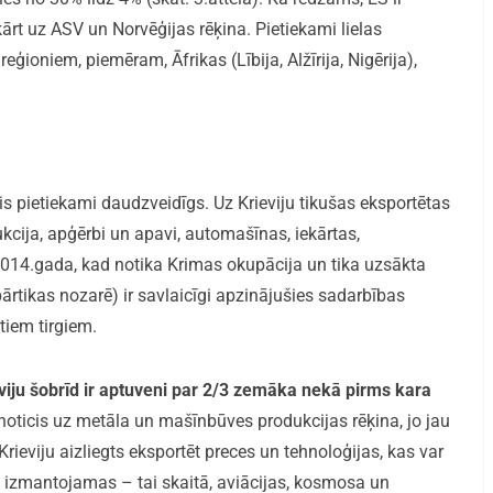
ārt uz ASV un Norvēģijas rēķina. Pietiekami lielas
eģioniem, piemēram, Āfrikas (Lībija, Alžīrija, Nigērija),
jis pietiekami daudzveidīgs. Uz Krieviju tikušas eksportētas
kcija, apģērbi un apavi, automašīnas, iekārtas,
2014.gada, kad notika Krimas okupācija un tika uzsākta
pārtikas nozarē) ir savlaicīgi apzinājušies sadarbības
itiem tirgiem.
viju šobrīd ir aptuveni par 2/3 zemāka nekā pirms kara
noticis uz metāla un mašīnbūves produkcijas rēķina, jo jau
rieviju aizliegts eksportēt preces un tehnoloģijas, kas var
ādi izmantojamas – tai skaitā, aviācijas, kosmosa un