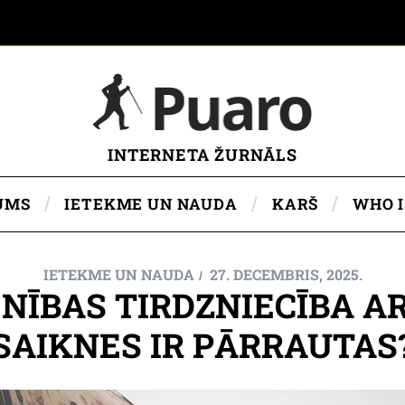
INTERNETA ŽURNĀLS
UMS
IETEKME UN NAUDA
KARŠ
WHO 
IETEKME UN NAUDA
27. DECEMBRIS, 2025.
NĪBAS TIRDZNIECĪBA AR
SAIKNES IR PĀRRAUTAS