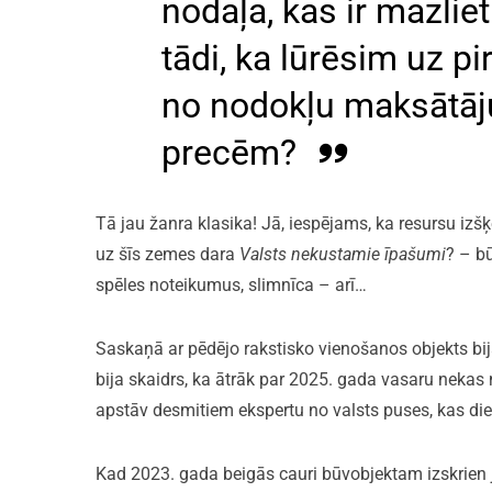
nodaļa, kas ir mazlie
tādi, ka lūrēsim uz pi
no nodokļu maksātāj
precēm?
Tā jau žanra klasika! Jā, iespējams, ka resursu iz
uz šīs zemes dara
Valsts nekustamie īpašumi
? – bū
spēles noteikumus, slimnīca – arī…
Saskaņā ar pēdējo rakstisko vienošanos objekts bij
bija skaidrs, ka ātrāk par 2025. gada vasaru nekas 
apstāv desmitiem ekspertu no valsts puses, kas die
Kad 2023. gada beigās cauri būvobjektam izskrien