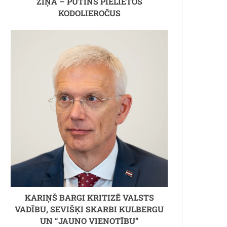
ZIŅA – PUTINS PIELIETOS
KODOLIEROČUS
KARIŅŠ BARGI KRITIZĒ VALSTS
VADĪBU, SEVIŠĶI SKARBI KULBERGU
UN “JAUNO VIENOTĪBU”