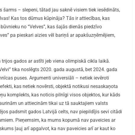
s šarms – slepeni, tātad jau saknē visiem tiek iesēdināts,
alvas! Kas tos dūmus kūpināja? Tās ir attiecības, kas
lo būvnieku no “Velves”, kas šajās dienās piedzīvo
es” pa pieskari aizies vēl bariņš ar apakšuzņēmējiem,
 trijos gados ar astīti jeb viena olimpiskā cikla laikā.
Velvi” tika noslēgts 2020. gada augustā, bet 2024. gada
mnīcas puses. Argumenti universiāli – netiek ievēroti
efekti, kas netiek novērsti, objektā notikusi nesaskaņota
komplekts, kas noticis pilnīgi visos objektos, kur kāds
aurinām un attiecinām tikai uz tā sauktajiem valsts
jos padsmit gados Latvijā celts, nav piepildījis sevi citādi
umiem. Pieņemsim, ka mums kopumā nav paveicies ar
skums ļauj arī apgalvot, ka nav paveicies arī ar kaut ko