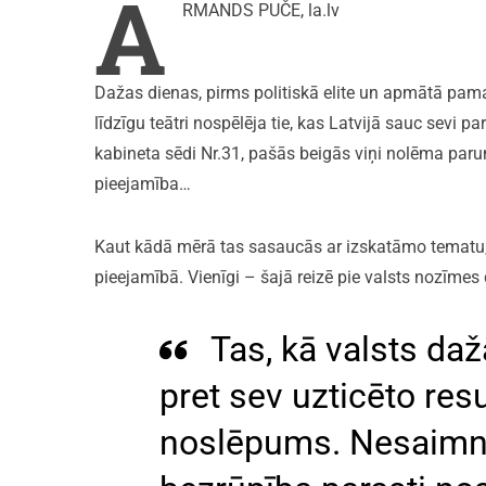
A
RMANDS PUČE, la.lv
Dažas dienas, pirms politiskā elite un apmātā pama
līdzīgu teātri nospēlēja tie, kas Latvijā sauc sevi 
kabineta sēdi Nr.31, pašās beigās viņi nolēma paru
pieejamība…
Kaut kādā mērā tas sasaucās ar izskatāmo tematu,
pieejamībā. Vienīgi – šajā reizē pie valsts nozīmes 
Tas, kā valsts da
pret sev uzticēto res
noslēpums. Nesaimni