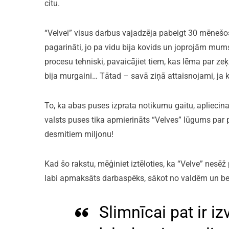
citu.
“Velvei” visus darbus vajadzēja pabeigt 30 mēnešos
pagarināti, jo pa vidu bija kovids un joprojām mum
procesu tehniski, pavaicājiet tiem, kas lēma par zeķ
bija murgaini… Tātad – savā ziņā attaisnojami, ja k
To, ka abas puses izprata notikumu gaitu, apliecina
valsts puses tika apmierināts “Velves” lūgums par 
desmitiem miljonu!
Kad šo rakstu, mēģiniet iztēloties, ka “Velve” nesēž 
labi apmaksāts darbaspēks, sākot no valdēm un be
Slimnīcai pat ir i