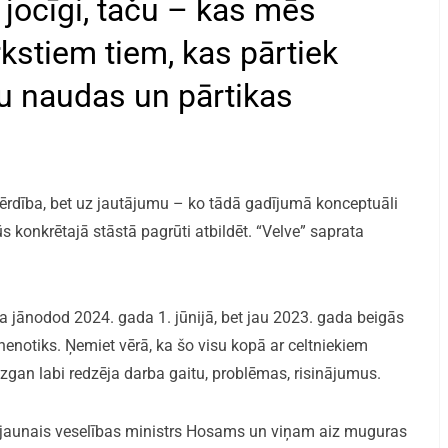
t jocīgi, taču – kas mēs
rkstiem tiem, kas pārtiek
u naudas un pārtikas
šķērdība, bet uz jautājumu – ko tādā gadījumā konceptuāli
s konkrētajā stāstā pagrūti atbildēt. “Velve” saprata
a jānodod 2024. gada 1. jūnijā, bet jau 2023. gada beigās
nenotiks. Ņemiet vērā, ka šo visu kopā ar celtniekiem
zgan labi redzēja darba gaitu, problēmas, risinājumus.
 jaunais veselības ministrs Hosams un viņam aiz muguras