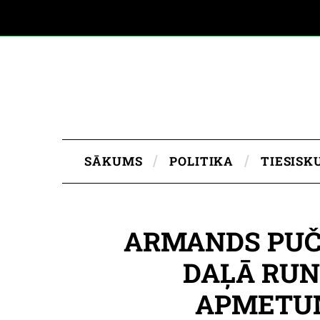
SĀKUMS
POLITIKA
TIESISK
ARMANDS PUČE
DAĻĀ RUN
APMETUM