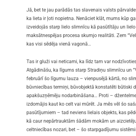
Jā, bet te jau parādās tas slavenais valsts pārvalde
ka lieta ir ļoti nopietna. Nenāciet klāt, mums kūp g
izveidojās starp lielo slimnīcu kā pasūtītāju un lie
maksātnespējas procesa skumjo realitāti. Zem “Velv
kas visi sēdēja vienā vagonā…
Tas ir gluži vai neticami, ka līdz tam var nodzīvoties
Atgādināšu, ka līgums starp Stradiņu slimnīcu un “
februārī šo līgumu lauza – vienpusējā kārtā, no sli
būvniecības termiņi, būvobjektā konstatēti būtiski d
apakšuzņēmēju nodarbināšana… Proti – džentelmeņu 
izdomājis kaut ko celt vai mūrēt. Ja mēs vēl šo saš
pasūtījumiem – tad neviens lielais objekts, kas pēdē
kā caur nepārtrauktām šādām mokām un aizcietēj
celtniecības nozari, bet – šo starpgadījumu sistēmi