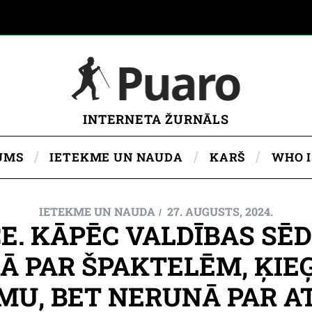
INTERNETA ŽURNĀLS
UMS
IETEKME UN NAUDA
KARŠ
WHO 
IETEKME UN NAUDA
27. AUGUSTS, 2024.
. KĀPĒC VALDĪBAS SĒ
Ā PAR ŠPAKTELĒM, ĶIE
U, BET NERUNĀ PAR AT