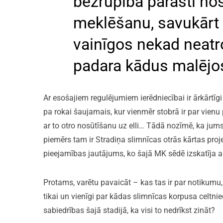
bezrūpība parasti no
meklēšanu, savukārt t
vainīgos nekad neatro
padara kādus malējo
Ar esošajiem regulējumiem ierēdniecībai ir ārkārtīgi ēr
pa rokai šaujamais, kur vienmēr stobrā ir par vienu
ar to otro nosūtīšanu uz elli… Tādā nozīmē, ka jums 
piemērs tam ir Stradiņa slimnīcas otrās kārtas proj
pieejamības jautājums, ko šajā MK sēdē izskatīja a
Protams, varētu pavaicāt – kas tas ir par notikumu
tikai un vienīgi par kādas slimnīcas korpusa celtniec
sabiedrības šajā stadijā, ka visi to nedrīkst zināt?