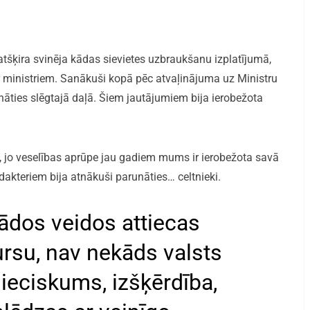
tšķira svinēja kādas sievietes uzbraukšanu izplatījumā,
par ministriem. Sanākuši kopā pēc atvaļinājuma uz Ministru
nāties slēgtajā daļā. Šiem jautājumiem bija ierobežota
 jo veselības aprūpe jau gadiem mums ir ierobežota savā
dakteriem bija atnākuši parunāties… celtnieki.
žādos veidos attiecas
ursu, nav nekāds valsts
eciskums, izšķērdība,