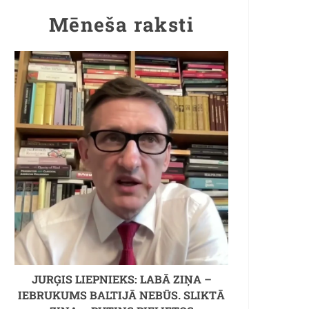
Mēneša raksti
JURĢIS LIEPNIEKS: LABĀ ZIŅA –
IEBRUKUMS BALTIJĀ NEBŪS. SLIKTĀ