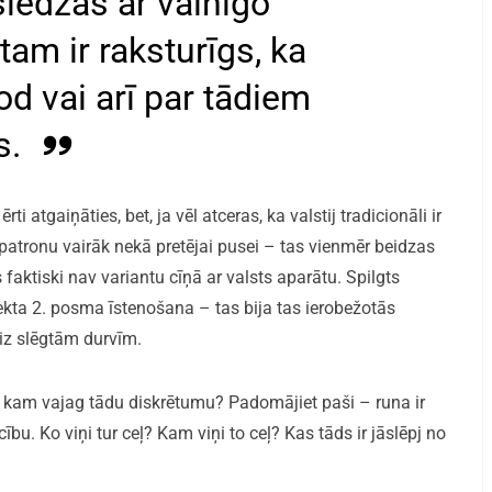
slēdzas ar vainīgo
am ir raksturīgs, ka
d vai arī par tādiem
s.
ti atgaiņāties, bet, ja vēl atceras, ka valstij tradicionāli ir
 patronu vairāk nekā pretējai pusei – tas vienmēr beidzas
faktiski nav variantu cīņā ar valsts aparātu. Spilgts
ekta 2. posma īstenošana – tas bija tas ierobežotās
iz slēgtām durvīm.
, kam vajag tādu diskrētumu? Padomājiet paši – runa ir
ību. Ko viņi tur ceļ? Kam viņi to ceļ? Kas tāds ir jāslēpj no