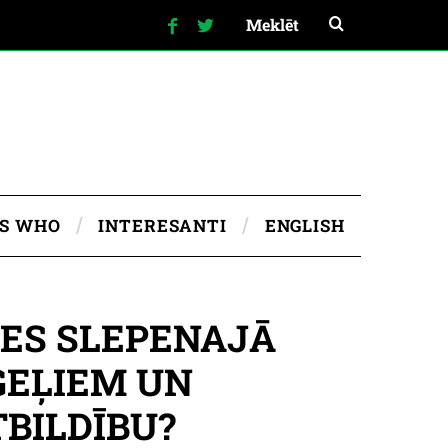
IS WHO
INTERESANTI
ENGLISH
DES SLEPENAJĀ
ĢEĻIEM UN
BILDĪBU?