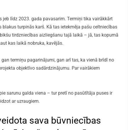
 jeb līdz 2023. gada pavasarim. Termiņi tika vairākkārt
s blakus turpinās karš. Kā tas ietekmēja pašu celtniecības
bikšu tirdzniecības aizliegšanu tajā laikā – jā, tas kopumā
aut kas laikā nobruka, kavējās.
 gan termiņu pagarinājumi, gan arī tas, ka vienā brīdī no
projekta objektīvo sadārdzinājumu. Par vairākiem
pie sarunu galda viena – tur pretī no pasūtītāja puses ir
idzot ar uzraugiem.
zveidota sava būvniecības