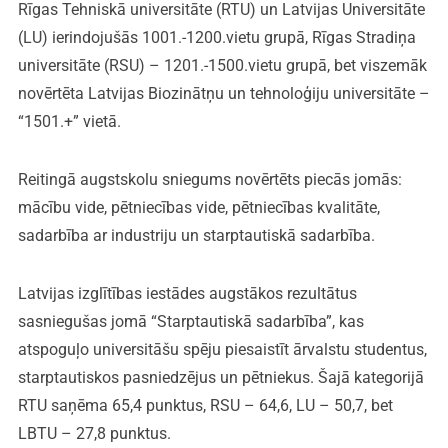
Rīgas Tehniskā universitāte (RTU) un Latvijas Universitāte
(LU) ierindojušās 1001.-1200.vietu grupā, Rīgas Stradiņa
universitāte (RSU) – 1201.-1500.vietu grupā, bet viszemāk
novērtēta Latvijas Biozinātņu un tehnoloģiju universitāte –
“1501.+” vietā.
Reitingā augstskolu sniegums novērtēts piecās jomās:
mācību vide, pētniecības vide, pētniecības kvalitāte,
sadarbība ar industriju un starptautiskā sadarbība.
Latvijas izglītības iestādes augstākos rezultātus
sasniegušas jomā “Starptautiskā sadarbība”, kas
atspoguļo universitāšu spēju piesaistīt ārvalstu studentus,
starptautiskos pasniedzējus un pētniekus. Šajā kategorijā
RTU saņēma 65,4 punktus, RSU – 64,6, LU – 50,7, bet
LBTU – 27,8 punktus.