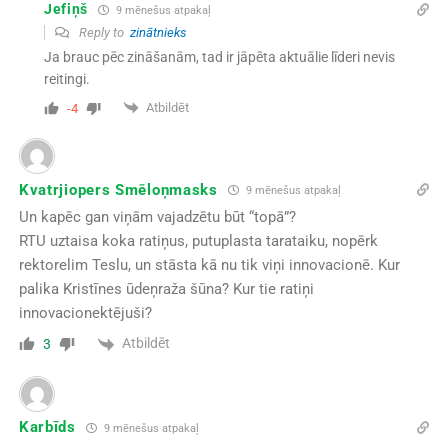
Jefiņš
9 mēnešus atpakaļ
Reply to
zinātnieks
Ja brauc pēc zināšanām, tad ir jāpēta aktuālie līderi nevis
reitingi.
Atbildēt
-4
Kvatrjiopers Smēloņmasks
9 mēnešus atpakaļ
Un kapēc gan viņām vajadzētu būt “topā”?
RTU uztaisa koka ratiņus, putuplasta tarataiku, nopērk
rektorelim Teslu, un stāsta kā nu tik viņi innovacionē. Kur
palika Kristīnes ūdeņraža šūna? Kur tie ratiņi
innovacionektējuši?
Atbildēt
3
Karbīds
9 mēnešus atpakaļ