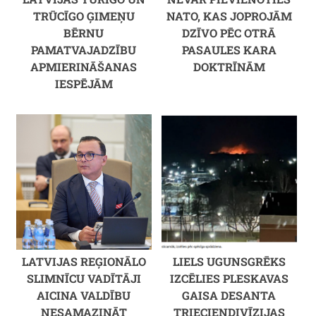
TRŪCĪGO ĢIMEŅU
NATO, KAS JOPROJĀM
BĒRNU
DZĪVO PĒC OTRĀ
PAMATVAJADZĪBU
PASAULES KARA
APMIERINĀŠANAS
DOKTRĪNĀM
IESPĒJĀM
LATVIJAS REĢIONĀLO
LIELS UGUNSGRĒKS
SLIMNĪCU VADĪTĀJI
IZCĒLIES PLESKAVAS
AICINA VALDĪBU
GAISA DESANTA
NESAMAZINĀT
TRIECIENDIVĪZIJAS