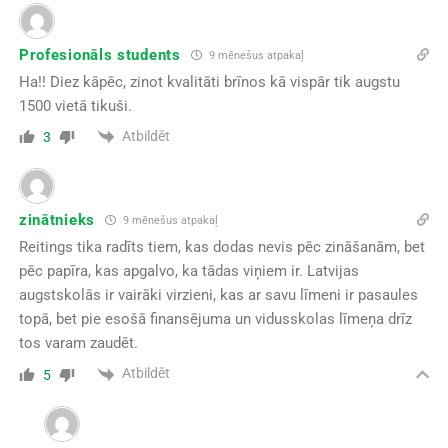
Profesionāls students
9 mēnešus atpakaļ
Ha!! Diez kāpēc, zinot kvalitāti brīnos kā vispār tik augstu
1500 vietā tikuši.
Atbildēt
3
zinātnieks
9 mēnešus atpakaļ
Reitings tika radīts tiem, kas dodas nevis pēc zināšanām, bet
pēc papīra, kas apgalvo, ka tādas viņiem ir. Latvijas
augstskolās ir vairāki virzieni, kas ar savu līmeni ir pasaules
topā, bet pie esošā finansējuma un vidusskolas līmeņa drīz
tos varam zaudēt.
Atbildēt
5