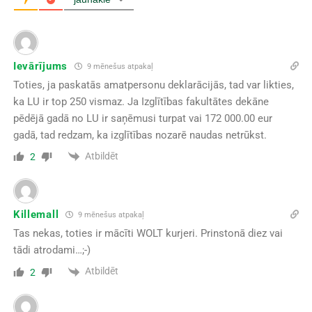
Ievārījums
9 mēnešus atpakaļ
Toties, ja paskatās amatpersonu deklarācijās, tad var likties,
ka LU ir top 250 vismaz. Ja Izglītības fakultātes dekāne
pēdējā gadā no LU ir saņēmusi turpat vai 172 000.00 eur
gadā, tad redzam, ka izglītības nozarē naudas netrūkst.
Atbildēt
2
Killemall
9 mēnešus atpakaļ
Tas nekas, toties ir mācīti WOLT kurjeri. Prinstonā diez vai
tādi atrodami…;-)
Atbildēt
2