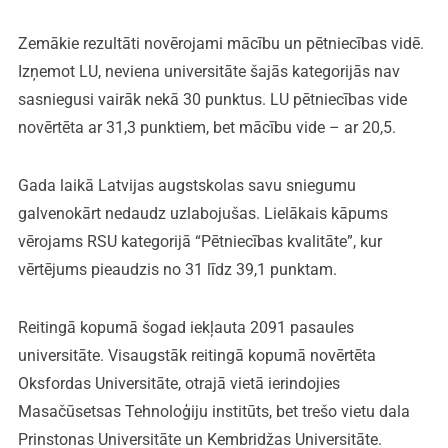
Zemākie rezultāti novērojami mācību un pētniecības vidē.
Izņemot LU, neviena universitāte šajās kategorijās nav
sasniegusi vairāk nekā 30 punktus. LU pētniecības vide
novērtēta ar 31,3 punktiem, bet mācību vide – ar 20,5.
Gada laikā Latvijas augstskolas savu sniegumu
galvenokārt nedaudz uzlabojušas. Lielākais kāpums
vērojams RSU kategorijā “Pētniecības kvalitāte”, kur
vērtējums pieaudzis no 31 līdz 39,1 punktam.
Reitingā kopumā šogad iekļauta 2091 pasaules
universitāte. Visaugstāk reitingā kopumā novērtēta
Oksfordas Universitāte, otrajā vietā ierindojies
Masačūsetsas Tehnoloģiju institūts, bet trešo vietu dala
Prinstonas Universitāte un Kembridžas Universitāte.