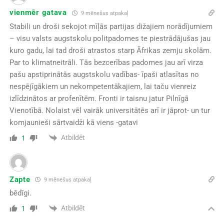
vienmēr gatava
9 mēnešus atpakaļ
Stabili un droši sekojot mīļās partijas dižajiem norādījumiem
– visu valsts augstskolu politpadomes te piestrādājušas jau
kuro gadu, lai tad droši atrastos starp Āfrikas zemju skolām.
Par to klimatneitrāli. Tās bezcerības padomes jau arī virza
pašu apstiprinātās augstskolu vadības- īpaši atlasītas no
nespējīgākiem un nekompetentākajiem, lai taču vienreiz
izlīdzinātos ar profenītēm. Fronti ir taisnu jatur Pilnīgā
Vienotībā. Nolaist vēl vairāk universitātēs arī ir jāprot- un tur
komjaunieši sārtvaidži kā viens -gatavi
Atbildēt
1
Zapte
9 mēnešus atpakaļ
bēdīgi.
Atbildēt
1