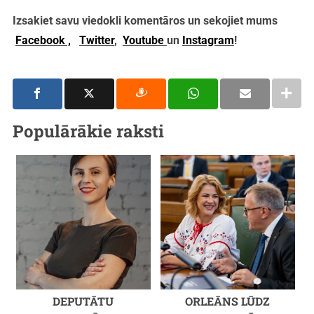
Izsakiet savu viedokli komentāros un sekojiet mums
Facebook ,
Twitter
,
Youtube
un
Instagram
!
Populārākie raksti
DEPUTĀTU
ORLEĀNS LŪDZ