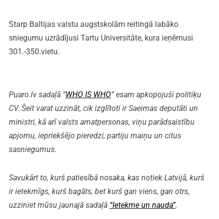
Starp Baltijas valstu augstskolām reitingā labāko
sniegumu uzrādījusi Tartu Universitāte, kura ieņēmusi
301.-350.vietu.
Puaro.lv sadaļā “
WHO IS WHO
” esam apkopojuši politiķu
CV. Šeit varat uzzināt, cik izglītoti ir Saeimas deputāti un
ministri, kā arī valsts amatpersonas, viņu parādsaistību
apjomu, iepriekšējo pieredzi, partiju maiņu un citus
sasniegumus.
Savukārt to, kurš patiesībā nosaka, kas notiek Latvijā, kurš
ir ietekmīgs, kurš bagāts, bet kurš gan viens, gan otrs,
uzziniet mūsu jaunajā sadaļā
“Ietekme un nauda”
.