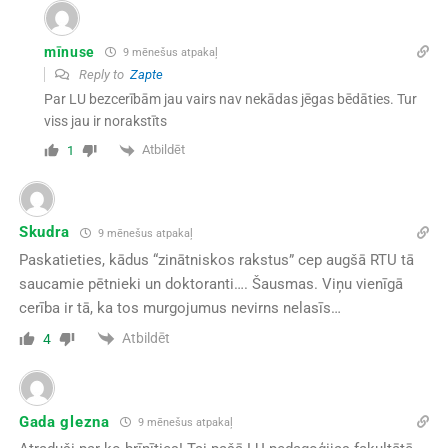
mīnuse
9 mēnešus atpakaļ
Reply to
Zapte
Par LU bezcerībām jau vairs nav nekādas jēgas bēdāties. Tur
viss jau ir norakstīts
Atbildēt
1
Skudra
9 mēnešus atpakaļ
Paskatieties, kādus “zinātniskos rakstus” cep augšā RTU tā
saucamie pētnieki un doktoranti…. Šausmas. Viņu vienīgā
cerība ir tā, ka tos murgojumus nevirns nelasīs…
Atbildēt
4
Gada glezna
9 mēnešus atpakaļ