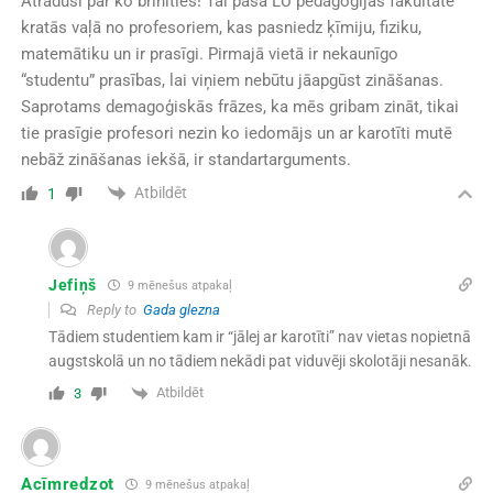
Atraduši par ko brīnīties! Tai pašā LU pedagoģijas fakultātē
kratās vaļā no profesoriem, kas pasniedz ķīmiju, fiziku,
matemātiku un ir prasīgi. Pirmajā vietā ir nekaunīgo
“studentu” prasības, lai viņiem nebūtu jāapgūst zināšanas.
Saprotams demagoģiskās frāzes, ka mēs gribam zināt, tikai
tie prasīgie profesori nezin ko iedomājs un ar karotīti mutē
nebāž zināšanas iekšā, ir standartarguments.
Atbildēt
1
Jefiņš
9 mēnešus atpakaļ
Reply to
Gada glezna
Tādiem studentiem kam ir “jālej ar karotīti” nav vietas nopietnā
augstskolā un no tādiem nekādi pat viduvēji skolotāji nesanāk.
Atbildēt
3
Acīmredzot
9 mēnešus atpakaļ