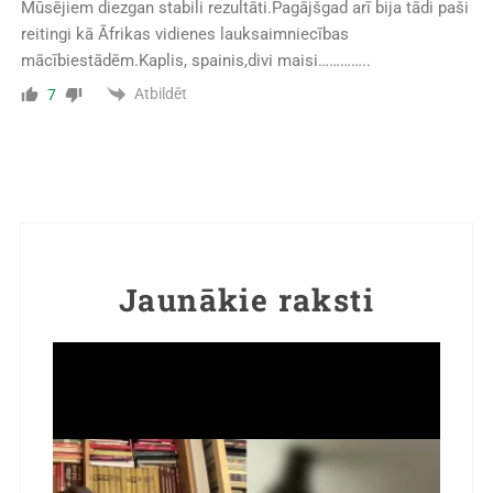
Mūsējiem diezgan stabili rezultāti.Pagājšgad arī bija tādi paši
reitingi kā Āfrikas vidienes lauksaimniecības
mācībiestādēm.Kaplis, spainis,divi maisi…………..
Atbildēt
7
Jaunākie raksti