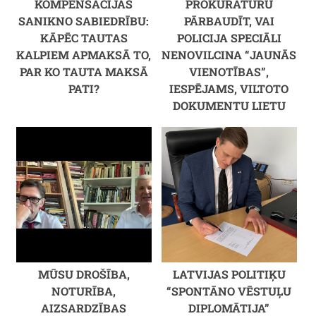
KOMPENSĀCIJAS
PROKURATŪRU
SANIKNO SABIEDRĪBU:
PĀRBAUDĪT, VAI
KĀPĒC TAUTAS
POLICIJA SPECIĀLI
KALPIEM APMAKSĀ TO,
NENOVILCINA “JAUNĀS
PAR KO TAUTA MAKSĀ
VIENOTĪBAS”,
PATI?
IESPĒJAMS, VILTOTO
DOKUMENTU LIETU
MŪSU DROŠĪBA,
LATVIJAS POLITIĶU
NOTURĪBA,
“SPONTĀNO VĒSTUĻU
AIZSARDZĪBAS
DIPLOMĀTIJA”