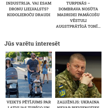
INDUSTRIJA. VAI ESAM
TURPINĀS –
DRONU LIELVALSTS?
DOMBRAVA NOSŪTA
KODOLIEROČU DRAUDI
MADRIDEI PAMĀCOŠU
VĒSTULI
AUGSTPRĀTĪGĀ TONĪ...
Jūs varētu interesēt
VEIKTS PĒTĪJUMS PAR
ZALUŽNIJS: UKRAINA
LATVIJAS TURĪGO UN
NEVAR PIEVIENOTIES