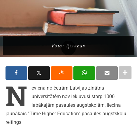
Foto: Pixabay
N
eviena no četrām Latvijas zinātņu
universitātēm nav iekļuvusi starp 1000
labākajām pasaules augstskolām, liecina
jaunākais “Time Higher Education” pasaules augstskolu
reitings.