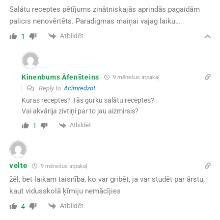
Salātu receptes pētījums zinātniskajās aprindās pagaidām
palicis nenovērtēts. Paradigmas maiņai vajag laiku…
Atbildēt
1
Kinenbums Āfenšteins
9 mēnešus atpakaļ
Reply to
Acīmredzot
Kuras receptes? Tās gurķu salātu receptes?
Vai akvārija zivtiņi par to jau aizmirsis?
Atbildēt
1
velte
9 mēnešus atpakaļ
žēl, bet laikam taisnība, ko var gribēt, ja var studēt par ārstu,
kaut vidusskolā ķīmiju nemācījies
Atbildēt
4