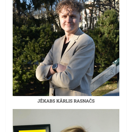
JĒKABS KĀRLIS RASNAČS