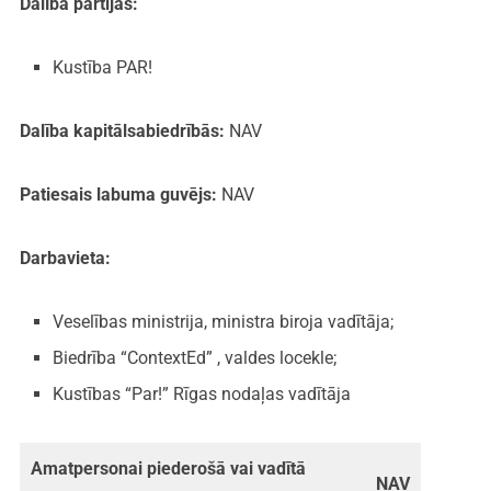
Dalība partijās:
Kustība PAR!
Dalība kapitālsabiedrībās:
NAV
Patiesais labuma guvējs:
NAV
Darbavieta:
Veselības ministrija, ministra biroja vadītāja;
Biedrība “ContextEd” , valdes locekle;
Kustības “Par!” Rīgas nodaļas vadītāja
Amatpersonai piederošā vai vadītā
NAV