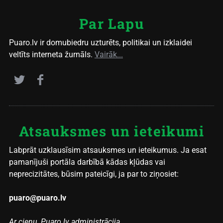
Par Lapu
Puaro.lv ir domubiedru uzturēts, politikai un izklaidei
veltīts interneta žurnāls.
Vairāk...
Atsauksmes un ieteikumi
Labprāt uzklausīsim atsauksmes un ieteikumus. Ja esat
pamanījuši portāla darbībā kādas kļūdas vai
neprecizitātes, būsim pateicīgi, ja par to ziņosiet:
puaro@puaro.lv
Ar cieņu, Puaro.lv administrācija