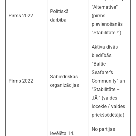
“Alternative”
Politiskā
Pirms 2022
(pirms
darbība
pievienošanās
“Stabilitātei!”)
Aktīva divās
biedrībās:
“Baltic
Seafarer’s
Sabiedriskās
Pirms 2022
Community” un
organizācijas
“Stabilitātei–
JĀ!” (valdes
locekle / valdes
priekšsēdētāja)
No partijas
Ievēlēta 14.