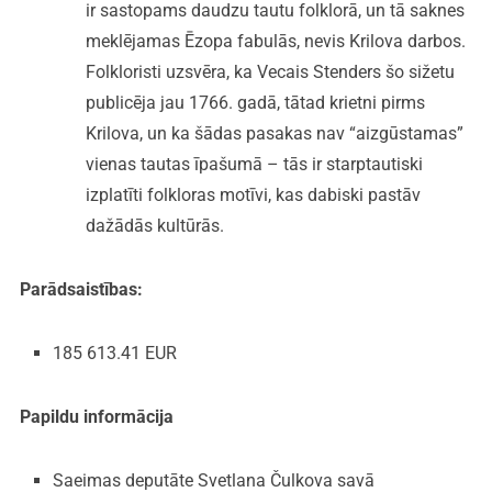
ir sastopams daudzu tautu folklorā, un tā saknes
meklējamas Ēzopa fabulās, nevis Krilova darbos.
Folkloristi uzsvēra, ka Vecais Stenders šo sižetu
publicēja jau 1766. gadā, tātad krietni pirms
Krilova, un ka šādas pasakas nav “aizgūstamas”
vienas tautas īpašumā – tās ir starptautiski
izplatīti folkloras motīvi, kas dabiski pastāv
dažādās kultūrās.
Parādsaistības:
185 613.41 EUR
Papildu informācija
Saeimas deputāte Svetlana Čulkova savā