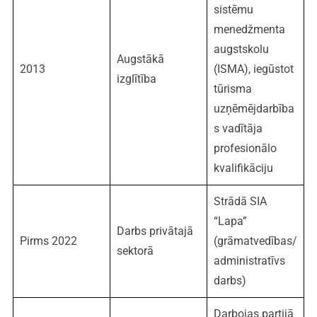
sistēmu
menedžmenta
augstskolu
Augstākā
2013
(ISMA), iegūstot
izglītība
tūrisma
uzņēmējdarbība
s vadītāja
profesionālo
kvalifikāciju
Strādā SIA
“Lapa”
Darbs privātajā
Pirms 2022
(grāmatvedības/
sektorā
administratīvs
darbs)
Darbojas partijā