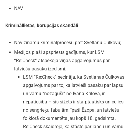
NAV
Krimināllietas, korupcijas skandāli
Nav zināmu kriminālprocesu pret Svetlanu Čulkovu;
Medijos plaši apspriests gadījums, kur LSM
“Re:Check” atspēkoja viņas apgalvojumus par
latviešu pasaku izcelsmi:
LSM “Re:Check” secināja, ka Svetlanas Čulkovas
apgalvojums par to, ka latvieši pasaku par lapsu
un vārnu “nozaguši” no Ivana Krilova, ir
nepatiesība – šis sižets ir starptautisks un cēlies
no sengrieķu fabulām, īpaši Ēzopa, un latviešu
folklorā dokumentēts jau kopš 18. gadsimta.
Re:Check skaidroja, ka stāsts par lapsu un vārnu