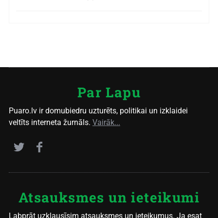
Par Lapu
Puaro.lv ir domubiedru uzturēts, politikai un izklaidei
veltīts interneta žurnāls.
Vairāk...
Atsauksmes un ieteikumi
Labprāt uzklausīsim atsauksmes un ieteikumus. Ja esat