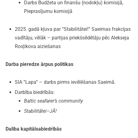
Darbs Budžeta un finanšu (nodokļu) komisijā,
Pieprasījumu komisijā
2025. gadā kļuva par “Stabilitātei!” Saeimas frakcijas
vadītāju, vēlāk – partijas priekšsēdētāju pēc Alekseja
Rosļikova aiziešanas
Darba pieredze ārpus politikas
SIA “Lapa” – darbs pirms ievēlēšanas Saeimā.
Darbība biedrībās:
Baltic seafarer’s community
Stabilitātei–JĀ!
Dalība kapitālsabiedrībās