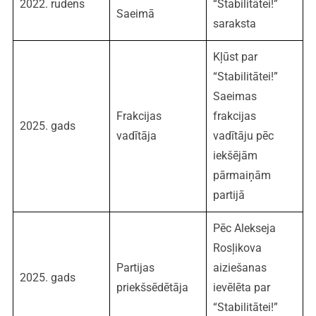
2022. rudens
“Stabilitātei!”
Saeimā
saraksta
Kļūst par
“Stabilitātei!”
Saeimas
Frakcijas
frakcijas
2025. gads
vadītāja
vadītāju pēc
iekšējām
pārmaiņām
partijā
Pēc Alekseja
Rosļikova
Partijas
aiziešanas
2025. gads
priekšsēdētāja
ievēlēta par
“Stabilitātei!”