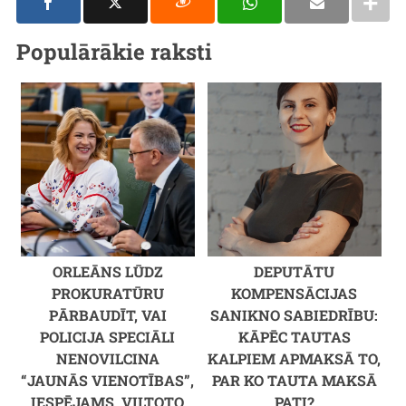
Populārākie raksti
ORLEĀNS LŪDZ
DEPUTĀTU
PROKURATŪRU
KOMPENSĀCIJAS
PĀRBAUDĪT, VAI
SANIKNO SABIEDRĪBU:
POLICIJA SPECIĀLI
KĀPĒC TAUTAS
NENOVILCINA
KALPIEM APMAKSĀ TO,
“JAUNĀS VIENOTĪBAS”,
PAR KO TAUTA MAKSĀ
IESPĒJAMS, VILTOTO
PATI?