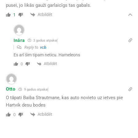
pusei, jo likās gauži garlaicīgs tas gabals.
Atbildēt
1
Ināra
3 gadus atpakaļ
Reply to
vcb
Es arī šim tipam neticu. Hameleons
Atbildēt
0
Otto
9 gadus atpakaļ
O tāpati Baiba Strautmane, kas auto novieto uz ietves pie
Hartvik desu bodes
Atbildēt
0