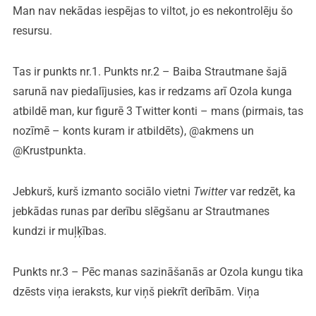
Man nav nekādas iespējas to viltot, jo es nekontrolēju šo
resursu.
Tas ir punkts nr.1. Punkts nr.2 – Baiba Strautmane šajā
sarunā nav piedalījusies, kas ir redzams arī Ozola kunga
atbildē man, kur figurē 3 Twitter konti – mans (pirmais, tas
nozīmē – konts kuram ir atbildēts), @akmens un
@Krustpunkta.
Jebkurš, kurš izmanto sociālo vietni
Twitter
var redzēt, ka
jebkādas runas par derību slēgšanu ar Strautmanes
kundzi ir muļķības.
Punkts nr.3 – Pēc manas sazināšanās ar Ozola kungu tika
dzēsts viņa ieraksts, kur viņš piekrīt derībām. Viņa