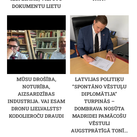
DOKUMENTU LIETU
MŪSU DROŠĪBA,
LATVIJAS POLITIĶU
NOTURĪBA,
“SPONTĀNO VĒSTUĻU
AIZSARDZĪBAS
DIPLOMĀTIJA”
INDUSTRIJA. VAI ESAM
TURPINĀS –
DRONU LIELVALSTS?
DOMBRAVA NOSŪTA
KODOLIEROČU DRAUDI
MADRIDEI PAMĀCOŠU
VĒSTULI
AUGSTPRĀTĪGĀ TONĪ...