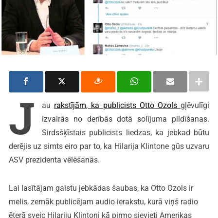
J
au
rakstījām, ka publicists Otto Ozols
gļēvulīgi
izvairās no derībās dotā solījuma pildīšanas.
Sirdsšķīstais publicists liedzas, ka jebkad būtu
derējis uz simts eiro par to, ka Hilarija Klintone gūs uzvaru
ASV prezidenta vēlēšanās.
Lai lasītājam gaistu jebkādas šaubas, ka Otto Ozols ir
melis, zemāk publicējam audio ierakstu, kurā viņš radio
ēterā sveic Hilariju Klintoni kā pirmo sievieti Amerikas