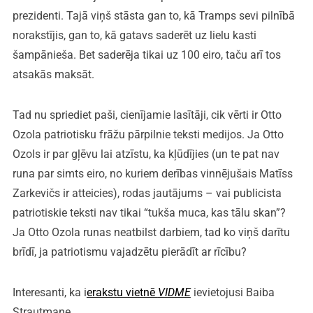
prezidenti. Tajā viņš stāsta gan to, kā Tramps sevi pilnībā
norakstījis, gan to, kā gatavs saderēt uz lielu kasti
šampānieša. Bet saderēja tikai uz 100 eiro, taču arī tos
atsakās maksāt.
Tad nu spriediet paši, cienījamie lasītāji, cik vērti ir Otto
Ozola patriotisku frāžu pārpilnie teksti medijos. Ja Otto
Ozols ir par gļēvu lai atzīstu, ka kļūdījies (un te pat nav
runa par simts eiro, no kuriem derības vinnējušais Matīss
Zarkevičs ir atteicies), rodas jautājums – vai publicista
patriotiskie teksti nav tikai “tukša muca, kas tālu skan”?
Ja Otto Ozola runas neatbilst darbiem, tad ko viņš darītu
brīdī, ja patriotismu vajadzētu pierādīt ar rīcību?
Interesanti, ka i
erakstu vietnē
VIDME
ievietojusi Baiba
Strautmane.