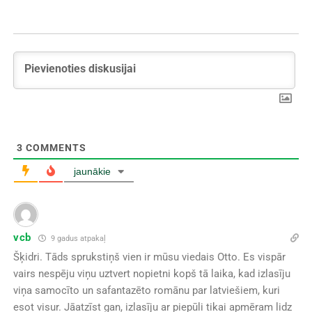
3
COMMENTS
jaunākie
vcb
9 gadus atpakaļ
Šķidri. Tāds sprukstiņš vien ir mūsu viedais Otto. Es vispār
vairs nespēju viņu uztvert nopietni kopš tā laika, kad izlasīju
viņa samocīto un safantazēto romānu par latviešiem, kuri
esot visur. Jāatzīst gan, izlasīju ar piepūli tikai apmēram lidz