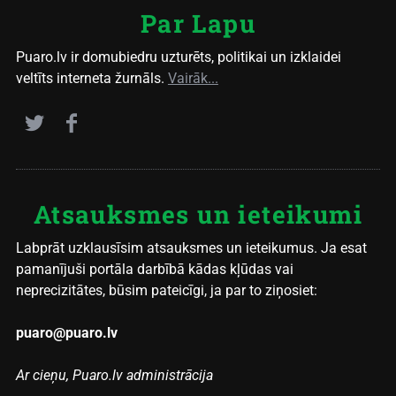
Par Lapu
Puaro.lv ir domubiedru uzturēts, politikai un izklaidei
veltīts interneta žurnāls.
Vairāk...
Atsauksmes un ieteikumi
Labprāt uzklausīsim atsauksmes un ieteikumus. Ja esat
pamanījuši portāla darbībā kādas kļūdas vai
neprecizitātes, būsim pateicīgi, ja par to ziņosiet:
puaro@puaro.lv
Ar cieņu, Puaro.lv administrācija