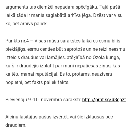
argumentu tas diemžēl nepadara spēcīgāku. Tajā pašā
laikā tāda ir manis saglabātā arhīva jēga. Dzēst var visu
ko, bet arhīvs paliek.
Punkts nr.4 – Visas mūsu sarakstes laikā es esmu bijis
pieklājīgs, esmu centies būt saprotošs un ne reizi neesmu
izteicis draudus vai lamājies, atšķirībā no Ozola kunga,
kurš ir draudējis izplatīt par mani nepatiesas ziņas, kas
kaitētu manai reputācijai. Es to, protams, neuztveru
nopietni, bet fakts paliek fakts.
Pievienoju 9.-10. novembra saraksti:
http://prnt.sc/d8epzt
Aicinu lasītājus pašus izvērtēt, vai šie izklausās pēc
draudiem.