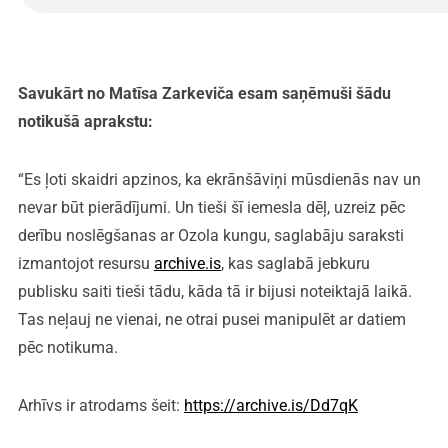
Savukārt no Matīsa Zarkeviča esam saņēmuši šādu
notikušā aprakstu:
“Es ļoti skaidri apzinos, ka ekrānšāviņi mūsdienās nav un
nevar būt pierādījumi. Un tieši šī iemesla dēļ, uzreiz pēc
derību noslēgšanas ar Ozola kungu, saglabāju saraksti
izmantojot resursu
archive.is
, kas saglabā jebkuru
publisku saiti tieši tādu, kāda tā ir bijusi noteiktajā laikā.
Tas neļauj ne vienai, ne otrai pusei manipulēt ar datiem
pēc notikuma.
Arhīvs ir atrodams šeit:
https://archive.is/Dd7qK