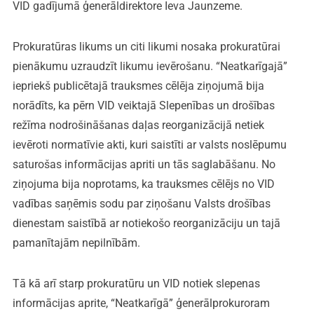
VID gadījumā ģenerāldirektore Ieva Jaunzeme.
Prokuratūras likums un citi likumi nosaka prokuratūrai
pienākumu uzraudzīt likumu ievērošanu. “Neatkarīgajā”
iepriekš publicētajā trauksmes cēlēja ziņojumā bija
norādīts, ka pērn VID veiktajā Slepenības un drošības
režīma nodrošināšanas daļas reorganizācijā netiek
ievēroti normatīvie akti, kuri saistīti ar valsts noslēpumu
saturošas informācijas apriti un tās saglabāšanu. No
ziņojuma bija noprotams, ka trauksmes cēlējs no VID
vadības saņēmis sodu par ziņošanu Valsts drošības
dienestam saistībā ar notiekošo reorganizāciju un tajā
pamanītajām nepilnībām.
Tā kā arī starp prokuratūru un VID notiek slepenas
informācijas aprite, “Neatkarīgā” ģenerālprokuroram