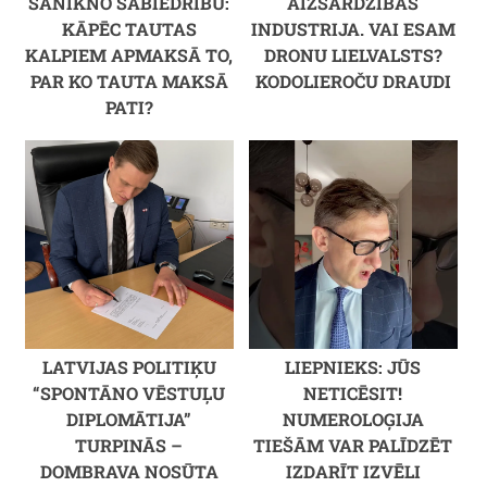
SANIKNO SABIEDRĪBU:
AIZSARDZĪBAS
KĀPĒC TAUTAS
INDUSTRIJA. VAI ESAM
KALPIEM APMAKSĀ TO,
DRONU LIELVALSTS?
PAR KO TAUTA MAKSĀ
KODOLIEROČU DRAUDI
PATI?
LATVIJAS POLITIĶU
LIEPNIEKS: JŪS
“SPONTĀNO VĒSTUĻU
NETICĒSIT!
DIPLOMĀTIJA”
NUMEROLOĢIJA
TURPINĀS –
TIEŠĀM VAR PALĪDZĒT
DOMBRAVA NOSŪTA
IZDARĪT IZVĒLI