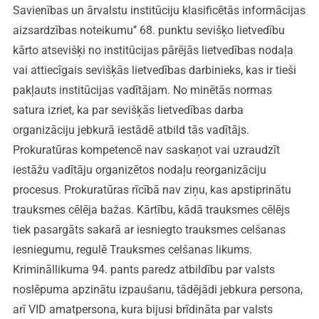
Savienības un ārvalstu institūciju klasificētās informācijas
aizsardzības noteikumu’’ 68. punktu sevišķo lietvedību
kārto atsevišķi no institūcijas pārējās lietvedības nodaļa
vai attiecīgais sevišķās lietvedības darbinieks, kas ir tieši
pakļauts institūcijas vadītājam. No minētās normas
satura izriet, ka par sevišķās lietvedības darba
organizāciju jebkurā iestādē atbild tās vadītājs.
Prokuratūras kompetencē nav saskaņot vai uzraudzīt
iestāžu vadītāju organizētos nodaļu reorganizāciju
procesus. Prokuratūras rīcībā nav ziņu, kas apstiprinātu
trauksmes cēlēja bažas. Kārtību, kādā trauksmes cēlējs
tiek pasargāts sakarā ar iesniegto trauksmes celšanas
iesniegumu, regulē Trauksmes celšanas likums.
Krimināllikuma 94. pants paredz atbildību par valsts
noslēpuma apzinātu izpaušanu, tādējādi jebkura persona,
arī VID amatpersona, kura bijusi brīdināta par valsts