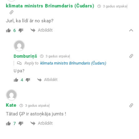
klimata ministrs Brīnumdaris (Čudars)
3 gadus atpakaļ
Jurī, ka līdī ār no skap?
Atbildēt
6
Domburiņš
3 gadus atpakaļ
Reply to
klimata ministrs Brīnumdaris (Čudars)
U pa?
Atbildēt
4
Kate
3 gadus atpakaļ
Tātad ĢP ir astoņkāja jumts !
Atbildēt
7