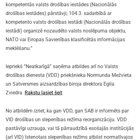
kompetentās valsts drošības iestādes (Nacionālās
drošības iestādes) pārstāvji; 104.3. sadarbībā ar
kompetento valsts drošības iestādi (Nacionālās drošības
iestādi) organizē nozaudēto valsts noslēpuma objektu,
NATO vai Eiropas Savienības klasificētās informācijas
meklēšanu.”
Iepriekš “Neatkarīgā” saņēma atbildes arī no Valsts
drošības dienesta (VDD) priekšnieka Normunda Mežvieta
un Satversmes aizsardzības biroja direktora Egila
Zviedra.
Rakstu lasiet šeit
.
No atbildēm izriet, ka gan VDD, gan SAB ir informēts par
VID drošības un slepenības režīma reorganizāciju. VDD
pastāvīgi uzrauga, vai tā pārraudzībā esošajās institūcijās
(arī VID) īstenotais slepenības režīms atbilst normatīvajos