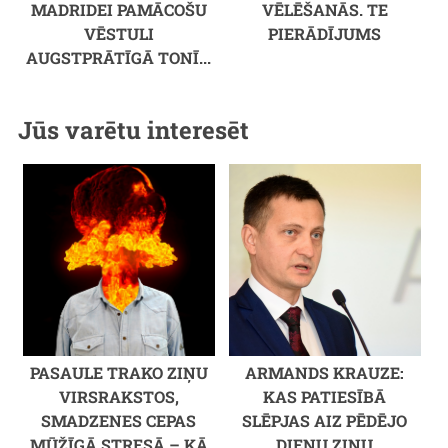
MADRIDEI PAMĀCOŠU
VĒLĒŠANĀS. TE
VĒSTULI
PIERĀDĪJUMS
AUGSTPRĀTĪGĀ TONĪ...
Jūs varētu interesēt
PASAULE TRAKO ZIŅU
ARMANDS KRAUZE:
VIRSRAKSTOS,
KAS PATIESĪBĀ
SMADZENES CEPAS
SLĒPJAS AIZ PĒDĒJO
MŪŽĪGĀ STRESĀ – KĀ
DIENU ZIŅU