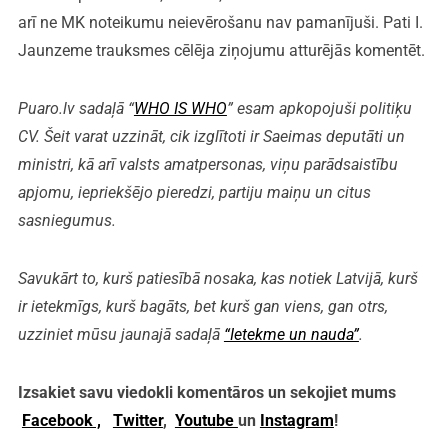
arī ne MK noteikumu neievērošanu nav pamanījuši. Pati I.
Jaunzeme trauksmes cēlēja ziņojumu atturējās komentēt.
Puaro.lv sadaļā “
WHO IS WHO
” esam apkopojuši politiķu
CV. Šeit varat uzzināt, cik izglītoti ir Saeimas deputāti un
ministri, kā arī valsts amatpersonas, viņu parādsaistību
apjomu, iepriekšējo pieredzi, partiju maiņu un citus
sasniegumus.
Savukārt to, kurš patiesībā nosaka, kas notiek Latvijā, kurš
ir ietekmīgs, kurš bagāts, bet kurš gan viens, gan otrs,
uzziniet mūsu jaunajā sadaļā
“Ietekme un nauda”
.
Izsakiet savu viedokli komentāros un sekojiet mums
Facebook ,
Twitter
,
Youtube
un
Instagram
!