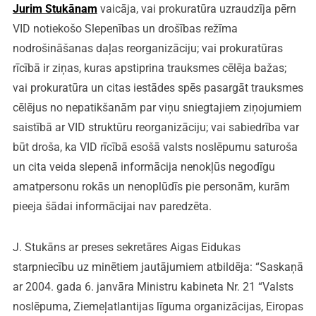
Jurim Stukānam
vaicāja, vai prokuratūra uzraudzīja pērn
VID notiekošo Slepenības un drošības režīma
nodrošināšanas daļas reorganizāciju; vai prokuratūras
rīcībā ir ziņas, kuras apstiprina trauksmes cēlēja bažas;
vai prokuratūra un citas iestādes spēs pasargāt trauksmes
cēlējus no nepatikšanām par viņu sniegtajiem ziņojumiem
saistībā ar VID struktūru reorganizāciju; vai sabiedrība var
būt droša, ka VID rīcībā esošā valsts noslēpumu saturoša
un cita veida slepenā informācija nenokļūs negodīgu
amatpersonu rokās un nenoplūdīs pie personām, kurām
pieeja šādai informācijai nav paredzēta.
J. Stukāns ar preses sekretāres Aigas Eidukas
starpniecību uz minētiem jautājumiem atbildēja: “Saskaņā
ar 2004. gada 6. janvāra Ministru kabineta Nr. 21 “Valsts
noslēpuma, Ziemeļatlantijas līguma organizācijas, Eiropas