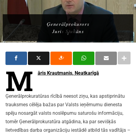
Ģenerālprokurors
Juris Stukāns
M
āris Krautmanis, Neatkarīgā
Ģenerālprokuratūras rīcībā neesot ziņu, kas apstiprinātu
trauksmes cēlēja bažas par Valsts ieņēmumu dienesta
spēju nosargāt valsts noslēpumu saturošu informāciju,
tomēr Ģenerālprokuratūra atgādina, ka par sevišķās
lietvedības darba organizāciju iestādē atbild tās vadītājs –