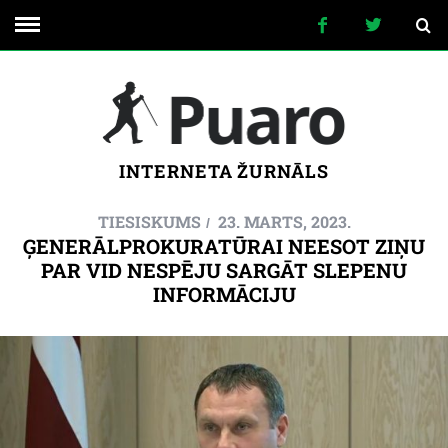
INTERNETA ŽURNĀLS
TIESISKUMS
23. MARTS, 2023.
ĢENERĀLPROKURATŪRAI NEESOT ZIŅU
PAR VID NESPĒJU SARGĀT SLEPENU
INFORMĀCIJU