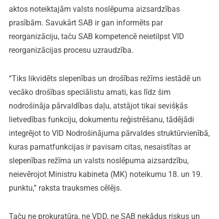
aktos noteiktajām valsts noslēpuma aizsardzības
prasībām. Savukārt SAB ir gan informēts par
reorganizāciju, taču SAB kompetencē neietilpst VID
reorganizācijas procesu uzraudzība.
“Tiks likvidēts slepenības un drošības režīms iestādē un
vecāko drošības speciālistu amati, kas līdz šim
nodrošināja pārvaldības daļu, atstājot tikai sevišķās
lietvedības funkciju, dokumentu reģistrēšanu, tādējādi
integrējot to VID Nodrošinājuma pārvaldes struktūrvienībā,
kuras pamatfunkcijas ir pavisam citas, nesaistītas ar
slepenības režīma un valsts noslēpuma aizsardzību,
neievērojot Ministru kabineta (MK) noteikumu 18. un 19.
punktu,” raksta trauksmes cēlējs.
Taču ne prokuratūra, ne VDD, ne SAB nekādus riskus un