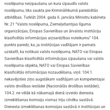
noslēpuma neizpaušanu un kura izpaudīs valsts
noslēpumu, tiks saukta pie Krimināllikumā paredzētās
atbildības. Turklāt 2004. gada 6. janvāra Ministru kabineta
Nr. 21 “Valsts noslēpuma, Ziemeļatlantijas līguma
organizācijas, Eiropas Savienības un ārvalstu institūciju
klasificētās informācijas aizsardzības noteikumu’’ 104.
punkts paredz, ka, ja institūcijas vadītājam ir pamats
uzskatīt, ka notikusi valsts noslēpuma, NATO vai Eiropas
Savienības klasificētās informācijas izpaušana vai valsts
noslēpuma objekta, NATO vai Eiropas Savienības
klasificētās informācijas nozaudēšana, viņš: 104.1.
nekavējoties ziņo augstākam vadītājam un kompetentajai
valsts drošības iestādei (Nacionālās drošības iestādei);
104.2. ne vēlāk kā nākamajā dienā izveido dienesta
izmeklēšanas komisiju vismaz triju cilvēku sastāvā.
Dienesta izmeklēšanas komisijas sastāvā ir institūcijas un