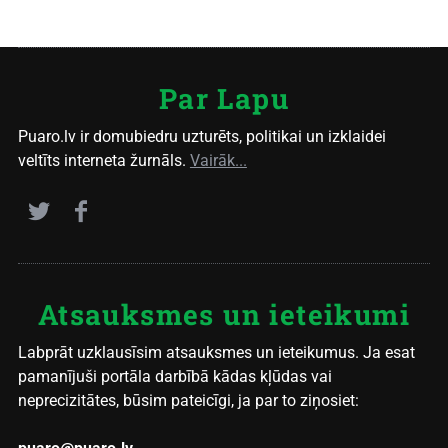
Par Lapu
Puaro.lv ir domubiedru uzturēts, politikai un izklaidei
veltīts interneta žurnāls.
Vairāk...
Atsauksmes un ieteikumi
Labprāt uzklausīsim atsauksmes un ieteikumus. Ja esat
pamanījuši portāla darbībā kādas kļūdas vai
neprecizitātes, būsim pateicīgi, ja par to ziņosiet: