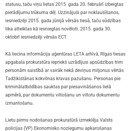
statusu, taču viņu lietas 2015. gada 20. februārī izbeigtas
pierādījumu trūkuma dēļ. Uzzinājuši par noklausīšanos,
iesniedzēji 2015. gada jūnijā vērsās tiesā, taču sūdzības
tika atteiktas kā iesniegtas novēloti. 2015. gada 30.
oktobrī iesniedzēji vērsās ECT.
Kā liecina informācija aģentūras LETA arhīvā, Rīgas tiesas
apgabala prokuratūra iepriekš uzrādījusi apsūdzības trim
personām saistībā ar vairāk nekā deviņus miljonus vērtās
Tadžikistānas kokvilnas kravas pazušanu. Personas pie
kriminālatbildības sauktas par piesavināšanos lielā
apmērā, par dokumentu viltošanu un viltotu dokumentu
izmantošanu.
Lietu pirms nodošanas prokuratūrā izmeklēja Valsts
policijas (VP) Ekonomisko noziegumu apkarošanas