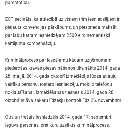
pamatotību.
ECT secināja, ka attiecībā uz visiem trim iesniedzējiem ir
pieļauts konvencijas pārkāpums, un piesprieda maksāt
par labu katram iesniedzējam 2500 eiro nemantiskā
kaitējuma kompensāciju.
Kriminālprocess par iespējamu kādam uzņēmumam
piederošas kravas piesavināšanos tika sākts 2014. gada
28. maijā. 2014. gada oktobrī izmeklētājs lūdza atļauju
vairāku personu, tostarp iesniedzēju, mobilo telefonu
noklausīšanai. Izmeklēšanas tiesnesis 2014. gada 28.
oktobrī atļāva sakaru līdzekļu kontroli līdz 26. novembrim.
Otrs un trešais iesniedzējs 2014. gada 17. septembrī
ieguva personas, pret kuru uzsākts kriminālprocess,