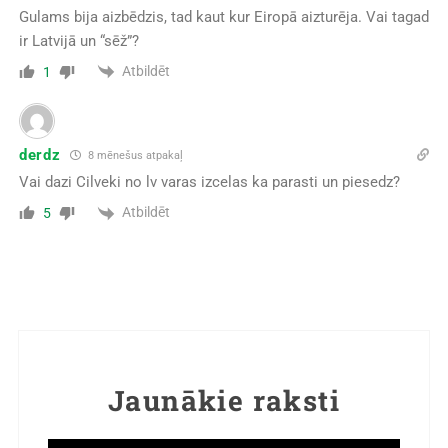
Gulams bija aizbēdzis, tad kaut kur Eiropā aizturēja. Vai tagad
ir Latvijā un “sēž”?
Atbildēt
1
derdz
8 mēnešus atpakaļ
Vai dazi Cilveki no lv varas izcelas ka parasti un piesedz?
Atbildēt
5
Jaunākie raksti