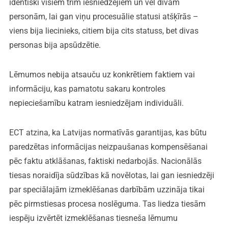
identiski visiem trim iesniedzējiem un vēl divām
personām, lai gan viņu procesuālie statusi atšķīrās –
viens bija liecinieks, citiem bija cits statuss, bet divas
personas bija apsūdzētie.
Lēmumos nebija atsauču uz konkrētiem faktiem vai
informāciju, kas pamatotu sakaru kontroles
nepieciešamību katram iesniedzējam individuāli.
ECT atzina, ka Latvijas normatīvās garantijas, kas būtu
paredzētas informācijas neizpaušanas kompensēšanai
pēc faktu atklāšanas, faktiski nedarbojās. Nacionālās
tiesas noraidīja sūdzības kā novēlotas, lai gan iesniedzēji
par speciālajām izmeklēšanas darbībām uzzināja tikai
pēc pirmstiesas procesa noslēguma. Tas liedza tiesām
iespēju izvērtēt izmeklēšanas tiesneša lēmumu