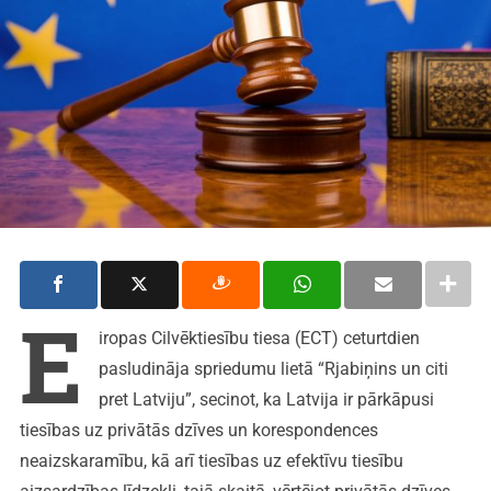
E
iropas Cilvēktiesību tiesa (ECT) ceturtdien
pasludināja spriedumu lietā “Rjabiņins un citi
pret Latviju”, secinot, ka Latvija ir pārkāpusi
tiesības uz privātās dzīves un korespondences
neaizskaramību, kā arī tiesības uz efektīvu tiesību