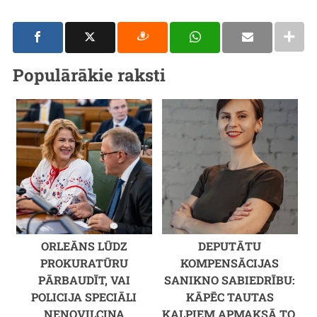
Populārākie raksti
ORLEĀNS LŪDZ
DEPUTĀTU
PROKURATŪRU
KOMPENSĀCIJAS
PĀRBAUDĪT, VAI
SANIKNO SABIEDRĪBU:
POLICIJA SPECIĀLI
KĀPĒC TAUTAS
NENOVILCINA
KALPIEM APMAKSĀ TO,