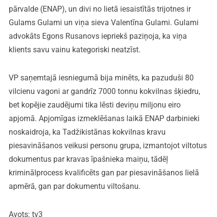
pārvalde (ENAP), un divi no lietā iesaistītās trijotnes ir
Gulams Gulami un viņa sieva Valentīna Gulami. Gulami
advokāts Egons Rusanovs iepriekš paziņoja, ka viņa
klients savu vainu kategoriski neatzīst.
VP saņemtajā iesniegumā bija minēts, ka pazuduši 80
vilcienu vagoni ar gandrīz 7000 tonnu kokvilnas šķiedru,
bet kopējie zaudējumi tika lēsti deviņu miljonu eiro
apjomā. Apjomīgas izmeklēšanas laikā ENAP darbinieki
noskaidroja, ka Tadžikistānas kokvilnas kravu
piesavināšanos veikusi personu grupa, izmantojot viltotus
dokumentus par kravas īpašnieka maiņu, tādēļ
kriminālprocess kvalificēts gan par piesavināšanos lielā
apmērā, gan par dokumentu viltošanu.
Avots: tv3