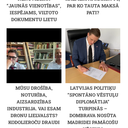
“JAUNĀS VIENOTĪBAS”,
PAR KO TAUTA MAKSĀ
IESPĒJAMS, VILTOTO
PATI?
DOKUMENTU LIETU
MŪSU DROŠĪBA,
LATVIJAS POLITIĶU
NOTURĪBA,
“SPONTĀNO VĒSTUĻU
AIZSARDZĪBAS
DIPLOMĀTIJA”
INDUSTRIJA. VAI ESAM
TURPINĀS –
DRONU LIELVALSTS?
DOMBRAVA NOSŪTA
KODOLIEROČU DRAUDI
MADRIDEI PAMĀCOŠU