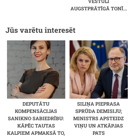
VĒSTULI
AUGSTPRĀTĪGĀ TONĪ...
Jūs varētu interesēt
DEPUTĀTU
SILIŅA PIEPRASA
KOMPENSĀCIJAS
SPRŪDA DEMISIJU;
SANIKNO SABIEDRĪBU:
MINISTRS APSTEIDZ
KĀPĒC TAUTAS
VIŅU UN ATKĀPJAS
KALPIEM APMAKSĀ TO,
PATS