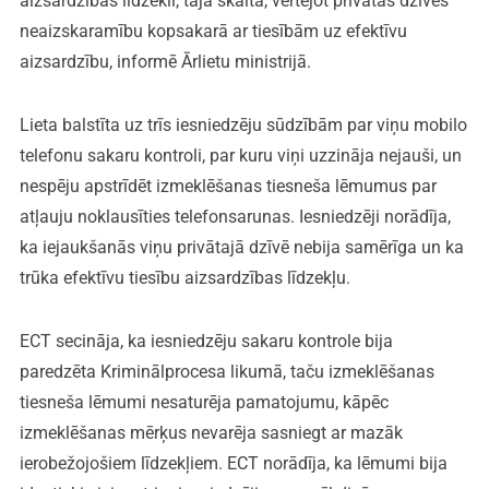
aizsardzības līdzekli, tajā skaitā, vērtējot privātās dzīves
neaizskaramību kopsakarā ar tiesībām uz efektīvu
aizsardzību, informē Ārlietu ministrijā.
Lieta balstīta uz trīs iesniedzēju sūdzībām par viņu mobilo
telefonu sakaru kontroli, par kuru viņi uzzināja nejauši, un
nespēju apstrīdēt izmeklēšanas tiesneša lēmumus par
atļauju noklausīties telefonsarunas. Iesniedzēji norādīja,
ka iejaukšanās viņu privātajā dzīvē nebija samērīga un ka
trūka efektīvu tiesību aizsardzības līdzekļu.
ECT secināja, ka iesniedzēju sakaru kontrole bija
paredzēta Kriminālprocesa likumā, taču izmeklēšanas
tiesneša lēmumi nesaturēja pamatojumu, kāpēc
izmeklēšanas mērķus nevarēja sasniegt ar mazāk
ierobežojošiem līdzekļiem. ECT norādīja, ka lēmumi bija