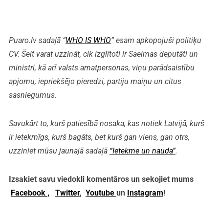
Puaro.lv sadaļā “
WHO IS WHO
” esam apkopojuši politiķu
CV. Šeit varat uzzināt, cik izglītoti ir Saeimas deputāti un
ministri, kā arī valsts amatpersonas, viņu parādsaistību
apjomu, iepriekšējo pieredzi, partiju maiņu un citus
sasniegumus.
Savukārt to, kurš patiesībā nosaka, kas notiek Latvijā, kurš
ir ietekmīgs, kurš bagāts, bet kurš gan viens, gan otrs,
uzziniet mūsu jaunajā sadaļā
“Ietekme un nauda”
.
Izsakiet savu viedokli komentāros un sekojiet mums
Facebook ,
Twitter
,
Youtube
un
Instagram
!