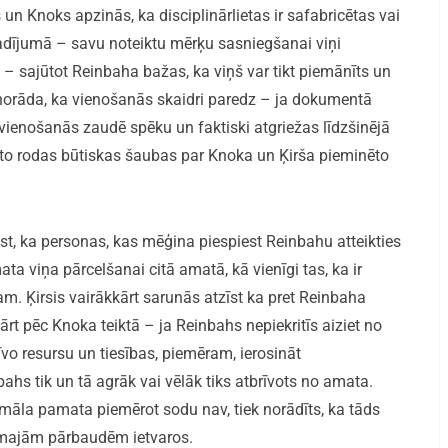
 un Knoks apzinās, ka disciplinārlietas ir safabricētas vai
 gadījumā – savu noteiktu mērķu sasniegšanai viņi
 – sajūtot Reinbaha bažas, ka viņš var tikt piemānīts un
s norāda, ka vienošanās skaidri paredz – ja dokumentā
, vienošanās zaudē spēku un faktiski atgriežas līdzšinējā
 to rodas būtiskas šaubas par Knoka un Ķirša pieminēto
ust, ka personas, kas mēģina piespiest Reinbahu atteikties
a viņa pārcelšanai citā amatā, kā vienīgi tas, ka ir
. Ķirsis vairākkārt sarunās atzīst ka pret Reinbaha
t pēc Knoka teiktā – ja Reinbahs nepiekritīs aiziet no
o resursu un tiesības, piemēram, ierosināt
bahs tik un tā agrāk vai vēlāk tiks atbrīvots no amata.
rmāla pamata piemērot sodu nav, tiek norādīts, ka tāds
camajām pārbaudēm ietvaros.