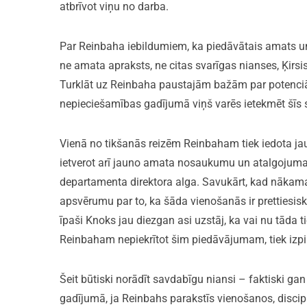
atbrīvot viņu no darba.
Par Reinbaha iebildumiem, ka piedāvātais amats un 
ne amata apraksts, ne citas svarīgas nianses, Ķirsis 
Turklāt uz Reinbaha paustajām bažām par potenciālā 
nepieciešamības gadījumā viņš varēs ietekmēt šīs st
Vienā no tikšanās reizēm Reinbaham tiek iedota ja
ietverot arī jauno amata nosaukumu un atalgojuma 
departamenta direktora alga. Savukārt, kad nākamaj
apsvērumu par to, ka šāda vienošanās ir prettiesis
īpaši Knoks jau diezgan asi uzstāj, ka vai nu tāda 
Reinbaham nepiekrītot šim piedāvājumam, tiek izpil
Šeit būtiski norādīt savdabīgu niansi – faktiski ga
gadījumā, ja Reinbahs parakstīs vienošanos, discipl