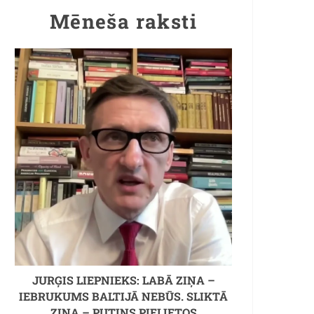
Mēneša raksti
JURĢIS LIEPNIEKS: LABĀ ZIŅA –
IEBRUKUMS BALTIJĀ NEBŪS. SLIKTĀ
ZIŅA – PUTINS PIELIETOS