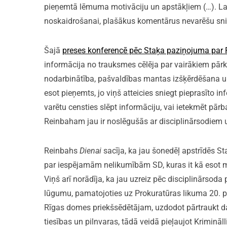
pieņemtā lēmuma motivāciju un apstākļiem (…). Lai 
noskaidrošanai, plašākus komentārus nevarēšu sni
Šajā
preses konferencē pēc Staķa paziņojuma par
informācija no trauksmes cēlēja par vairākiem pār
nodarbinātība, pašvaldības mantas izšķērdēšana u
esot pieņemts, jo viņš atteicies sniegt pieprasīto i
varētu censties slēpt informāciju, vai ietekmēt pār
Reinbaham jau ir noslēgušās ar disciplinārsodiem un
Reinbahs
Dienai
sacīja, ka jau šonedēļ apstrīdēs S
par iespējamām nelikumībām SD, kuras it kā esot 
Viņš arī norādīja, ka jau uzreiz pēc disciplinārsoda
lūgumu, pamatojoties uz Prokuratūras likuma 20. p
Rīgas domes priekšsēdētājam, uzdodot pārtraukt d
tiesības un pilnvaras, tādā veidā pieļaujot Krimin