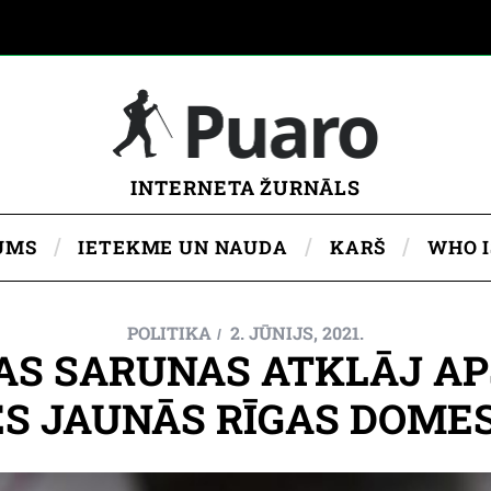
INTERNETA ŽURNĀLS
UMS
IETEKME UN NAUDA
KARŠ
WHO 
POLITIKA
2. JŪNIJS, 2021.
TAS SARUNAS ATKLĀJ A
S JAUNĀS RĪGAS DOMES