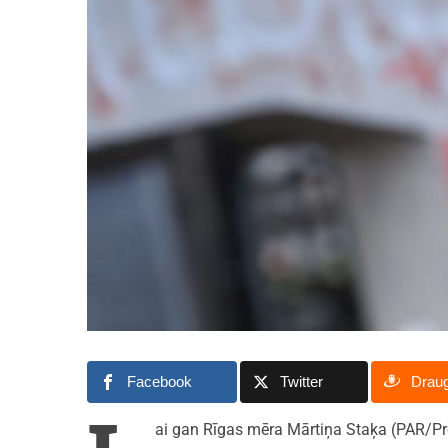
Facebook
Twitter
Drau
ai gan Rīgas mēra Mārtiņa Staķa (PAR/P