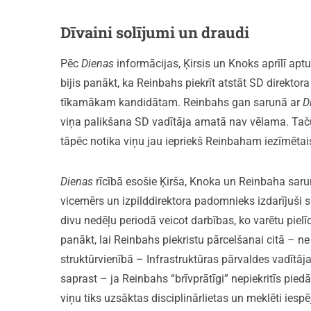
Dīvaini solījumi un draudi
Pēc
Dienas
informācijas, Ķirsis un Knoks aprīlī apt
bijis panākt, ka Reinbahs piekrīt atstāt SD direktora
tīkamākam kandidātam. Reinbahs gan sarunā ar
D
viņa palikšana SD vadītāja amatā nav vēlama. Taču
tāpēc notika viņu jau iepriekš Reinbaham iezīmētais
Dienas
rīcībā esošie Ķirša, Knoka un Reinbaha sarun
vicemērs un izpilddirektora padomnieks izdarījuši 
divu nedēļu periodā veicot darbības, ko varētu pielī
panākt, lai Reinbahs piekristu pārcelšanai citā – ne
struktūrvienībā – Infrastruktūras pārvaldes vadītāja
saprast – ja Reinbahs “brīvprātīgi” nepiekritīs pie
viņu tiks uzsāktas disciplinārlietas un meklēti ie