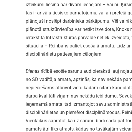
izteikumi liecina par divām iespējām – vai nu Ķirsis
tās ir ar vāju tiesisko pamatojumu, vai arī pretējā
plānojuši noslēpt darbinieka pārkāpumu. Vēl vairāk
plānotā struktūrvienība var netikt izveidota, Knok
ierakstītā Infrastruktūras pārvalde netiek izveidota
situācija – Reinbahs paliek esošajā amatā. Līdz ar
disciplinārlietu patiesajiem cēloņiem.
Dienas
rīcībā esošie sarunu audioieraksti ļauj noja
no SD vadītāja amata, apzinās, ka nav nekāda pamat
nepieciešams atbrīvot vietu kādam citam kandidātam
darba kvalitāti viņam nav nekādu iebildumu. Savukār
ieņemamā amata, tad izmantojot savu administratīv
disciplinārlietas un piemērot disciplinārsodus, Rein
Vienlaikus saprotot, ka uz sarunu brīdi šāda pat fo
pamats ātri tiks atrasts, kādas no tuvākajām vei