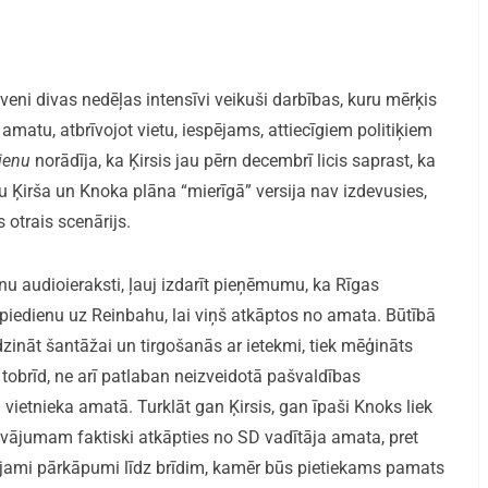
uveni divas nedēļas intensīvi veikuši darbības, kuru mērķis
 amatu, atbrīvojot vietu, iespējams, attiecīgiem politiķiem
ienu
norādīja, ka Ķirsis jau pērn decembrī licis saprast, ka
 Ķirša un Knoka plāna “mierīgā” versija nav izdevusies,
 otrais scenārijs.
u audioieraksti, ļauj izdarīt pieņēmumu, ka Rīgas
spiedienu uz Reinbahu, lai viņš atkāptos no amata. Būtībā
dzināt šantāžai un tirgošanās ar ietekmi, tiek mēģināts
 tobrīd, ne arī patlaban neizveidotā pašvaldības
 vietnieka amatā. Turklāt gan Ķirsis, gan īpaši Knoks liek
dāvājumam faktiski atkāpties no SD vadītāja amata, pret
spējami pārkāpumi līdz brīdim, kamēr būs pietiekams pamats