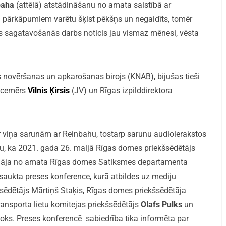
baha
(attēlā) atstādināšanu no amata saistībā ar
 pārkāpumiem varētu šķist pēkšņs un negaidīts, tomēr
īvs sagatavošanās darbs noticis jau vismaz mēnesi, vēsta
s novēršanas un apkarošanas birojs (KNAB), bijušas tieši
vicemērs
Vilnis Ķirsis
(JV) un Rīgas izpilddirektora
r viņa sarunām ar Reinbahu, tostarp sarunu audioierakstos
ēju, ka 2021. gada 26. maijā Rīgas domes priekšsēdētājs
dināja no amata Rīgas domes Satiksmes departamenta
asaukta preses konference, kurā atbildes uz mediju
sēdētājs Mārtiņš Staķis, Rīgas domes priekšsēdētāja
ransporta lietu komitejas priekšsēdētājs
Olafs Pulks
un
oks. Preses konferencē sabiedrība tika informēta par