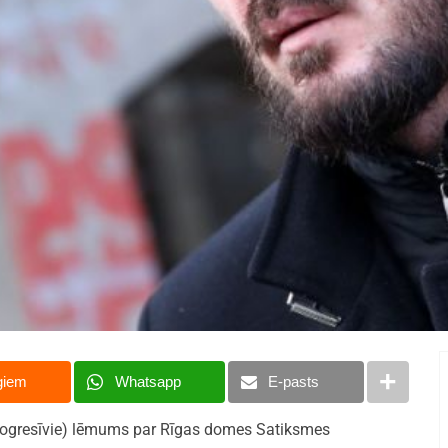
giem
Whatsapp
E-pasts
rogresīvie) lēmums par Rīgas domes Satiksmes