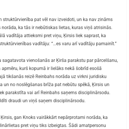
struktūrvienība pat vēl nav izveidoti, un ka nav zināms
norāda, ka tās ir nebūtiskas lietas, kuras viņš atrisinās.
vadītāja attieksmi pret viņu, Ķirsis liek saprast, ka
ruktūrvienības vadītāju: “…es varu arī vadītāju pamainīt.”
u sagatavota vienošanās ar Ķirša parakstu par pārcelšanu,
apmēru, kurš kopumā ir lielāks nekā šobrīd esošā
ā tikšanās reizē Reinbahs norāda uz virkni juridisku
ka un no noslēgšanas brīža pat nebūtu spēkā, Ķirsis un
tiek parakstīta vai arī Reinbahs saņems disciplinārsodu.
dīti draudi un viņš saņem disciplinārsodu.
n Ķirsis, gan Knoks vairākkārt nepārprotami norāda, ka
inārlietas pret viņu tiks izbeigtas. Šādi amatpersonu