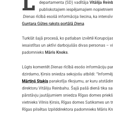
L
departamenta (SD) vadītāja
Vitālija Rein
publiskotajiem iespējamajiem nopietniem
Dienas
rīcībā esošā informācija liecina, ka intens
Guntara Gūtes raksts portālā
Diena
.
Turklāt šajā procesā, ko patlaban izvērtē Korupcija
iesaistītas un aktīvi darbojušās divas personas – 
padomnieks
Māris Knoks
.
Lūgts komentēt
Dienas
rīcībā esošo informāciju pa
dzirdamo, Ķirsis sniedza sekojošu atbildi: “Inform
Mārtiņš Staķis
parakstīja rīkojumu, ar kuru atstā
direktoru Vitāliju Reinbahu. Šajā pašā dienā tika s
pārstāvju jautājumiem sniedza Rīgas domes priekš
vietnieks Vilnis Ķirsis, Rīgas domes Satiksmes un t
Rīgas pilsētas Izpilddirektora padomnieks Māris Kn