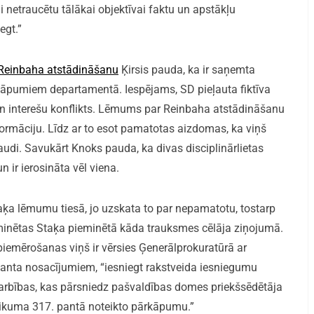
netraucētu tālākai objektīvai faktu un apstākļu
egt.”
 Reinbaha atstādināšanu
Ķirsis pauda, ka ir saņemta
kāpumiem departamentā. Iespējams, SD pieļauta fiktīva
n interešu konflikts. Lēmums par Reinbaha atstādināšanu
nformāciju. Līdz ar to esot pamatotas aizdomas, ka viņš
baudi. Savukārt Knoks pauda, ka divas disciplinārlietas
 ir ierosināta vēl viena.
taķa lēmumu tiesā, jo uzskata to par nepamatotu, tostarp
minētas Staķa pieminētā kāda trauksmes cēlāja ziņojumā.
 piemērošanas viņš ir vērsies Ģenerālprokuratūrā ar
anta nosacījumiem, “iesniegt rakstveida iesniegumu
arbības, kas pārsniedz pašvaldības domes priekšsēdētāja
āllikuma 317. pantā noteikto pārkāpumu.”