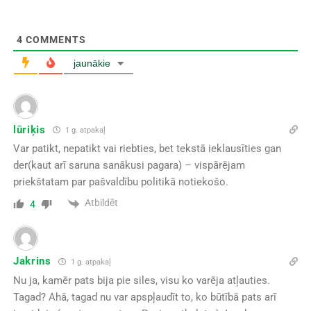
4
COMMENTS
jaunākie
lūriķis
1 g. atpakaļ
Var patikt, nepatikt vai riebties, bet tekstā ieklausīties gan
der(kaut arī saruna sanākusi pagara) – vispārējam
priekštatam par pašvaldību politikā notiekošo.
Atbildēt
4
Jakrins
1 g. atpakaļ
Nu ja, kamēr pats bija pie siles, visu ko varēja atļauties.
Tagad? Ahā, tagad nu var apspļaudīt to, ko būtībā pats arī