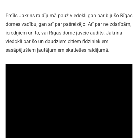
Emīls Jakrins raidījumā pauž viedokli gan par bijušo Rīgas
domes vadību, gan arī par pašreizējo. Arī par neizdarībām,
ierēdņiem un to, vai Rīgas domē jāveic audits. Jakrina
viedokli par šo un daudziem citiem rīdziniekiem
sasāpējušiem jautājumiem skatieties raidījumā.