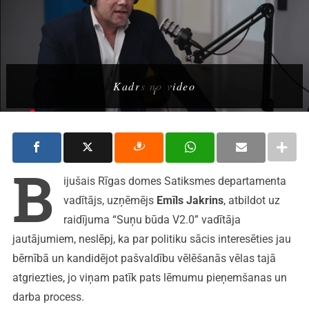
Kadrs no video
B
ijušais Rīgas domes Satiksmes departamenta
vadītājs, uzņēmējs
Emīls Jakrins
, atbildot uz
raidījuma “Suņu būda V2.0” vadītāja
jautājumiem, neslēpj, ka par politiku sācis interesēties jau
bērnībā un kandidējot pašvaldību vēlēšanās vēlas tajā
atgriezties, jo viņam patīk pats lēmumu pieņemšanas un
darba process.