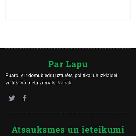
Par Lapu
Puaro.lv ir domubiedru uzturēts, politikai un izklaidei
veltīts interneta žurnāls.
Vairāk...
Atsauksmes un ieteikumi