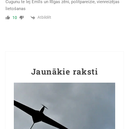
Čugunu te lej Emīls un Rīgas zēni, politpareizie, vienreizējas
lietošanas
Atbildēt
10
Jaunākie raksti