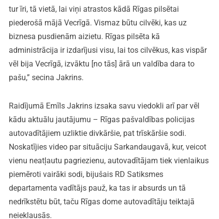
tur īri, tā vietā, lai viņi atrastos kādā Rīgas pilsētai
piederošā mājā Vecrīgā. Vismaz būtu cilvēki, kas uz
biznesa pusdienām aizietu. Rīgas pilsēta kā
administrācija ir izdarījusi visu, lai tos cilvēkus, kas vispār
vēl bija Vecrīgā, izvāktu [no tās] ārā un valdība dara to
pašu,” secina Jakrins.
Raidījumā Emīls Jakrins izsaka savu viedokli arī par vēl
kādu aktuālu jautājumu – Rīgas pašvaldības policijas
autovadītājiem uzliktie divkāršie, pat trīskāršie sodi.
Noskatījies video par situāciju Sarkandaugavā, kur, veicot
vienu neatļautu pagriezienu, autovadītājam tiek vienlaikus
piemēroti vairāki sodi, bijušais RD Satiksmes
departamenta vadītājs pauž, ka tas ir absurds un tā
nedrīkstētu būt, taču Rīgas dome autovadītāju teiktajā
neieklausās.