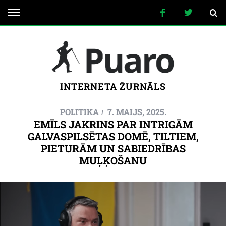
INTERNETA ŽURNĀLS
POLITIKA
7. MAIJS, 2025.
EMĪLS JAKRINS PAR INTRIGĀM
GALVASPILSĒTAS DOMĒ, TILTIEM,
PIETURĀM UN SABIEDRĪBAS
MUĻĶOŠANU