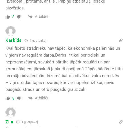
izveidoja ( protams, ar t. s . Papiņu atbalstu ). Iesaku
aizvērties.
Atbildēt
8
Karbīds
1 g. atpakaļ
Kvalificētu strādnieku nav tāpēc, ka ekonomika palēninās un
viņiem nav regulāra darba.Darbs ir tikai periodiski un
neprognozējami, savukārt pārtika jāpērk regulāri un par
komunālajiem jāmaksā jebkurā gadījumā.Tāpēc šādās te tiltu
un māju būvniecībās drīzumā baltos cilvēkus vairs neredzēs
– viņi strādās tajās nozarēs, kur var nopelnīt iztikai, nevis
pusgadu strādā un otru pusgadu grauz zāli.
Atbildēt
9
Zija
1 g. atpakaļ