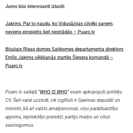
Jums būs interesanti izlasīt:
Jakrins: Par to naudu, ko Vidusāzijas cilvēki saņem,
neviens eiropietis šeit nestrādās – Puaro.lv
Bijušais Rīgas domes Satiksmes departamenta direktors
Emīls Jakrins vēlēšanās startēs Šlesera komandā –
Puaro.lv
Puaro.lv sadaļā “
WHO IS WHO
” esam apkopojuši politiķu
CV. Šeit varat uzzināt, cik izglītoti ir Saeimas deputāti un
ministri, kā arī valsts amatpersonas, viņu parādsaistību
apjomu, iepriekšējo pieredzi, partiju maiņu un citus
sasniegumus.