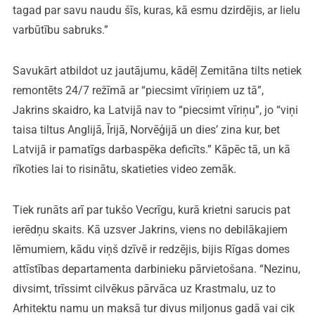
tagad par savu naudu šīs, kuras, kā esmu dzirdējis, ar lielu
varbūtību sabruks.”
Savukārt atbildot uz jautājumu, kādēļ Zemitāna tilts netiek
remontēts 24/7 režīmā ar “piecsimt vīriņiem uz tā”,
Jakrins skaidro, ka Latvijā nav to “piecsimt vīriņu”, jo “viņi
taisa tiltus Anglijā, Īrijā, Norvēģijā un dies’ zina kur, bet
Latvijā ir pamatīgs darbaspēka deficīts.” Kāpēc tā, un kā
rīkoties lai to risinātu, skatieties video zemāk.
Tiek runāts arī par tukšo Vecrīgu, kurā krietni sarucis pat
ierēdņu skaits. Kā uzsver Jakrins, viens no debilākajiem
lēmumiem, kādu viņš dzīvē ir redzējis, bijis Rīgas domes
attīstības departamenta darbinieku pārvietošana. “Nezinu,
divsimt, trīssimt cilvēkus pārvāca uz Krastmalu, uz to
Arhitektu namu un maksā tur divus miljonus gadā vai cik