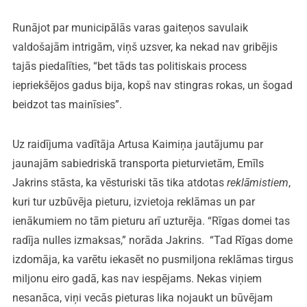
Runājot par municipālās varas gaiteņos savulaik
valdošajām intrigām, viņš uzsver, ka nekad nav gribējis
tajās piedalīties, “bet tāds tas politiskais process
iepriekšējos gadus bija, kopš nav stingras rokas, un šogad
beidzot tas mainīsies”.
Uz raidījuma vadītāja Artusa Kaimiņa jautājumu par
jaunajām sabiedriskā transporta pieturvietām, Emīls
Jakrins stāsta, ka vēsturiski tās tika atdotas
reklāmistiem
,
kuri tur uzbūvēja pieturu, izvietoja reklāmas un par
ienākumiem no tām pieturu arī uzturēja. “Rīgas domei tas
radīja nulles izmaksas,” norāda Jakrins. “Tad Rīgas dome
izdomāja, ka varētu iekasēt no pusmiljona reklāmas tirgus
miljonu eiro gadā, kas nav iespējams. Nekas viņiem
nesanāca, viņi vecās pieturas lika nojaukt un būvējam