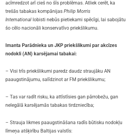
acīmredzot arī cieš no šīs problēmas. Atliek cerēt, ka
trešās tabakas kompānijas
Philip Morris
International
lobisti nebūs pietiekami spēcīgi, lai sabojātu
šo cēlo nacionāli konservatīvo priekšlikumu.
Imanta Parādnieka un JKP priekšlikumi par akcīzes
nodokli (AN) karsējamai tabakai:
– Visi trīs priekšlikumi paredz daudz straujāku AN
paaugstinājumu, salīdzinot ar FM priekšlikumu;
– Tas var radīt risku, ka attīstīsies gan pārrobežu, gan
nelegālā karsējamās tabakas tirdzniecība;
– Strauja likmes paaugstināšana radīs būtisku nodokļu
līmeņa atšķirību Baltijas valstīs: