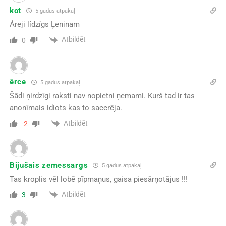
kot
5 gadus atpakaļ
Áreji lídzígs Ļeninam
Atbildēt
0
ērce
5 gadus atpakaļ
Šādi ņirdzīgi raksti nav nopietni ņemami. Kurš tad ir tas
anonīmais idiots kas to sacerēja.
Atbildēt
-2
Bijušais zemessargs
5 gadus atpakaļ
Tas kroplis vēl lobē pīpmaņus, gaisa piesārņotājus !!!
Atbildēt
3