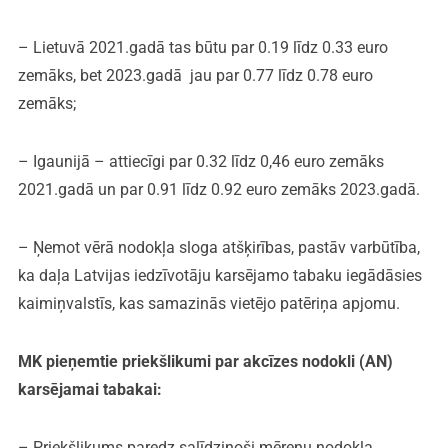
– Lietuvā 2021.gadā tas būtu par 0.19 līdz 0.33 euro
zemāks, bet 2023.gadā jau par 0.77 līdz 0.78 euro
zemāks;
– Igaunijā – attiecīgi par 0.32 līdz 0,46 euro zemāks
2021.gadā un par 0.91 līdz 0.92 euro zemāks 2023.gadā.
– Ņemot vērā nodokļa sloga atšķirības, pastāv varbūtība,
ka daļa Latvijas iedzīvotāju karsējamo tabaku iegādāsies
kaimiņvalstīs, kas samazinās vietējo patēriņa apjomu.
MK pieņemtie priekšlikumi par akcīzes nodokli (AN)
karsējamai tabakai:
– Priekšlikums paredz salīdzinoši mērenu nodokļa