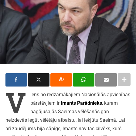
V
iens no redzamākajiem Nacionālās apvienības
pārstāvjiem ir
Imants Parādnieks
, kuram
pagājušajās Saeimas vēlēšanās gan
neizdevās iegūt vēlētāju atbalstu, lai iekļūtu Saeimā. Lai
arī zaudējums bija sāpīgs, Imants nav tas cilvēks, kurš