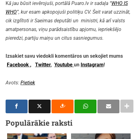
K
ā jau būsit ievērojuši, portālā Puaro.lv ir sadaļa “
WHO IS
WHO
”, kur esam apkopojuši politiķu CV. Šeit varat uzzināt,
cik izglītoti ir Saeimas deputāti un ministri, kā arī valsts
amatpersonas, viņu parādsaistību apjomu, iepriekšējo
pieredzi, partiju maiņu un citus sasniegumus.
Izsakiet savu viedokli komentāros un sekojiet mums
Facebook ,
Twitter
,
Youtube
un
Instagram
!
Avots:
Pietiek
Populārākie raksti