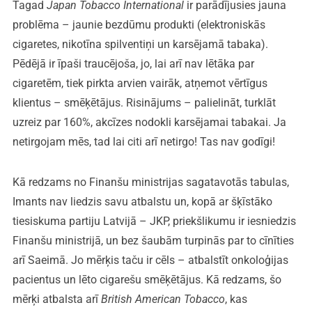
Tagad
Japan Tobacco International
ir parādījusies jauna
problēma – jaunie bezdūmu produkti (elektroniskās
cigaretes, nikotīna spilventiņi un karsējamā tabaka).
Pēdējā ir īpaši traucējoša, jo, lai arī nav lētāka par
cigaretēm, tiek pirkta arvien vairāk, atņemot vērtīgus
klientus – smēķētājus. Risinājums – palielināt, turklāt
uzreiz par 160%, akcīzes nodokli karsējamai tabakai. Ja
netirgojam mēs, tad lai citi arī netirgo! Tas nav godīgi!
Kā redzams no Finanšu ministrijas sagatavotās tabulas,
Imants nav liedzis savu atbalstu un, kopā ar šķīstāko
tiesiskuma partiju Latvijā – JKP, priekšlikumu ir iesniedzis
Finanšu ministrijā, un bez šaubām turpinās par to cīnīties
arī Saeimā. Jo mērķis taču ir cēls – atbalstīt onkoloģijas
pacientus un lēto cigarešu smēķētājus. Kā redzams, šo
mērķi atbalsta arī
British American Tobacco
, kas