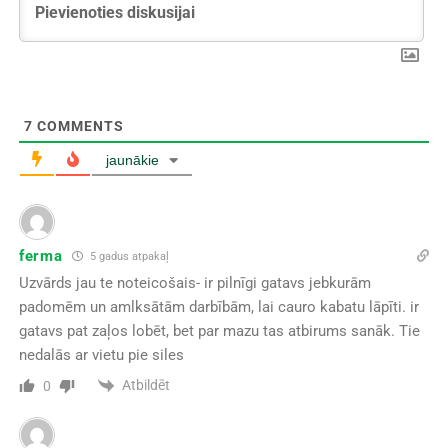
7
COMMENTS
jaunākie
ferma
5 gadus atpakaļ
Uzvārds jau te noteicošais- ir pilnīgi gatavs jebkurām
padomēm un amlksātām darbībām, lai cauro kabatu lāpīti. ir
gatavs pat zaļos lobēt, bet par mazu tas atbirums sanāk. Tie
nedalās ar vietu pie siles
Atbildēt
0