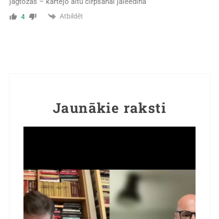
jāgtozās – kārtējo aitu cirpšanai jāieēdina
Atbildēt
4
Jaunākie raksti