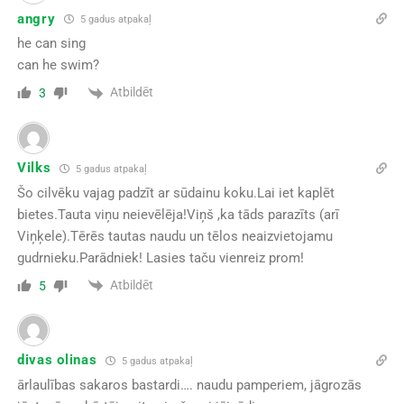
angry
5 gadus atpakaļ
he can sing
can he swim?
Atbildēt
3
Vilks
5 gadus atpakaļ
Šo cilvēku vajag padzīt ar sūdainu koku.Lai iet kaplēt
bietes.Tauta viņu neievēlēja!Viņš ,ka tāds parazīts (arī
Viņķele).Tērēs tautas naudu un tēlos neaizvietojamu
gudrnieku.Parādniek! Lasies taču vienreiz prom!
Atbildēt
5
divas olinas
5 gadus atpakaļ
ārlaulības sakaros bastardi…. naudu pamperiem, jāgrozās