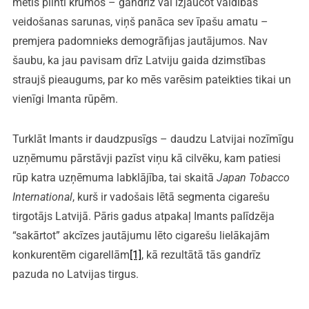
metīs plinti krūmos – gandrīz vai izjaucot valdības
veidošanas sarunas, viņš panāca sev īpašu amatu –
premjera padomnieks demogrāfijas jautājumos. Nav
šaubu, ka jau pavisam drīz Latviju gaida dzimstības
straujš pieaugums, par ko mēs varēsim pateikties tikai un
vienīgi Imanta rūpēm.
Turklāt Imants ir daudzpusīgs – daudzu Latvijai nozīmīgu
uzņēmumu pārstāvji pazīst viņu kā cilvēku, kam patiesi
rūp katra uzņēmuma labklājība, tai skaitā
Japan Tobacco
International
, kurš ir vadošais lētā segmenta cigarešu
tirgotājs Latvijā. Pāris gadus atpakaļ Imants palīdzēja
“sakārtot” akcīzes jautājumu lēto cigarešu lielākajām
konkurentēm cigarellām
[1]
, kā rezultātā tās gandrīz
pazuda no Latvijas tirgus.