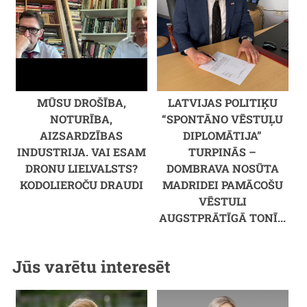
MŪSU DROŠĪBA,
LATVIJAS POLITIĶU
NOTURĪBA,
“SPONTĀNO VĒSTUĻU
AIZSARDZĪBAS
DIPLOMĀTIJA”
INDUSTRIJA. VAI ESAM
TURPINĀS –
DRONU LIELVALSTS?
DOMBRAVA NOSŪTA
KODOLIEROČU DRAUDI
MADRIDEI PAMĀCOŠU
VĒSTULI
AUGSTPRĀTĪGĀ TONĪ...
Jūs varētu interesēt