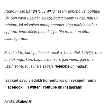
Puaro.lv sadaļā “
WHO IS WHO
” esam apkopojuši politiķu
CV. Šeit varat uzzināt, cik izglītoti ir Saeimas deputāti un
ministri, kā arī valsts amatpersonas, viņu parādsaistību
apjomu, iepriekšējo pieredzi, partiju maiņu un citus
sasniegumus.
Savukārt to, kurš patiesībā nosaka, kas notiek Latvijā, kurš
ir ietekmīgs, kurš bagāts, bet kurš gan viens, gan otrs,
uzziniet mūsu jaunajā sadaļā
“Ietekme un nauda”
.
Izsakiet savu viedokli komentāros un sekojiet mums
Facebook ,
Twitter
,
Youtube
un
Instagram
!
Avots:
skaties.lv