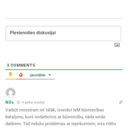
3
COMMENTS
jaunākie
Nils
4 gadus atpakaļ
Varbūt ministram iet tālāk, izveidot IeM būvniecības
bataljonu, kurś nodarbotos ar būvniecību, śāda veida
darbiem. Tad nebūtu problēmas ar iepirkumiem, viss ritētu