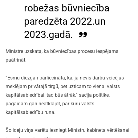
robežas būvniecība
paredzēta 2022.un
2023.gadā.
Ministre uzskata, ka būvniecības procesu iespējams
paātrināt.
“Esmu diezgan pārliecināta, ka, ja nevis darbu veicējus
meklējam privātajā tirgū, bet uzticam to vienai valsts
kapitālsabiedrībai, tad būs ātrāk,” sacīja politiķe,
pagaidām gan neatklājot, par kuru valsts
kapitālsabiedrību runa.
Šo ideju viņa varētu iesniegt Ministru kabineta vērtēšanai