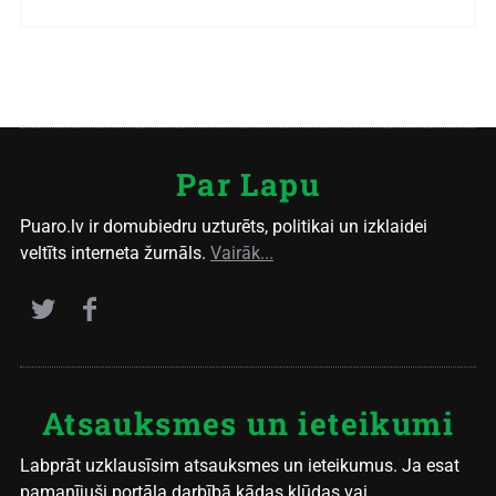
Par Lapu
Puaro.lv ir domubiedru uzturēts, politikai un izklaidei
veltīts interneta žurnāls.
Vairāk...
Atsauksmes un ieteikumi
Labprāt uzklausīsim atsauksmes un ieteikumus. Ja esat
pamanījuši portāla darbībā kādas kļūdas vai