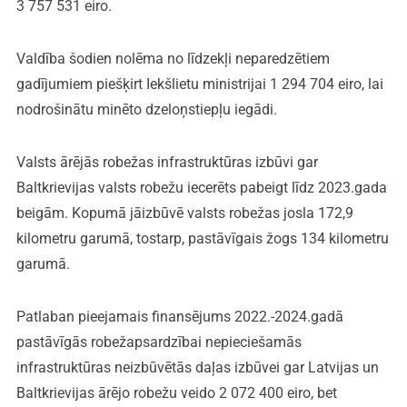
3 757 531 eiro.
Valdība šodien nolēma no līdzekļi neparedzētiem
gadījumiem piešķirt Iekšlietu ministrijai 1 294 704 eiro, lai
nodrošinātu minēto dzeloņstiepļu iegādi.
Valsts ārējās robežas infrastruktūras izbūvi gar
Baltkrievijas valsts robežu iecerēts pabeigt līdz 2023.gada
beigām. Kopumā jāizbūvē valsts robežas josla 172,9
kilometru garumā, tostarp, pastāvīgais žogs 134 kilometru
garumā.
Patlaban pieejamais finansējums 2022.-2024.gadā
pastāvīgās robežapsardzībai nepieciešamās
infrastruktūras neizbūvētās daļas izbūvei gar Latvijas un
Baltkrievijas ārējo robežu veido 2 072 400 eiro, bet