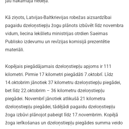
jau nākamajā nedēļā.
Kā ziņots, Latvijas-Baltkrievijas robežas aizsardzībai
pagaidu dzeloņstiepļu žogu plānots izbūvēt līdz novembra
vidum, liecina Iekšlietu ministrijas otrdien Saeimas
Publisko izdevumu un revīzijas komisijā prezentētie
materiāli.
Kopējais piegādājamais dzeloņstiepļu apjoms ir 111
kilometri. Pirmie 17 kilometri piegādāti 7.oktobrī. Līdz
14.oktobrim jānotiek 37 kilometru dzeloņstiepļu piegādei,
bet līdz 22.oktobrim – 36 kilometru dzeloņstiepļu
piegādei. Novembrī jānotiek atlikušā 21 kilometra
dzeloņstiepļu piegādei, tādējādi pagaidu dzeloņstiepļu
žoga izbūvi plānojot pabeigt līdz 17.novembrim. Kopējā
žoga ierīkošanas un dzeloņstiepļu piegādes summa veido