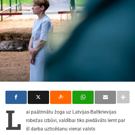
L
ai paātrinātu žoga uz Latvijas-Baltkrievijas
robežas izbūvi, valdībai tiks piedāvāts lemt par
šī darba uzticēšanu vienai valsts