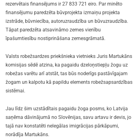
rezervētais finansējums ir 27 833 721 eiro. Par minēto
finansējumu paredzēta būvprojekta izmaiņu projekta
izstrāde, būvniecība, autoruzraudzība un būvuzraudzība.
Tāpat paredzēta atsavināmo zemes vienību
īpašumtiesību nostiprināšana zemesgrāmatā.
Valsts robežsardzes priekšnieka vietnieks Juris Martukāns
komisijas sēdē atzina, ka pagaidu dzeloņstiepļu žogu uz
robežas varētu arī atstāt, tas būs noderīgs pastāvīgajam
žogam un kalpotu kā papildu elements robežsapsardzības
sistēmai.
Jau līdz šim uzstādītais pagaidu žoga posms, ko Latvija
saņēma dāvinājumā no Slovēnijas, savu artavu ir devis, jo
tajā nav konstatēti nelegālas imigrācijas pārkāpumi,
norādīja Martukāns.