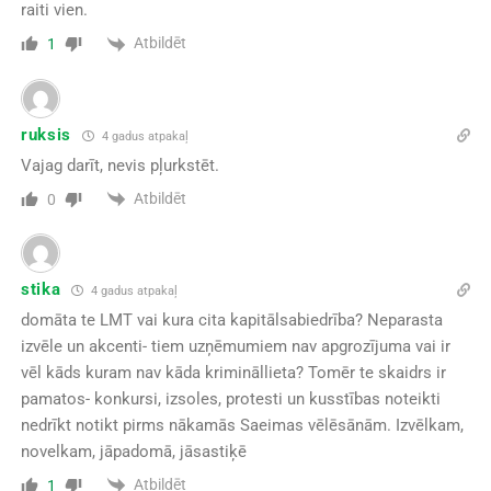
raiti vien.
Atbildēt
1
ruksis
4 gadus atpakaļ
Vajag darīt, nevis pļurkstēt.
Atbildēt
0
stika
4 gadus atpakaļ
domāta te LMT vai kura cita kapitālsabiedrība? Neparasta
izvēle un akcenti- tiem uzņēmumiem nav apgrozījuma vai ir
vēl kāds kuram nav kāda krimināllieta? Tomēr te skaidrs ir
pamatos- konkursi, izsoles, protesti un kusstības noteikti
nedrīkt notikt pirms nākamās Saeimas vēlēsānām. Izvēlkam,
novelkam, jāpadomā, jāsastiķē
Atbildēt
1