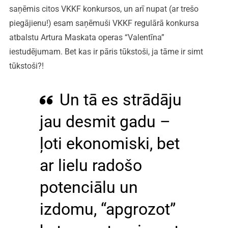
saņēmis citos VKKF konkursos, un arī nupat (ar trešo
piegājienu!) esam saņēmuši VKKF regulārā konkursa
atbalstu Artura Maskata operas “Valentīna”
iestudējumam. Bet kas ir pāris tūkstoši, ja tāme ir simt
tūkstoši?!
Un tā es strādāju
jau desmit gadu –
ļoti ekonomiski, bet
ar lielu radošo
potenciālu un
izdomu, “apgrozot”