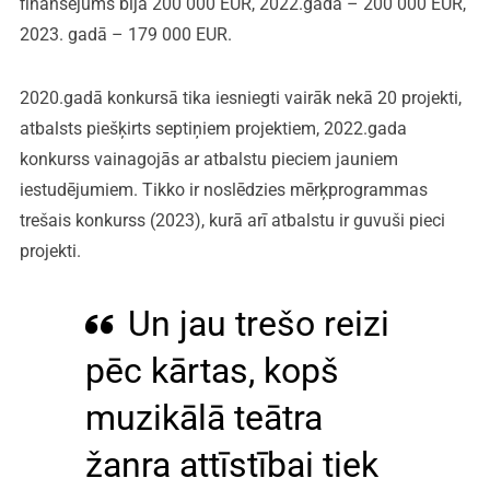
finansējums bija 200 000 EUR, 2022.gadā – 200 000 EUR,
2023. gadā – 179 000 EUR.
2020.gadā konkursā tika iesniegti vairāk nekā 20 projekti,
atbalsts piešķirts septiņiem projektiem, 2022.gada
konkurss vainagojās ar atbalstu pieciem jauniem
iestudējumiem. Tikko ir noslēdzies mērķprogrammas
trešais konkurss (2023), kurā arī atbalstu ir guvuši pieci
projekti.
Un jau trešo reizi
pēc kārtas, kopš
muzikālā teātra
žanra attīstībai tiek