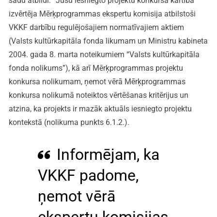
šādu atbildi: “Jūsu iesniegto projektu konkursa kārtībā
izvērtēja Mērķprogrammas ekspertu komisija atbilstoši
VKKF darbību regulējošajiem normatīvajiem aktiem
(Valsts kultūrkapitāla fonda likumam un Ministru kabineta
2004. gada 8. marta noteikumiem “Valsts kultūrkapitāla
fonda nolikums”), kā arī Mērķprogrammas projektu
konkursa nolikumam, ņemot vērā Mērķprogrammas
konkursa nolikumā noteiktos vērtēšanas kritērijus un
atzina, ka projekts ir mazāk aktuāls iesniegto projektu
kontekstā (nolikuma punkts 6.1.2.).
Informējam, ka
VKKF padome,
ņemot vērā
ekspertu komisijas