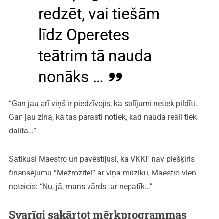
redzēt, vai tiešām
līdz Operetes
teātrim tā nauda
nonāks …
“Gan jau arī viņš ir piedzīvojis, ka solījumi netiek pildīti.
Gan jau zina, kā tas parasti notiek, kad nauda reāli tiek
dalīta…”
Satikusi Maestro un pavēstījusi, ka VKKF nav piešķīris
finansējumu “Mežrozītei” ar viņa mūziku, Maestro vien
noteicis: “Nu, jā, mans vārds tur nepatīk…”
Svarīgi sakārtot mērķprogrammas