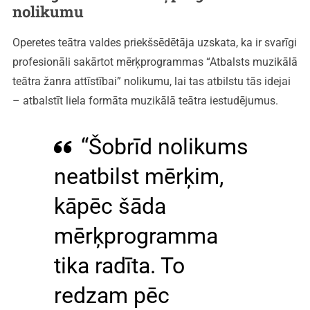
nolikumu
Operetes teātra valdes priekšsēdētāja uzskata, ka ir svarīgi
profesionāli sakārtot mērķprogrammas “Atbalsts muzikālā
teātra žanra attīstībai” nolikumu, lai tas atbilstu tās idejai
– atbalstīt liela formāta muzikālā teātra iestudējumus.
“Šobrīd nolikums
neatbilst mērķim,
kāpēc šāda
mērķprogramma
tika radīta. To
redzam pēc