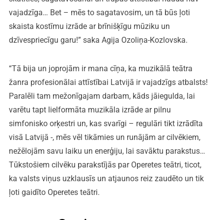
vajadzīga… Bet – mēs to sagatavosim, un tā būs ļoti
skaista kostīmu izrāde ar brīnišķīgu mūziku un
dzīvespriecīgu garu!” saka Agija Ozoliņa-Kozlovska.
“Tā bija un joprojām ir mana cīņa, ka muzikālā teātra
žanra profesionālai attīstībai Latvijā ir vajadzīgs atbalsts!
Paralēli tam mežonīgajam darbam, kāds jāiegulda, lai
varētu tapt lielformāta muzikāla izrāde ar pilnu
simfonisko orķestri un, kas svarīgi – regulāri tikt izrādīta
visā Latvijā -, mēs vēl tikāmies un runājām ar cilvēkiem,
nežēlojām savu laiku un enerģiju, lai savāktu parakstus…
Tūkstošiem cilvēku parakstījās par Operetes teātri, ticot,
ka valsts viņus uzklausīs un atjaunos reiz zaudēto un tik
ļoti gaidīto Operetes teātri.