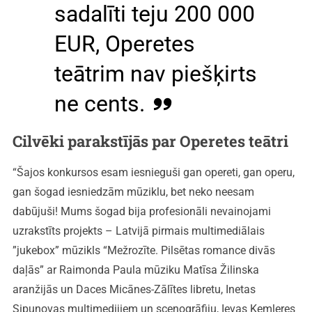
sadalīti teju 200 000
EUR, Operetes
teātrim nav piešķirts
ne cents.
Cilvēki parakstījās par Operetes teātri
“Šajos konkursos esam iesnieguši gan opereti, gan operu,
gan šogad iesniedzām mūziklu, bet neko neesam
dabūjuši! Mums šogad bija profesionāli nevainojami
uzrakstīts projekts – Latvijā pirmais multimediālais
”jukebox” mūzikls “Mežrozīte. Pilsētas romance divās
daļās” ar Raimonda Paula mūziku Matīsa Žilinska
aranžijās un Daces Micānes-Zālītes libretu, Inetas
Sipunovas multimedijiem un scenogrāfiju, Ievas Kemleres