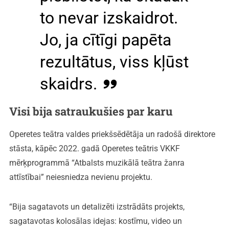
to nevar izskaidrot.
Jo, ja cītīgi papēta
rezultātus, viss kļūst
skaidrs.
Visi bija satraukušies par karu
Operetes teātra valdes priekšsēdētāja un radošā direktore
stāsta, kāpēc 2022. gadā Operetes teātris VKKF
mērķprogrammā “Atbalsts muzikālā teātra žanra
attīstībai” neiesniedza nevienu projektu.
“Bija sagatavots un detalizēti izstrādāts projekts,
sagatavotas kolosālas idejas: kostīmu, video un