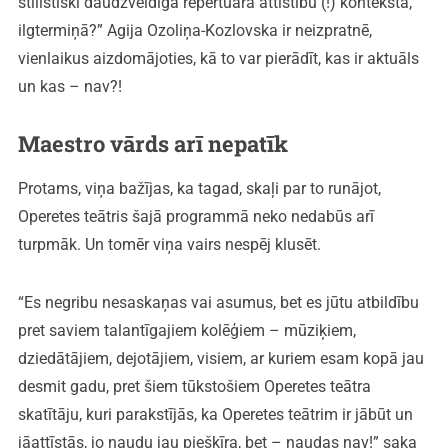
stilistiski daudzveidīga repertuāra attīstību (!) kontekstā,
ilgtermiņā?” Agija Ozoliņa-Kozlovska ir neizpratnē,
vienlaikus aizdomājoties, kā to var pierādīt, kas ir aktuāls
un kas – nav?!
Maestro vārds arī nepatīk
Protams, viņa bažījas, ka tagad, skaļi par to runājot,
Operetes teātris šajā programmā neko nedabūs arī
turpmāk. Un tomēr viņa vairs nespēj klusēt.
“Es negribu nesaskaņas vai asumus, bet es jūtu atbildību
pret saviem talantīgajiem kolēģiem – mūziķiem,
dziedātājiem, dejotājiem, visiem, ar kuriem esam kopā jau
desmit gadu, pret šiem tūkstošiem Operetes teātra
skatītāju, kuri parakstījās, ka Operetes teātrim ir jābūt un
jāattīstās, jo naudu jau piešķīra, bet – naudas nav!” saka