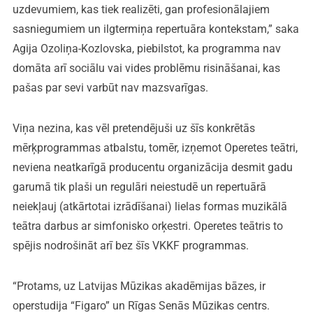
uzdevumiem, kas tiek realizēti, gan profesionālajiem
sasniegumiem un ilgtermiņa repertuāra kontekstam,” saka
Agija Ozoliņa-Kozlovska, piebilstot, ka programma nav
domāta arī sociālu vai vides problēmu risināšanai, kas
pašas par sevi varbūt nav mazsvarīgas.
Viņa nezina, kas vēl pretendējuši uz šīs konkrētās
mērķprogrammas atbalstu, tomēr, izņemot Operetes teātri,
neviena neatkarīgā producentu organizācija desmit gadu
garumā tik plaši un regulāri neiestudē un repertuārā
neiekļauj (atkārtotai izrādīšanai) lielas formas muzikālā
teātra darbus ar simfonisko orķestri. Operetes teātris to
spējis nodrošināt arī bez šīs VKKF programmas.
“Protams, uz Latvijas Mūzikas akadēmijas bāzes, ir
operstudija “Figaro” un Rīgas Senās Mūzikas centrs.