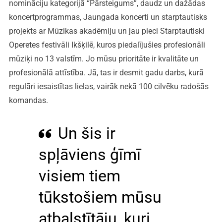
nomināciju kategorijā “Pārsteigums”, daudz un dažādas
koncertprogrammas, Jaungada koncerti un starptautisks
projekts ar Mūzikas akadēmiju un jau pieci Starptautiski
Operetes festivāli Ikšķilē, kuros piedalījušies profesionāli
mūziķi no 13 valstīm. Jo mūsu prioritāte ir kvalitāte un
profesionālā attīstība. Jā, tas ir desmit gadu darbs, kurā
regulāri iesaistītas lielas, vairāk nekā 100 cilvēku radošās
komandas.
Un šis ir
spļāviens ģīmī
visiem tiem
tūkstošiem mūsu
atbalstītāju, kuri