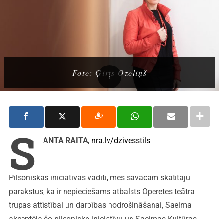
Foto: Ģirts Ozoliņš
S
ANTA RAITA
,
nra.lv/dzivesstils
Pilsoniskas iniciatīvas vadīti, mēs savācām skatītāju
parakstus, ka ir nepieciešams atbalsts Operetes teātra
trupas attīstībai un darbības nodrošināšanai, Saeima
akceptēja šo pilsonisko iniciatīvu un Saeimas Kultūras