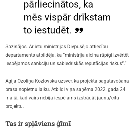
pārliecinātos, ka
mēs vispār drīkstam
to iestudēt.
Sazinājos. Ārlietu ministrijas Divpusējo attiecību
departaments atbildēja, ka ”ministrija aicina rūpīgi izvērtēt
iespējamos sankciju un sabiedriskās reputācijas riskus”.”
Agija Ozoliņa-Kozlovska uzsver, ka projekta sagatavošana
prasa nopietnu laiku. Atbildi viņa saņēma 2022. gada 24.
maijā, kad vairs nebija iespējams izstrādāt jaunu/citu
projektu.
Tas ir spļāviens ģīmī