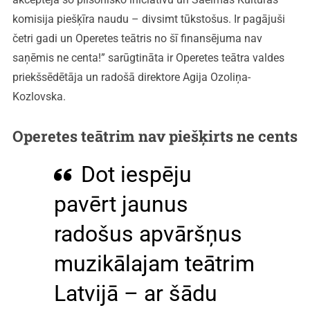
komisija piešķīra naudu – divsimt tūkstošus. Ir pagājuši
četri gadi un Operetes teātris no šī finansējuma nav
saņēmis ne centa!” sarūgtināta ir Operetes teātra valdes
priekšsēdētāja un radošā direktore Agija Ozoliņa-
Kozlovska.
Operetes teātrim nav piešķirts ne cents
Dot iespēju
pavērt jaunus
radošus apvāršņus
muzikālajam teātrim
Latvijā – ar šādu