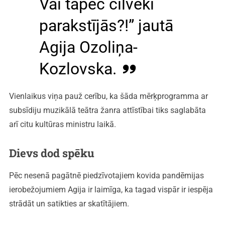
Vai tāpēc cilvēki
parakstījās?!” jautā
Agija Ozoliņa-
Kozlovska.
Vienlaikus viņa pauž cerību, ka šāda mērķprogramma ar
subsīdiju muzikālā teātra žanra attīstībai tiks saglabāta
arī citu kultūras ministru laikā.
Dievs dod spēku
Pēc nesenā pagātnē piedzīvotajiem kovida pandēmijas
ierobežojumiem Agija ir laimīga, ka tagad vispār ir iespēja
strādāt un satikties ar skatītājiem.