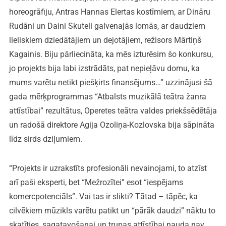
horeogrāfiju, Antras Hannas Elertas kostīmiem, ar Dināru
Rudāni un Daini Skuteli galvenajās lomās, ar daudziem
lieliskiem dziedātājiem un dejotājiem, režisors Mārtiņš
Kagainis. Biju pārliecināta, ka mēs izturēsim šo konkursu,
jo projekts bija labi izstrādāts, pat nepieļāvu domu, ka
mums varētu netikt piešķirts finansējums…” uzzinājusi šā
gada mērķprogrammas “Atbalsts muzikālā teātra žanra
attīstībai” rezultātus, Operetes teātra valdes priekšsēdētāja
un radošā direktore Agija Ozoliņa-Kozlovska bija sāpināta
līdz sirds dziļumiem.
“Projekts ir uzrakstīts profesionāli nevainojami, to atzīst
arī paši eksperti, bet “Mežrozītei” esot “iespējams
komercpotenciāls”. Vai tas ir slikti? Tātad – tāpēc, ka
cilvēkiem mūzikls varētu patikt un “pārāk daudzi” nāktu to
skatīties, sagatavošanai un trupas attīstībai nauda nav