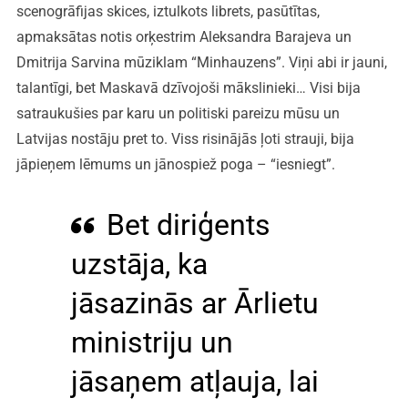
scenogrāfijas skices, iztulkots librets, pasūtītas,
apmaksātas notis orķestrim Aleksandra Barajeva un
Dmitrija Sarvina mūziklam “Minhauzens”. Viņi abi ir jauni,
talantīgi, bet Maskavā dzīvojoši mākslinieki… Visi bija
satraukušies par karu un politiski pareizu mūsu un
Latvijas nostāju pret to. Viss risinājās ļoti strauji, bija
jāpieņem lēmums un jānospiež poga – “iesniegt”.
Bet diriģents
uzstāja, ka
jāsazinās ar Ārlietu
ministriju un
jāsaņem atļauja, lai