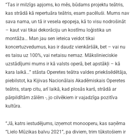
“Tas ir milzīgs apjoms, ko mēs, būdams projektu teātris,
kas strādā kā repertuāra teātris, esam pacēluši. Mums nav
sava nama, un tā ir vesela epopeja, kā to visu nodrošināt
– kaut vai tikai dekorāciju un kostīmu loģistika un
montāža… Man jau sen ieteica veidot tikai
koncertuzvedumus, kas ir daudz vienkāršāk, bet – vai nu
es taisu uz 100%, vai netaisu nemaz. Mākslinieciskie
uzstādījumi mums ir kā valsts operā, bet apstākļi – kā
kara laikā…” stāsta Operetes teātra valdes priekšsēdētāja,
piebilstot, ka Kijivas Nacionālais Akadēmiskais Operetes
teātris, starp citu, arī laikā, kad plosās karš, strādā ar
pārpildītām zālēm -, jo cilvēkiem ir vajadzīga pozitīva
kultūra.
“Jā, katrs iestudējums, izņemot monooperu, kas saņēma
“Lielo Mūzikas balvu 2021”, pa diviem, trim tūkstošiem ir