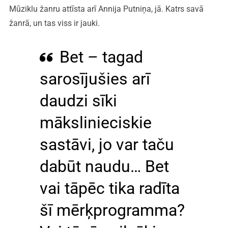
Mūziklu žanru attīsta arī Annija Putniņa, jā. Katrs savā
žanrā, un tas viss ir jauki.
Bet – tagad
sarosījušies arī
daudzi sīki
mākslinieciskie
sastāvi, jo var taču
dabūt naudu… Bet
vai tāpēc tika radīta
šī mērķprogramma?