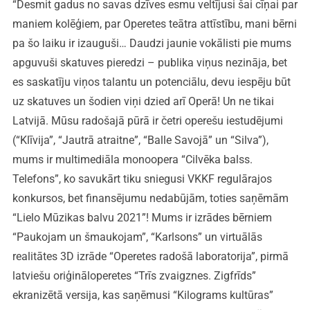
“Desmit gadus no savas dzīves esmu veltījusi šai cīņai par
maniem kolēģiem, par Operetes teātra attīstību, mani bērni
pa šo laiku ir izauguši… Daudzi jaunie vokālisti pie mums
apguvuši skatuves pieredzi – publika viņus nezināja, bet
es saskatīju viņos talantu un potenciālu, devu iespēju būt
uz skatuves un šodien viņi dzied arī Operā! Un ne tikai
Latvijā. Mūsu radošajā pūrā ir četri operešu iestudējumi
(“Klīvija”, “Jautrā atraitne”, “Balle Savojā” un “Silva”),
mums ir multimediāla monoopera “Cilvēka balss.
Telefons”, ko savukārt tiku sniegusi VKKF regulārajos
konkursos, bet finansējumu nedabūjām, toties saņēmām
“Lielo Mūzikas balvu 2021”! Mums ir izrādes bērniem
“Paukojam un šmaukojam”, “Karlsons” un virtuālās
realitātes 3D izrāde “Operetes radošā laboratorija”, pirmā
latviešu oriģināloperetes “Trīs zvaigznes. Zigfrīds”
ekranizētā versija, kas saņēmusi “Kilograms kultūras”