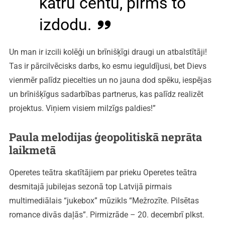
katru centu, pirms to
izdodu.
Un man ir izcili kolēģi un brīnišķīgi draugi un atbalstītāji!
Tas ir pārcilvēcisks darbs, ko esmu ieguldījusi, bet Dievs
vienmēr palīdz piecelties un no jauna dod spēku, iespējas
un brīnišķīgus sadarbības partnerus, kas palīdz realizēt
projektus. Viņiem visiem milzīgs paldies!”
Paula melodijas ģeopolitiskā neprāta
laikmetā
Operetes teātra skatītājiem par prieku Operetes teātra
desmitajā jubilejas sezonā top Latvijā pirmais
multimediālais “jukebox” mūzikls “Mežrozīte. Pilsētas
romance divās daļās”. Pirmizrāde – 20. decembrī plkst.