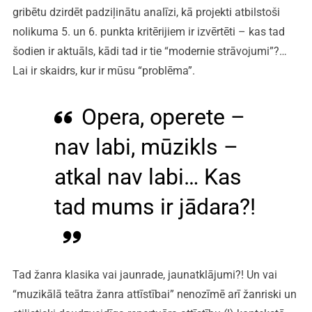
gribētu dzirdēt padziļinātu analīzi, kā projekti atbilstoši
nolikuma 5. un 6. punkta kritērijiem ir izvērtēti – kas tad
šodien ir aktuāls, kādi tad ir tie “modernie strāvojumi”?…
Lai ir skaidrs, kur ir mūsu “problēma”.
Opera, operete –
nav labi, mūzikls –
atkal nav labi… Kas
tad mums ir jādara?!
Tad žanra klasika vai jaunrade, jaunatklājumi?! Un vai
“muzikālā teātra žanra attīstībai” nenozīmē arī žanriski un