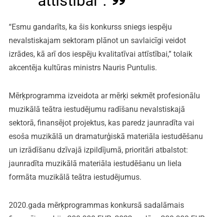
attīstībai”.
“Esmu gandarīts, ka šis konkurss sniegs iespēju
nevalstiskajam sektoram plānot un savlaicīgi veidot
izrādes, kā arī dos iespēju kvalitatīvai attīstībai,” tolaik
akcentēja kultūras ministrs Nauris Puntulis.
Mērķprogramma izveidota ar mērķi sekmēt profesionālu
muzikālā teātra iestudējumu radīšanu nevalstiskajā
sektorā, finansējot projektus, kas paredz jaunradīta vai
esoša muzikālā un dramaturģiskā materiāla iestudēšanu
un izrādīšanu dzīvajā izpildījumā, prioritāri atbalstot:
jaunradīta muzikālā materiāla iestudēšanu un liela
formāta muzikālā teātra iestudējumus.
2020.gada mērķprogrammas konkursā sadalāmais