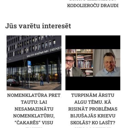
KODOLIEROČU DRAUDI
Jūs varētu interesēt
NOMENKLATŪRA PRET
TURPINĀM ĀRSTU
TAUTU: LAI
ALGU TĒMU. KĀ
NESAMAZINĀTU
RISINĀT PROBLĒMAS
NOMENKLATŪRU,
BIJUŠAJĀS KRIEVU
“ČAKARĒS” VISU
SKOLĀS? KO LASĪT?