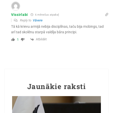
Vissirlabi
6 mēnešus atpakaļ
Reply to
Vāvere
Tā kā krievu armijā nebija disciplīnas, taču bija mobings, tad
arī tad skolēnu starpā valdīja bāra principi.
Atbildēt
1
Jaunākie raksti