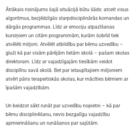
Ātrākais risinājums šajā situācijā būtu šāds: atcelt visus
algoritmus, bezjēdzīgās starpdisciplinārās komandas un
dārgās programmas. Līdz ar emociju atpazīšanas
kursiņiem un citām programmām, kurām šobrīd tiek
atvēlēti miljoni. Atvēlēt atbildību par bērnu uzvedību –
gluži kā par visām pārējām lietām skolā – pašam skolas
direktoram. Līdz ar vajadzīgajām tiesībām veidot
disciplīnu savā skolā. Bet par ietaupītajiem miljoniem
atvērt pāris terapeitiskās skolas, kur mācīties bērniem ar
īpašām vajadzībām.
Un beidzot sākt runāt par uzvedību nopietni – kā par
bērnu disciplinēšanu, nevis bezgalīgu vajadzību
apmierināšanu un runāšanos par sajūtām.