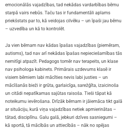
emocionālās vajadzības, tad nekādas vardarbības bērnu
starpā vairs nebūs. Taču tas ir fundamentāli aplams
priekšstats par to, kā veidojas cilvēku – un īpaši jau bērnu
– uzvedība un kā to kontrolēt.
Ja vien bērnam nav kādas īpašas vajadzības (piemēram,
autisms), tad nav arī nekādas īpašas nepieciešamības tās
nemitīgi atpazīt. Pedagogs tomēr nav terapeits, un klase
nav psihologa kabinets. Primārais uzdevums klasē ir
visiem bērniem labi mācīties nevis labi justies – un
mācīšanās bieži ir grūta, garlaicīga, sarežģīta, izaicinoša
un citādi nepatīkamas sajūtas raisoša. Tieši tāpat kā
noteikumu ievērošana. Drīzāk bērnam ir jāiemāca tikt galā
ar situāciju, kurā viņa vajadzības netiek apmierinātas –
tātad, disciplīnu. Galu galā, jebkuri dzīves sasniegumi –
kā sportā, tā mācībās un attiecībās – nāk no spējas