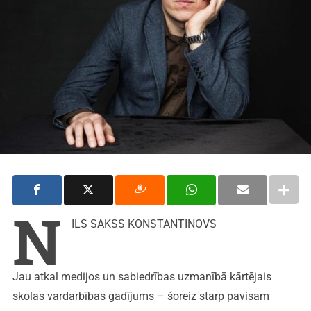
N
ILS SAKSS KONSTANTINOVS
Jau atkal medijos un sabiedrības uzmanībā kārtējais
skolas vardarbības gadījums – šoreiz starp pavisam