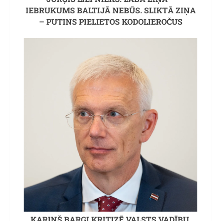
IEBRUKUMS BALTIJĀ NEBŪS. SLIKTĀ ZIŅA
– PUTINS PIELIETOS KODOLIEROČUS
KARIŅŠ BARGI KRITIZĒ VALSTS VADĪBU,