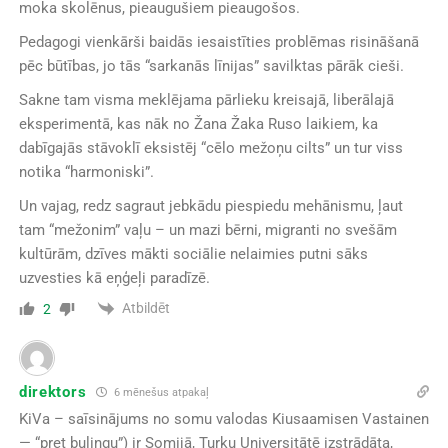
moka skolēnus, pieaugušiem pieaugošos.
Pedagogi vienkārši baidās iesaistīties problēmas risināšanā
pēc būtības, jo tās “sarkanās līnijas” savilktas pārāk cieši.
Sakne tam visma meklējama pārlieku kreisajā, liberālajā
eksperimentā, kas nāk no Žana Žaka Ruso laikiem, ka
dabīgajās stāvoklī eksistēj “cēlo mežoņu cilts” un tur viss
notika “harmoniski”.
Un vajag, redz sagraut jebkādu piespiedu mehānismu, ļaut
tam “mežonim” vaļu – un mazi bērni, migranti no svešām
kultūrām, dzīves mākti sociālie nelaimies putni sāks
uzvesties kā eņģeļi paradīzē.
Atbildēt
2
direktors
6 mēnešus atpakaļ
KiVa – saīsinājums no somu valodas Kiusaamisen Vastainen
— “pret bulingu”) ir Somijā, Turku Universitātē izstrādāta,