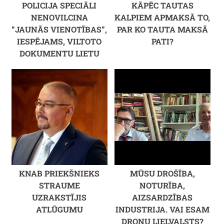
POLICIJA SPECIĀLI
KĀPĒC TAUTAS
NENOVILCINA
KALPIEM APMAKSĀ TO,
“JAUNĀS VIENOTĪBAS”,
PAR KO TAUTA MAKSĀ
IESPĒJAMS, VILTOTO
PATI?
DOKUMENTU LIETU
KNAB PRIEKŠNIEKS
MŪSU DROŠĪBA,
STRAUME
NOTURĪBA,
UZRAKSTĪJIS
AIZSARDZĪBAS
ATLŪGUMU
INDUSTRIJA. VAI ESAM
DRONU LIELVALSTS?