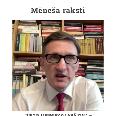
Mēneša raksti
JURĢIS LIEPNIEKS: LABĀ ZIŅA –