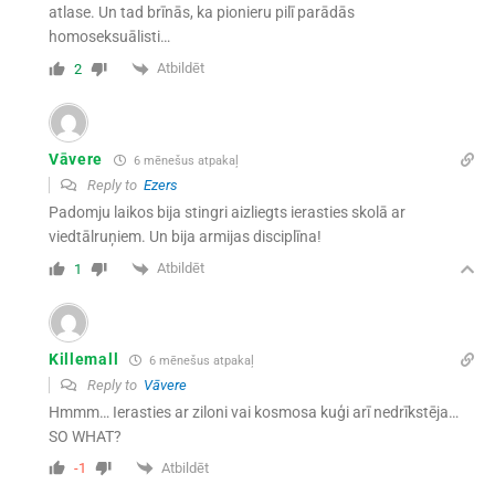
atlase. Un tad brīnās, ka pionieru pilī parādās
homoseksuālisti…
Atbildēt
2
Vāvere
6 mēnešus atpakaļ
Reply to
Ezers
Padomju laikos bija stingri aizliegts ierasties skolā ar
viedtālruņiem. Un bija armijas disciplīna!
Atbildēt
1
Killemall
6 mēnešus atpakaļ
Reply to
Vāvere
Hmmm… Ierasties ar ziloni vai kosmosa kuģi arī nedrīkstēja…
SO WHAT?
Atbildēt
-1