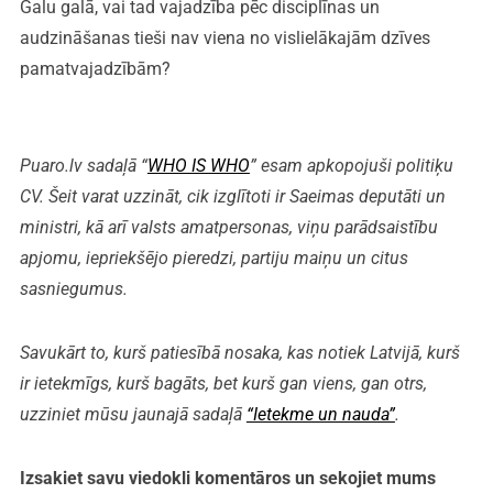
Galu galā, vai tad vajadzība pēc disciplīnas un
audzināšanas tieši nav viena no vislielākajām dzīves
pamatvajadzībām?
Puaro.lv sadaļā “
WHO IS WHO
” esam apkopojuši politiķu
CV. Šeit varat uzzināt, cik izglītoti ir Saeimas deputāti un
ministri, kā arī valsts amatpersonas, viņu parādsaistību
apjomu, iepriekšējo pieredzi, partiju maiņu un citus
sasniegumus.
Savukārt to, kurš patiesībā nosaka, kas notiek Latvijā, kurš
ir ietekmīgs, kurš bagāts, bet kurš gan viens, gan otrs,
uzziniet mūsu jaunajā sadaļā
“Ietekme un nauda”
.
Izsakiet savu viedokli komentāros un sekojiet mums