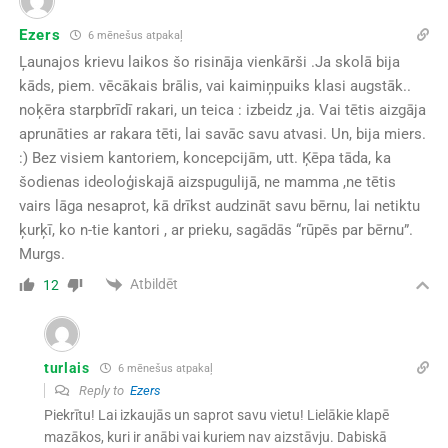
Ezers
6 mēnešus atpakaļ
Ļaunajos krievu laikos šo risināja vienkārši .Ja skolā bija
kāds, piem. vēcākais brālis, vai kaimiņpuiks klasi augstāk..
noķēra starpbrīdī rakari, un teica : izbeidz ,ja. Vai tētis aizgāja
aprunāties ar rakara tēti, lai savāc savu atvasi. Un, bija miers.
:) Bez visiem kantoriem, koncepcijām, utt. Ķēpa tāda, ka
šodienas ideoloģiskajā aizspugulijā, ne mamma ,ne tētis
vairs lāga nesaprot, kā drīkst audzināt savu bērnu, lai netiktu
ķurķī, ko n-tie kantori , ar prieku, sagādās “rūpēs par bērnu”.
Murgs.
Atbildēt
12
turlais
6 mēnešus atpakaļ
Reply to
Ezers
Piekrītu! Lai izkaujās un saprot savu vietu! Lielākie klapē
mazākos, kuri ir anābi vai kuriem nav aizstāvju. Dabiskā