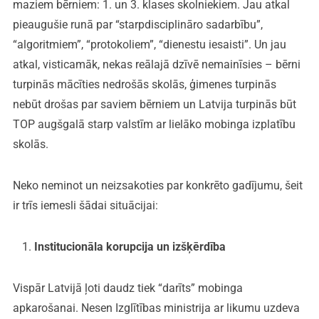
maziem bērniem: 1. un 3. klases skolniekiem. Jau atkal
pieaugušie runā par “starpdisciplināro sadarbību”,
“algoritmiem”, “protokoliem”, “dienestu iesaisti”. Un jau
atkal, visticamāk, nekas reālajā dzīvē nemainīsies – bērni
turpinās mācīties nedrošās skolās, ģimenes turpinās
nebūt drošas par saviem bērniem un Latvija turpinās būt
TOP augšgalā starp valstīm ar lielāko mobinga izplatību
skolās.
Neko neminot un neizsakoties par konkrēto gadījumu, šeit
ir trīs iemesli šādai situācijai:
Institucionāla korupcija un izšķērdība
Vispār Latvijā ļoti daudz tiek “darīts” mobinga
apkarošanai. Nesen Izglītības ministrija ar likumu uzdeva