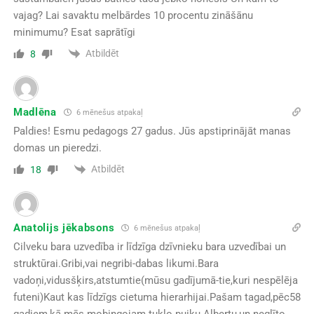
vajag? Lai savaktu melbārdes 10 procentu zināšānu
minimumu? Esat saprātīgi
Atbildēt
8
Madlēna
6 mēnešus atpakaļ
Paldies! Esmu pedagogs 27 gadus. Jūs apstiprinājāt manas
domas un pieredzi.
Atbildēt
18
Anatolijs jēkabsons
6 mēnešus atpakaļ
Cilveku bara uzvedība ir līdzīga dzīvnieku bara uzvedībai un
struktūrai.Gribi,vai negribi-dabas likumi.Bara
vadoņi,vidusšķirs,atstumtie(mūsu gadījumā-tie,kuri nespēlēja
futeni)Kaut kas līdzīgs cietuma hierarhijai.Pašam tagad,pēc58