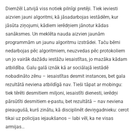
Diemžēl Latvijā viss notiek pilnīgi pretēji. Tiek ieviesti
aizvien jauni algoritmi, kā jāsadarbojas iestādēm, kur
jāsūta ziņojumi, kādiem ierēdņiem jānotur kādas
sanāksmes. Un meklēta nauda aizvien jaunām
programmām un jaunu algoritmu izstrādei. Taču bērni
nedarbojas pēc algoritmiem, neuzvedas pēc protokoliem
un jo vairāk dažādu iestāžu iesaistītas, jo mazāka kādam
atbildība. Galu galā iznāk kā ar sociālajā iestādē
nobadināto zēnu – iesaistītas desmit instances, bet gala
rezultātā neviena atbildīgā nav. Tieši tāpat ar mobingu:
tiek tērēti desmitiem miljoni, iesaistīti dienesti, ierēdņi
pārsūtīti desmitiem e-pastu, bet rezultātā – nav neviena
pieaugušā, kurš zinātu, kā disciplinēt deviņgadnieku: cerot
tikai uz policijas iejaukšanos – labi vēl, ka ne visas
armijas…