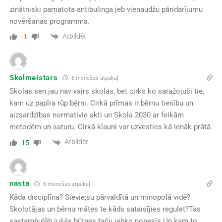
zinātniski pamatota antibulinga jeb vienaudžu pāridarījumu
novēršanas programma.
Atbildēt
-1
Skolmeistars
6 mēnešus atpakaļ
Skolas sen jau nav vairs skolas, bet cirks ko saražojuši tie,
kam uz papīra rūp bērni. Cirkā prīmas ir bērnu tiesību un
aizsardzības normativie akti un Skola 2030 ar feikām
metodēm un saturu. Cirkā klauni var uzvesties kā ienāk prātā.
Atbildēt
15
nasta
6 mēnešus atpakaļ
Kāda disciplīna? Sievie;su pārvaldītā un minopolā vidē?
Skolotājas un bērnu mātes te kāds sataisījies regulet?Tas
sastambulēh jušās būtnes taču jebko nonesīs Un kam to