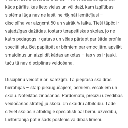
kāds pārītis, kas lieto vielas un vēl daži, kam izglītības
sistēma lāga nav ne lasīt, ne rēķināt iemācījusi –
disciplīna var aizņemt 50 un vairāk % laika. Tieši tāpēc ir
vajadzīgas dažādas, tostarp terapeitiskas skolas, jo ne
katrs pedagogs ir gatavs un vēlas pārtapt par šāda profila
speciālistu. Bet papļāpāt ar bērniem par emocijām, apvilkt
smaidiņus un aizpildīt kādas anketas – tas viss ir jauki,
taču tā nav disciplīnas veidošana.
Disciplīnu veidot ir arī sarežģīti. Tā pieprasa skaidras
hierahijas – starp pieaugušajiem, bērniem, vecākiem un
skolu. Noteiktas zināšanas. Pārdomātu, precīzu uzvedības
veidošanas stratēģiju skolā. Un skaidru atbildību. Tādēļ
citviet skolās ir atbildīgie speciālisti par bērnu uzvedību,
Lielbritānijā pat ir šāds postenis valdības līmenī.