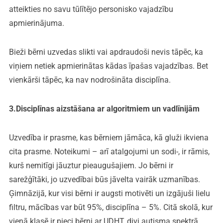
atteikties no savu tūlītējo personisko vajadzību
apmierinājuma.
Bieži bērni uzvedas slikti vai apdraudoši nevis tāpēc, ka
viņiem netiek apmierinātas kādas īpašas vajadzības. Bet
vienkārši tāpēc, ka nav nodrošināta disciplīna.
3.Disciplīnas aizstāšana ar algoritmiem un vadlīnijām
Uzvedība ir prasme, kas bērniem jāmāca, kā gluži ikviena
cita prasme. Noteikumi – arī atalgojumi un sodi-, ir rāmis,
kurš nemitīgi jāuztur pieaugušajiem. Jo bērni ir
sarežģītāki, jo uzvedībai būs jāvelta vairāk uzmanības.
Ģimnāzijā, kur visi bērni ir augsti motivēti un izgājuši lielu
filtru, mācības var būt 95%, disciplīna – 5%. Citā skolā, kur
vienā klasē ir pieci bērni ar UDHT, divi autisma spektrā,