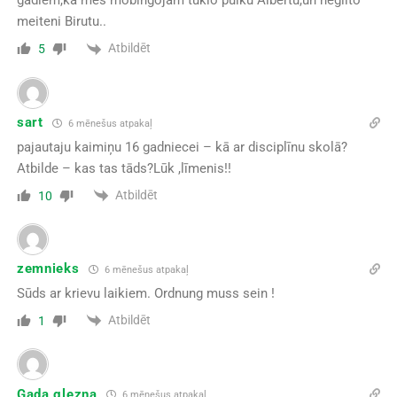
gadiem,kā mēs mobingojam tuklo puiku Albertu,un neglīto
meiteni Birutu..
Atbildēt
5
sart
6 mēnešus atpakaļ
pajautaju kaimiņu 16 gadniecei – kā ar disciplīnu skolā?
Atbilde – kas tas tāds?Lūk ,līmenis!!
Atbildēt
10
zemnieks
6 mēnešus atpakaļ
Sūds ar krievu laikiem. Ordnung muss sein !
Atbildēt
1
Gada glezna
6 mēnešus atpakaļ