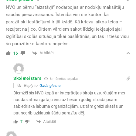
NVO un bērnu “aizstāvji” nodarbojas ar nodokļu maksātāju
naudas piesavināšanos. Īstenībā visi šie kantori kā
parazītiski iestādījumi ir jālikvidē. Kā krievu laikos teica –
rezuļtat na ļico. Citiem vārdiem sakot līdzīgi iekļaujošajai
izglītībai skolās situācija tikai pasliktinās, un tas ir tiešs visu
šo parazītisko kantoru nopelns.
Atbildēt
16
Skolmeistars
6 mēnešus atpakaļ
Reply to
Gada glezna
Diemžēl šīs NVO kopā ar integrācijas biroja uzturētajām met
naudas atmazgatāju ēnu uz tiešām godīgi strādājošām
sabiedriska labuma organizācijām. Uz tām greizi skatās un
pat negrib uzklausīt šādu parazītu dēļ.
Atbildēt
7