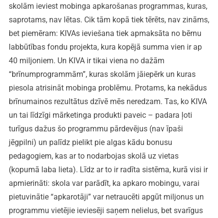
skolām ieviest mobinga apkarošanas programmas, kuras,
saprotams, nav lētas. Cik tām kopā tiek tērēts, nav zināms,
bet piemēram: KIVAs ieviešana tiek apmaksāta no bērnu
labbūtības fondu projekta, kura kopējā summa vien ir ap
40 miljoniem. Un KIVA ir tikai viena no dažām
“brīnumprogrammām”, kuras skolām jāiepērk un kuras
piesola atrisināt mobinga problēmu. Protams, ka nekādus
brīnumainos rezultātus dzīvē mēs neredzam. Tas, ko KIVA
un tai līdzīgi mārketinga produkti paveic – padara ļoti
turīgus dažus šo programmu pārdevējus (nav īpaši
jēgpilni) un palīdz pielikt pie algas kādu bonusu
pedagogiem, kas ar to nodarbojas skolā uz vietas
(kopumā laba lieta). Līdz ar to ir radīta sistēma, kurā visi ir
apmierināti: skola var parādīt, ka apkaro mobingu, varai
pietuvinātie “apkarotāji” var netraucēti apgūt miljonus un
programmu vietējie ieviesēji saņem nelielus, bet svarīgus