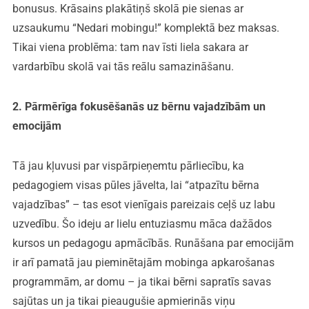
bonusus. Krāsains plakātiņš skolā pie sienas ar
uzsaukumu “Nedari mobingu!” komplektā bez maksas.
Tikai viena problēma: tam nav īsti liela sakara ar
vardarbību skolā vai tās reālu samazināšanu.
2. Pārmērīga fokusēšanās uz bērnu vajadzībām un
emocijām
Tā jau kļuvusi par vispārpieņemtu pārliecību, ka
pedagogiem visas pūles jāvelta, lai “atpazītu bērna
vajadzības” – tas esot vienīgais pareizais ceļš uz labu
uzvedību. Šo ideju ar lielu entuziasmu māca dažādos
kursos un pedagogu apmācībās. Runāšana par emocijām
ir arī pamatā jau pieminētajām mobinga apkarošanas
programmām, ar domu – ja tikai bērni sapratīs savas
sajūtas un ja tikai pieaugušie apmierinās viņu