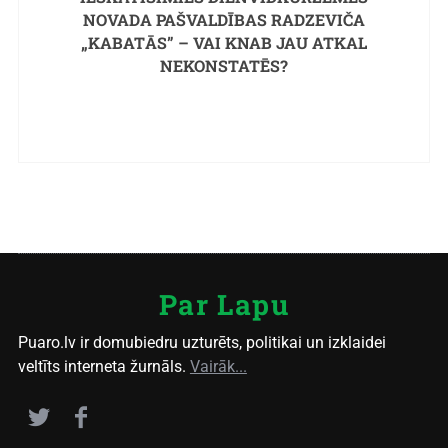
NOVADA PAŠVALDĪBAS RADZEVIČA
„KABATĀS” – VAI KNAB JAU ATKAL
NEKONSTATĒS?
Par Lapu
Puaro.lv ir domubiedru uzturēts, politikai un izklaidei
veltīts interneta žurnāls.
Vairāk...