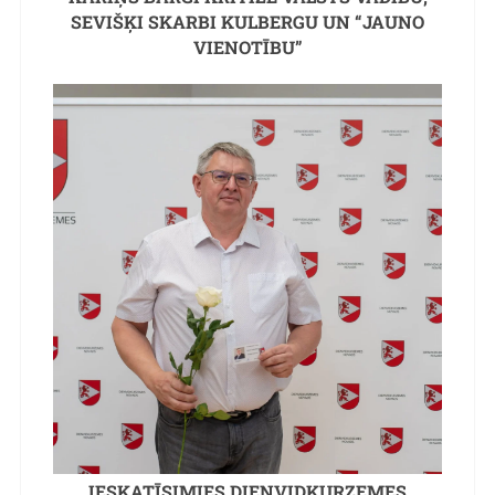
SEVIŠĶI SKARBI KULBERGU UN “JAUNO
VIENOTĪBU”
IESKATĪSIMIES DIENVIDKURZEMES